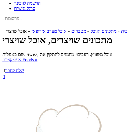
הרשמה לוובינר
סרגל נגישות
- פרסומת -
בית
»
מתכונים ואוכל
»
מטבחים
»
אוכל מערב אירופאי
»
אוכל שויצרי
מתכונים שויצרים, אוכל שויצרי
אוכל משוויץ. רעבים? מוזמנים להתקין את
שם באנגלית: Swiss,
אפליקציית Foods »
שלח לחבר

