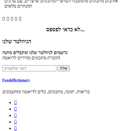
אוהבים מתכונים מהמטבח השויצרי?מתכונים שויצרים, עם ערכים
תזונתיים מלאים





לא כדאי לפספס...
הניוזלטר שלנו
נרשמים לניוזלטר שלנו ומקבלים מתנה
חוברת מתכונים מהירים לדיאטה!
FoodsDictionary
בריאות, תזונה, מתכונים, כלים לדיאטה ומחשבונים




