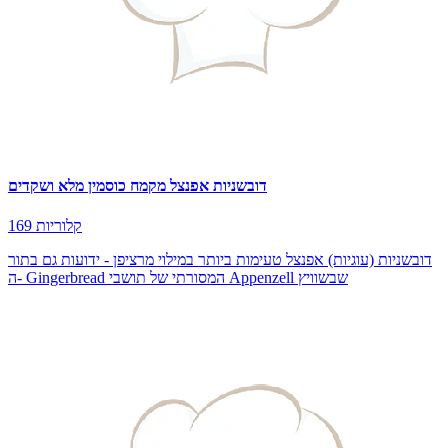
דובשניות אפנצל מקמח כוסמין מלא ושקדים
169 קלוריות
דובשניות (עוגיות) אפנצל טעימות ביותר במילוי מרציפן - ידועות גם בתור
ה- Gingerbread המסורתי של תושבי Appenzell שבשוויץ