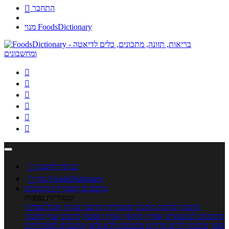
התחבר

מנוי FoodsDictionary






כניסה לחשבון

מנוי FoodsDictionary

מתכונים
קטגוריות מתכונים
קטגוריות נפוצות
מתכוני סלטים
מתכוני פשטידות
מתכוני עוגות
אוכל צמחוני
מתכונים לטבעוניים
אפייה
מוקפץ
עוגיות
פסטה
מתכוני עוף
מתכוני
בשר
מתכוני ילדים
מרקים
מתכונים ללא גלוטן
מתכונים לסוכרתיים