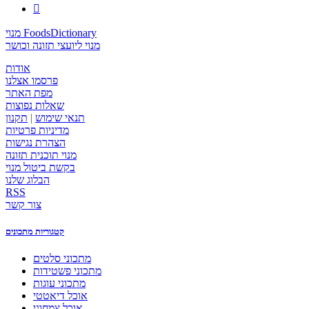

מנוי FoodsDictionary
מנוי ליועצי תזונה וכושר
אודות
פרסמו אצלנו
מפת האתר
שאלות נפוצות
תנאי שימוש
|
תקנון
מדיניות פרטיות
הצהרת נגישות
מנוי תוכנית תזונה
בקשת ביטול מנוי
הבלוג שלנו
RSS
צור קשר
קטגוריות מתכונים
מתכוני סלטים
מתכוני פשטידות
מתכוני עוגות
אוכל דיאטטי
אוכל צמחוני