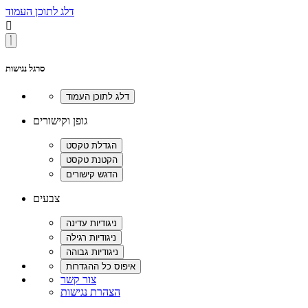
דלג לתוכן העמוד

סרגל נגישות
גופן וקישורים
צבעים
צור קשר
הצהרת נגישות