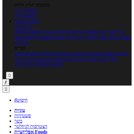
מחשבוני הריון ולידה
מחשבון הריון
מחשבון ביוץ
כתבות
כתבות
ערוצי תוכן
איך להכין
בית ומשפחה
בריאות
מחלות ובעיות
רפואה משלימה
ספורט וכושר גופני
נשים, הריון ולידה
טיפים והמלצות
חדשות אוכל
ובריאות
טורים
בריאות בצלחת
טעים ללא גלוטן
טבעונות לבריאות
לבשל כמו שף
תזונה לבטן רגועה
מרזים ללא דיאטה
מזיזים את הגוף
הרזיה
ורפואה משלימה
גורמה ביתי



חיפוש

עוגיות
פשטידות
בשר
הצטרפות לניוזלטר
אפליקציית Foods