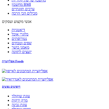
מחשבון שריפת קלוריות
מחשבון BMI
ערכים תזונתיים
מכילים הכי הרבה
אנשי מקצוע ועסקים
דיאטניות
בלוגרי אוכל
נטורופתים
שפים וטבחים
מאמני כושר
יועצים לתזונה
אפליקציית Foods
חיפושים נפוצים
עוגת שוקולד
מרק ירקות
עוגת גבינה