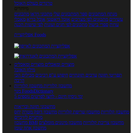
טרנדים בעולם האוכל
מיוחדים
מנתח המתכונים
ספר המתכונים שלי
מתכוני וידאו
מתכונים
עשירים
מתכונים לפי מצרכים
אוכל דיאטטי
אוכל בריא
מאכלי
עדות
ספרי בישול
מתכונים לפי חגים ועונות
לפי שיטות הכנה
אפליקציית Foods
מוצרים ומאכלים
מוצרים ומאכלים
מילון האוכל
תפריטי תזונה
ערכים תזונתיים
חיפוש ע"פ רכיבים
מכילים הכי
הרבה
מחשבון קלוריות
מחשבון קלוריות
מנוי FoodsDictionary
5 ימי ניסיון חינם - לחצו לפרטים נוספים
מחשבוני תזונה ובריאות
מחשבון קלוריות
מחשבון שריפת קלוריות
מחשבון דופק מטרה
יחס
מותניים לירכיים
מחשבון צריכת קלוריות
מחשבון מינונים מומלצים
מחשבון BMI
מחשבון אחוז שומן