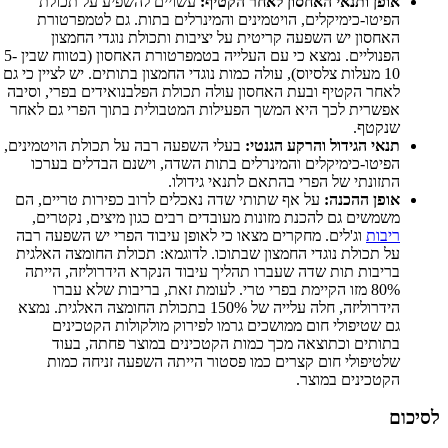
אופן ותנאי האחסון לאחר הקטיף:
עשויים להשפיע על תכולת
הפיטו-כימיקלים, הויטמינים והמינרלים בתות. גם לטמפרטורת
האחסון יש השפעה קריטית על יציבות ותכולת נוגדי החמצון
הפנוליים. נמצא כי עם העלייה בטמפרטורת האחסון (בטווח שבין 5-
10 מעלות צלסיוס), עולה כמות נוגדי החמצון בתותים. יש לציין כי גם
לאחר הקטיף ובעת האחסון עולה תכולת הפלבנואידים בפרי, וסיבה
אפשרית לכך היא המשך הפעילות המטבולית בתוך הפרי גם לאחר
שנקטף.
תנאי הגידול והרקע הגנטי:
בעלי השפעה רבה על תכולת הויטמינים,
הפיטו-כימיקלים והמינרלים בתות השדה, וישנם הבדלים בערכו
התזונתי של הפרי בהתאם לתנאי גידולו.
אופן ההכנה:
על אף שתותי שדה נאכלים לרוב כפירות טריים, הם
משמשים גם להכנת מזונות מעובדים רבים כגון מיצים, נקטרים,
ריבות
וג'לים. מחקרים מצאו כי לאופן עיבוד הפרי יש השפעה רבה
על תכולת נוגדי החמצון שבתוכו. לדוגמא: תכולת החומצה האלגית
בריבות תות שדה שעברו תהליך עיבוד הנקרא הידרוליזה, הייתה
80% מזו הקיימת בפרי טרי. לעומת זאת, בריבות שלא עברו
הידרוליזה, חלה עלייה של 150% בתכולת החומצה האלגית. נמצא
גם שטיפולי חום ממושכים גרמו לפירוק מולקולות הקטכינים
בתותים וכתוצאה מכך כמות הקטכינים במוצר פחתה, בעוד
שלטיפולי חום קצרים כמו פסטור הייתה השפעה זניחה כמות
הקטכינים במוצר.
לסיכום