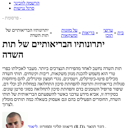
הרשמה לוובינר
סרגל נגישות
- פרסומת -
ערוצי
על מזונות
יתרונותיו הבריאותיים של
בית
»
»
בריאות
»
»
תוכן
ומשקאות
תות השדה
יתרונותיו הבריאותיים של תות
השדה
תות השדה נחשב לאחד מהפירות הנצרכים ביותר. מעבר לאכילתו כפרי
טרי הוא משמש להכנת מגוון משקאות, ריבות וקינוחים. תותי השדה
מכילים פיטו-כימיקלים, ויטמינים, נוגדי חמצון ומינרלים, להם מיוחסות
סגולות בריאותיות ותרומה להפחתת סיכון התחלואה במחלות לב וכלי דם,
שיפור פרופיל השומנים בדם והפחתת סיכון לתחלואה בסוגי סרטן שונים.
בסקירה זו, אביא מידע עדכני באשר להשפעתם הבריאותית של תותי
השדה, החומרים הפעילים בהם וגם אעסוק בשאלה כמה תותים מומלץ
לצרוך.
,
, דיאטן קליני וספורט (R.D), בוגר תואר
ליאור