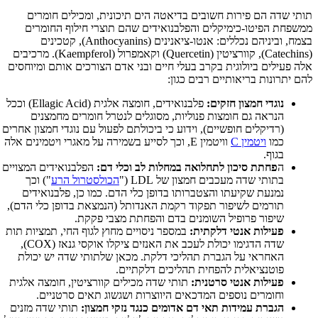
תותי שדה הם פירות חשובים בדיאטה הים תיכונית, ומכילים חומרים
ממשפחת הפיטו-כימיקלים והפלבנואידים שהם תוצרי חילוף החומרים
בצמח, וביניהם נכללים: אנטו-ציאנינים (Anthocyanins), קטכינים
(Catechins), קוורציטין (Quercetin) וקאמפרול (Kaempferol). מרכיבים
אלה פעילים ביולוגית בקרב בעלי חיים ובני אדם הצורכים אותם ומיוחסים
להם יתרונות בריאותיים רבים כגון:
נוגדי חמצון חזקים:
פלבנואידים, חומצה אלגית (Ellagic Acid) וככל
הנראה גם חומצות פנוליות, מסוגלים לנטרל חומרים מחמצנים
(רדיקלים חופשיים), וידוע כי ביכולתם לפעול עם נוגדי חמצון אחרים
כמו
ויטמין C
וויטמין E, וכך לסייע בשמירה על מאגרי ויטמינים אלה
בגוף.
ה
פחתת סיכון לתחלואה במחלות לב וכלי דם:
הפלבנואידים המצויים
בתותי שדה מעכבים חמצון של LDL ("
הכולסטרול הרע
") וכך
נמנעת שקיעתו והצטברותו בדופן כלי הדם. כמו כן, פלבנואידים
תורמים לשיפור תפקוד רקמת האנדותל (הנמצאת בדופן כלי הדם),
שיפור פרופיל השומנים בדם והפחתת מצבי פקקת.
פעילות אנטי דלקתית:
במספר ניסויים מחוץ לגוף החי, תמציות תות
שדה הדגימו יכולת לעכב את האנזים ציקלו אוקסי גנאז (COX),
האחראי על הגברת תהליכי דלקת. מכאן שלתותי שדה יש יכולת
פוטנציאלית להפחית תהליכים דלקתיים.
פעילות אנטי סרטנית:
תותי שדה מכילים קוורציטין, חומצה אלגית
וחומרים נוספים המדכאים היווצרות ושגשוג תאים סרטניים.
הגברת עמידות תאי דם אדומים כנגד נזקי חמצון:
תותי שדה מזנים