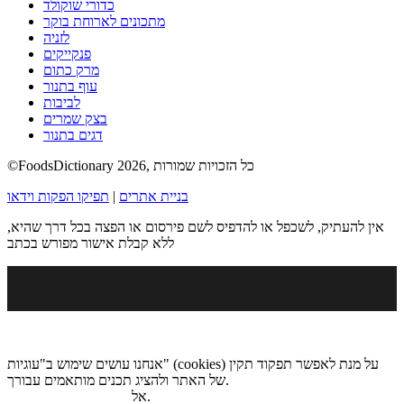
כדורי שוקולד
מתכונים לארוחת בוקר
לזניה
פנקייקים
מרק כתום
עוף בתנור
לביבות
בצק שמרים
דגים בתנור
©FoodsDictionary 2026, כל הזכויות שמורות
בניית אתרים
|
תפיקו הפקות וידאו
אין להעתיק, לשכפל או להדפיס לשם פירסום או הפצה בכל דרך שהיא,
ללא קבלת אישור מפורש בכתב
אנחנו עושים שימוש ב"עוגיות" (cookies) על מנת לאפשר תפקוד תקין
של האתר ולהציג תכנים מותאמים עבורך.
.
אל
מדיניות הגנת הפרטיות