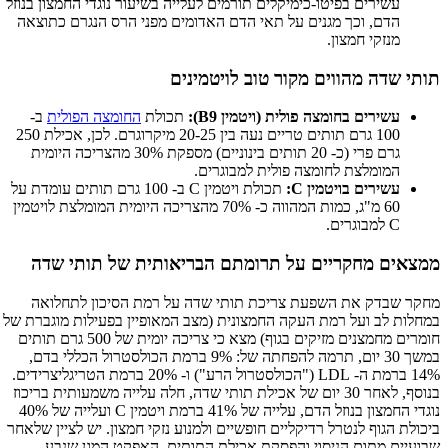
עשירים בפיטו-כימיקלים תורמים לעלייה בשיעור נוגדי החמצון בנוזל
הדם, וכך מגנים על תאי הדם האדומים מפני הרס הנגרם כתוצאה
מנזקי חמצון.
תותי שדה מהווים מקור טוב לויטמינים
עשירים בחומצה פולית (ויטמין B9):
תכולת
החומצה הפולית
ב-
100 גרם תותים טריים נעה בין 20-25 מיקרוגרם. לכן, אכילת 250
גרם פרי (כ- 20 תותים בינוניים) מספקת 30% מהצריכה היומית
המומלצת לחומצה פולית למבוגרים.
עשירים בויטמין C:
תכולת ויטמין C ב- 100 גרם תותים עומדת על
60 מ"ג, כמות המהווה כ- 70% מהצריכה היומית המומלצת לויטמין
C למבוגרים.
ממצאים מחקריים על תרומתם הבריאותית של תותי שדה
מחקר שבדק את השפעת צריכת תותי שדה על רמת הסיכון לתחלואה
במחלות לב ועל רמת העקה החמצונית (מצב המאופיין בפעילות מוגברת של
חומרים מחמצנים מזיקים בגוף) מצא כי צריכה יומית של 500 גרם תותים
במשך 30 יום, תרמה להפחתה של: 9% ברמת הכולסטרול הכללי בדם,
14% ברמת ה- LDL ("הכולסטרול הרע") ו- 20% ברמת הטריגליצרידים.
בנוסף, לאחר 30 יום של אכילת תותי שדה, חלה עלייה משמעותית בריכוז
נוגדי החמצון בנוזל הדם, עלייה של 41% ברמת ויטמין C ועלייה של 40%
ביכולת הגוף לנטרל רדיקליים חופשיים ולמנוע נזקי חמצון. יש לציין שלאחר
שבועיים מתום הניסוי והפסקת אכילת התותים, האפקט המגן שנבע