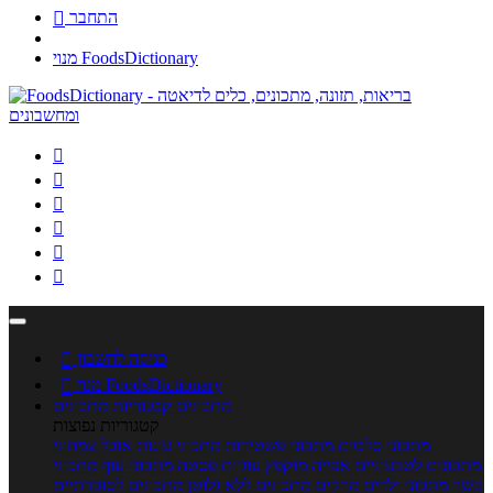
התחבר

מנוי FoodsDictionary






כניסה לחשבון

מנוי FoodsDictionary

מתכונים
קטגוריות מתכונים
קטגוריות נפוצות
מתכוני סלטים
מתכוני פשטידות
מתכוני עוגות
אוכל צמחוני
מתכונים לטבעוניים
אפייה
מוקפץ
עוגיות
פסטה
מתכוני עוף
מתכוני
בשר
מתכוני ילדים
מרקים
מתכונים ללא גלוטן
מתכונים לסוכרתיים