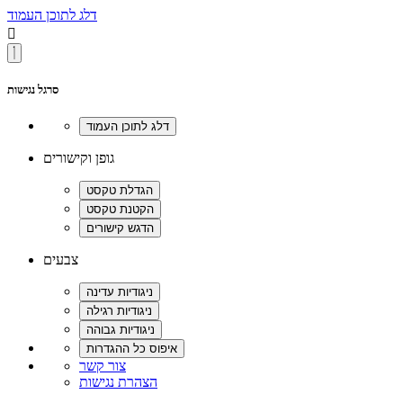
דלג לתוכן העמוד

סרגל נגישות
גופן וקישורים
צבעים
צור קשר
הצהרת נגישות