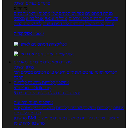
טרנדים בעולם האוכל
מיוחדים
מנתח המתכונים
ספר המתכונים שלי
מתכוני וידאו
מתכונים
עשירים
מתכונים לפי מצרכים
אוכל דיאטטי
אוכל בריא
מאכלי
עדות
ספרי בישול
מתכונים לפי חגים ועונות
לפי שיטות הכנה
אפליקציית Foods
מוצרים ומאכלים
מוצרים ומאכלים
מילון האוכל
תפריטי תזונה
ערכים תזונתיים
חיפוש ע"פ רכיבים
מכילים הכי
הרבה
מחשבון קלוריות
מחשבון קלוריות
מנוי FoodsDictionary
5 ימי ניסיון חינם - לחצו לפרטים נוספים
מחשבוני תזונה ובריאות
מחשבון קלוריות
מחשבון שריפת קלוריות
מחשבון דופק מטרה
יחס
מותניים לירכיים
מחשבון צריכת קלוריות
מחשבון מינונים מומלצים
מחשבון BMI
מחשבון אחוז שומן