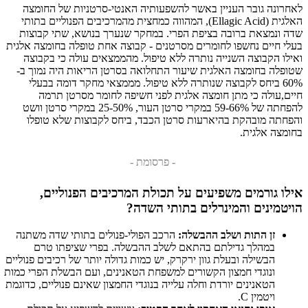
לאחרונה גובר העניין באשר להשפעותיה האנטי-סרטניות של החומצה
האלגית (Ellagic Acid), המהווה כמחצית מהמרכיבים הפנוליים בתותי
שדה ונמצאת ברובה בציפת הפרי. במחקר שנערך בנושא, שתי קבוצות
בעלי חיים נחשפו לחומרים מסרטנים - קבוצה אחת טופלה בחומצה אלגית
ואילו הקבוצה השנייה נותרה ללא טיפול. מהממצאים עולה כי בקבוצה
שטופלה בחומצה האלגית שיעור התחלואה בסרטן הריאות היה נמוך ב-
60% ביחס לקבוצה שנותרה ללא טיפול. מממצאי מחקר דומה בבעלי
חיים,עולה כי מתן חומצה אלגית לפני חשיפה לחומר מסרטן תרמה
להפחתה של 59-66% במקרי סרטן העור, 25-50% במקרי סרטן וושט
והפחתה מובהקת בהיארעות סרטן הכבד, ביחס לקבוצות שלא טופלו
בחומצה אלגית.
- פרסומת -
אילו גורמים משפיעים על תכולת המרכיבים הפנוליים,
הויטמינים והמינרלים בתותי השדה?
זן התות ושלב ההבשלה:
הרכב הפולי-פנולים בתותי שדה משתנה
במהלך גדילתם בהתאם לשלב ההבשלה. בפרי שציפתו טרם
הבשילה ובעלת גוון ירקרק, יש כמות גדולה יותר של רכיבים פנוליים
ונוגדי חמצון הקשורים למשפחת הטאנינים, ועם הבשלת הפרי כמות
הטאנינים יורדת וחלה עלייה בנוגדי החמצון שאינם פנוליים, כדוגמת
ויטמין C.