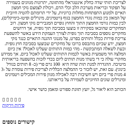
לצריכת תותי שדה כחלק אינטגראלי מהתזונה, יתרונות מגוונים בשמירה
על תפקוד ובריאות מערכת הלב וכלי הדם, ויכולת לצמצם נזקי חמצון
תאיים ולמנוע התפתחות מחלות כרוניות, על ידי תרומתם להטיה חיובית
של המאזן בין כמות נוגדי החמצון בגוף (ויטמינים, מינרלים ופיטו-כימיקלים),
לבין כמות גורמי החמצון התוך והחוץ גופיים המגבירים נזקי חמצון. רוב
המחקרים שהובאו בסקירה זו בוצעו בסביבה תוך גופית, אך דרושים
מחקרים נוספים בסביבה תוך גופית לצורך העמקת הידע באשר להשפעת
צריכת פירות ככלל ותותים בפרט, על מגנוני ההגנה התאיים כנגד נזקי
חמצון, ידע שכיום מתבסס ברובו על מחקרים שבוצעו בסביבה חוץ גופית.
וכעת לשאלה המתבקשת - מהי כמות התותים שעלינו לאכול? אין כיום
המלצה חד משמעית באשר לכמות התותים שעלינו לאכול ביום, אך ממידע
מחקרי עולה כי די בשתי מנות תותים ליום בכדי לזכות בהשפעה בריאותית
מיטיבה. ההגדרה למנת תות שדה היא 100 גרם פרי (כ- 8 תותים בגודל
בינוני). עם זאת, יש לזכור כי ההמלצה הכללית לצריכת פירות עומדת על 3-
4 מנות פרי ביום ויש חשיבות רבה לאכילה מגוון פירות המכילים ויטמינים
ומינרלים שונים החיוניים לשמירה על בריאותנו.
הכותב הוא
ליאור גל, יועץ תזונת ספורט ומאמן כושר אישי.





פירות וירקות
קישורים נוספים