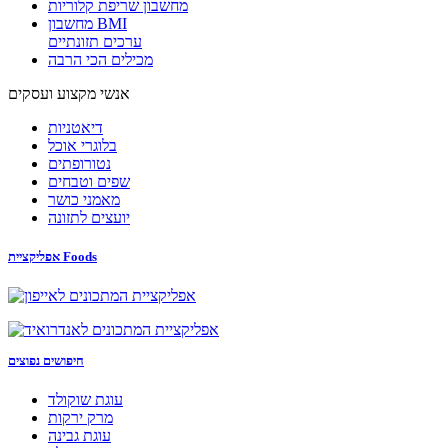
מחשבון שריפת קלוריות
מחשבון BMI
ערכים תזונתיים
מכילים הכי הרבה
אנשי מקצוע ועסקים
דיאטניות
בלוגרי אוכל
נטורופתים
שפים וטבחים
מאמני כושר
יועצים לתזונה
אפליקציית Foods
חיפושים נפוצים
עוגת שוקולד
מרק ירקות
עוגת גבינה