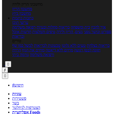
מחשבוני הריון ולידה
מחשבון הריון
מחשבון ביוץ
כתבות
כתבות
ערוצי תוכן
איך להכין
בית ומשפחה
בריאות
מחלות ובעיות
רפואה משלימה
ספורט וכושר גופני
נשים, הריון ולידה
טיפים והמלצות
חדשות אוכל
ובריאות
טורים
בריאות בצלחת
טעים ללא גלוטן
טבעונות לבריאות
לבשל כמו שף
תזונה לבטן רגועה
מרזים ללא דיאטה
מזיזים את הגוף
הרזיה
ורפואה משלימה
גורמה ביתי



חיפוש

עוגיות
פשטידות
בשר
הצטרפות לניוזלטר
אפליקציית Foods