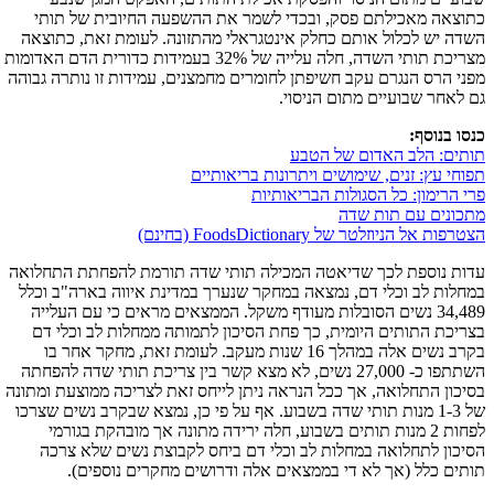
כתוצאה מאכילתם פסק, ובכדי לשמר את ההשפעה החיובית של תותי
השדה יש לכלול אותם כחלק אינטגראלי מהתזונה. לעומת זאת, כתוצאה
מצריכת תותי השדה, חלה עלייה של 32% בעמידות כדורית הדם האדומות
מפני הרס הנגרם עקב חשיפתן לחומרים מחמצנים, עמידות זו נותרה גבוהה
גם לאחר שבועיים מתום הניסוי.
כנסו בנוסף:
תותים: הלב האדום של הטבע
תפוחי עץ: זנים, שימושים ויתרונות בריאותיים
פרי הרימון: כל הסגולות הבריאותיות
מתכונים עם תות שדה
הצטרפות אל הניוזלטר של FoodsDictionary (בחינם)
עדות נוספת לכך שדיאטה המכילה תותי שדה תורמת להפחתת התחלואה
במחלות לב וכלי דם, נמצאה במחקר שנערך במדינת איווה בארה"ב וכלל
34,489 נשים הסובלות מעודף משקל. הממצאים מראים כי עם העלייה
בצריכת התותים היומית, כך פחת הסיכון לתמותה ממחלות לב וכלי דם
בקרב נשים אלה במהלך 16 שנות מעקב. לעומת זאת, מחקר אחר בו
השתתפו כ- 27,000 נשים, לא מצא קשר בין צריכת תותי שדה להפחתה
בסיכון התחלואה, אך ככל הנראה ניתן לייחס זאת לצריכה ממוצעת ומתונה
של 1-3 מנות תותי שדה בשבוע. אף על פי כן, נמצא שבקרב נשים שצרכו
לפחות 2 מנות תותים בשבוע, חלה ירידה מתונה אך מובהקת בגורמי
הסיכון לתחלואה במחלות לב וכלי דם ביחס לקבוצת נשים שלא צרכה
תותים כלל (אך לא די בממצאים אלה ודרושים מחקרים נוספים).