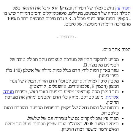
תפוח עץ
נחשב למלך של הפירות ובצדק! הוא קיבל את התואר בשל
תכולה גבוהה של ויטמינים, מינרלים, פיטוכימיקלים והסיב המיוחד שיש בו
- פקטין. תפוח אחד בינוני מכיל כ- 3.3 גרם סיבים המהווים יותר מ 10%
מהצריכה היומית המומלצת של סיבים.
- פרסומת -
תפוח אחד ביום:
מסייע לתפקוד תקין של מערכת העצבים עקב תכולה טובה של
ויטמינים מקבוצת B.
עוזר באיזון רמות לחץ הדם בגלל כמות גדולה של אשלגן (140 מ"ג
בפרי בינוני).
מקטין סיכון למחלות סרטן, לב וכלי הדם הודות תכולה של נוגדי
חמצון (ויטמין E, פלבנואידים, איזופנולים, קוורצטין).
נוגד חמצון מסוג קוורצטין מסייע במניעת כאבי ראש, מפחית
תגובה
אלרגית
, מונע קטרקט, מחזק כלי הדם הקטנים ומחזק את מערכת
החיסון.
נוכחות של כמות גדולה של פקטין בתפוחים מסייעת בהורדת רמות
כולסטרול.
תפוח עץ טוב למקרים גם של עצירות וגם של שלשול.
במחקר משנת 2006 בארה"ב הוכח שמיץ תפוחים פועל נגד מחלת
האלצהיימר ומשפר רמות הזיכרון.