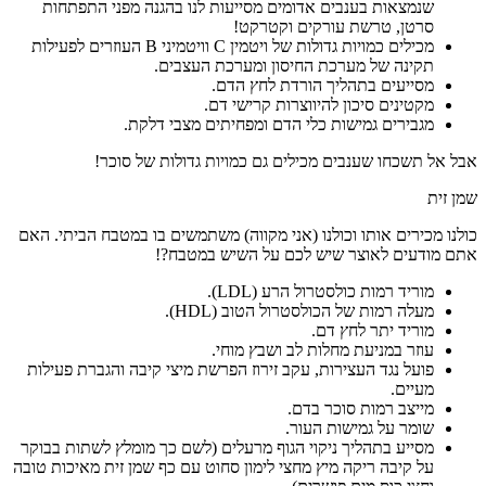
שנמצאות בענבים אדומים מסייעות לנו בהגנה מפני התפתחות
סרטן, טרשת עורקים וקטרקט!
מכילים כמויות גדולות של ויטמין C וויטמיני B העוזרים לפעילות
תקינה של מערכת החיסון ומערכת העצבים.
מסייעים בתהליך הורדת לחץ הדם.
מקטינים סיכון להיווצרות קרישי דם.
מגבירים גמישות כלי הדם ומפחיתים מצבי דלקת.
אבל אל תשכחו שענבים מכילים גם כמויות גדולות של סוכר!
שמן זית
כולנו מכירים אותו וכולנו (אני מקווה) משתמשים בו במטבח הביתי. האם
אתם מודעים לאוצר שיש לכם על השיש במטבח?!
מוריד רמות כולסטרול הרע (LDL).
מעלה רמות של הכולסטרול הטוב (HDL).
מוריד יתר לחץ דם.
עוזר במניעת מחלות לב ושבץ מוחי.
פועל נגד העצירות, עקב זירוז הפרשת מיצי קיבה והגברת פעילות
מעיים.
מייצב רמות סוכר בדם.
שומר על גמישות העור.
מסייע בתהליך ניקוי הגוף מרעלים (לשם כך מומלץ לשתות בבוקר
על קיבה ריקה מיץ מחצי לימון סחוט עם כף שמן זית מאיכות טובה