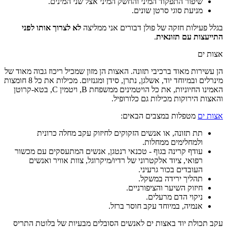
שיפור התפקוד המיני והחשק המיני אצל שני המינים.
מניעת סוגי סרטן שונים.
בגלל פעילות חזקה של פולן דבורים אני ממליצה
לא לצרוך אותו לפני
התייעצות עם תזונאית
.
אצות ים
הן עשירות מאוד ברכיבי תזונה. האצות הן מזון שמכיל ריכוז גבוה מאוד של
מינרלים ובמיוחד יוד, אשלגן, נתרן, סידן ומגנזיום. מכילות את כל 8 חומצות
האמינו החיוניות, את כל הויטמינים ממשפחת B, ויטמין C, בטא-קרוטן
והאצות הירוקות מכילות גם כלורופיל.
אצות ים
מטפלות במצבים הבאים:
תת תזונה, או אנשים הזקוקים לחיזוק עקב מחלה כרונית
ולמחלימים ממחלות.
עודף קרינה בגוף - טכנאי רנטגן, אנשים המתעסקים עם מכשור
רפואי, ציוד אלקטרוני של רדיו/מיקרוגל, צוות אוויר ואנשים
העובדים בכור גרעיני.
תהליך ירידה במשקל.
חיזוק השיער והציפורניים.
ניקוי הדם מרעלים.
אנמיה, במיוחד עקב חוסר ברזל.
עקב תכולת יוד באצות ים לאנשים הסובלים מבעיות של בלוטת התריס