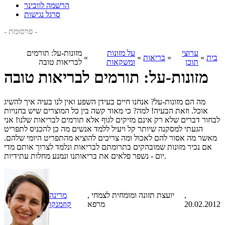
הרשמה לוובינר
סרגל נגישות
- פרסומת -
ערוצי
על מזונות
מזונות-על: תורמים
בית
»
»
בריאות
»
»
תוכן
ומשקאות
לבריאות טובה
מזונות-על: תורמים לבריאות טובה
מה הם מזונות-על? אנחנו חיים בעידן השפע ואין לנו בעיה איך להשיג
אוכל. וזאת הבעיה! למה? כי מאוד קשה בין כל המוצרים שיש בחנויות
לבחור דברים שלא רק אינם מזיקים לגוף אלא תורמים לבריאות שלנו! אני
הגעתי למסקנה שיותר קל ויעיל ללמד אנשים מה כן להכניס לתפריט
מאשר מה אסור להם לאכול ומה צריכים להוציא מהתפריט היומי שלהם.
אם נכיר מזונות שמובהקים בתרומתם לבריאות ונלמד לצרוך אותם מדי
יום - נשפר פלאים את בריאותנו ונמנע מחלות עתידיות.
,
, יועצת תזונה ומומחית לצמחי
מרינה
20.02.2012
מרפא
קוזמנקו