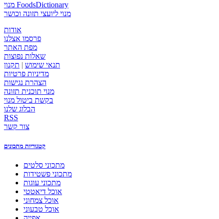
מנוי FoodsDictionary
מנוי ליועצי תזונה וכושר
אודות
פרסמו אצלנו
מפת האתר
שאלות נפוצות
תנאי שימוש
|
תקנון
מדיניות פרטיות
הצהרת נגישות
מנוי תוכנית תזונה
בקשת ביטול מנוי
הבלוג שלנו
RSS
צור קשר
קטגוריות מתכונים
מתכוני סלטים
מתכוני פשטידות
מתכוני עוגות
אוכל דיאטטי
אוכל צמחוני
אוכל טבעוני
אפייה