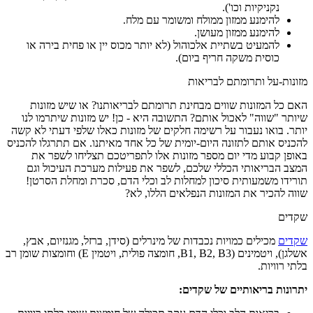
נקניקיות וכו').
להימנע ממזון ממולח ומשומר עם מלח.
להימנע ממזון מעושן.
להמעיט בשתיית אלכוהול (לא יותר מכוס יין או פחית בירה או
כוסית משקה חריף ביום).
מזונות-על ותרומתם לבריאות
האם כל המזונות שווים מבחינת תרומתם לבריאותנו? או שיש מזונות
שיותר "שווה" לאכול אותם? התשובה היא - כן! יש מזונות שיתרמו לנו
יותר. בואו נעבור על רשימה חלקים של מזונות כאלו שלפי דעתי לא קשה
להכניס אותם לתזונה היום-יומית של כל אחד מאיתנו. אם תתרגלו להכניס
באופן קבוע מדי יום מספר מזונות אלו לתפריטכם תצליחו לשפר את
המצב הבריאותי הכללי שלכם, לשפר את פעילות מערכת העיכול וגם
תורידו משמעותית סיכון למחלות לב וכלי הדם, סכרת ומחלת הסרטן!
שווה להכיר את המזונות הנפלאים הללו, לא?
שקדים
שקדים
מכילים כמויות נכבדות של מינרלים (סידן, ברזל, מגנזיום, אבץ,
אשלגן), ויטמינים (B1, B2, B3, חומצה פולית, ויטמין E) וחומצות שומן רב
בלתי רוויות.
יתרונות בריאותיים של שקדים: