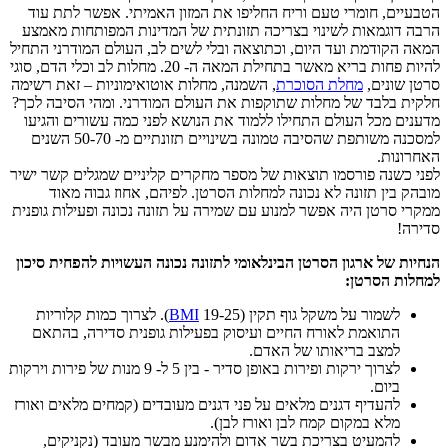
הטבעיים, חומרי טעם וריח החליפו את המזון האמיתי. אפשר לתת עוד
הרבה דוגמאות לשינוי בצריכה תזונתית של המדינות המפותחות מאמצע
המאה הקודמת ועד היום, וכתוצאה ובלי לשים לב, העולם המודרני התחיל
להיות פחות בריא מאשר בתחילת המאה ה- 20. מחלות לב וכלי הדם, סוגי
סרטן שונים,
מחלת הסוכרת
, השמנה, מחלות אוטואימוניות – זאת רשימה
חלקית בלבד של מחלות שתוקפות את העולם המודרני. ומהי הסיבה לכך?
מדענים מכל העולם התחילו ללמוד את הנושא לפני כמה עשורים והגיעו
למסכנה משותפת שהסיבה טמונה בשינויים תזונתיים מ- 50-70 השנים
האחרונות.
לפני כשנה פורסמו תוצאות של מספר מחקרים קליניים שמגלים קשר ישיר
מובהק בין תזונה לא נכונה למחלות הסרטן. לפיהם, אחוז גבוה מאוד
ממקרי סרטן היה אפשר למנוע עם שמירה על תזונה נכונה ופעילות גופנית
סדירה!
הנחיות של ארגון הסרטן הבינלאומי לתזונה נכונה העשויות להפחית סיכון
למחלות הסרטן:
לשמור על משקל גוף תקין (
BMI
19-25). לצרוך כמות קלוריות
התואמת לאורח החיים ועיסוק בפעילות גופנית סדירה, בהתאם
למצב בריאותו של האדם.
לצרוך ירקות ופירות באופן סדיר - בין 5 ל- 9 מנות של פירות וירקות
ביום.
להעדיף דגנים מלאים על פני דגנים מעובדים (קמחים מלאים ואורז
מלא במקום קמח לבן ואורז לבן).
להמעיט בצריכת בשר אדום ולהימנע מבשר מעובד (נקניקים,