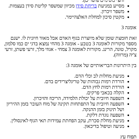
וחצי כוס מים פושרים).
מסייע במניעת
בריחת סידן
מכיוון שמשפר קליטת סידן בעצמות.
משפר זיכרון.
מקטין סיכון למחלת האלצהיימר.
אומגה 3
זאת חומצת שומן שלא מיוצרת בגוף האדם אבל מאוד חיונית לו. ישנם
מספר מקורות לאומגה 3 בטבע - אומגה 3 מהחי נמצא בדגי ים כמו סלמון,
מקרל, טונה, הרינג. מקורות לאומגה 3 צמחי - אגוזי מלך, זרעי פשתן, זרעי
צ'יה (מרווה).
בין היתרונות הבריאותיים של אומגה 3:
מניעת מחלות לב וכלי הדם.
הורדת רמות גבוהות של טריגליצרידים בדם.
הורדת רמות לחץ הדם.
הקלה בכאבי פרקים.
השפעה חיובית על יכולת הלמידה, הריכוז והזיכרון.
השפעה חיובית על התפתחות תקינה של מוח העובר בזמן ההיריון
ושל תינוק בזמן ההנקה.
השפעה נוגדת דלקת.
מניעת מחלת סכרת, עקב הפחתת עמידות תאי הגוף לאינסולין.
מניעה וטיפול בדיכאון.
תפוח עץ