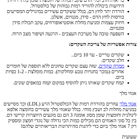
בריאות הלב וכלי הדם עקב תכולה של חומצות שומן בלתי רוויות
הידועות ביכולת להוריד רמות גבוהות של כולסטרול.
הורדת יתר לחץ דם, בגלל ששקדים עשירים במינרלים המסייעים
בוויסות לחץ הדם - סידן, מגנזיום, אשלגן.
חיזוק עצמות ומניעת מחלת אוסטיאופורוזיס, עקב תכולת סידן
ומגנזיום.
השפעה טובה על מערכת העצבים - הרגעה ושיפור מצב הרוח.
צורות אפשריות של צריכת השקדים:
שקדים טריים - עד 10 ביום..
חלב שקדים.
ממרח שקדים
, שזה עצם שקדים טחונים ללא תוספת של חומרים
אחרים (נמכר בחנויות טבע ומחלקות). כמות מומלצת - 1-2 כפיות
ביום.
קמח שקדים שאותו ניתן להוסיף במקום קמח במאפים שונים.
אגוזי מלך
אגוזי מלך
עוזרים בהורדת רמות של הכולסטרול הרע (LDL) וכך מסייעים
במניעת מחלות לב ושבץ מוחי. בגלל שאגוזי מלך עשירים בחומצה אלפא
לינולנית וחומצות שומן מסוג אומגה 3 הם גם מונעים היווצרות קרישי דם.
בין כל סוגי האגוזים הם מכילים כמות הכי גדולה של נוגדי חמצון ומספיק
רק 7 אגוזי מלך ביום כדי ליהנות מהיתרונות הבריאותיים שלהם!
שעועית