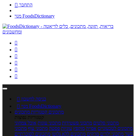
התחבר

מנוי FoodsDictionary






כניסה לחשבון

מנוי FoodsDictionary

מתכונים
קטגוריות מתכונים
קטגוריות נפוצות
מתכוני סלטים
מתכוני פשטידות
מתכוני עוגות
אוכל צמחוני
מתכונים לטבעוניים
אפייה
מוקפץ
עוגיות
פסטה
מתכוני עוף
מתכוני
בשר
מתכוני ילדים
מרקים
מתכונים ללא גלוטן
מתכונים לסוכרתיים