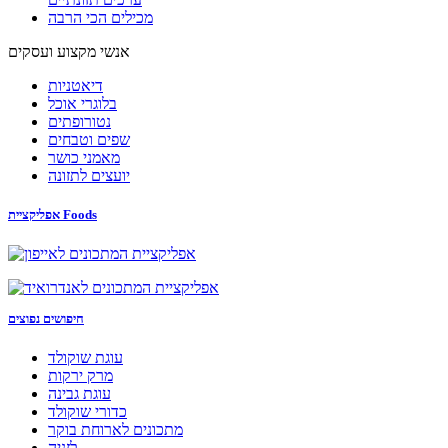
מכילים הכי הרבה
אנשי מקצוע ועסקים
דיאטניות
בלוגרי אוכל
נטורופתים
שפים וטבחים
מאמני כושר
יועצים לתזונה
אפליקציית Foods
חיפושים נפוצים
עוגת שוקולד
מרק ירקות
עוגת גבינה
כדורי שוקולד
מתכונים לארוחת בוקר
לזניה