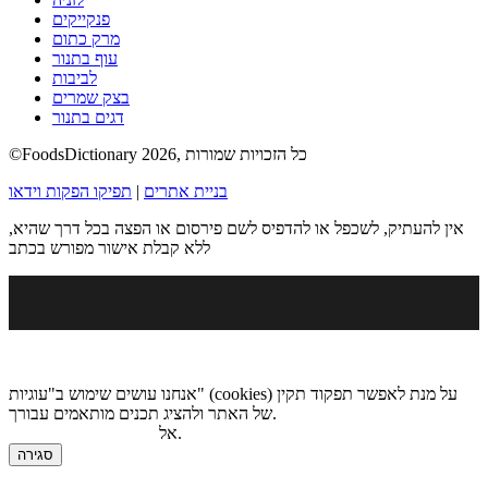
פנקייקים
מרק כתום
עוף בתנור
לביבות
בצק שמרים
דגים בתנור
©FoodsDictionary 2026, כל הזכויות שמורות
בניית אתרים
|
תפיקו הפקות וידאו
אין להעתיק, לשכפל או להדפיס לשם פירסום או הפצה בכל דרך שהיא,
ללא קבלת אישור מפורש בכתב
אנחנו עושים שימוש ב"עוגיות" (cookies) על מנת לאפשר תפקוד תקין
של האתר ולהציג תכנים מותאמים עבורך.
.
אל
מדיניות הגנת הפרטיות
סגירה