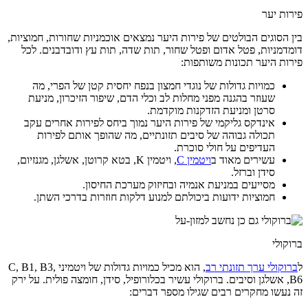
פירות יער
בין הסוגים הבולטים של פירות היער נמצאים אוכמניות שחורות, חמוציות,
דומדמניות, פטל אדום ופטל שחור, תות שדה, תות עץ ודובדבנים. לכל
פירות היער תכונות משותפות:
כמויות גדולות של נוגדי חמצון בנפח יחסית קטן של הפרי, מה
שעוזר בהגנה מפני מחלות לב וכלי הדם, שיפור הזיכרון, מניעת
סרטן ומניעת הזדקנות מוקדמת.
אינדקס גליקמי של פירות היער נמוך ביחס לפירות אחרים עקב
תכולה גבוהה של סיבים תזונתיים, מה שהופך אותם לפירות
העדיפים על חולי סוכרת.
עשירים מאוד ב
ויטמין C
, ויטמין K, בטא קרוטן, אשלגן, מגנזיום,
סידן וברזל.
מסייעים במניעת אנמיה ובחיזוק מערכת החיסון.
חמוציות ידועות ביכולתם למנוע דלקות חוזרות בדרכי השתן.
ברוקולי
ל
ברוקולי ערך תזונתי רב
, הוא מכיל כמויות גדולות של ויטמיני C, B1, B3,
B6, אשלגן וסיבים. ברוקולי עשיר בכלורופיל, סידן, חומצה פולית. על ירק
זה נעשו מחקרים רבים שגילו מספר דברים: