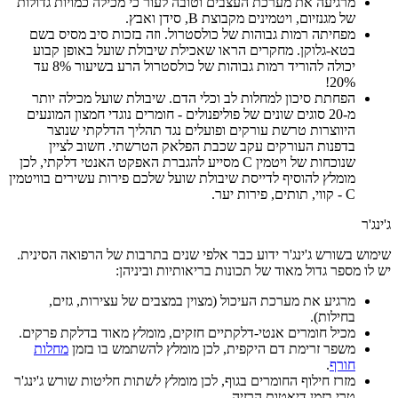
מרגיעה את מערכת העצבים וטובה לעור כי מכילה כמויות גדולות
של מגנזיום, ויטמינים מקבוצת B, סידן ואבץ.
מפחיתה רמות גבוהות של כולסטרול. וזה בזכות סיב מסיס בשם
בטא-גלוקן. מחקרים הראו שאכילת שיבולת שועל באופן קבוע
יכולה להוריד רמות גבוהות של כולסטרול הרע בשיעור 8% עד
20%!
הפחתת סיכון למחלות לב וכלי הדם. שיבולת שועל מכילה יותר
מ-20 סוגים שונים של פוליפנולים - חומרים נוגדי חמצון המונעים
היווצרות טרשת עורקים ופועלים נגד תהליך הדלקתי שנוצר
בדפנות העורקים עקב שכבת הפלאק הטרשתי. חשוב לציין
שנוכחות של ויטמין C מסייע להגברת האפקט האנטי דלקתי, לכן
מומלץ להוסיף לדייסת שיבולת שועל שלכם פירות עשירים בוויטמין
C - קווי, תותים, פירות יער.
ג'ינג'ר
שימוש בשורש ג'ינג'ר ידוע כבר אלפי שנים בתרבות של הרפואה הסינית.
יש לו מספר גדול מאוד של תכונות בריאותיות וביניהן:
מרגיע את מערכת העיכול (מצוין במצבים של עצירות, גזים,
בחילות).
מכיל חומרים אנטי-דלקתיים חזקים, מומלץ מאוד בדלקת פרקים.
משפר זרימת דם היקפית, לכן מומלץ להשתמש בו בזמן
מחלות
חורף
.
מזרז חילוף החומרים בגוף, לכן מומלץ לשתות חליטות שורש ג'ינג'ר
טרי בזמן דיאטות הרזיה.