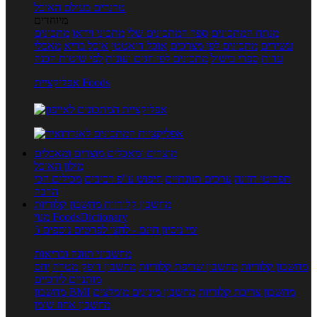
טרנדים בעולם האוכל
מיוחדים
מנתח המתכונים
ספר המתכונים שלי
מתכוני וידאו
מתכונים
עשירים
מתכונים לפי מצרכים
אוכל דיאטטי
אוכל בריא
מאכלי
עדות
ספרי בישול
מתכונים לפי חגים ועונות
לפי שיטות הכנה
אפליקציית Foods
מוצרים ומאכלים
מוצרים ומאכלים
מילון האוכל
תפריטי תזונה
ערכים תזונתיים
חיפוש ע"פ רכיבים
מכילים הכי
הרבה
מחשבון קלוריות
מחשבון קלוריות
מנוי FoodsDictionary
5 ימי ניסיון חינם - לחצו לפרטים נוספים
מחשבוני תזונה ובריאות
מחשבון קלוריות
מחשבון שריפת קלוריות
מחשבון דופק מטרה
יחס
מותניים לירכיים
מחשבון צריכת קלוריות
מחשבון מינונים מומלצים
מחשבון BMI
מחשבון אחוז שומן