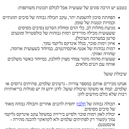
בטבע יש הרבה סוגים של שעועית אבל לכולם תכונות משותפות:
הפחתת סיכון להשמנת יתר, עקב תכולה גבוהה של סיבים תזונתיים
וכמויות קטנות של שומן.
מניעת מחלות לב, כלי הדם ומחלת הסרטן (סיבים מסיסים
ששעועית מכילה מורידים רמות גבוהות של כולסטרול ומונעים
סרטן במערכת העיכול).
איזון רמות סוכר, בגלל אינדקס גליקמי נמוך.
רמות גבוהות של אנטי-אוקסידנטים, במיוחד בשעועית אדומה,
שחורה ואזוקי.
שעועית מהווה מקור צמחי מצוין לחלבון, במיוחד כאשר משלבים
אותה עם דגנים מלאים.
שיבולת שועל
אנחנו מכירים אותם במספר צורות - גרעינים שלמים, פתיתים גרוסים או
שלמים, קמח או משקה שיבולת שועל. לדגן ידוע זה יש סגולות בריאותיות
רבות שלא כולם מודעים להן:
תכולה גבוהה של
חלבון
יחסית לדגנים אחרים ותכולה גבוהה מאוד
של סיבים מסיסים.
יכולת לאזן רמות סוכר ולסייע בירידה במשקל עקב אינדקס גליקמי
נמוך (קשור רק לפתיתים שלמים ולא לקוואקר להכנה מהירה -
אינסטנט).