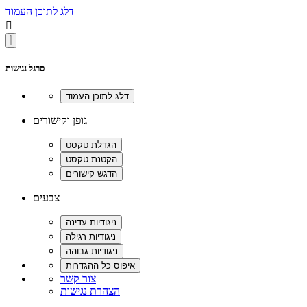
דלג לתוכן העמוד

סרגל נגישות
גופן וקישורים
צבעים
צור קשר
הצהרת נגישות