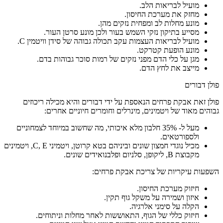
מועיל לבריאות הלב.
מחזק את מערכת החיסון.
מונע מחלות לב ומפחית נזקים מהן.
מסייע בתיקון נזקי השמש בעור ולכן מונע סרטן העור.
מועיל לבריאות העצמות עקב תכולה גבוהה של סידן וויטמין C.
מונע הופעת קטרקט.
מגן על כלי הדם מפני נזקים של רמות סוכר גבוהות בדם.
מייצב את לחץ הדם.
פולן דבורים
פולן זאת אבקת פרחים הנאספת על ידי דבורים והיא מכילה ריכוזים
גבוהים מאוד של ויטמינים, מינרלים וחומרים חיוניים אחרים:
מעל ל- 35% חלבון מלא איכותי, מה שחשוב במיוחד לצמחוניים
ולספורטאים.
מכיל נוגדי חמצון שונים וביניהם בטא קרוטן, ויטמיני C, E, ויטמינים
מקבוצת B, ליקופן, סלניום ופלבנואידים שונים.
השפעות עיקריות של צריכת אבקת פרחים:
חיזוק מערכת החיסון.
איזון ושמירה על משקל גוף תקין.
הקלה על סימני אלרגיה.
חיזוק כללי של הגוף, התאוששות לאחר מחלות וניתוחים.