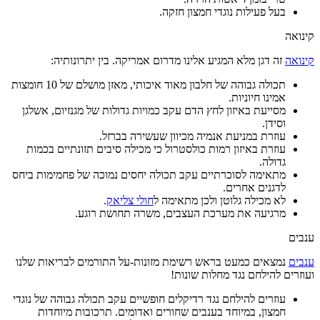
בעל פעילות נוגדי חמצון חזקה.
קינואה
קינואה
זה דגן מלא המגיע אלינו מדרום אמריקה. בין יתרונותיה:
תכולה גבוהה של חלבון מאוד איכותי, מאזן מושלם של 10 חומצות
אמינו חיוניות.
מסייעת באיזון לחץ הדם עקב כמויות גדולות של מגנזיום, אשלגן
וסידן.
עוזרת במניעת אנמיה מכיוון שעשירה בברזל.
עוזרת באיזון רמות כולסטרול כי מכילה סיבים תזונתיים בכמות
גדולה.
מתאימה לסוכרתיים עקב תכולה יחסים נמוכה של פחמימות ביחס
לדגנים אחרים.
לא מכילה גלוטן ולכן מתאימה ל
חולי צליאק
.
מרגיעה את מערכת העצבים, משרה תחושת רוגע.
ענבים
ענבים
נמצאים כמעט בראש רשימת מזונות-על התורמים לבריאות שלנו
ועוזרים להילחם נגד מחלות שונות!
עוזרים להילחם נגד רדיקלים חופשיים עקב תכולה גבוהה של נוגדי
חמצון, במיוחד בענבים שחורים ואדומים. תרכובות מיוחדות