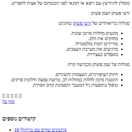
מומלץ להתייעץ עם רופא או תזונאי לפני הכנסתם של אצות לתפריט.
זרעי פשתן ושמן פשתן
סגולות בריאותיים של
זרעי פשתן
טחונים:
מונעים מחלות סרטן שונות.
מחזקים את הלב.
מורידים רמות כולסטרול.
מרגיעים את מערכת העצבים.
מטפלים בעצירות.
סגולות של שמן פשתן מכבישה קרה:
חיזוק הציפורניים, העצמות והשיניים.
הקטנת סיכון לחלות במחלות לב, טרשת נפוצה ודלקות פרקים.
טיפול בתופעות גיל המעבר ותסמונת קדם ווסתית.





מזון על
קישורים נוספים
18 מתכונים שווים עם ברוקולי