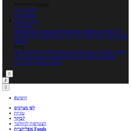
מחשבוני הריון ולידה
מחשבון הריון
מחשבון ביוץ
כתבות
כתבות
ערוצי תוכן
איך להכין
בית ומשפחה
בריאות
מחלות ובעיות
רפואה משלימה
ספורט וכושר גופני
נשים, הריון ולידה
טיפים והמלצות
חדשות אוכל
ובריאות
טורים
בריאות בצלחת
טעים ללא גלוטן
טבעונות לבריאות
לבשל כמו שף
תזונה לבטן רגועה
מרזים ללא דיאטה
מזיזים את הגוף
הרזיה
ורפואה משלימה
גורמה ביתי



חיפוש

לפי מצרכים
עוגיות
בוקר?
הצטרפות לניוזלטר
אפליקציית Foods