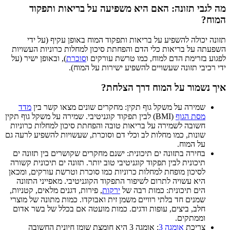
מה לגבי תזונה: האם היא משפיעה על בריאות ותפקוד
המוח?
תזונה יכולה להשפיע על בריאות ותפקוד המוח באופן עקיף (על ידי
השפעתה על בריאות כלי הדם והפחתת סיכון למחלות כרוניות העשויות
לפגוע בזרימת הדם למוח, כמו טרשת עורקים ו
סוכרת
), ובאופן ישיר (על
ידי רכיבי תזונה שעשויים להשפיע ישירות על המוח).
איך נשמור על המוח דרך הצלחת?
שמירה על משקל גוף תקין: מחקרים שונים מצאו קשר בין
מדד
מסת הגוף
(BMI) לבין תפקוד קוגניטיבי. שמירה על משקל גוף תקין
חשובה לשמירה על בריאות טובה והפחתת סיכון למחלות כרוניות
שונות, כמו מחלות לב וכלי דם וסוכרת, שעשויות להשפיע לרעה גם
על המוח.
בחירה בתזונה ים תיכונית: ישנם מחקרים שקושרים בין תזונה ים
תיכונית לבין תפקוד קוגניטיבי טוב יותר. תזונה ים תיכונית קשורה
לסיכון מופחת למחלות כרוניות כמו סוכרת וטרשת עורקים, ומכאן
היא עשויה לתרום לשיפור התפקוד הקוגניטיבי. מאפייני התזונה
הים תיכונית: כמות רבה של
ירקות
, פירות, דגנים מלאים, קטניות,
שמנים חד בלתי רוויים משמן זית ואבוקדו. כמות מתונה של מוצרי
חלב, ביצים, עופות ודגים. כמות מועטה אם בכלל של בשר אדום
וממתקים.
צריכת
אומגה 3
: אומגה 3 היא חומצת שומן חיונית החשובה