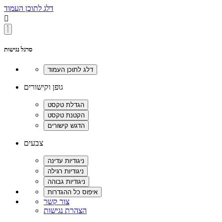
דלג לתוכן העמוד

סרגל נגישות
גופן וקישורים
צבעים
צור קשר
הצהרת נגישות