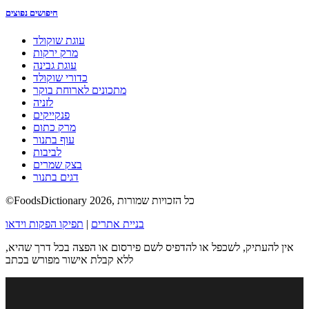
חיפושים נפוצים
עוגת שוקולד
מרק ירקות
עוגת גבינה
כדורי שוקולד
מתכונים לארוחת בוקר
לזניה
פנקייקים
מרק כתום
עוף בתנור
לביבות
בצק שמרים
דגים בתנור
©FoodsDictionary 2026, כל הזכויות שמורות
בניית אתרים
|
תפיקו הפקות וידאו
אין להעתיק, לשכפל או להדפיס לשם פירסום או הפצה בכל דרך שהיא,
ללא קבלת אישור מפורש בכתב