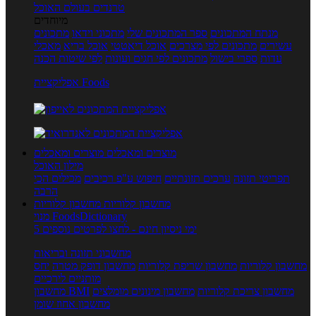
טרנדים בעולם האוכל
מיוחדים
מנתח המתכונים
ספר המתכונים שלי
מתכוני וידאו
מתכונים
עשירים
מתכונים לפי מצרכים
אוכל דיאטטי
אוכל בריא
מאכלי
עדות
ספרי בישול
מתכונים לפי חגים ועונות
לפי שיטות הכנה
אפליקציית Foods
מוצרים ומאכלים
מוצרים ומאכלים
מילון האוכל
תפריטי תזונה
ערכים תזונתיים
חיפוש ע"פ רכיבים
מכילים הכי
הרבה
מחשבון קלוריות
מחשבון קלוריות
מנוי FoodsDictionary
5 ימי ניסיון חינם - לחצו לפרטים נוספים
מחשבוני תזונה ובריאות
מחשבון קלוריות
מחשבון שריפת קלוריות
מחשבון דופק מטרה
יחס
מותניים לירכיים
מחשבון צריכת קלוריות
מחשבון מינונים מומלצים
מחשבון BMI
מחשבון אחוז שומן