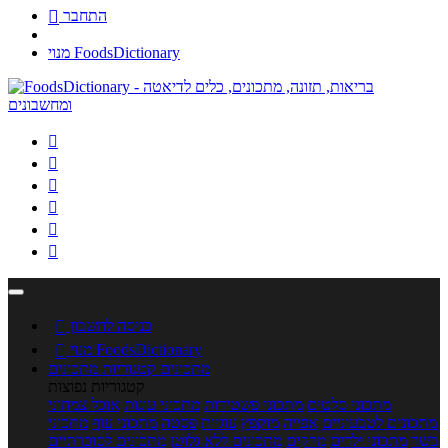
התחבר

מנוי FoodsDictionary






כניסה לחשבון

מנוי FoodsDictionary

מתכונים
קטגוריות מתכונים
קטגוריות נפוצות
מתכוני סלטים
מתכוני פשטידות
מתכוני עוגות
אוכל צמחוני
מתכונים לטבעוניים
אפייה
מוקפץ
עוגיות
פסטה
מתכוני עוף
מתכוני
בשר
מתכוני ילדים
מרקים
מתכונים ללא גלוטן
מתכונים לסוכרתיים