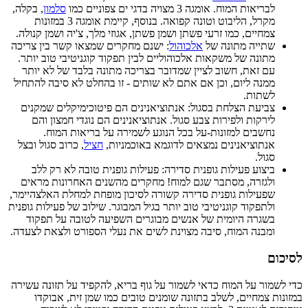
לבריאות המוח. אומגה 3 מצויה בדגי ים צפוניים כמו
סלמון
, בקלה,
מקרל, הליבוט וטונה קפואה. בנוסף, קיימת אומגה 3 במזונות
צמחיים, כמו זרעי פשתן ושמן פשתן, אגוזי מלך, צ'יה ושמן קנולה.
שתייה מתונה של
אלכוהול
: ישנם מחקרים שמצאו קשר בין צריכה
מתונה של משקאות אלכוהוליים לבין תפקוד קוגניטיבי טוב יותר.
עם זאת, חשוב לציין שמדובר בצריכה מתונה בלבד של לא יותר
ממנה ליום, וכן אם אתם לא שותים - זו בהחלט לא סיבה להתחיל
לשתות.
צביעת הצלחת בסגול: אנתוציאנינים הם פיטוכימיקלים שמקנים
לירקות ולפירות צבע סגול. אנתוציאנינים הם נוגדי חמצון והם
נחשבים למזונות-על בכל הנוגע לשמירה על בריאות המוח.
אנתוציאנינים נמצאים לדוגמא באוכמניות,
חציל
, כרוב סגול ובצל
סגול.
ביצוע פעילות גופנית סדירה: פעילות גופנית טובה לא רק ללב
ולגזרה, מסתבר שגם למוח! מחקרים מהשנים האחרונות מראים
שפעילות גופנית סדירה קשורה לסיכון מופחת למחלת האלצהיימר,
ולתפקוד קוגניטיבי טוב יותר בגיל המבוגר. שילוב של פעילות גופנית
בשגרה היומית של אנשים מבוגרים השפיעה לטובה על תפקוד
ומבנה המוח, סיבה מצוינת לשים את נעלי הספורט ולצאת לצעדה.
לסיכום
כדי לשמור על המוח כדאי לשמור על גוף בריא, להקפיד על תזונה עשירה
במזונות צמחיים, לשלב בתזונה שומנים טובים כמו שמן זית, אבוקדו