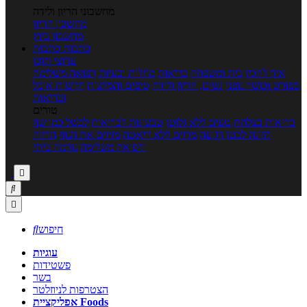
מחשבוני הריון ולידה
מחשבון הריון
מחשבון ביוץ
כתבות
כתבות
ערוצי תוכן
איך להכין
בית ומשפחה
בריאות
מחלות ובעיות
רפואה משלימה
ספורט וכושר גופני
נשים, הריון ולידה
טיפים והמלצות
חדשות אוכל
ובריאות
טורים
בריאות בצלחת
טעים ללא גלוטן
טבעונות לבריאות
לבשל כמו שף
תזונה לבטן רגועה
מרזים ללא דיאטה
מזיזים את הגוף
הרזיה
ורפואה משלימה
גורמה ביתי



חיפוש

עוגיות
פשטידות
בשר
הצטרפות לניוזלטר
אפליקציית Foods