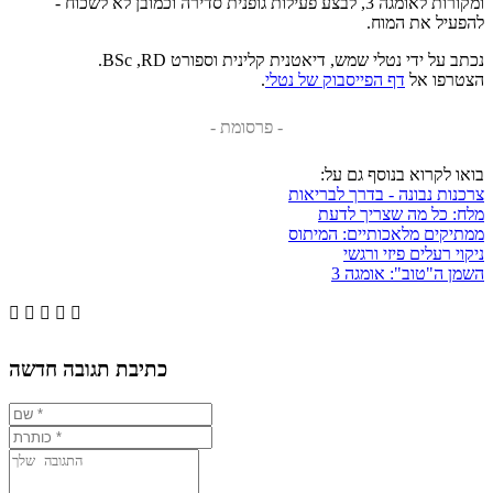
ומקורות לאומגה 3, לבצע פעילות גופנית סדירה וכמובן לא לשכוח -
להפעיל את המוח.
נכתב על ידי נטלי שמש, דיאטנית קלינית וספורט BSc ,RD.
הצטרפו אל
דף הפייסבוק של נטלי
.
- פרסומת -
בואו לקרוא בנוסף גם על:
צרכנות נבונה - בדרך לבריאות
מלח: כל מה שצריך לדעת
ממתיקים מלאכותיים: המיתוס
ניקוי רעלים פיזי ורגשי
השמן ה"טוב": אומגה 3





כתיבת תגובה חדשה