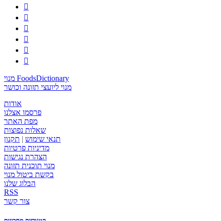






מנוי FoodsDictionary
מנוי ליועצי תזונה וכושר
אודות
פרסמו אצלנו
מפת האתר
שאלות נפוצות
תנאי שימוש
|
תקנון
מדיניות פרטיות
הצהרת נגישות
מנוי תוכנית תזונה
בקשת ביטול מנוי
הבלוג שלנו
RSS
צור קשר
קטגוריות מתכונים