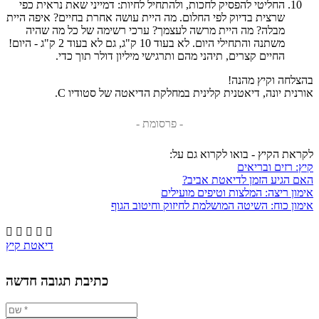
החליטי להפסיק לחכות, ולהתחיל לחיות: דמייני שאת נראית כפי
שרצית בדיוק לפי החלום. מה היית עושה אחרת בחיים? איפה היית
מבלה? מה היית מרשה לעצמך? ערכי רשימה של כל מה שהיה
משתנה והתחילי היום. לא בעוד 10 ק"ג, גם לא בעוד 2 ק"ג - היום!
החיים קצרים, תיהני מהם ותרגישי מיליון דולר תוך כדי.
בהצלחה וקיץ מהנה!
אורנית יונה, דיאטנית קלינית במחלקת הדיאטה של סטודיו C.
- פרסומת -
לקראת הקיץ - בואו לקרוא גם על:
קיץ: רזים ובריאים
האם הגיע הזמן לדיאטת אביב?
אימון ריצה: המלצות וטיפים מועילים
אימון כוח: השיטה המושלמת לחיזוק וחיטוב הגוף





דיאטת קיץ
כתיבת תגובה חדשה