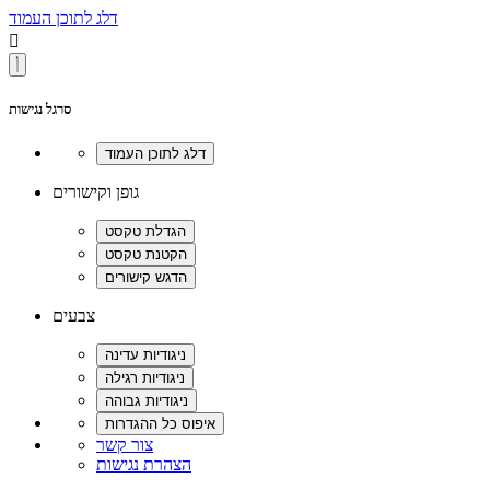
דלג לתוכן העמוד

סרגל נגישות
גופן וקישורים
צבעים
צור קשר
הצהרת נגישות