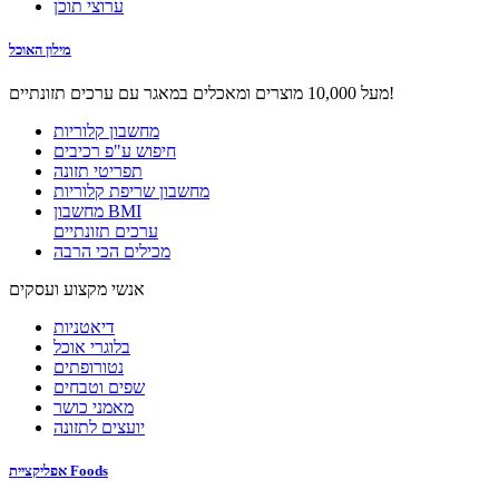
ערוצי תוכן
מילון האוכל
מעל 10,000 מוצרים ומאכלים במאגר עם ערכים תזונתיים!
מחשבון קלוריות
חיפוש ע"פ רכיבים
תפריטי תזונה
מחשבון שריפת קלוריות
מחשבון BMI
ערכים תזונתיים
מכילים הכי הרבה
אנשי מקצוע ועסקים
דיאטניות
בלוגרי אוכל
נטורופתים
שפים וטבחים
מאמני כושר
יועצים לתזונה
אפליקציית Foods