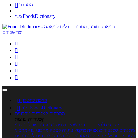
התחבר

מנוי FoodsDictionary






כניסה לחשבון

מנוי FoodsDictionary

מתכונים
קטגוריות מתכונים
קטגוריות נפוצות
מתכוני סלטים
מתכוני פשטידות
מתכוני עוגות
אוכל צמחוני
מתכונים לטבעוניים
אפייה
מוקפץ
עוגיות
פסטה
מתכוני עוף
מתכוני
בשר
מתכוני ילדים
מרקים
מתכונים ללא גלוטן
מתכונים לסוכרתיים