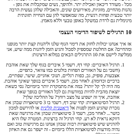
מכל - מעודד דיכאון ואכילת יתר. ולהיפך, נשים שמקבלות את גופן -
נהנות מהחיים, מזוגיות, מאירועים שונים, והאכילה שלהן נעשית הרבה
יותר טבעית ופחות רגשית, מה שמאפשר להן עם הנחייה תזונתית
מינימלית גם לרדת במשקל באופן טבעי וללא מאמץ.
10 תרגילים לשיפור הדימוי העצמי
אז איך אנחנו יכולות לחזק את דימוי הגוף שלנו וליהנות קצת יותר מגופנו
ומהחיים? אם החלטת שמספיק לסבול והגיע הזמן ליהנות ממה שיש, אני
ממליצה ליישם את 10 התרגילים הבאים במלוא הרצינות:
תרגיל האיברים: קחי דף, רשמי 5 איברים בגוף שלך שאת אוהבת
(חשבי גם על האזורים הפחות בולטים כמו צוואר, כתפיים,
אצבעות, פופיק, גב, כפות רגליים, תנוכי אוזניים, שיער, שפתיים,
ברכיים וכדומה). לאחר מכן, רשמי 5 איברים בגופך שאינך אוהבת.
מה היה לך קל יותר? במה את מתמקדת יותר ביומיום? נסי כשאת
יוצאת מהבית להיות במודעות גם לכל האזורים בגופך שאת
אוהבת, איך זה ישפיע על מצב רוחך? על ההליכה שלך?
תרגיל הסיטואציות: קחי שוב דף, רשמי בו 3 סיטואציות שבהן את
נזכרת שהגיע הזמן לפנות אל
דיאטנית קלינית
או להירשם למכון
כושר... לאחר מכן, רשמי 3 סיטואציות שבהן את מרגישה שאת
דווקא נראית לא רע. קחי תרגיל זה ברצינות. המטרה שלו היא
להדגיש שיש סיטואציות רבות שבהן אנחנו גם מרגישות טוב ואם
נהיה מודעות לסיטואציות הללו ביומיום - זה ישפר גם את האיזון