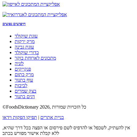
חיפושים נפוצים
עוגת שוקולד
מרק ירקות
עוגת גבינה
כדורי שוקולד
מתכונים לארוחת בוקר
לזניה
פנקייקים
מרק כתום
עוף בתנור
לביבות
בצק שמרים
דגים בתנור
©FoodsDictionary 2026, כל הזכויות שמורות
בניית אתרים
|
תפיקו הפקות וידאו
אין להעתיק, לשכפל או להדפיס לשם פירסום או הפצה בכל דרך שהיא,
ללא קבלת אישור מפורש בכתב