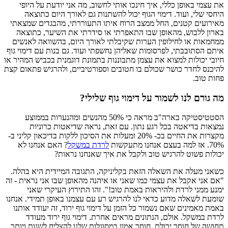
את עצמי באופן כללי, איך חינכו אותי לחשוב, מה אני יודעת על היופי
היחסי שלי, ועוד. דימוי הגוף יכול להשתנות גם לאורך היום כתוצאה
מאירועים קטנים, החל ממצב הרוח איתו התעוררתי, מהבגדים שמצאתי
בארון ללבוש, מהאופן שבו התאפרתי או סידרתי את השיער, כתוצאה
ממחמאות או לחילופין הערות שקיבלתי לאורך היום, בהשוואה לאנשים
איתם הסתובבתי, לפרסומות שאליהן נחשפתי ועוד. גם בנות עם דימוי גוף
חיובי יכולות למצוא את עצמן מתבוננות בתמונת דוגמנית בכביש המהיר או
להיכנס לחדר כושר שכולם בו חטובים וספורטיביים, ולהרגיש פתאום קצת
פחות טוב.
מה גורם לנו לשמור על דימוי גוף שלילי?
הסטטיסטיקה בארה"ב מראה כי 50% מהנשים ומהנערות בממוצע
נמצאות בדיאטה בכל רגע נתון. עם זאת, נראה שדיאטות כרוניות
מקצרות את החיים בכ- 20% ומעלות את הסיכון ללקות בדיכאון קליני ב-
70%. אז למה בעצם אנחנו מתעקשות
לרדת במשקל
? האם אנחנו לא
יכולות פשוט להרגיש טוב ולקבל את איך שאנחנו נראות?
כשאני מעלה את השאלה הזאת בקליניקה, התגובה המיידית היא בהלה.
"אם אני אקבל את עצמי כמו שאני או איהנה מהאופן שבו אני נראית - זה
ימנע ממני לרדת ולהיראות באמת טוב!". זהו התירוץ העיקרי שאני
שומעת לשאלה מדוע כדאי לנו להרגיש רע עם עצמנו באופן תמידי. אנחנו
באמת מאמינים שאם נשמור כל הזמן על דימוי גוף ירוד, זה יעודד אותנו
לרדת במשקל. אולם, הנתונים מראים אחרת. דימוי גוף ירוד מעודד
תחושה של חוסר יכולת, חוסר אמון במסוגלות שלנו להצליח לשנות ויותר