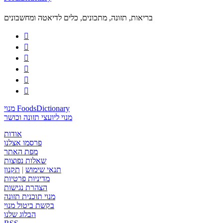
בריאות, תזונה, מתכונים, כלים לדיאטה ומחשבונים






מנוי FoodsDictionary
מנוי ליועצי תזונה וכושר
אודות
פרסמו אצלנו
מפת האתר
שאלות נפוצות
תנאי שימוש
|
תקנון
מדיניות פרטיות
הצהרת נגישות
מנוי תוכנית תזונה
בקשת ביטול מנוי
הבלוג שלנו