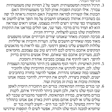
והדימוי הכללי.
תרגיל הדמות המשמעותית: חשבי על 2 דמויות שהן משמעותיות
עבורך. אילו תכונות הופכות אותן לכל כך משמעותיות? האם
תכונות אלו קשורות למראה החיצוני? האם הדמות נראתה לך יפה
גם כשהכרת אותה? כשאנחנו חושבים על מה הופך אדם לחשוב או
משמעותי כפי שהיינו רוצים להיות בעצמנו, אנחנו רואים שמראה
הוא לא תמיד גורם מרכזי. מצד שני, אנו תולים במראנו את התקוות
והחלומות שלנו בנוגע להצלחה, קריירה וזוגיות.
סביבה תומכת: מאחר שאנחנו יצורים חברתיים אנחנו מושפעים
מאוד ממה שאחרים חושבים עלינו. הערות חיוביות או שליליות
עלולות להשפיע עלינו באופן דרמטי. לכן, נסו לראות מי מהאנשים
המקיפים אתכם גורמים לכם להרגיש טוב עם עצמכם, מחמיאים
לכם, מעריכים אתכם כפי שאתם, ואילו אנשים גורמים בדיוק
להיפך. דאגו להקיף את עצמכן בסביבה אוהדת ותומכת.
חיזוק האישיות: דימוי הגוף מושפע בין היתר מההערכה העצמית
שלנו. לכן, חשוב להדגיש את התכונות החיוביות שלנו ולהזכיר
לעצמנו כמה שאנחנו נהדרות. אפשר להיעזר בחזרה בתחביבים
ישנים, לעסוק ביצירה, לקדם את הקריירה, להיזכר בכמה אנחנו
אימהות טובות או בנות זוג מבינות ועוד.
קני בגדים במידה המתאימה: בגדים הם התזכורת היומית לאופן
שבו הגוף שלנו נראה, ולכן חשוב ביותר להתיידד איתם, לקנות
בגדים מחמיאים, במידה המתאימה, להיפטר מהבגדים שכבר לא
עולים עלינו או לשים אותם ממש רחוק בארון אם אנחנו בתהליך
של ירידה במשקל. כנ"ל לגבי בגד הים - חשוב לקנות בגד ים
שיחמיא למבנה הגוף שלנו ולגזרה, אפשר לשים לו תוספות שידגישו