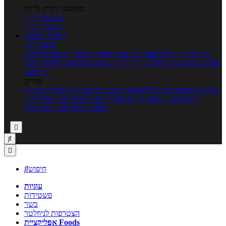
מחשבוני הריון ולידה
מחשבון הריון
מחשבון ביוץ
כתבות
כתבות
ערוצי תוכן
איך להכין
בית ומשפחה
בריאות
מחלות ובעיות
רפואה משלימה
ספורט וכושר גופני
נשים, הריון ולידה
טיפים והמלצות
חדשות אוכל
ובריאות
טורים
בריאות בצלחת
טעים ללא גלוטן
טבעונות לבריאות
לבשל כמו שף
תזונה לבטן רגועה
מרזים ללא דיאטה
מזיזים את הגוף
הרזיה
ורפואה משלימה
גורמה ביתי



חיפוש

עוגיות
פשטידות
בשר
הצטרפות לניוזלטר
אפליקציית Foods