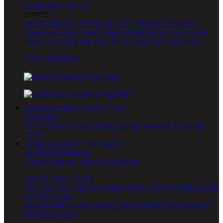
טרנדים בעולם האוכל
מיוחדים
מנתח המתכונים
ספר המתכונים שלי
מתכוני וידאו
מתכונים
עשירים
מתכונים לפי מצרכים
אוכל דיאטטי
אוכל בריא
מאכלי
עדות
ספרי בישול
מתכונים לפי חגים ועונות
לפי שיטות הכנה
אפליקציית Foods
מוצרים ומאכלים
מוצרים ומאכלים
מילון האוכל
תפריטי תזונה
ערכים תזונתיים
חיפוש ע"פ רכיבים
מכילים הכי
הרבה
מחשבון קלוריות
מחשבון קלוריות
מנוי FoodsDictionary
5 ימי ניסיון חינם - לחצו לפרטים נוספים
מחשבוני תזונה ובריאות
מחשבון קלוריות
מחשבון שריפת קלוריות
מחשבון דופק מטרה
יחס
מותניים לירכיים
מחשבון צריכת קלוריות
מחשבון מינונים מומלצים
מחשבון BMI
מחשבון אחוז שומן