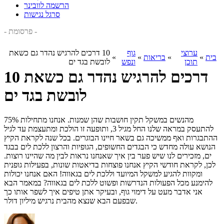
הרשמה לוובינר
סרגל נגישות
- פרסומת -
ערוצי
גוף
10 דרכים להרגיש נהדר גם כשאת
בית
»
»
בריאות
»
»
תוכן
ונפש
לובשת בגד ים
10 דרכים להרגיש נהדר גם כשאת
לובשת בגד ים
75% מהנשים במשקל תקין חושבות שהן שמנות. אנחנו מתחילות
להתעסק במראה שלנו החל מגיל 3, ותופעה זו הולכת ומתעצמת עד לגיל
ההתבגרות ואף ממשיכה גם בשאר חיינו הבוגרים. בכל שנה לקראת הקיץ
הנושא עולה מחדש כי הבגדים החשופים, הגופיות והרצון ללכת לים בבגד
ים, מזכירים לנו שיש פער בין איך שאנחנו נראות לבין מה שהיינו רוצות.
לכן, לקראת חודשי הקיץ אנחנו פוצחות בדיאטות שונות, בפעילות גופנית
ומקוות להגיע למשקל המיועד וללכת לים בגאווה! האם אנחנו יכולות
להימנע מכל הפעולות הנדרשות ופשוט ללכת לים בגאווה? במאמר הבא
אני אדבר מעט על דימוי גוף, ובעיקר אתן טיפים איך לשפר אותו כך
שבפעם הבא שנצא מהבית נרגיש מיליון דולר.