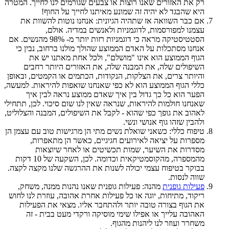
רק את האזורים שאנו רוצות או צבעים שגורמים לנו לחייך. המטרה
היא שהבגד לא יהיה זה שמונע מאיתנו לחייך על החוף!
אם כבר השוואה אז שתהיה הגיונית: אנחנו נוטות להשוות את
עצמנו למפורסמות, לדוגמניות ולאנשים במדיה. אולם,
הסטטיסטיקה מראה כי דוגמניות רזות יותר מ- 98% מהנשים. אם
אנחנו מסתכלות על האדם הממוצע שהולך מולנו ברחוב, נבין כי
הגוף הממוצע הוא אינו "מושלם", ולכל אחת מאתנו יש את
השיפולים שלה, את המבנה שלה, את האזורים היותר רחבים
והיותר צרים, את הצלקות, הנקודות, הכתמים או הקמטים, ובאופן
כללי הגוף הממוצע הוא לא כפי שאנחנו שואפות להיראות. למעשה,
הפער הוא כל כך גדול בין איך שאדם ממוצע נראה לבין איך
שאנחנו חולמות להיראות, שנראה שאין לנו שום סיכוי. לכן, תתחילי
לאהוב את גופך כפי שהוא - לקבל את השיפולים, המבנה והצלוליט,
ולהבין שזהו גוף אנושי ונשי.
טיפוח כללי: כשאני שואלת נשים מתי הן מרגישות טוב עם עצמן הן
מספרות על יציאה לאירועים חגיגיים, כאשר הן מתאפרות,
מסדרות את השיער, שמות תכשיטים או לאחר שיוצאות
מהמספרה, מהקוסמטיקאית וכדומה. לכן, השקעה של 10 דקות
בבוקר בטיפוח עצמי יכולה לשנות את ההרגשה שלנו מקצה לקצה.
שווה לנסות.
פעילות גופנית
מהנה: פעילות גופנית שאנו נהנות ממנה, משחק,
ריקוד, מתיחות, יוגה או כל פעילות אחרת אהובה, עוזרת לנו לחוש
את הגוף בצורה טובה יותר ולהתחבר אליו. מצאי את הפעילות
האהובה עלייך או אפילו שימי מוסיקה ורקדי מעט בבית - זה
משחרר ועוזר לנו ליהנות מהגוף.