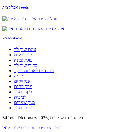
אפליקציית Foods
חיפושים נפוצים
עוגת שוקולד
מרק ירקות
עוגת גבינה
כדורי שוקולד
מתכונים לארוחת בוקר
לזניה
פנקייקים
מרק כתום
עוף בתנור
לביבות
בצק שמרים
דגים בתנור
©FoodsDictionary 2026, כל הזכויות שמורות
בניית אתרים
|
תפיקו הפקות וידאו