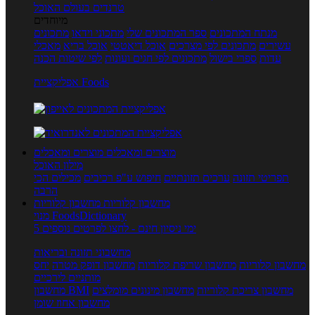
טרנדים בעולם האוכל
מיוחדים
מנתח המתכונים
ספר המתכונים שלי
מתכוני וידאו
מתכונים
עשירים
מתכונים לפי מצרכים
אוכל דיאטטי
אוכל בריא
מאכלי
עדות
ספרי בישול
מתכונים לפי חגים ועונות
לפי שיטות הכנה
אפליקציית Foods
מוצרים ומאכלים
מוצרים ומאכלים
מילון האוכל
תפריטי תזונה
ערכים תזונתיים
חיפוש ע"פ רכיבים
מכילים הכי
הרבה
מחשבון קלוריות
מחשבון קלוריות
מנוי FoodsDictionary
5 ימי ניסיון חינם - לחצו לפרטים נוספים
מחשבוני תזונה ובריאות
מחשבון קלוריות
מחשבון שריפת קלוריות
מחשבון דופק מטרה
יחס
מותניים לירכיים
מחשבון צריכת קלוריות
מחשבון מינונים מומלצים
מחשבון BMI
מחשבון אחוז שומן