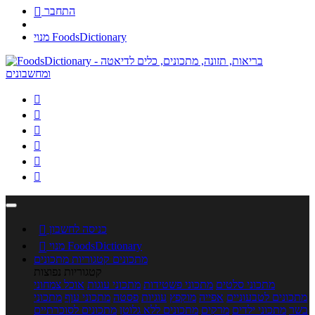
התחבר

מנוי FoodsDictionary






כניסה לחשבון

מנוי FoodsDictionary

מתכונים
קטגוריות מתכונים
קטגוריות נפוצות
מתכוני סלטים
מתכוני פשטידות
מתכוני עוגות
אוכל צמחוני
מתכונים לטבעוניים
אפייה
מוקפץ
עוגיות
פסטה
מתכוני עוף
מתכוני
בשר
מתכוני ילדים
מרקים
מתכונים ללא גלוטן
מתכונים לסוכרתיים