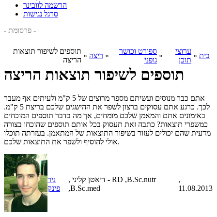
הרשמה לוובינר
סרגל נגישות
- פרסומת -
ערוצי
ספורט וכושר
תוספים לשיפור תוצאות
בית
»
»
»
ריצה
»
תוכן
גופני
הריצה
תוספים לשיפור תוצאות הריצה
אתם כבר מנוסים ועשיתם מספר מרוצים של 5 ק"מ ולעיתים אף מעבר
לכך. כרגע אתם עסוקים ברצון לשפר את ההישגים שלכם בריצת 5 ק"מ.
באימונים אתם והמאמן שלכם מומחים, אך מה בדבר תוספים המוכחים
כמשפרי תוצאות? כתבה זאת תעסוק בכל אותם תוספים שהוכחו בצורה
מדעית שהם יכולים לעזור בשיפור התוצאות של המתאמן. בעזרתה תוכלו
אולי להוסיף ולשפר את התוצאות שלכם.
,
, דיאטן קליני - RD ,B.Sc.nutr
ניר
11.08.2013
,B.Sc.med
פינק