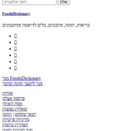
FoodsDictionary
בריאות, תזונה, מתכונים, כלים לדיאטה ומחשבונים






מנוי FoodsDictionary
מנוי ליועצי תזונה וכושר
אודות
פרסמו אצלנו
מפת האתר
שאלות נפוצות
תנאי שימוש
|
תקנון
מדיניות פרטיות
הצהרת נגישות
מנוי תוכנית תזונה