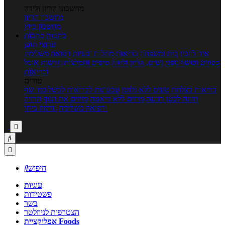
מחשבוני הריון ולידה
מחשבון הריון
מחשבון ביוץ
כתבות
כתבות
ערוצי תוכן
איך להכין
בית ומשפחה
בריאות
מחלות ובעיות
רפואה משלימה
ספורט וכושר גופני
נשים, הריון ולידה
טיפים והמלצות
חדשות אוכל
ובריאות
טורים
בריאות בצלחת
טעים ללא גלוטן
טבעונות לבריאות
לבשל כמו שף
תזונה לבטן רגועה
מרזים ללא דיאטה
מזיזים את הגוף
הרזיה
ורפואה משלימה
גורמה ביתי



חיפוש

עוגיות
פשטידות
בשר
הצטרפות לניוזלטר
אפליקציית Foods