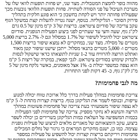
מהווה בופר לחמצת המטבולית. מצד שני, יש פחות תופעות לוואי שלו על
מערכת העיכול על פני הסודה לשתייה. פחות תופעות הלוואי נובעות מכך
שפעולתו פחותה יותר ויש לקחת בחשבון כי הוא פוגע חלקית בתהליך
פירוק הסוכר - הגליקוליזה. בנוסף, ישנה נטייה להעלות קצת במשקל הגוף
עקב צריכה של סודיום ציטראט. בריצות של 3 ק"מ מינון של 0.5 גרם
לק"ג גוף, שעה וחצי עד שעתיים לפני ביצוע הפעילות הגופנית. סודיום
ציטראט יכול להוביל לשיפור של 1.7% במסלול וגם ל- 2.7% בריצת 5,000
מטרים על מסילה. מצד שני, במחקרים לא נמצא שיפור בריצות 1,500
מטרים ו- 5,000 מטרים בתנאי מסלול. ייתכן שישנו שיפור קטן מאוד
ואתלט הרוצה להרוויח עוד 1-2 שניות לתוצאתו כדאי שישקול לנסות
ולבדוק שימוש בסודיום ציטראט. לגבי קפאין, במקרה של ריצות 5 ק"מ
הוא נצפה כמשפר יכולת ב- 1% אצל מאומנים, כאשר נלקח מינון של 5
מ"ג לק"ג גוף, כ- 45 דקות לפני התחרות.
מה לגבי פחמימות?
צריכת פחמימות במהלך פעילות בדרך כלל ארוכת טווח יכולה למנוע
עייפות, ובנוסף לשמר את הגליקוגן בגוף. בריצות קצרות מתחת ל- 5 ק"מ
לא נצפה שיפור משמעותי בעת צריכה של פחמימות פשוטות במהלך
הריצה והנושא לא נחקר מספיק. צריכה של פחמימות לפני הפעילות
בכמות המשפיעה על העלאת כמות הגליקוגן בשרירים כן יכולה לשפר
ביצוע, עקב הימצאותם של מאגרים מלאים לביצוע של פעילות גופנית
עצימה. כמו כן, ישנם מחקרים המראים כי גרגור של נוזלים המכילים
פחמימות ויריקתם בריצות קצרות יכול להשפיע על פעילות במספר
מרכזים במוח וזה יכול לעודד שיפור ביכולת. מכיוון שמחקרים בתחום זה