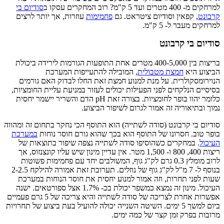
למרחקים מ- 400 מטרים ועד 5 ק"מ? רוב המחקרים עסקו ב
סודיום בי
קרבונט
, קפאין וסודיום ציטראט. גם
פחמימות
עוזרות, אך יותר לרצים
למרחקים מעבר ל- 5 ק"מ.
סודיום בי קרבונט
בריצות בין 400-5,000 מטרים אחת התופעות הגורמות לירידה ביכולת
הביצוע היא
חמצת מטבולית
, המובילה להתעייפות המערכת
הנוירומסקולרית. על מנת למנוע חמצת זאת החלו לבדוק האם גורמים
בסיסיים הנלקחים לפני הפעילות יכולים לעזור במניעת עליית החומציות,
כלומר יהוו בופר לחומציות. בצורה זאת pH הדם והשריר יישמר יחסית
נמוך ובתיאוריה זה אמור לגרום לשיפור הביצוע.
סודיום בי קרבונט (סודה לשתייה) הוא התוסף הכי נחקר בתחום זה ומהווה
בופר טוב. חסרונו של התוסף הוא בכך שהוא גורם חוסר נוחות
במערכת
העיכול
. במחקרים כשהוסיפו סודה לשתייה נצפה שיפור בתוצאות של
ריצות 400, 800 ו- 1,500 מטר. אין עדיין מינון שיש עליו קונצנזוס, אך
לרוב מומלץ 0.3 גרם לק"ג גוף, המשולבים יחד עם פחמימות פשוטות
בנוסף ל- 7 מ"ל לק"ג גוף של נוזלים. תערובת זאת אמורה להילקח 2-2.5
שעות לפני תחרות, וזה אמור למנוע יחסית את חוסר הנוחות במערכת
העיכול. מינון זה נמצא כמשפר יכולת בכ- 1.7% אצל ספורטאים. ישנה
אפשרות אחרת לצריכה של סודה לשתייה והיא צריכה של 5 גרם פעמיים
ביום למשך 5 ימים. השיטה השנייה יכולה להועיל בעת ביצוע של תחרויות
מרובות בפרק זמן קצר של כמה ימים.