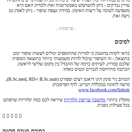
עדיין נבדקים - ניתן להשתמש באסטרטגיה זאת ולבדוק האם היא
משפיעה לטובה על ריצות האימון. במידה ונצפה שיפור - ניתן לאמץ גם
גישה זאת.
- פרסומת -
לסיכום
כדאי לקחת בחשבון כי למרות שהתוספים יכולים לעשות שיפור קטן
בתוצאה - זה השיפור שיכול להיות משמעותי ביותר בתוצאה הסופית
שלכם במרוץ, לעיתים ברמה של ההבדל בין מקום שלישי לראשון.
הכתבה מתייחסת לגברים ונשים כאחד.
הכותב ניר פינק הינו דיאטן רצים וספורט (B.Sc.nutr ו-B.Sc.med, RD),
מרצה לתזונה במכללת וינגייט. לדף הפייסבוק:
www.facebook.com/finknir
מומלץ ביותר:
מחשבון שריפת קלוריות
שיראה לכם כמה קלוריות שרפתם
בכל פעילות גופנית.





כתיבת תגובה חדשה