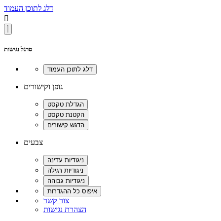
דלג לתוכן העמוד

סרגל נגישות
גופן וקישורים
צבעים
צור קשר
הצהרת נגישות