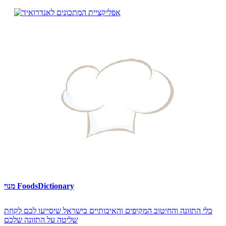
מנוי FoodsDictionary
כלי התזונה והחיטוב המקיפים והאיכותיים בישראל שיסייעו לכם לקחת
שליטה על התזונה שלכם