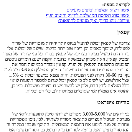
לקריאה נוספת:
אימון ריצה: המלצות וטיפים מועילים
אימון כוח: השיטה המושלמת לחיזוק וחיטוב הגוף
אירובי: מהו בדיוק ואיך מגיעים לתוצאות?
קפאין
צריכה של קפאין יכולה להועיל בגיוס יותר יחידות מוטוריות של שריר
לפעילות, שיכוך כאבים וכן ריכוז טוב יותר בריצה. שילוב של יכולות אלו
ביחד הוכח כיעיל בעיקר בצריכה של קפאין בכדור על פני שתייה של מוצר
המכיל קפאין, וזאת מכיוון שבמשקה כדוגמת הקפה ישנם חומרים נוספים
הפוגעים בהשפעת הקפאין על הגוף. קפאין מבודד בכמוסות חסר את
הרכיבים המורידים את איכות פעילותו. המינון המומלץ הוא 3-6 מ"ג לק"ג
גוף, בין 30-60 דקות לפני הפעילות, והוא נמצא כמשפר יכולת ב- 1.5%
אצל אתלטים. יש לשים לב כי קפאין יכול לגרום למספר תופעות לוואי
כולל העלאת לחץ הדם, ולכן יש להשתמש בו בצורה מושכלת. כמו כן,
התוסף אינו מומלץ למי שסובלים ממחלות לב, כלי דם וכליות.
סודיום ציטראט
במרחקים של 3,000-5,000 מטרים יש יותר סיכון לתופעות לוואי של
מערכת העיכול הנוצרים כתוצאה מסודה לשתייה. לכן, ניסו אפשרויות
אחרות על מנת למנוע את החמצת המטבולית. התוסף שנבחן במקרה זה
הוא סודיום ציטראט. בדומה לסודיום בי קרבונט, גם הסודיום ציטראט