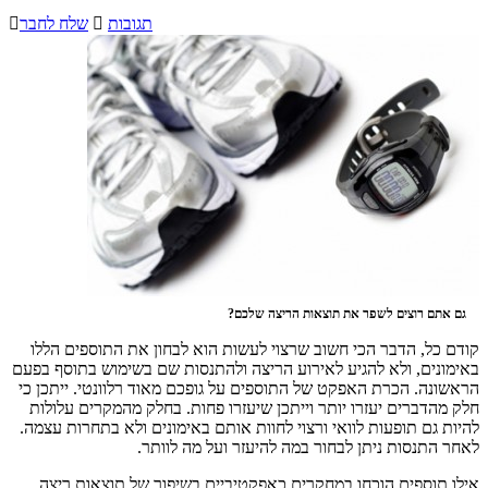
תגובות

שלח לחבר

גם אתם רוצים לשפר את תוצאות הריצה שלכם?
קודם כל, הדבר הכי חשוב שרצוי לעשות הוא לבחון את התוספים הללו
באימונים, ולא להגיע לאירוע הריצה ולהתנסות שם בשימוש בתוסף בפעם
הראשונה. הכרת האפקט של התוספים על גופכם מאוד רלוונטי. ייתכן כי
חלק מהדברים יעזרו יותר וייתכן שיעזרו פחות. בחלק מהמקרים עלולות
להיות גם תופעות לוואי ורצוי לחוות אותם באימונים ולא בתחרות עצמה.
לאחר התנסות ניתן לבחור במה להיעזר ועל מה לוותר.
אילו תוספים הוכחו במחקרים כאפקטיביים בשיפור של תוצאות ריצה