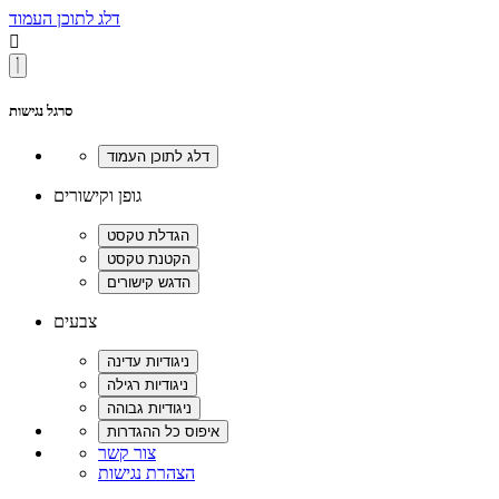
דלג לתוכן העמוד

סרגל נגישות
גופן וקישורים
צבעים
צור קשר
הצהרת נגישות