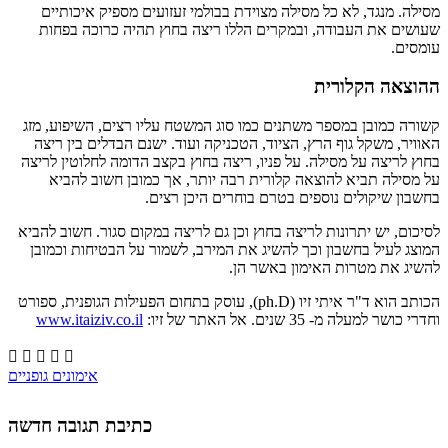
מסילה. מנגד, לא כל מסילה מצוידת בבולמי זעזועים מספיק איכותיים
שעושים את העבודה, ובמקרים הללו ריצה בחוץ תהיה כרוכה בפחות
עומסים.
ההוצאה הקלורית
קשורה כמובן במספר משתנים כמו סוג המשטח עליו רצים, השיפוע, מזג
האוויר, משקל גוף הרץ, הציוד, הטכניקה ועוד. ישנם הבדלים בין ריצה
בחוץ לריצה על מסילה. על פניו, ריצה בחוץ בקצב הדומה לחלוטין לריצה
על מסילה תביא להוצאה קלורית רבה יותר, אך כמובן חשוב להביא
בחשבון שיקולים נוספים בטרם בוחרים היכן רצים.
לסיכום, יש יתרונות לריצה בחוץ וכן גם לריצה במקום סגור. חשוב להביא
המוצג לעיל בחשבון וכך להשיג את המירב, לשמור על הבטיחות וכמובן
להשיג את מטרות האימון באשר הן.
הכותב הוא ד"ר איתי זיו (ph.D), עוסק בתחום הפעילות הגופנית, ספורט
וחדרי כושר למעלה מ- 35 שנים. אל האתר של זיו:
www.itaiziv.co.il





אימונים גופניים
כתיבת תגובה חדשה