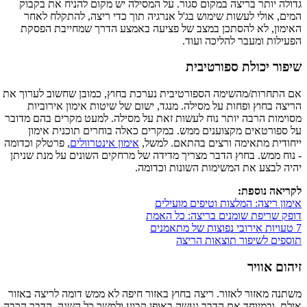
גדולה יותר בריצה במקום סגור. על המסילה יש מקום להניח את בקבוק
המים, אולי לעשות שימוש בג'ל אנרגיה תוך כדי ריצה, להתקלח לאחר
האימון, לא להסתכן במצב של פציעה באמצע הדרך שמחייבת הפסקת
הפעילות ומעבר להליכה ועוד.
שיפור יכולת ספורטיבית
אם התחרות/מהשימה הספורטיבית נערכת בחוץ, כמובן שחשוב לערוך את
הריצה בחוץ ופחות על מסילה. מנגד, ישום של שיטות אימון אירוביות
מסוימות הרבה יותר נוח לעשות זאת על מסילה. למעט מקרים בהם מדובר
על ספורטאים מקצוענים ממש. במקרים כאלה בוחרים תוכנית אימון
ייחודית מתאימה ורצים בהתאם. למשל,
אימון אינטרוולים
, פרטלק וכדומה
- נוח ממש. בחוץ הדבר מצריך מדידה של מרחקים השונים על מנת שניתן
יהיה לבצע את המשימות השונות וכדומה.
לקריאה נוספת:
אימון ריצה: המלצות וטיפים מועילים
דופק שריפת שומנים בריצה: כל האמת
7 טעויות אירובי נפוצות של מתאמנים
תוספים לשיפור תוצאות הריצה
זיהום אוויר
משתנה מאזור לאזור. ריצה בחוץ באזור חיפה לא ממש דומה לריצה באזור
אילת, ובמיוחד אם הדבר נעשה באופן קבוע ולמשך כל השנה. הדבר הרבה