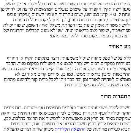
צריכים להקפיד על העקרונות השונים של הריצה בכל מקום אימון. למשל,
סגנון ריצה תקין, הקפדה על שימוש בנעליים המתאימות לריצה וכן להחליפן
אחת ל- 700 ק"מ בממוצע, ישום עקרונות האימון השונים (עיקרון עומס
יסף-פיצוי יסף, גיוון, הדרגתיות ועוד), וכך ניתן למקסם יכולות גופניות
ולהשיג מטרות אימון שונות כמו הפחתת משקל ואחוז השומן, שיפור יכולת
ספורטיבית, שיפור מצב בריאותי ועוד. ישנן לא מעט הבדלים ויתרונות של
ריצה בחוץ לעומת מקום סגור ולהלן כמה מהם:
מזג האוויר
ללא צל של ספק מהווה שיקול משמעותי. ריצה בתקופת הקיץ או החורף
בעייתית במקרים רבים ויש צורך לבצע את הפעילות במקום סגור. הדבר
אקוטי במיוחד כשהריצה ארוכה. במזג אוויר קייצי חם מאוד ישנה סכנת של
התייבשות וסיכון בריאותי ממשי. כמו כן, אזורים קרים מאוד גם לא
מומלצים לשהייה לאורך זמן ובד בבד ניתן לקבל כווית קור ולהיפגע מהרוח
הקרה שהינה בחלק מהמקרים חזיתית.
התנגדות הרוח
עשויה להיות משמעותית מאוד באזורים מסוימים ואף מסוכנת. רוח צידית
חזקה יכולה להעיף את הרץ בשוליים לכיוון הכביש או רוח חזיתית כה חזקה
שמקשה מאוד על הרץ ולא מאפשרת לו להמשיך את הריצה כהלכה. לכן,
בטרם יוצאים לרוץ בחוץ חשוב להביא זאת בחשבון. אגב, רוח חזיתית
תביא לעלייה מהותית של
ההוצאה הקלורית
מכיוון שהיא תגרום להעלאת