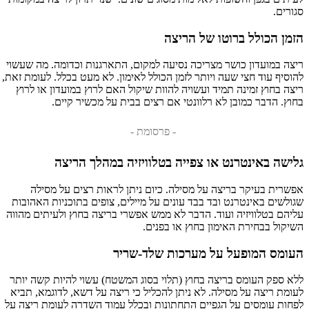
סגורים.
הזמן הכולל ברוטו של הריצה
ריצה במועדון כושר מצריכה נסיעה למקום, התארגנות וכדומה. מה שעשוי
להוסיף עוד חצי שעה ויותר לזמן הכולל לאימון. לא מעט בכלל. לעומת זאת,
ריצה בחוץ זמינה תמיד ועשויה להוות שיקול האם לרוץ במועדון או לרוץ
בחוץ. הדבר כמובן לא רלוונטי אם רצים בבית על מכשיר קיים.
- פרסומת -
גלישה באינטרנט או צפייה בטלוויזיה במהלך הריצה
אפשרית בעיקר בריצה על מסילה. כיום ניתן לראות רצים על מסילה
שגולשים באינטרנט ובד בבד עונים על מיילים, צופים בתוכניות האהובות
עליהם בטלוויזיה ועוד. הדבר לא ממש אפשרי בריצה בחוץ ולעיתים מהווה
השיקול בבחירת האימון בחוץ או בפנים.
העומס המופעל על מערכות שלד-שריר
ללא ספק העומס בריצה בחוץ (תלוי בסוג המשטח) עשוי להיות קשה יותר
לעומת ריצה על מסילה. לא ניתן להכליל כי ריצה על דשא, לדוגמא, תביא
לפחות עומסים על הגפיים התחתונות ובכלל עמוד השדרה לעומת ריצה על