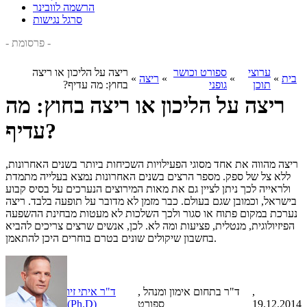
הרשמה לוובינר
סרגל נגישות
- פרסומת -
ערוצי
ספורט וכושר
ריצה על הליכון או ריצה
בית
»
»
»
ריצה
»
תוכן
גופני
בחוץ: מה עדיף?
ריצה על הליכון או ריצה בחוץ: מה
עדיף?
ריצה מהווה את אחד מסוגי הפעילויות השכיחות ביותר בשנים האחרונות,
ללא צל של ספק. מספר הרצים בשנים האחרונות נמצא בעלייה מתמדת
ולראייה לכך ניתן לציין גם את מאות המירוצים הנערכים על בסיס קבוע
בישראל, וכמובן שגם בעולם. כבר מזמן לא מדובר על תופעה בלבד. ריצה
נערכת במקום פתוח או סגור ולכך השלכות לא מעטות מבחינת ההשפעה
הפיזיולוגית, מנטלית, פציעות ומה לא. לכן, אנשים שרצים צריכים להביא
בחשבון שיקולים שונים בטרם בוחרים היכן להתאמן.
,
, ד"ר בתחום אימון ומנהל
ד"ר איתי זיו
19.12.2014
ספורט
(Ph.D)