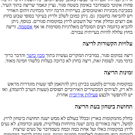
פחות אקוטי כשמדובר באימון בשטח סגור. נציין ונאמר שריצה בתוך העיר,
בסביבת מכוניות ואוטובוסים, בעייתית הרבה יותר מבחינת זיהום האוויר
ויש להביאה בחשבון גם. ניתן כמובן לשלב ולרוץ בעיקר בסופי שבוע בחוץ
אם רוצים ובחלק אחר של השבוע לרוץ במקומות סגורים. בנוסף, ניתן
להביא כדוגמה רצים הסובלים מאלרגיות מסוימות או אף
אסטמה
, וריצה
בחוץ עלולה להיות בעייתית עבורם.
עלויות הקשורות לריצה
ריצה במקום סגור, במרבית המקרים נעשית בתוך
מכון כושר
והדבר כרוך
בדמי מנוי. לעומת זאת, ריצה בחוץ לא כרוכה בעלות כלשהי וזמינה מאוד.
זמינות הריצה
במקומות סגורים (למעט בבית) ניתן להתאמן לפי שעות מוגדרות מראש
ולא רק, לעיתים המכשירים האירוביים תפוסים (שעות הערב לדוגמה), ואז
יש להתפשר ולבצע
פעילות אירובית
אחרת.
תחושת ביטחון בעת הריצה
בחלק מהמקומות בארץ ובכלל בעולם לא ממש ישנה תחושת ביטחון לרוץ.
למשל, ריצה באזורים בהם ישנה מתיחות (פוליטית, פשע וכדומה). לא נעים
לרוץ במקומות כאלו ועל אחת כמה וכמה כשמדובר על נשים שרצות
לעיתים בגפן וחשופות לאלימות מסוגים שונים. ישנו יתרון לריצה במקומות