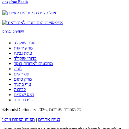
אפליקציית Foods
חיפושים נפוצים
עוגת שוקולד
מרק ירקות
עוגת גבינה
כדורי שוקולד
מתכונים לארוחת בוקר
לזניה
פנקייקים
מרק כתום
עוף בתנור
לביבות
בצק שמרים
דגים בתנור
©FoodsDictionary 2026, כל הזכויות שמורות
בניית אתרים
|
תפיקו הפקות וידאו