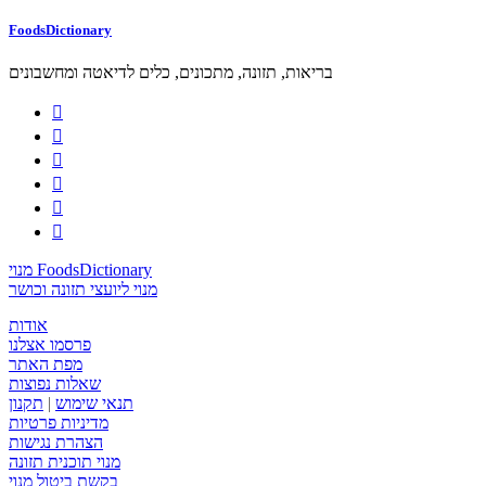
FoodsDictionary
בריאות, תזונה, מתכונים, כלים לדיאטה ומחשבונים






מנוי FoodsDictionary
מנוי ליועצי תזונה וכושר
אודות
פרסמו אצלנו
מפת האתר
שאלות נפוצות
תנאי שימוש
|
תקנון
מדיניות פרטיות
הצהרת נגישות
מנוי תוכנית תזונה
בקשת ביטול מנוי