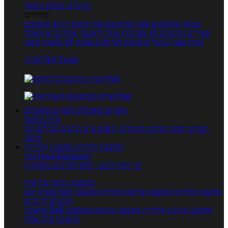
טרנדים בעולם האוכל
מיוחדים
מנתח המתכונים
ספר המתכונים שלי
מתכוני וידאו
מתכונים
עשירים
מתכונים לפי מצרכים
אוכל דיאטטי
אוכל בריא
מאכלי
עדות
ספרי בישול
מתכונים לפי חגים ועונות
לפי שיטות הכנה
אפליקציית Foods
מוצרים ומאכלים
מוצרים ומאכלים
מילון האוכל
תפריטי תזונה
ערכים תזונתיים
חיפוש ע"פ רכיבים
מכילים הכי
הרבה
מחשבון קלוריות
מחשבון קלוריות
מנוי FoodsDictionary
5 ימי ניסיון חינם - לחצו לפרטים נוספים
מחשבוני תזונה ובריאות
מחשבון קלוריות
מחשבון שריפת קלוריות
מחשבון דופק מטרה
יחס
מותניים לירכיים
מחשבון צריכת קלוריות
מחשבון מינונים מומלצים
מחשבון BMI
מחשבון אחוז שומן