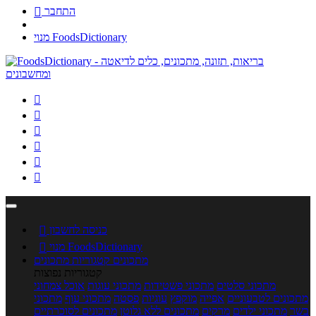
התחבר

מנוי FoodsDictionary






כניסה לחשבון

מנוי FoodsDictionary

מתכונים
קטגוריות מתכונים
קטגוריות נפוצות
מתכוני סלטים
מתכוני פשטידות
מתכוני עוגות
אוכל צמחוני
מתכונים לטבעוניים
אפייה
מוקפץ
עוגיות
פסטה
מתכוני עוף
מתכוני
בשר
מתכוני ילדים
מרקים
מתכונים ללא גלוטן
מתכונים לסוכרתיים