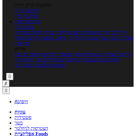
מחשבוני הריון ולידה
מחשבון הריון
מחשבון ביוץ
כתבות
כתבות
ערוצי תוכן
איך להכין
בית ומשפחה
בריאות
מחלות ובעיות
רפואה משלימה
ספורט וכושר גופני
נשים, הריון ולידה
טיפים והמלצות
חדשות אוכל
ובריאות
טורים
בריאות בצלחת
טעים ללא גלוטן
טבעונות לבריאות
לבשל כמו שף
תזונה לבטן רגועה
מרזים ללא דיאטה
מזיזים את הגוף
הרזיה
ורפואה משלימה
גורמה ביתי



חיפוש

עוגיות
פשטידות
בשר
הצטרפות לניוזלטר
אפליקציית Foods