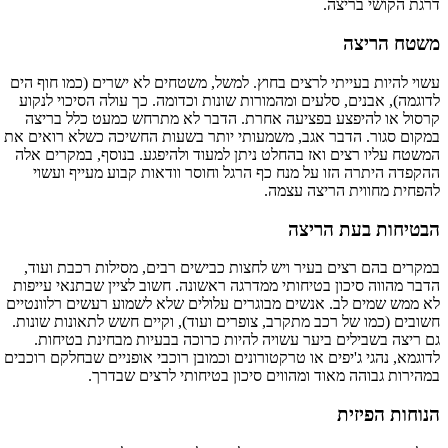
דרגת הקושי בריצה.
משטח הריצה
עשוי להיות בעייתי לרצים בחוץ. למשל, משטחים לא ישרים (כמו חוף הים
לדוגמה), אבנים, סלעים ומהמורות שונות וכדומה. כך עולה הסיכוי לנקוע
קרסול או להיפצע בפציעה אחרת. הדבר לא מתרחש כמעט כלל בריצה
במקום סגור. הדבר אגב, משמעותי יותר בשעות החשיכה כשלא רואים את
המשטח עליו רצים ואז בהחלט ניתן למעוד ולהיפגע. בנוסף, במקרים אלה
ההקפדה היתרה הזו על מנח כף הרגל וחוסר וודאות קבוע מעייף ועשוי
להפחית מחווית הריצה עצמה.
הבטיחות בעת הריצה
במקרים בהם רצים בעיר ויש לחצות כבישים רבים, מסילות רכבת ועוד,
הדבר מהווה סיכון בטיחותי ממדרגה ראשונה. חשוב לציין שבתנאי עייפות
לא ממש שמים לב. אנשים מבוגרים עלולים שלא לשמוע רעשים רלוונטיים
חשובים (כמו של רכב מתקרב, צופרים ועוד), וקיים חשש לתאונות שונות.
גם ריצה בשבילים ביער עשויה להיות כרוכה בבעיות מבחינת בטיחות.
לדוגמא, נהגי ג'יפים או טרקטורונים וכמובן רוכבי אופניים שבחלקם רוכבים
במהירות גבוהה מאוד ומהווים סיכון בטיחותי לרצים שבדרך.
הנוחות הפיזית