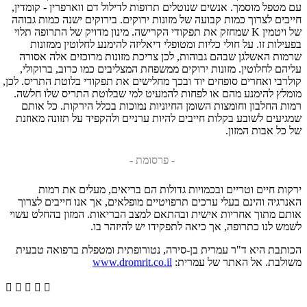
עם מטפל מוסמך. אנשים שנוטלים תרופות לדילול דם ווארפרין - קומדין,
חייבים לצרוך כמות קבועה של מזונות ירוקים. בירוקים ישנה כמות גבוהה
של ויטמין K שמחזק את תפקודי הקרישה. מינון מדויק של התרופה תלוי
בפעילות זו. על חולי כליות ומטופלי דיאליזה להימנע לחלוטין ממזונות
שרמות האשלגן שבהם גבוהות, לכן צריכת מזונות מרוכזים אלה אסורה
עליהם לחלוטין. מזונות ירוקים ממשפחת המצליבים כמו כרוב, ברוקולי,
קולרבי ואחרים סופחים יוד ובכך מחלישים את תפקודי בלוטת התריס. לכן,
מומלץ להימנע מהם או לפחות להמעיט למי שבלוטת התריס שלו חלשה.
רמות החלבון וחומצות השומן החיוניות נמוכות בכלל הירקות. כל אותם
שמגיעים לשובע בקלות חייבים להיות ערניים ולהקפיד על תזונה מאוזנת
של כל אבות המזון.
- פרסומת -
ירקות חיים וטריים ובכמויות גדולות הם בריאים, מעלים את רמות
האנרגיה והינם בעלי ערכים תרפויטיים מופלאים, אך אנו חייבים לצרוך
אותם מתוך אחריות אישית ובהתאם למצב הבריאות.
המזון בהחלט עשוי
לשמש לנו כתרופה, אך כיאה לתפקידו יש להיזהר בו.
הכותבת היא ד"ר עמרית בן-סירה, נטורופתית ומטפלת ברפואה טבעית
משולבת. אל האתר של עמרית:
www.dromrit.co.il




