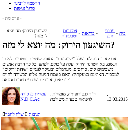
הרשמה לוובינר
סרגל נגישות
- פרסומת -
ערוצי
צמחונות
השיגעון הירוק: מה יוצא
בית
»
»
בריאות
»
»
תוכן
וטבעונות
לי מזה?
השיגעון הירוק: מה יוצא לי מזה?
אם לא די היה לנו בשלל "שיגעונות" התזונה שצצים כפטריות לאחר
הגשם, בא הטרנד הירוק ועלה על כולם. לפתע, כל כך הרבה אנשים
משכימים קום, סוחטים, מערבלים ובעיקר לוגמים "שדות ירוקים"
למכביר. האומנם כצעקתה? האם באמת הגיעה אלינו הבשורה לחיים
בריאים, ארוכים ושופעי חיוניות והנאה?
,
, ד"ר לנטורופתיה, מומחית
עמרית בן סירה
13.03.2015
לרפואה טבעית משולבת
N.D.C.Ac
תגובות

שלח לחבר
