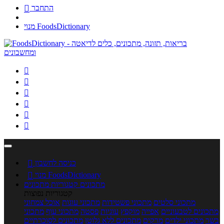
התחבר

מנוי FoodsDictionary






כניסה לחשבון

מנוי FoodsDictionary

מתכונים
קטגוריות מתכונים
קטגוריות נפוצות
מתכוני סלטים
מתכוני פשטידות
מתכוני עוגות
אוכל צמחוני
מתכונים לטבעוניים
אפייה
מוקפץ
עוגיות
פסטה
מתכוני עוף
מתכוני
בשר
מתכוני ילדים
מרקים
מתכונים ללא גלוטן
מתכונים לסוכרתיים