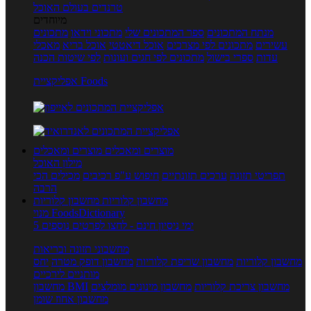
טרנדים בעולם האוכל
מיוחדים
מנתח המתכונים
ספר המתכונים שלי
מתכוני וידאו
מתכונים
עשירים
מתכונים לפי מצרכים
אוכל דיאטטי
אוכל בריא
מאכלי
עדות
ספרי בישול
מתכונים לפי חגים ועונות
לפי שיטות הכנה
אפליקציית Foods
מוצרים ומאכלים
מוצרים ומאכלים
מילון האוכל
תפריטי תזונה
ערכים תזונתיים
חיפוש ע"פ רכיבים
מכילים הכי
הרבה
מחשבון קלוריות
מחשבון קלוריות
מנוי FoodsDictionary
5 ימי ניסיון חינם - לחצו לפרטים נוספים
מחשבוני תזונה ובריאות
מחשבון קלוריות
מחשבון שריפת קלוריות
מחשבון דופק מטרה
יחס
מותניים לירכיים
מחשבון צריכת קלוריות
מחשבון מינונים מומלצים
מחשבון BMI
מחשבון אחוז שומן