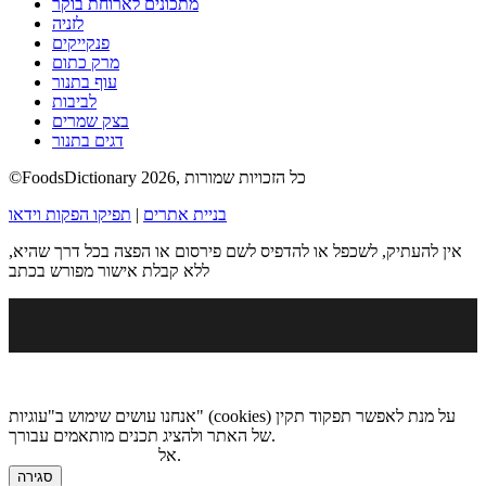
מתכונים לארוחת בוקר
לזניה
פנקייקים
מרק כתום
עוף בתנור
לביבות
בצק שמרים
דגים בתנור
©FoodsDictionary 2026, כל הזכויות שמורות
בניית אתרים
|
תפיקו הפקות וידאו
אין להעתיק, לשכפל או להדפיס לשם פירסום או הפצה בכל דרך שהיא,
ללא קבלת אישור מפורש בכתב
אנחנו עושים שימוש ב"עוגיות" (cookies) על מנת לאפשר תפקוד תקין
של האתר ולהציג תכנים מותאמים עבורך.
.
אל
מדיניות הגנת הפרטיות
סגירה