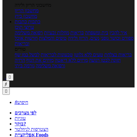
מחשבוני הריון ולידה
מחשבון הריון
מחשבון ביוץ
כתבות
כתבות
ערוצי תוכן
איך להכין
בית ומשפחה
בריאות
מחלות ובעיות
רפואה משלימה
ספורט וכושר גופני
נשים, הריון ולידה
טיפים והמלצות
חדשות אוכל
ובריאות
טורים
בריאות בצלחת
טעים ללא גלוטן
טבעונות לבריאות
לבשל כמו שף
תזונה לבטן רגועה
מרזים ללא דיאטה
מזיזים את הגוף
הרזיה
ורפואה משלימה
גורמה ביתי



חיפוש

לפי מצרכים
עוגיות
בוקר?
הצטרפות לניוזלטר
אפליקציית Foods