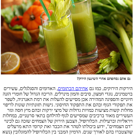
גם אתם נסחפתם אחרי השיגעון הירוק?
הירקות הירוקים, כמו גם
אחיהם הכתומים
, האדומים והסגלגלים, עשירים
בויטמינים, נוגדי חמצון, סיבים והמון מינרלים. הריכוז הגדול של חומרי הזנה
חיוניים והספיגה המהירה אכן מסייעים להעלות את רמת האנרגיה, לשפר
את תפקודי הגוף ובהם את התפקוד החיסוני. גישות תזונתיות שונות לריפוי
מחלות קשות מציעות כמויות גדולות של מיצי ירקות ובהם מיץ חסה וגזר
העשירים מאוד ברכיבים שמסייעים לגוף להילחם בתאי סרטניים, במחלות
ויראליות וברעילות. הכלורופיל, הצבען הירוק של הצמחים שזכה גם לכינוי
"דם הצמחים", ידוע ביכולתו לטהר את הכבד ואת קרומי התא מרעלים
שהצטברו בהם לאורך שנים. הדמיון המבני בין הכלורופיל להמוגלובין (נשא