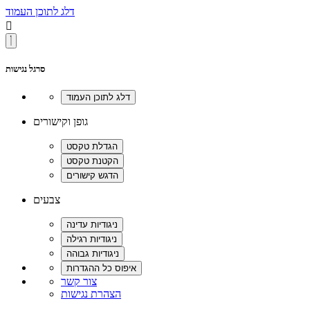
דלג לתוכן העמוד

סרגל נגישות
גופן וקישורים
צבעים
צור קשר
הצהרת נגישות