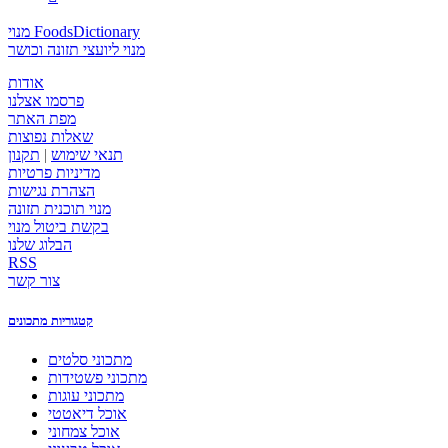
מנוי FoodsDictionary
מנוי ליועצי תזונה וכושר
אודות
פרסמו אצלנו
מפת האתר
שאלות נפוצות
תנאי שימוש
|
תקנון
מדיניות פרטיות
הצהרת נגישות
מנוי תוכנית תזונה
בקשת ביטול מנוי
הבלוג שלנו
RSS
צור קשר
קטגוריות מתכונים
מתכוני סלטים
מתכוני פשטידות
מתכוני עוגות
אוכל דיאטטי
אוכל צמחוני