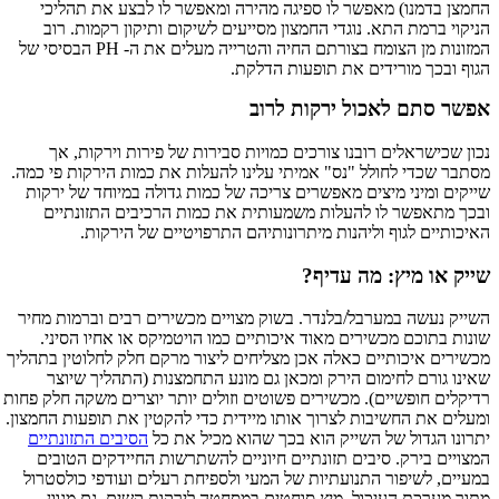
החמצן בדמנו) מאפשר לו ספיגה מהירה ומאפשר לו לבצע את תהליכי
הניקוי ברמת התא. נוגדי החמצון מסייעים לשיקום ותיקון רקמות. רוב
המזונות מן הצומח בצורתם החיה והטרייה מעלים את ה- PH הבסיסי של
הגוף ובכך מורידים את תופעות הדלקת.
אפשר סתם לאכול ירקות לרוב
נכון שכישראלים רובנו צורכים כמויות סבירות של פירות וירקות, אך
מסתבר שכדי לחולל "נס" אמיתי עלינו להעלות את כמות הירקות פי כמה.
שייקים ומיני מיצים מאפשרים צריכה של כמות גדולה במיוחד של ירקות
ובכך מתאפשר לו להעלות משמעותית את כמות הרכיבים התזונתיים
האיכותיים לגוף וליהנות מיתרונותיהם התרפויטיים של הירקות.
שייק או מיץ: מה עדיף?
השייק נעשה במערבל/בלנדר. בשוק מצויים מכשירים רבים וברמות מחיר
שונות בתוכם מכשירים מאוד איכותיים כמו הויטמיקס או אחיו הסיני.
מכשירים איכותיים כאלה אכן מצליחים ליצור מרקם חלק לחלוטין בתהליך
שאינו גורם לחימום הירק ומכאן גם מונע התחמצנות (התהליך שיוצר
רדיקלים חופשיים). מכשירים פשוטים וזולים יותר יוצרים משקה חלק פחות
ומעלים את החשיבות לצרוך אותו מיידית כדי להקטין את תופעות החמצון.
יתרונו הגדול של השייק הוא בכך שהוא מכיל את כל
הסיבים התזונתיים
המצויים בירק. סיבים תזונתיים חיוניים להשתרשות החיידקים הטובים
במעיים, לשיפור התנועתיות של המעי ולספיחת רעלים ועודפי כולסטרול
מתוך מערכת העיכול. מיץ סוחטים במסחטה לירקות קשים. גם מגוון