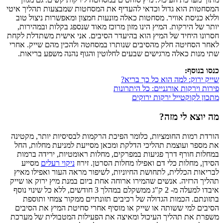
המסחטות הוא גדול וכדאי להעדיף את המסחטות שמבצעות תהליך איטי
וללא כניסת אוויר. מסחטות כאלה מונעות חמצון ומאפשרות ניצול טוב
יותר של הירקות. המיץ הינו מזון מרוכז מאוד שנספג בקלות ובמהירות,
חסרונו היחיד של המיץ הוא בהיעדר הסיבים. אני אישית משתדלת לקחת
לאחר הסחיטה חלק מהסיבים שנותרו במסחטה ולהכין מהם שייק. אחרי
שתי מנות כאלה מרגישים שבעים לחלוטין והגוף נהנה משפע בריאות.
כנסו בנוסף:
שייק ירוק: למה הוא כל כך בריא?
פירות וירקות אורגניים: כל היתרונות
מתכון לקוקטייל ירקות ירוקים
מה יוצא לי מזה?
הורדת רמות החומציות, כלומר הפיכת הרקמות לבסיסיות יותר, מקטינה
את מספר ועוצמת תהליכי הדלקת ומכאן מסייעת למניעת מחלות, החל
במחלות חורף דרך פגיעות במפרקים, מחלות ראומטיות, ירידה ברמות
הסידן, מחלות כלי דם ואפילו מחלות הסרטן. זירוז
ניקוי רעלים
מסייע
לבריאות הכללית, לתחושת החיוניות, לשיפור מראה העור ואפילו מאיץ
תהליך הרזיה. אנשים שהמירו ארוחה אחת ביום במנת מיץ ירוק או שייק
איבדו למעלה מ- 2 ק"ג ממשקלם במהלך 3 חודשים, ללא כל שינוי נוסף
בתזונתם. הכמות הגדולה של רכיבים תזונתיים ממקור צמחי ותוספת
הסיבים למי ששותה או שייק או מוסיף אחרי סחיטת המיץ את הסיבים
משפרת את תהליך העיכול ומאיצה את הפעילות המטבולית של מערכת