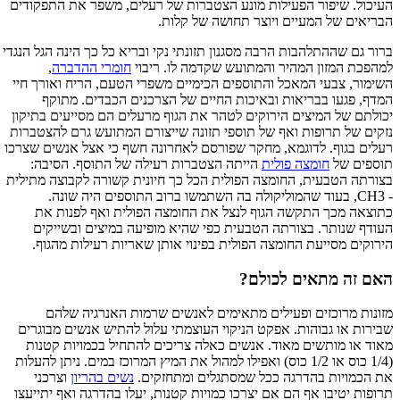
העיכול. שיפור הפעילות מונע הצטברות של רעלים, משפר את התפקודים
הבריאים של המעיים ויוצר תחושה של קלות.
ברור גם שההתלהבות הרבה מסגנון תזונתי נקי ובריא כל כך הינה הגל הנגדי
למהפכת המזון המהיר והמתועש שקדמה לו. ריבוי
חומרי ההדברה
,
השימור, צבעי המאכל והתוספים הכימיים משפרי הטעם, הריח ואורך חיי
המדף, פגעו בבריאות ובאיכות החיים של הצרכנים הכבדים. מתוקף
יכולתם של המיצים הירוקים לטהר את הגוף מרעלים הם מסייעים בתיקון
נזקים של תרופות ואף של תוספי תזונה שייצורם המתועש גרם להצטברות
רעלים בגוף. לדוגמא, מחקר שפורסם לאחרונה חשף כי אצל אנשים שצרכו
תוספים של
חומצה פולית
הייתה הצטברות רעילה של התוסף. הסיבה:
בצורתה הטבעית, החומצה הפולית הכל כך חיונית קשורה לקבוצה מתילית
- CH3, בעוד שהמוליקולה בה השתמשו ברוב התוספים היה שונה.
כתוצאה מכך התקשה הגוף לנצל את החומצה הפולית ואף לפנות את
העודף שנותר. בצורתה הטבעית כפי שהיא מופיעה במיצים ובשייקים
הירוקים מסייעת החומצה הפולית בפינוי אותן שאריות רעילות מהגוף.
האם זה מתאים לכולם?
מזונות מרוכזים ופעילים מתאימים לאנשים שרמות האנרגיה שלהם
שבירות או גבוהות. אפקט הניקוי העוצמתי עלול להתיש אנשים מבוגרים
מאוד או מותשים מאוד. אנשים כאלה צריכים להתחיל בכמויות קטנות
(1/4 כוס או 1/2 כוס) ואפילו למהול את המיץ המרוכז במים. ניתן להעלות
את הכמויות בהדרגה ככל שמסתגלים ומתחזקים.
נשים בהריון
וצרכני
תרופות יטיבו אף הם אם יצרכו כמויות קטנות, יעלו בהדרגה ואף יתייעצו