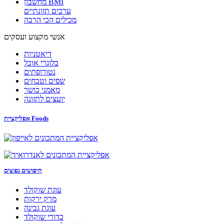
מחשבון BMI
ערכים תזונתיים
מכילים הכי הרבה
אנשי מקצוע ועסקים
דיאטניות
בלוגרי אוכל
נטורופתים
שפים וטבחים
מאמני כושר
יועצים לתזונה
אפליקציית Foods
חיפושים נפוצים
עוגת שוקולד
מרק ירקות
עוגת גבינה
כדורי שוקולד