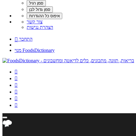
צור קשר
הצהרת נגישות
התחבר

מנוי FoodsDictionary





