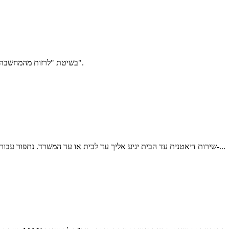
אימון אישי להרזיה ולשינוי הרגלי האכילה ואורח החיים (Coaching) בשיטת "לרזות מהמחשבה".
שירות דיאטנית עד הבית יגיע אליך עד לבית או עד המשרד. נתפור עבורך חבילת טיפול תזונתי לפי מידותיך ולפי רצונותיך וכמובן לפי תקציבך-...