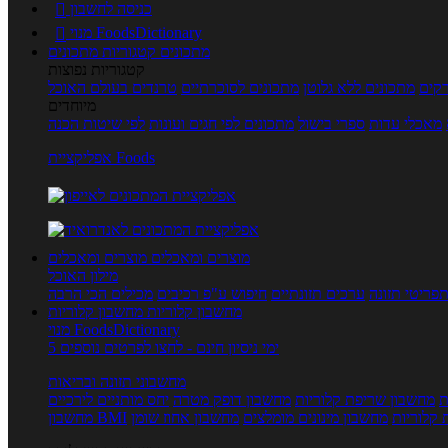
כניסה לחשבון

מנוי FoodsDictionary

מתכונים
קטגוריות מתכונים
קטגוריות נפוצות
קים
מתכונים ללא גלוטן
מתכונים לסוכרתיים
טרנדים בעולם האוכל
מיוחדים
מאכלי עדות
ספרי בישול
מתכונים לפי חגים ועונות
לפי שיטות הכנה
אפליקציית Foods
מוצרים ומאכלים
מוצרים ומאכלים
מילון האוכל
פריטי תזונה
ערכים תזונתיים
חיפוש ע"פ רכיבים
מכילים הכי הרבה
מחשבון קלוריות
מחשבון קלוריות
מנוי FoodsDictionary
5 ימי ניסיון חינם - לחצו לפרטים נוספים
מחשבוני תזונה ובריאות
ת
מחשבון שריפת קלוריות
מחשבון דופק מטרה
יחס מותניים לירכיים
 קלוריות
מחשבון מינונים מומלצים
מחשבון אחוז שומן
מחשבון BMI