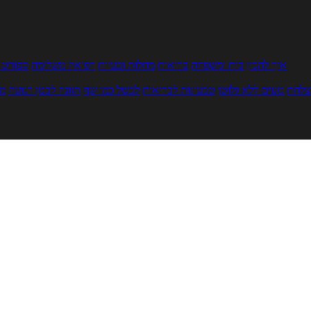
איך להכין
בית ומשפחה
בריאות
מחלות ובעיות
רפואה משלימה
ספורט ו
צלחת
טעים ללא גלוטן
טבעונות לבריאות
לבשל כמו שף
תזונה לבטן רגועה
מר