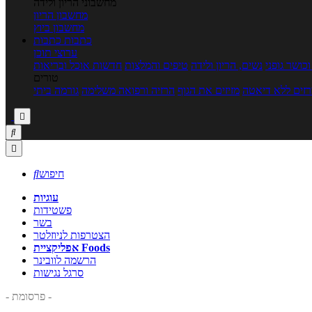
מחשבוני הריון ולידה
מחשבון הריון
מחשבון ביוץ
כתבות
כתבות
ערוצי תוכן
כושר גופני
נשים, הריון ולידה
טיפים והמלצות
חדשות אוכל ובריאות
טורים
זים ללא דיאטה
מזיזים את הגוף
הרזיה ורפואה משלימה
גורמה ביתי



חיפוש

עוגיות
פשטידות
בשר
הצטרפות לניוזלטר
אפליקציית Foods
הרשמה לוובינר
סרגל נגישות
- פרסומת -