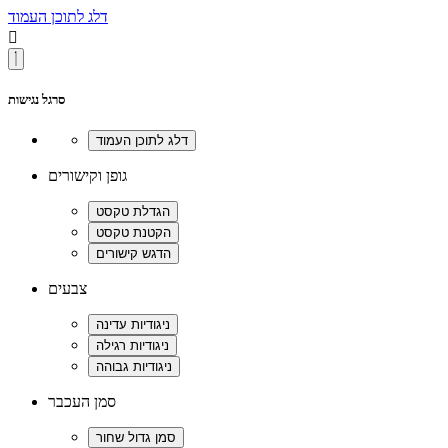
דלג לתוכן העמוד

סרגל נגישות
גופן וקישורים
צבעים
סמן העכבר