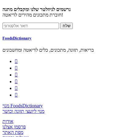
נרשמים לניוזלטר שלנו ומקבלים מתנה
חוברת מתכונים מהירים לדיאטה!
FoodsDictionary
בריאות, תזונה, מתכונים, כלים לדיאטה ומחשבונים






מנוי FoodsDictionary
מנוי ליועצי תזונה וכושר
אודות
פרסמו אצלנו
מפת האתר