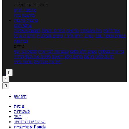
מחשבוני הריון ולידה
מחשבון הריון
מחשבון ביוץ
כתבות
כתבות
ערוצי תוכן
איך להכין
בית ומשפחה
בריאות
מחלות ובעיות
רפואה משלימה
ספורט וכושר גופני
נשים, הריון ולידה
טיפים והמלצות
חדשות אוכל
ובריאות
טורים
בריאות בצלחת
טעים ללא גלוטן
טבעונות לבריאות
לבשל כמו שף
תזונה לבטן רגועה
מרזים ללא דיאטה
מזיזים את הגוף
הרזיה
ורפואה משלימה
גורמה ביתי



חיפוש

עוגיות
פשטידות
בשר
הצטרפות לניוזלטר
אפליקציית Foods