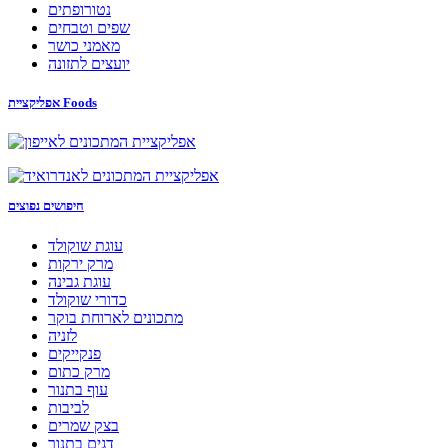
נטורופתים
שפים וטבחים
מאמני כושר
יועצים לתזונה
אפליקציית Foods
חיפושים נפוצים
עוגת שוקולד
מרק ירקות
עוגת גבינה
כדורי שוקולד
מתכונים לארוחת בוקר
לזניה
פנקייקים
מרק כתום
עוף בתנור
לביבות
בצק שמרים
דגים בתנור