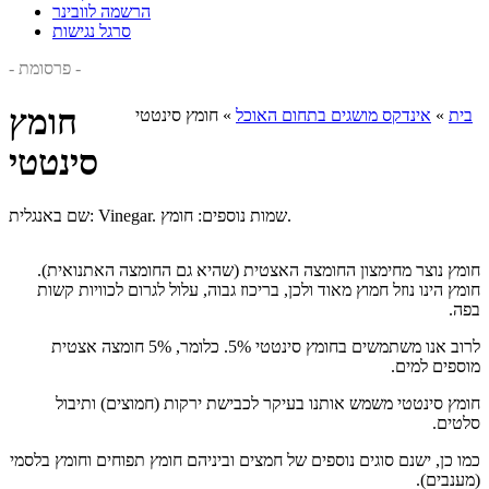
הרשמה לוובינר
סרגל נגישות
- פרסומת -
חומץ
בית
»
אינדקס מושגים בתחום האוכל
»
חומץ סינטטי
סינטטי
שם באנגלית: Vinegar. שמות נוספים: חומץ.
חומץ נוצר מחימצון החומצה האצטית (שהיא גם החומצה האתנואית).
חומץ הינו נוזל חמוץ מאוד ולכן, בריכוז גבוה, עלול לגרום לכוויות קשות
בפה.
לרוב אנו משתמשים בחומץ סינטטי 5%. כלומר, 5% חומצה אצטית
מוספים למים.
חומץ סינטטי משמש אותנו בעיקר לכבישת ירקות (חמוצים) ותיבול
סלטים.
כמו כן, ישנם סוגים נוספים של חמצים וביניהם חומץ תפוחים וחומץ בלסמי
(מענבים).