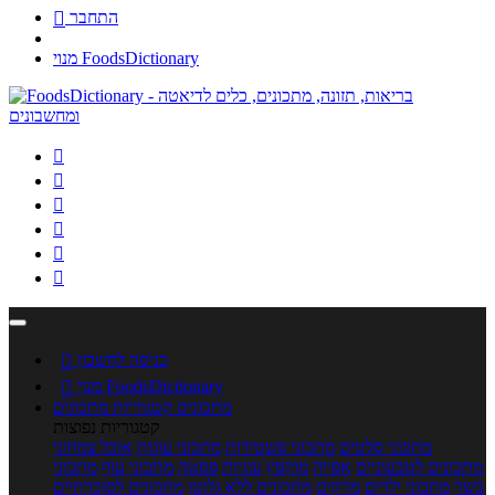
התחבר

מנוי FoodsDictionary






כניסה לחשבון

מנוי FoodsDictionary

מתכונים
קטגוריות מתכונים
קטגוריות נפוצות
מתכוני סלטים
מתכוני פשטידות
מתכוני עוגות
אוכל צמחוני
מתכונים לטבעוניים
אפייה
מוקפץ
עוגיות
פסטה
מתכוני עוף
מתכוני
בשר
מתכוני ילדים
מרקים
מתכונים ללא גלוטן
מתכונים לסוכרתיים