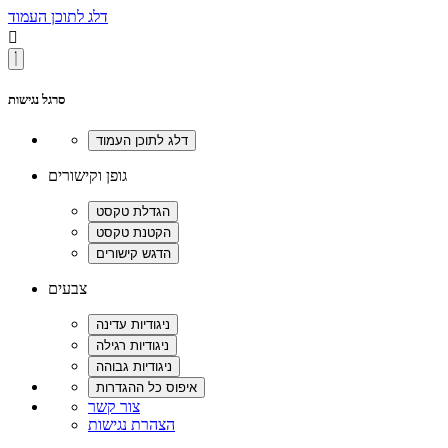
דלג לתוכן העמוד

סרגל נגישות
גופן וקישורים
צבעים
צור קשר
הצהרת נגישות