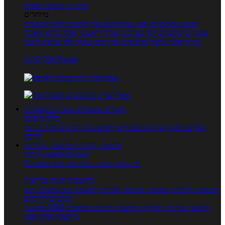
טרנדים בעולם האוכל
מיוחדים
מנתח המתכונים
ספר המתכונים שלי
מתכוני וידאו
מתכונים
עשירים
מתכונים לפי מצרכים
אוכל דיאטטי
אוכל בריא
מאכלי
עדות
ספרי בישול
מתכונים לפי חגים ועונות
לפי שיטות הכנה
אפליקציית Foods
מוצרים ומאכלים
מוצרים ומאכלים
מילון האוכל
תפריטי תזונה
ערכים תזונתיים
חיפוש ע"פ רכיבים
מכילים הכי
הרבה
מחשבון קלוריות
מחשבון קלוריות
מנוי FoodsDictionary
5 ימי ניסיון חינם - לחצו לפרטים נוספים
מחשבוני תזונה ובריאות
מחשבון קלוריות
מחשבון שריפת קלוריות
מחשבון דופק מטרה
יחס
מותניים לירכיים
מחשבון צריכת קלוריות
מחשבון מינונים מומלצים
מחשבון BMI
מחשבון אחוז שומן