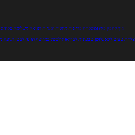
איך להכין
בית ומשפחה
בריאות
מחלות ובעיות
רפואה משלימה
ספורט ו
צלחת
טעים ללא גלוטן
טבעונות לבריאות
לבשל כמו שף
תזונה לבטן רגועה
מר