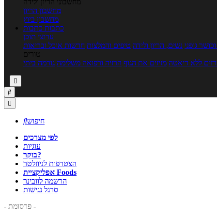
מחשבוני הריון ולידה
מחשבון הריון
מחשבון ביוץ
כתבות
כתבות
ערוצי תוכן
כושר גופני
נשים, הריון ולידה
טיפים והמלצות
חדשות אוכל ובריאות
טורים
זים ללא דיאטה
מזיזים את הגוף
הרזיה ורפואה משלימה
גורמה ביתי



חיפוש

לפי מצרכים
עוגיות
בוקר?
הצטרפות לניוזלטר
אפליקציית Foods
הרשמה לוובינר
סרגל נגישות
- פרסומת -