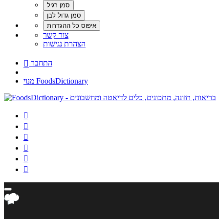
צור קשר
הצהרת נגישות
התחבר

מנוי FoodsDictionary





