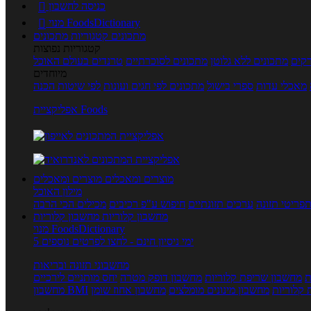
כניסה לחשבון

מנוי FoodsDictionary

מתכונים
קטגוריות מתכונים
קטגוריות נפוצות
קים
מתכונים ללא גלוטן
מתכונים לסוכרתיים
טרנדים בעולם האוכל
מיוחדים
מאכלי עדות
ספרי בישול
מתכונים לפי חגים ועונות
לפי שיטות הכנה
אפליקציית Foods
מוצרים ומאכלים
מוצרים ומאכלים
מילון האוכל
פריטי תזונה
ערכים תזונתיים
חיפוש ע"פ רכיבים
מכילים הכי הרבה
מחשבון קלוריות
מחשבון קלוריות
מנוי FoodsDictionary
5 ימי ניסיון חינם - לחצו לפרטים נוספים
מחשבוני תזונה ובריאות
ת
מחשבון שריפת קלוריות
מחשבון דופק מטרה
יחס מותניים לירכיים
 קלוריות
מחשבון מינונים מומלצים
מחשבון אחוז שומן
מחשבון BMI