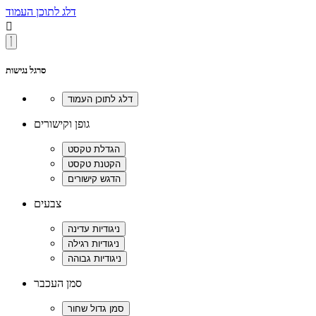
דלג לתוכן העמוד

סרגל נגישות
גופן וקישורים
צבעים
סמן העכבר