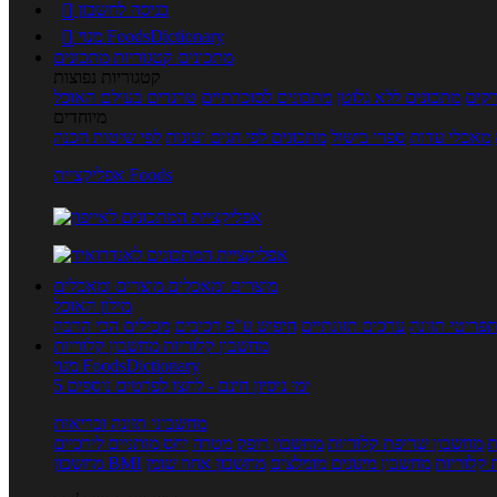
כניסה לחשבון

מנוי FoodsDictionary

מתכונים
קטגוריות מתכונים
קטגוריות נפוצות
קים
מתכונים ללא גלוטן
מתכונים לסוכרתיים
טרנדים בעולם האוכל
מיוחדים
מאכלי עדות
ספרי בישול
מתכונים לפי חגים ועונות
לפי שיטות הכנה
אפליקציית Foods
מוצרים ומאכלים
מוצרים ומאכלים
מילון האוכל
פריטי תזונה
ערכים תזונתיים
חיפוש ע"פ רכיבים
מכילים הכי הרבה
מחשבון קלוריות
מחשבון קלוריות
מנוי FoodsDictionary
5 ימי ניסיון חינם - לחצו לפרטים נוספים
מחשבוני תזונה ובריאות
ת
מחשבון שריפת קלוריות
מחשבון דופק מטרה
יחס מותניים לירכיים
 קלוריות
מחשבון מינונים מומלצים
מחשבון אחוז שומן
מחשבון BMI