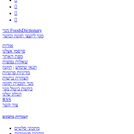




מנוי FoodsDictionary
מנוי ליועצי תזונה וכושר
אודות
פרסמו אצלנו
מפת האתר
שאלות נפוצות
תנאי שימוש
|
תקנון
מדיניות פרטיות
הצהרת נגישות
מנוי תוכנית תזונה
בקשת ביטול מנוי
הבלוג שלנו
RSS
צור קשר
קטגוריות מתכונים
מתכוני סלטים
מתכוני פשטידות