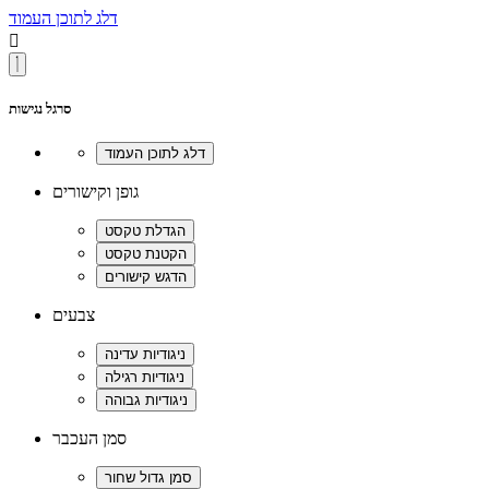
דלג לתוכן העמוד

סרגל נגישות
גופן וקישורים
צבעים
סמן העכבר