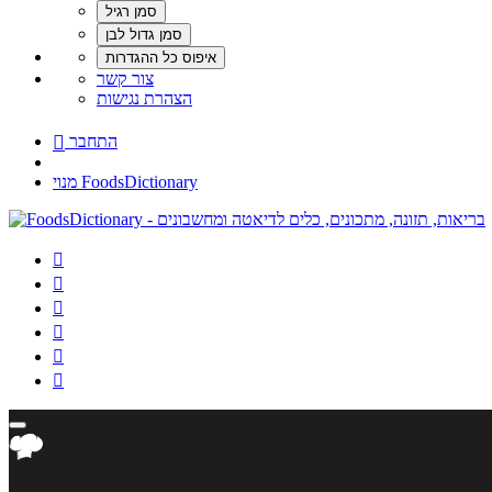
צור קשר
הצהרת נגישות
התחבר

מנוי FoodsDictionary





