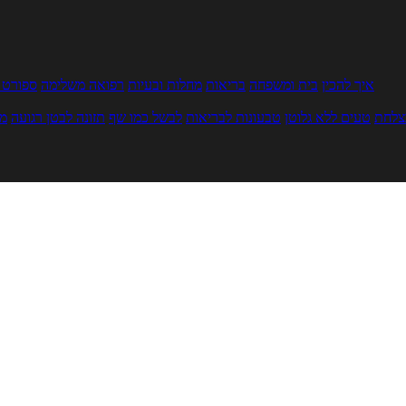
איך להכין
בית ומשפחה
בריאות
מחלות ובעיות
רפואה משלימה
ספורט ו
צלחת
טעים ללא גלוטן
טבעונות לבריאות
לבשל כמו שף
תזונה לבטן רגועה
מר