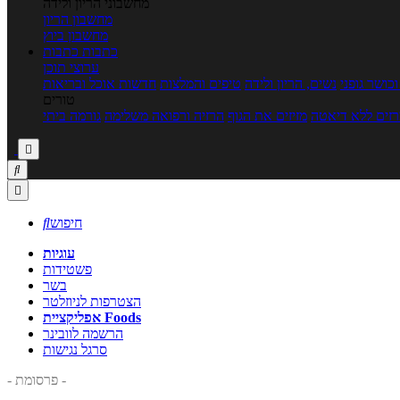
מחשבוני הריון ולידה
מחשבון הריון
מחשבון ביוץ
כתבות
כתבות
ערוצי תוכן
כושר גופני
נשים, הריון ולידה
טיפים והמלצות
חדשות אוכל ובריאות
טורים
זים ללא דיאטה
מזיזים את הגוף
הרזיה ורפואה משלימה
גורמה ביתי



חיפוש

עוגיות
פשטידות
בשר
הצטרפות לניוזלטר
אפליקציית Foods
הרשמה לוובינר
סרגל נגישות
- פרסומת -