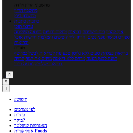
מחשבוני הריון ולידה
מחשבון הריון
מחשבון ביוץ
כתבות
כתבות
ערוצי תוכן
איך להכין
בית ומשפחה
בריאות
מחלות ובעיות
רפואה משלימה
ספורט וכושר גופני
נשים, הריון ולידה
טיפים והמלצות
חדשות אוכל
ובריאות
טורים
בריאות בצלחת
טעים ללא גלוטן
טבעונות לבריאות
לבשל כמו שף
תזונה לבטן רגועה
מרזים ללא דיאטה
מזיזים את הגוף
הרזיה
ורפואה משלימה
גורמה ביתי



חיפוש

לפי מצרכים
עוגיות
בוקר?
הצטרפות לניוזלטר
אפליקציית Foods