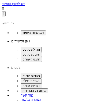
דלג לתוכן העמוד

סרגל נגישות
גופן וקישורים
צבעים
צור קשר
הצהרת נגישות