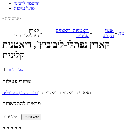
הרשמה לוובינר
סרגל נגישות
- פרסומת -
אנשי
דיאטניות ודיאטנים
קארין
בית
»
»
»
מקצוע
קליניים
נפתלי-ליבוביץ`
קארין נפתלי-ליבוביץ`, דיאטנית
קלינית
שלח לחבר

איזורי פעילות
מצא עוד דיאטנים ודיאטניות ב
רמת השרון - הרצליה
פרטים להתקשרות
טלפונים: