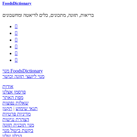
FoodsDictionary
בריאות, תזונה, מתכונים, כלים לדיאטה ומחשבונים






מנוי FoodsDictionary
מנוי ליועצי תזונה וכושר
אודות
פרסמו אצלנו
מפת האתר
שאלות נפוצות
תנאי שימוש
|
תקנון
מדיניות פרטיות
הצהרת נגישות
מנוי תוכנית תזונה
בקשת ביטול מנוי
הבלוג שלנו