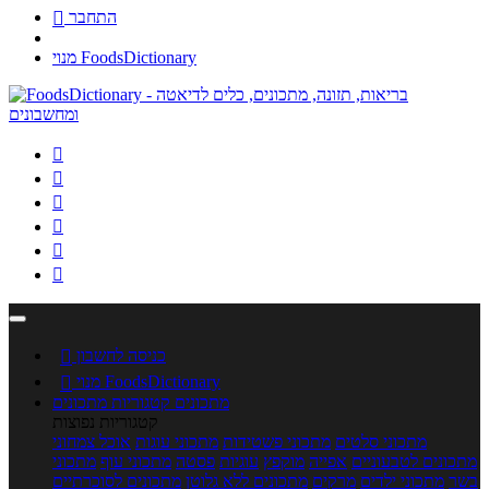
התחבר

מנוי FoodsDictionary






כניסה לחשבון

מנוי FoodsDictionary

מתכונים
קטגוריות מתכונים
קטגוריות נפוצות
מתכוני סלטים
מתכוני פשטידות
מתכוני עוגות
אוכל צמחוני
מתכונים לטבעוניים
אפייה
מוקפץ
עוגיות
פסטה
מתכוני עוף
מתכוני
בשר
מתכוני ילדים
מרקים
מתכונים ללא גלוטן
מתכונים לסוכרתיים