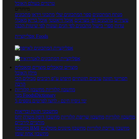
טרנדים בעולם האוכל
מיוחדים
מנתח המתכונים
ספר המתכונים שלי
מתכוני וידאו
מתכונים
עשירים
מתכונים לפי מצרכים
אוכל דיאטטי
אוכל בריא
מאכלי
עדות
ספרי בישול
מתכונים לפי חגים ועונות
לפי שיטות הכנה
אפליקציית Foods
מוצרים ומאכלים
מוצרים ומאכלים
מילון האוכל
תפריטי תזונה
ערכים תזונתיים
חיפוש ע"פ רכיבים
מכילים הכי
הרבה
מחשבון קלוריות
מחשבון קלוריות
מנוי FoodsDictionary
5 ימי ניסיון חינם - לחצו לפרטים נוספים
מחשבוני תזונה ובריאות
מחשבון קלוריות
מחשבון שריפת קלוריות
מחשבון דופק מטרה
יחס
מותניים לירכיים
מחשבון צריכת קלוריות
מחשבון מינונים מומלצים
מחשבון BMI
מחשבון אחוז שומן