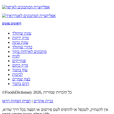
חיפושים נפוצים
עוגת שוקולד
מרק ירקות
עוגת גבינה
כדורי שוקולד
מתכונים לארוחת בוקר
לזניה
פנקייקים
מרק כתום
עוף בתנור
לביבות
בצק שמרים
דגים בתנור
©FoodsDictionary 2026, כל הזכויות שמורות
בניית אתרים
|
תפיקו הפקות וידאו
אין להעתיק, לשכפל או להדפיס לשם פירסום או הפצה בכל דרך שהיא,