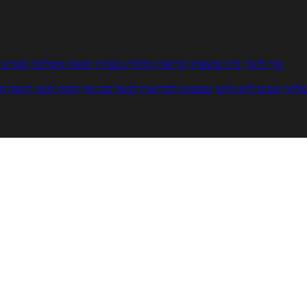
איך להכין
בית ומשפחה
בריאות
מחלות ובעיות
רפואה משלימה
ספורט ו
צלחת
טעים ללא גלוטן
טבעונות לבריאות
לבשל כמו שף
תזונה לבטן רגועה
מר