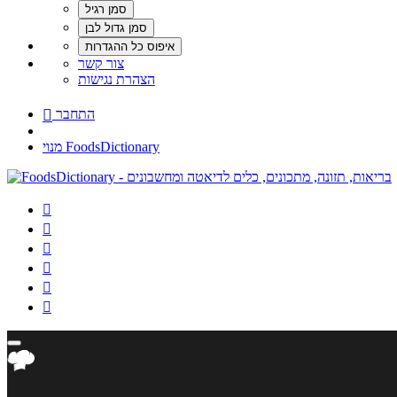
צור קשר
הצהרת נגישות
התחבר

מנוי FoodsDictionary





