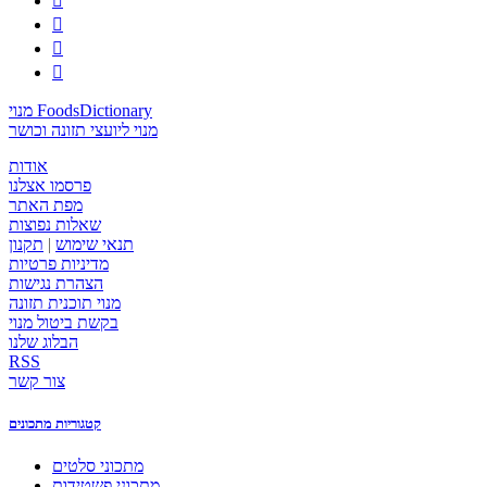




מנוי FoodsDictionary
מנוי ליועצי תזונה וכושר
אודות
פרסמו אצלנו
מפת האתר
שאלות נפוצות
תנאי שימוש
|
תקנון
מדיניות פרטיות
הצהרת נגישות
מנוי תוכנית תזונה
בקשת ביטול מנוי
הבלוג שלנו
RSS
צור קשר
קטגוריות מתכונים
מתכוני סלטים
מתכוני פשטידות