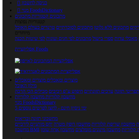
כניסה לחשבון

מנוי FoodsDictionary

מתכונים
קטגוריות מתכונים
קטגוריות נפוצות
קים
מתכונים ללא גלוטן
מתכונים לסוכרתיים
טרנדים בעולם האוכל
מיוחדים
מאכלי עדות
ספרי בישול
מתכונים לפי חגים ועונות
לפי שיטות הכנה
אפליקציית Foods
מוצרים ומאכלים
מוצרים ומאכלים
מילון האוכל
פריטי תזונה
ערכים תזונתיים
חיפוש ע"פ רכיבים
מכילים הכי הרבה
מחשבון קלוריות
מחשבון קלוריות
מנוי FoodsDictionary
5 ימי ניסיון חינם - לחצו לפרטים נוספים
מחשבוני תזונה ובריאות
ת
מחשבון שריפת קלוריות
מחשבון דופק מטרה
יחס מותניים לירכיים
 קלוריות
מחשבון מינונים מומלצים
מחשבון אחוז שומן
מחשבון BMI