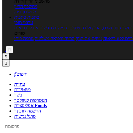
מחשבוני הריון ולידה
מחשבון הריון
מחשבון ביוץ
כתבות
כתבות
ערוצי תוכן
כושר גופני
נשים, הריון ולידה
טיפים והמלצות
חדשות אוכל ובריאות
טורים
זים ללא דיאטה
מזיזים את הגוף
הרזיה ורפואה משלימה
גורמה ביתי



חיפוש

עוגיות
פשטידות
בשר
הצטרפות לניוזלטר
אפליקציית Foods
הרשמה לוובינר
סרגל נגישות
- פרסומת -