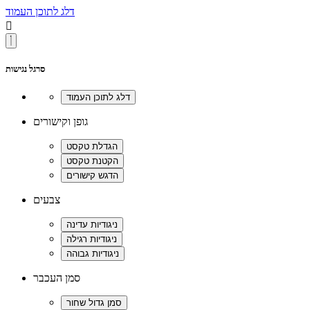
דלג לתוכן העמוד

סרגל נגישות
גופן וקישורים
צבעים
סמן העכבר