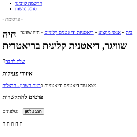
הרשמה לוובינר
סרגל נגישות
- פרסומת -
חיה
בית
»
אנשי מקצוע
»
דיאטניות ודיאטנים קליניים
»
חיה שוויגר
שוויגר, דיאטנית קלינית בריאטרית
שלח לחבר

איזורי פעילות
מצא עוד דיאטנים ודיאטניות ב
רמת השרון - הרצליה
פרטים להתקשרות
טלפונים:




