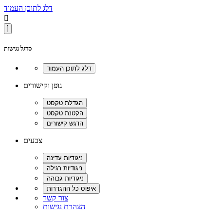
דלג לתוכן העמוד

סרגל נגישות
גופן וקישורים
צבעים
צור קשר
הצהרת נגישות