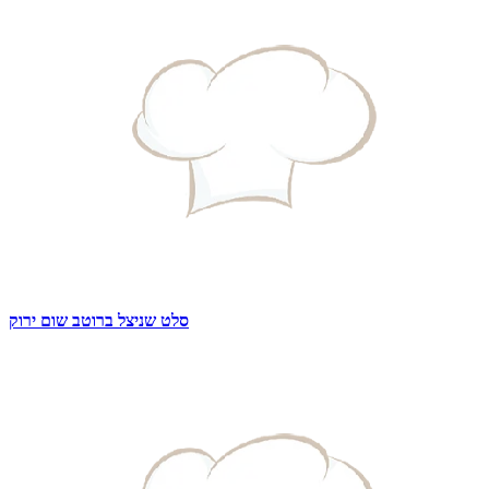
סלט שניצל ברוטב שום ירוק