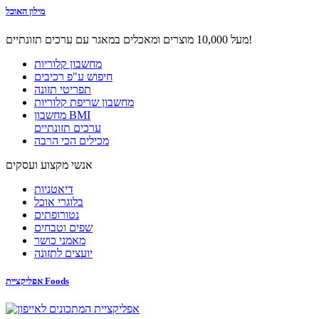
מילון האוכל
מעל 10,000 מוצרים ומאכלים במאגר עם ערכים תזונתיים!
מחשבון קלוריות
חיפוש ע"פ רכיבים
תפריטי תזונה
מחשבון שריפת קלוריות
מחשבון BMI
ערכים תזונתיים
מכילים הכי הרבה
אנשי מקצוע ועסקים
דיאטניות
בלוגרי אוכל
נטורופתים
שפים וטבחים
מאמני כושר
יועצים לתזונה
אפליקציית Foods