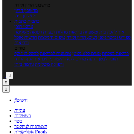
מחשבוני הריון ולידה
מחשבון הריון
מחשבון ביוץ
כתבות
כתבות
ערוצי תוכן
איך להכין
בית ומשפחה
בריאות
מחלות ובעיות
רפואה משלימה
ספורט וכושר גופני
נשים, הריון ולידה
טיפים והמלצות
חדשות אוכל
ובריאות
טורים
בריאות בצלחת
טעים ללא גלוטן
טבעונות לבריאות
לבשל כמו שף
תזונה לבטן רגועה
מרזים ללא דיאטה
מזיזים את הגוף
הרזיה
ורפואה משלימה
גורמה ביתי



חיפוש

עוגיות
פשטידות
בשר
הצטרפות לניוזלטר
אפליקציית Foods