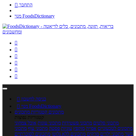
התחבר

מנוי FoodsDictionary






כניסה לחשבון

מנוי FoodsDictionary

מתכונים
קטגוריות מתכונים
קטגוריות נפוצות
מתכוני סלטים
מתכוני פשטידות
מתכוני עוגות
אוכל צמחוני
מתכונים לטבעוניים
אפייה
מוקפץ
עוגיות
פסטה
מתכוני עוף
מתכוני
בשר
מתכוני ילדים
מרקים
מתכונים ללא גלוטן
מתכונים לסוכרתיים