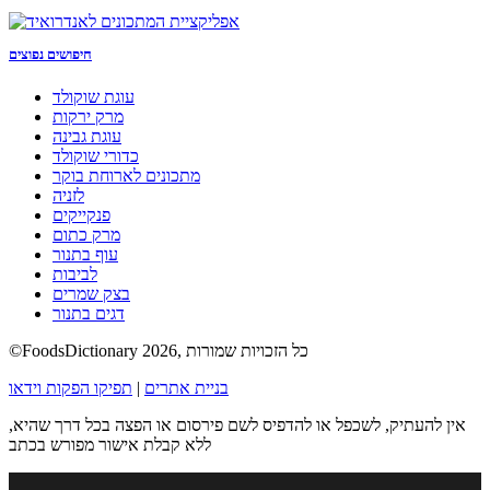
חיפושים נפוצים
עוגת שוקולד
מרק ירקות
עוגת גבינה
כדורי שוקולד
מתכונים לארוחת בוקר
לזניה
פנקייקים
מרק כתום
עוף בתנור
לביבות
בצק שמרים
דגים בתנור
©FoodsDictionary 2026, כל הזכויות שמורות
בניית אתרים
|
תפיקו הפקות וידאו
אין להעתיק, לשכפל או להדפיס לשם פירסום או הפצה בכל דרך שהיא,
ללא קבלת אישור מפורש בכתב