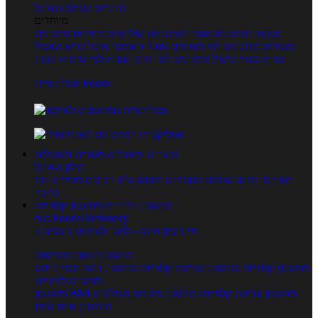
טרנדים בעולם האוכל
מיוחדים
מנתח המתכונים
ספר המתכונים שלי
מתכוני וידאו
מתכונים
עשירים
מתכונים לפי מצרכים
אוכל דיאטטי
אוכל בריא
מאכלי
עדות
ספרי בישול
מתכונים לפי חגים ועונות
לפי שיטות הכנה
אפליקציית Foods
מוצרים ומאכלים
מוצרים ומאכלים
מילון האוכל
תפריטי תזונה
ערכים תזונתיים
חיפוש ע"פ רכיבים
מכילים הכי
הרבה
מחשבון קלוריות
מחשבון קלוריות
מנוי FoodsDictionary
5 ימי ניסיון חינם - לחצו לפרטים נוספים
מחשבוני תזונה ובריאות
מחשבון קלוריות
מחשבון שריפת קלוריות
מחשבון דופק מטרה
יחס
מותניים לירכיים
מחשבון צריכת קלוריות
מחשבון מינונים מומלצים
מחשבון BMI
מחשבון אחוז שומן