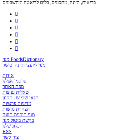
בריאות, תזונה, מתכונים, כלים לדיאטה ומחשבונים






מנוי FoodsDictionary
מנוי ליועצי תזונה וכושר
אודות
פרסמו אצלנו
מפת האתר
שאלות נפוצות
תנאי שימוש
|
תקנון
מדיניות פרטיות
הצהרת נגישות
מנוי תוכנית תזונה
בקשת ביטול מנוי
הבלוג שלנו
RSS
צור קשר