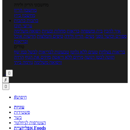
מחשבוני הריון ולידה
מחשבון הריון
מחשבון ביוץ
כתבות
כתבות
ערוצי תוכן
איך להכין
בית ומשפחה
בריאות
מחלות ובעיות
רפואה משלימה
ספורט וכושר גופני
נשים, הריון ולידה
טיפים והמלצות
חדשות אוכל
ובריאות
טורים
בריאות בצלחת
טעים ללא גלוטן
טבעונות לבריאות
לבשל כמו שף
תזונה לבטן רגועה
מרזים ללא דיאטה
מזיזים את הגוף
הרזיה
ורפואה משלימה
גורמה ביתי



חיפוש

עוגיות
פשטידות
בשר
הצטרפות לניוזלטר
אפליקציית Foods