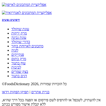
חיפושים נפוצים
עוגת שוקולד
מרק ירקות
עוגת גבינה
כדורי שוקולד
מתכונים לארוחת בוקר
לזניה
פנקייקים
מרק כתום
עוף בתנור
לביבות
בצק שמרים
דגים בתנור
©FoodsDictionary 2026, כל הזכויות שמורות
בניית אתרים
|
תפיקו הפקות וידאו
אין להעתיק, לשכפל או להדפיס לשם פירסום או הפצה בכל דרך שהיא,
ללא קבלת אישור מפורש בכתב