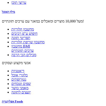
ערוצי תוכן
מילון האוכל
מעל 10,000 מוצרים ומאכלים במאגר עם ערכים תזונתיים!
מחשבון קלוריות
חיפוש ע"פ רכיבים
תפריטי תזונה
מחשבון שריפת קלוריות
מחשבון BMI
ערכים תזונתיים
מכילים הכי הרבה
אנשי מקצוע ועסקים
דיאטניות
בלוגרי אוכל
נטורופתים
שפים וטבחים
מאמני כושר
יועצים לתזונה
אפליקציית Foods