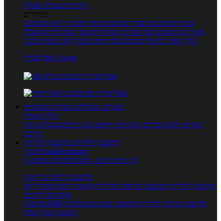
טרנדים בעולם האוכל
מיוחדים
מנתח המתכונים
ספר המתכונים שלי
מתכוני וידאו
מתכונים
עשירים
מתכונים לפי מצרכים
אוכל דיאטטי
אוכל בריא
מאכלי
עדות
ספרי בישול
מתכונים לפי חגים ועונות
לפי שיטות הכנה
אפליקציית Foods
מוצרים ומאכלים
מוצרים ומאכלים
מילון האוכל
תפריטי תזונה
ערכים תזונתיים
חיפוש ע"פ רכיבים
מכילים הכי
הרבה
מחשבון קלוריות
מחשבון קלוריות
מנוי FoodsDictionary
5 ימי ניסיון חינם - לחצו לפרטים נוספים
מחשבוני תזונה ובריאות
מחשבון קלוריות
מחשבון שריפת קלוריות
מחשבון דופק מטרה
יחס
מותניים לירכיים
מחשבון צריכת קלוריות
מחשבון מינונים מומלצים
מחשבון BMI
מחשבון אחוז שומן