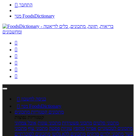
התחבר

מנוי FoodsDictionary






כניסה לחשבון

מנוי FoodsDictionary

מתכונים
קטגוריות מתכונים
קטגוריות נפוצות
מתכוני סלטים
מתכוני פשטידות
מתכוני עוגות
אוכל צמחוני
מתכונים לטבעוניים
אפייה
מוקפץ
עוגיות
פסטה
מתכוני עוף
מתכוני
בשר
מתכוני ילדים
מרקים
מתכונים ללא גלוטן
מתכונים לסוכרתיים