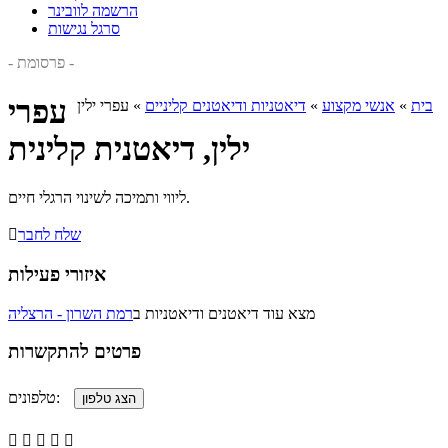
הרשמה לוובינר
סרגל נגישות
- פרסומת -
עפרי
בית
»
אנשי מקצוע
»
דיאטניות ודיאטנים קליניים
»
עפרי ילין
ילין, דיאטנית קלינית
ליווי ותמיכה לשינוי הרגלי חיים.
שלח לחבר

איזורי פעילות
מצא עוד דיאטנים ודיאטניות ב
רמת השרון - הרצליה
פרטים להתקשרות
טלפונים:




