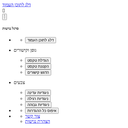
דלג לתוכן העמוד

סרגל נגישות
גופן וקישורים
צבעים
צור קשר
הצהרת נגישות