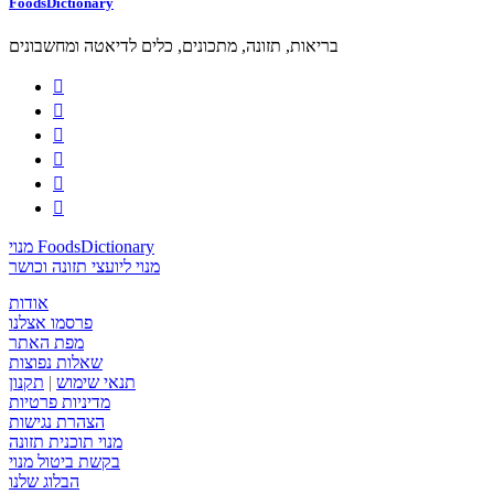
FoodsDictionary
בריאות, תזונה, מתכונים, כלים לדיאטה ומחשבונים






מנוי FoodsDictionary
מנוי ליועצי תזונה וכושר
אודות
פרסמו אצלנו
מפת האתר
שאלות נפוצות
תנאי שימוש
|
תקנון
מדיניות פרטיות
הצהרת נגישות
מנוי תוכנית תזונה
בקשת ביטול מנוי
הבלוג שלנו