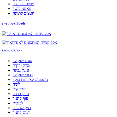
שפים וטבחים
מאמני כושר
יועצים לתזונה
אפליקציית Foods
חיפושים נפוצים
עוגת שוקולד
מרק ירקות
עוגת גבינה
כדורי שוקולד
מתכונים לארוחת בוקר
לזניה
פנקייקים
מרק כתום
עוף בתנור
לביבות
בצק שמרים
דגים בתנור