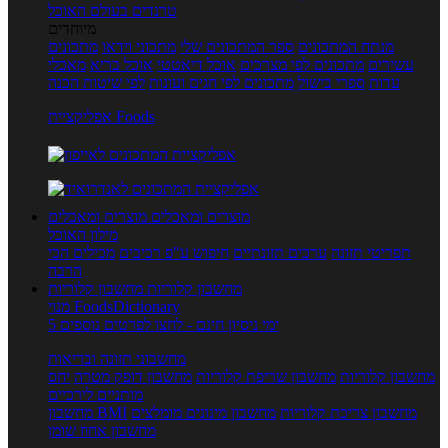
טרנדים בעולם האוכל
מיוחדים
מנתח המתכונים
ספר המתכונים שלי
מתכוני וידאו
מתכונים
עשירים
מתכונים לפי מצרכים
אוכל דיאטטי
אוכל בריא
מאכלי
עדות
ספרי בישול
מתכונים לפי חגים ועונות
לפי שיטות הכנה
אפליקציית Foods
מוצרים ומאכלים
מוצרים ומאכלים
מילון האוכל
תפריטי תזונה
ערכים תזונתיים
חיפוש ע"פ רכיבים
מכילים הכי
הרבה
מחשבון קלוריות
מחשבון קלוריות
מנוי FoodsDictionary
5 ימי ניסיון חינם - לחצו לפרטים נוספים
מחשבוני תזונה ובריאות
מחשבון קלוריות
מחשבון שריפת קלוריות
מחשבון דופק מטרה
יחס
מותניים לירכיים
מחשבון צריכת קלוריות
מחשבון מינונים מומלצים
מחשבון BMI
מחשבון אחוז שומן