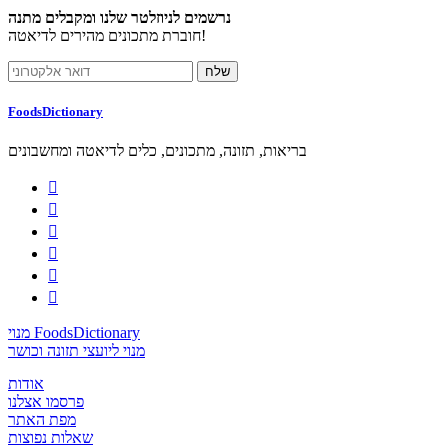
נרשמים לניוזלטר שלנו ומקבלים מתנה
חוברת מתכונים מהירים לדיאטה!
FoodsDictionary
בריאות, תזונה, מתכונים, כלים לדיאטה ומחשבונים






מנוי FoodsDictionary
מנוי ליועצי תזונה וכושר
אודות
פרסמו אצלנו
מפת האתר
שאלות נפוצות