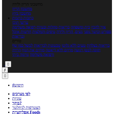
מחשבוני הריון ולידה
מחשבון הריון
מחשבון ביוץ
כתבות
כתבות
ערוצי תוכן
איך להכין
בית ומשפחה
בריאות
מחלות ובעיות
רפואה משלימה
ספורט וכושר גופני
נשים, הריון ולידה
טיפים והמלצות
חדשות אוכל
ובריאות
טורים
בריאות בצלחת
טעים ללא גלוטן
טבעונות לבריאות
לבשל כמו שף
תזונה לבטן רגועה
מרזים ללא דיאטה
מזיזים את הגוף
הרזיה
ורפואה משלימה
גורמה ביתי



חיפוש

לפי מצרכים
עוגיות
בוקר?
הצטרפות לניוזלטר
אפליקציית Foods