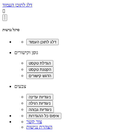
דלג לתוכן העמוד

סרגל נגישות
גופן וקישורים
צבעים
צור קשר
הצהרת נגישות