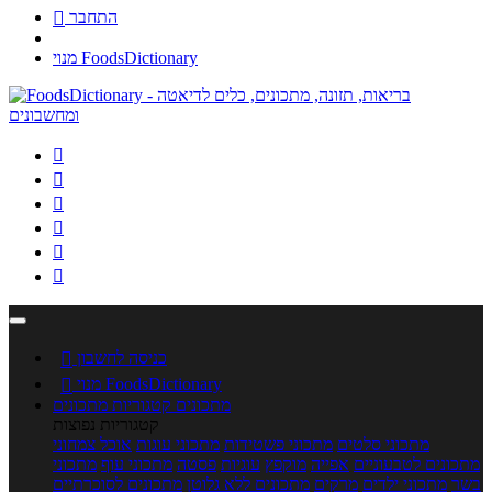
התחבר

מנוי FoodsDictionary






כניסה לחשבון

מנוי FoodsDictionary

מתכונים
קטגוריות מתכונים
קטגוריות נפוצות
מתכוני סלטים
מתכוני פשטידות
מתכוני עוגות
אוכל צמחוני
מתכונים לטבעוניים
אפייה
מוקפץ
עוגיות
פסטה
מתכוני עוף
מתכוני
בשר
מתכוני ילדים
מרקים
מתכונים ללא גלוטן
מתכונים לסוכרתיים