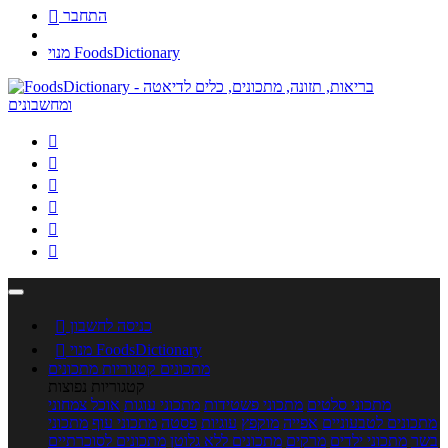
התחבר

מנוי FoodsDictionary






כניסה לחשבון

מנוי FoodsDictionary

מתכונים
קטגוריות מתכונים
קטגוריות נפוצות
מתכוני סלטים
מתכוני פשטידות
מתכוני עוגות
אוכל צמחוני
מתכונים לטבעוניים
אפייה
מוקפץ
עוגיות
פסטה
מתכוני עוף
מתכוני
בשר
מתכוני ילדים
מרקים
מתכונים ללא גלוטן
מתכונים לסוכרתיים