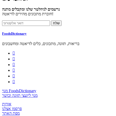
נרשמים לניוזלטר שלנו ומקבלים מתנה
חוברת מתכונים מהירים לדיאטה!
FoodsDictionary
בריאות, תזונה, מתכונים, כלים לדיאטה ומחשבונים






מנוי FoodsDictionary
מנוי ליועצי תזונה וכושר
אודות
פרסמו אצלנו
מפת האתר