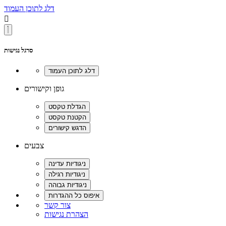
דלג לתוכן העמוד

סרגל נגישות
גופן וקישורים
צבעים
צור קשר
הצהרת נגישות