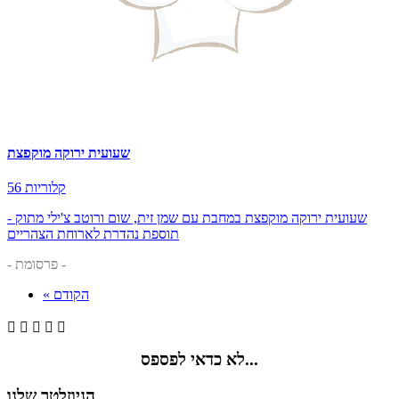
שעועית ירוקה מוקפצת
56 קלוריות
שעועית ירוקה מוקפצת במחבת עם שמן זית, שום ורוטב צ'ילי מתוק -
תוספת נהדרת לארוחת הצהריים
- פרסומת -
« הקודם





לא כדאי לפספס...
הניוזלטר שלנו