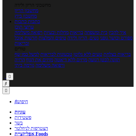
מחשבוני הריון ולידה
מחשבון הריון
מחשבון ביוץ
כתבות
כתבות
ערוצי תוכן
איך להכין
בית ומשפחה
בריאות
מחלות ובעיות
רפואה משלימה
ספורט וכושר גופני
נשים, הריון ולידה
טיפים והמלצות
חדשות אוכל
ובריאות
טורים
בריאות בצלחת
טעים ללא גלוטן
טבעונות לבריאות
לבשל כמו שף
תזונה לבטן רגועה
מרזים ללא דיאטה
מזיזים את הגוף
הרזיה
ורפואה משלימה
גורמה ביתי



חיפוש

עוגיות
פשטידות
בשר
הצטרפות לניוזלטר
אפליקציית Foods