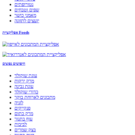
נטורופתים
שפים וטבחים
מאמני כושר
יועצים לתזונה
אפליקציית Foods
חיפושים נפוצים
עוגת שוקולד
מרק ירקות
עוגת גבינה
כדורי שוקולד
מתכונים לארוחת בוקר
לזניה
פנקייקים
מרק כתום
עוף בתנור
לביבות
בצק שמרים