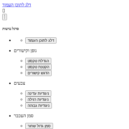
דלג לתוכן העמוד

סרגל נגישות
גופן וקישורים
צבעים
סמן העכבר