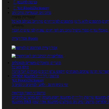
כניסה לחשבון

מנוי FoodsDictionary

מתכונים
קטגוריות מתכונים
קטגוריות נפוצות
קים
מתכונים ללא גלוטן
מתכונים לסוכרתיים
טרנדים בעולם האוכל
מיוחדים
מאכלי עדות
ספרי בישול
מתכונים לפי חגים ועונות
לפי שיטות הכנה
אפליקציית Foods
מוצרים ומאכלים
מוצרים ומאכלים
מילון האוכל
פריטי תזונה
ערכים תזונתיים
חיפוש ע"פ רכיבים
מכילים הכי הרבה
מחשבון קלוריות
מחשבון קלוריות
מנוי FoodsDictionary
5 ימי ניסיון חינם - לחצו לפרטים נוספים
מחשבוני תזונה ובריאות
ת
מחשבון שריפת קלוריות
מחשבון דופק מטרה
יחס מותניים לירכיים
 קלוריות
מחשבון מינונים מומלצים
מחשבון אחוז שומן
מחשבון BMI