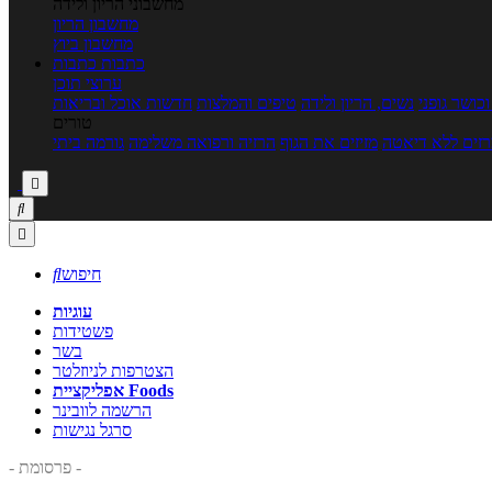
מחשבוני הריון ולידה
מחשבון הריון
מחשבון ביוץ
כתבות
כתבות
ערוצי תוכן
כושר גופני
נשים, הריון ולידה
טיפים והמלצות
חדשות אוכל ובריאות
טורים
זים ללא דיאטה
מזיזים את הגוף
הרזיה ורפואה משלימה
גורמה ביתי



חיפוש

עוגיות
פשטידות
בשר
הצטרפות לניוזלטר
אפליקציית Foods
הרשמה לוובינר
סרגל נגישות
- פרסומת -