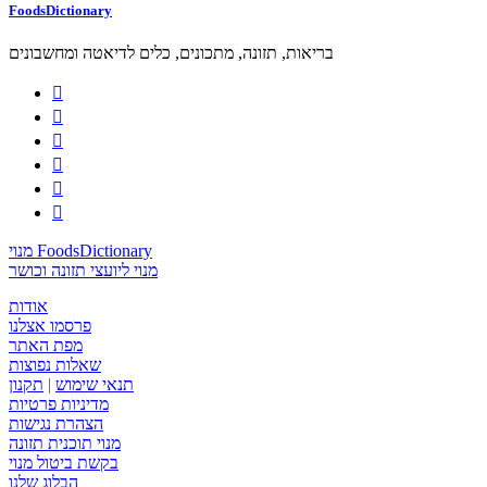
FoodsDictionary
בריאות, תזונה, מתכונים, כלים לדיאטה ומחשבונים






מנוי FoodsDictionary
מנוי ליועצי תזונה וכושר
אודות
פרסמו אצלנו
מפת האתר
שאלות נפוצות
תנאי שימוש
|
תקנון
מדיניות פרטיות
הצהרת נגישות
מנוי תוכנית תזונה
בקשת ביטול מנוי
הבלוג שלנו