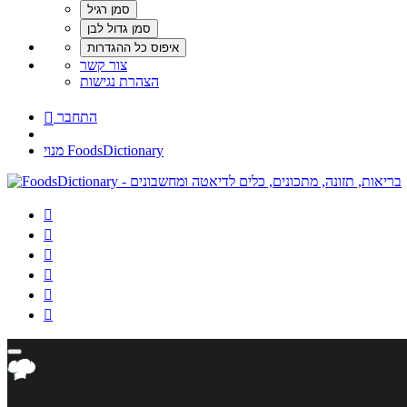
צור קשר
הצהרת נגישות
התחבר

מנוי FoodsDictionary





