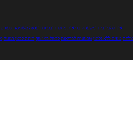
איך להכין
בית ומשפחה
בריאות
מחלות ובעיות
רפואה משלימה
ספורט ו
צלחת
טעים ללא גלוטן
טבעונות לבריאות
לבשל כמו שף
תזונה לבטן רגועה
מר