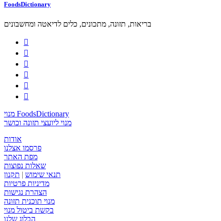
FoodsDictionary
בריאות, תזונה, מתכונים, כלים לדיאטה ומחשבונים






מנוי FoodsDictionary
מנוי ליועצי תזונה וכושר
אודות
פרסמו אצלנו
מפת האתר
שאלות נפוצות
תנאי שימוש
|
תקנון
מדיניות פרטיות
הצהרת נגישות
מנוי תוכנית תזונה
בקשת ביטול מנוי
הבלוג שלנו