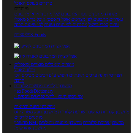
טרנדים בעולם האוכל
מיוחדים
מנתח המתכונים
ספר המתכונים שלי
מתכוני וידאו
מתכונים
עשירים
מתכונים לפי מצרכים
אוכל דיאטטי
אוכל בריא
מאכלי
עדות
ספרי בישול
מתכונים לפי חגים ועונות
לפי שיטות הכנה
אפליקציית Foods
מוצרים ומאכלים
מוצרים ומאכלים
מילון האוכל
תפריטי תזונה
ערכים תזונתיים
חיפוש ע"פ רכיבים
מכילים הכי
הרבה
מחשבון קלוריות
מחשבון קלוריות
מנוי FoodsDictionary
5 ימי ניסיון חינם - לחצו לפרטים נוספים
מחשבוני תזונה ובריאות
מחשבון קלוריות
מחשבון שריפת קלוריות
מחשבון דופק מטרה
יחס
מותניים לירכיים
מחשבון צריכת קלוריות
מחשבון מינונים מומלצים
מחשבון BMI
מחשבון אחוז שומן