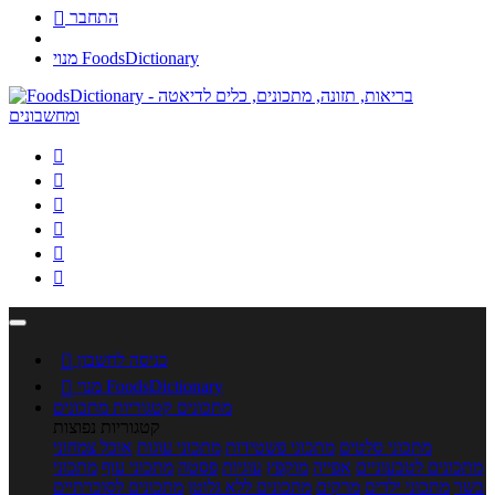
התחבר

מנוי FoodsDictionary






כניסה לחשבון

מנוי FoodsDictionary

מתכונים
קטגוריות מתכונים
קטגוריות נפוצות
מתכוני סלטים
מתכוני פשטידות
מתכוני עוגות
אוכל צמחוני
מתכונים לטבעוניים
אפייה
מוקפץ
עוגיות
פסטה
מתכוני עוף
מתכוני
בשר
מתכוני ילדים
מרקים
מתכונים ללא גלוטן
מתכונים לסוכרתיים