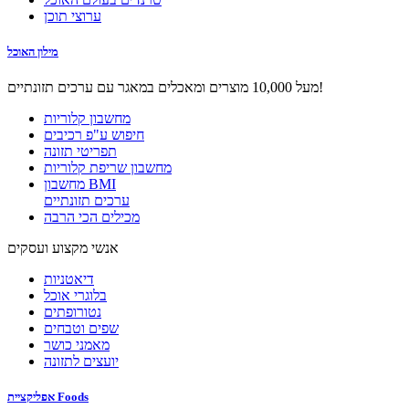
ערוצי תוכן
מילון האוכל
מעל 10,000 מוצרים ומאכלים במאגר עם ערכים תזונתיים!
מחשבון קלוריות
חיפוש ע"פ רכיבים
תפריטי תזונה
מחשבון שריפת קלוריות
מחשבון BMI
ערכים תזונתיים
מכילים הכי הרבה
אנשי מקצוע ועסקים
דיאטניות
בלוגרי אוכל
נטורופתים
שפים וטבחים
מאמני כושר
יועצים לתזונה
אפליקציית Foods