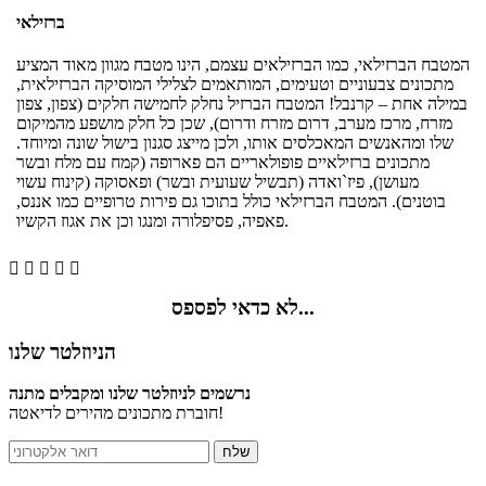
ברזילאי
המטבח הברזילאי, כמו הברזילאים עצמם, הינו מטבח מגוון מאוד המציע
מתכונים צבעוניים וטעימים, המותאמים לצלילי המוסיקה הברזילאית,
במילה אחת – קרנבל! המטבח הברזיל נחלק לחמישה חלקים (צפון, צפון
מזרח, מרכז מערב, דרום מזרח ודרום), שכן כל חלק מושפע מהמיקום
שלו ומהאנשים המאכלסים אותו, ולכן מייצג סגנון בישול שונה ומיוחד.
מתכונים ברזילאיים פופולאריים הם פארופה (קמח עם מלח ובשר
מעושן), פיז`ואדה (תבשיל שעועית ובשר) ופאסוקה (קינוח עשוי
בוטנים). המטבח הברזילאי כולל בתוכו גם פירות טרופיים כמו אננס,
פאפיה, פסיפלורה ומנגו וכן את אגוז הקשיו.





לא כדאי לפספס...
הניוזלטר שלנו
נרשמים לניוזלטר שלנו ומקבלים מתנה
חוברת מתכונים מהירים לדיאטה!