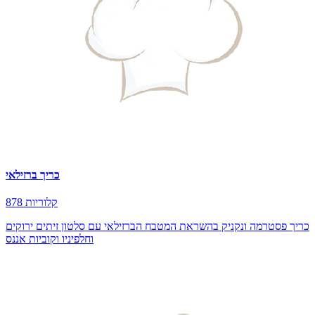
כריך ברזילאי
878 קלוריות
כריך פסטרמה ונקניק בהשראת המטבח הברזילאי עם סלטון זיתים ירוקים
וחלפיניו וקוביות אננס