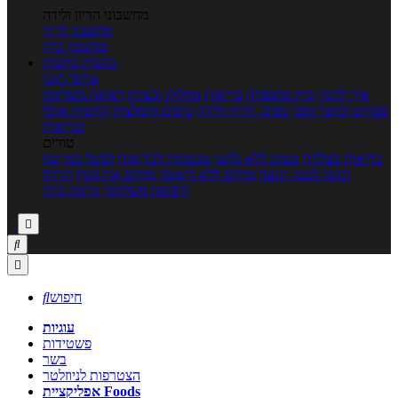
מחשבוני הריון ולידה
מחשבון הריון
מחשבון ביוץ
כתבות
כתבות
ערוצי תוכן
איך להכין
בית ומשפחה
בריאות
מחלות ובעיות
רפואה משלימה
ספורט וכושר גופני
נשים, הריון ולידה
טיפים והמלצות
חדשות אוכל
ובריאות
טורים
בריאות בצלחת
טעים ללא גלוטן
טבעונות לבריאות
לבשל כמו שף
תזונה לבטן רגועה
מרזים ללא דיאטה
מזיזים את הגוף
הרזיה
ורפואה משלימה
גורמה ביתי



חיפוש

עוגיות
פשטידות
בשר
הצטרפות לניוזלטר
אפליקציית Foods