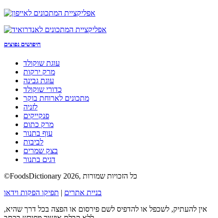
חיפושים נפוצים
עוגת שוקולד
מרק ירקות
עוגת גבינה
כדורי שוקולד
מתכונים לארוחת בוקר
לזניה
פנקייקים
מרק כתום
עוף בתנור
לביבות
בצק שמרים
דגים בתנור
©FoodsDictionary 2026, כל הזכויות שמורות
בניית אתרים
|
תפיקו הפקות וידאו
אין להעתיק, לשכפל או להדפיס לשם פירסום או הפצה בכל דרך שהיא,
ללא קבלת אישור מפורש בכתב