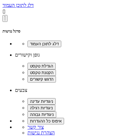
דלג לתוכן העמוד

סרגל נגישות
גופן וקישורים
צבעים
צור קשר
הצהרת נגישות