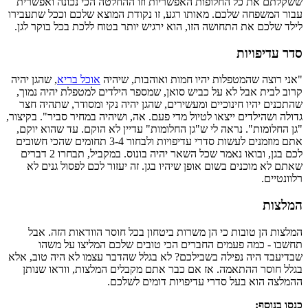
ששקלתם את כל החלופות האפשריות וזו ההחלטה הכי נכונה ואפשרית
עבור המשפחה שלכם. מאותו רגע, זו נקודת המוצא שלכם וככל שתעבירו
לילד שלכם את התחושה הזו, הוא ירגיש יותר בטוח ללכת בכל בוקר לגן.
סדר עדיפויות
"אני רוצה שהמטפלות יהיו חמות ואוהבות, שיהיה
אוכל בריא
, שהגן יהיה
קרוב לבית אבל לא על כביש סואן, שמספר הילדים למטפלת יהיה נמוך,
שהתכנים יהיו חינוכיים ומעשירים, שהגן יהיה נקי ומסודר, שתהיה חצר
גדולה ושהילדים ייצאו לטיול מדי פעם. אה, ושיהיה במחיר סביר". בקיצור,
"גן החלומות". נראה לי ש"גן החלומות" עדיין לא הוקם. עד שהוא יוקם,
אתם מוזמנים לעשות סדרי עדיפויות ולבחור 3-4 תחומים שהכי חשובים
לכם בגן, ובואו נאמר שכל השאר יהיה בונוס. במקביל, תבחרו 2 דברים
שאתם לא מוכנים בשום אופן שיהיו בגן. זה יעזור לכם לפסול גנים לא
רלוונטיים.
המלצות
המלצות הן טובות כי הן משרות ביטחון בכל חוסר הוודאות הזה. אבל
תחשבו - כמה פעמים החברים הכי טובים שלכם המליצו על משהו
שבדיעבד היה נפילה בשבילכם? לא בגלל שהדבר עצמו לא היה טוב, אלא
בגלל חוסר ההתאמה. אז אם כבר אתם מקבלים המלצות, וודאו שנותן
ההמלצה הוא בעל סדרי עדיפויות דומים לשלכם.
כנסו בנוסף: