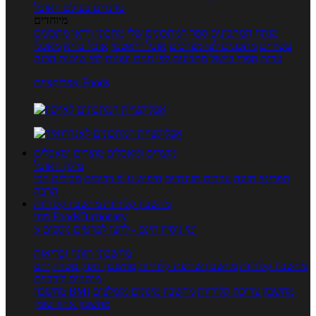
טרנדים בעולם האוכל
מיוחדים
מנתח המתכונים
ספר המתכונים שלי
מתכוני וידאו
מתכונים
עשירים
מתכונים לפי מצרכים
אוכל דיאטטי
אוכל בריא
מאכלי
עדות
ספרי בישול
מתכונים לפי חגים ועונות
לפי שיטות הכנה
אפליקציית Foods
מוצרים ומאכלים
מוצרים ומאכלים
מילון האוכל
תפריטי תזונה
ערכים תזונתיים
חיפוש ע"פ רכיבים
מכילים הכי
הרבה
מחשבון קלוריות
מחשבון קלוריות
מנוי FoodsDictionary
5 ימי ניסיון חינם - לחצו לפרטים נוספים
מחשבוני תזונה ובריאות
מחשבון קלוריות
מחשבון שריפת קלוריות
מחשבון דופק מטרה
יחס
מותניים לירכיים
מחשבון צריכת קלוריות
מחשבון מינונים מומלצים
מחשבון BMI
מחשבון אחוז שומן