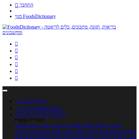
התחבר

מנוי FoodsDictionary






כניסה לחשבון

מנוי FoodsDictionary

מתכונים
קטגוריות מתכונים
קטגוריות נפוצות
מתכוני סלטים
מתכוני פשטידות
מתכוני עוגות
אוכל צמחוני
מתכונים לטבעוניים
אפייה
מוקפץ
עוגיות
פסטה
מתכוני עוף
מתכוני
בשר
מתכוני ילדים
מרקים
מתכונים ללא גלוטן
מתכונים לסוכרתיים