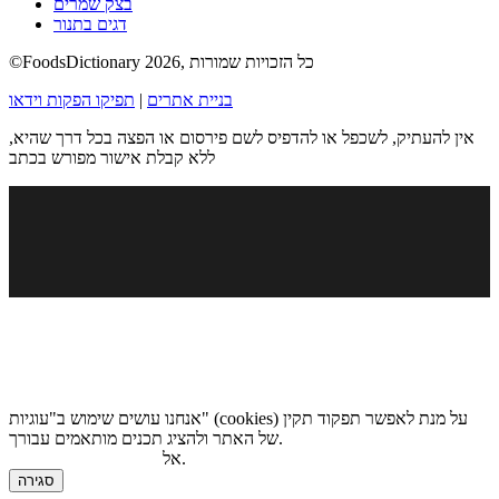
בצק שמרים
דגים בתנור
©FoodsDictionary 2026, כל הזכויות שמורות
בניית אתרים
|
תפיקו הפקות וידאו
אין להעתיק, לשכפל או להדפיס לשם פירסום או הפצה בכל דרך שהיא,
ללא קבלת אישור מפורש בכתב
אנחנו עושים שימוש ב"עוגיות" (cookies) על מנת לאפשר תפקוד תקין
של האתר ולהציג תכנים מותאמים עבורך.
.
אל
מדיניות הגנת הפרטיות
סגירה