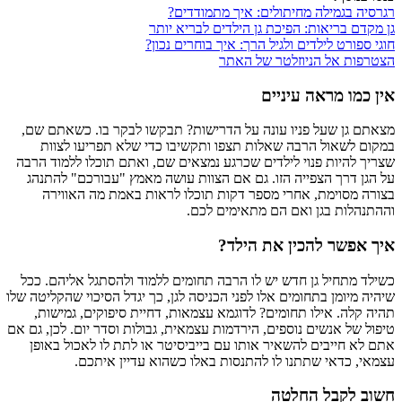
רגרסיה בגמילה מחיתולים: איך מתמודדים?
גן מקדם בריאות: הפיכת גן הילדים לבריא יותר
חוגי ספורט לילדים ולגיל הרך: איך בוחרים נכון?
הצטרפות אל הניוזלטר של האתר
אין כמו מראה עיניים
מצאתם גן שעל פניו עונה על הדרישות? תבקשו לבקר בו. כשאתם שם,
במקום לשאול הרבה שאלות תצפו ותקשיבו כדי שלא תפריעו לצוות
שצריך להיות פנוי לילדים שכרגע נמצאים שם, ואתם תוכלו ללמוד הרבה
על הגן דרך הצפייה הזו. גם אם הצוות עושה מאמץ "עבורכם" להתנהג
בצורה מסוימת, אחרי מספר דקות תוכלו לראות באמת מה האווירה
וההתנהלות בגן ואם הם מתאימים לכם.
איך אפשר להכין את הילד?
כשילד מתחיל גן חדש יש לו הרבה תחומים ללמוד ולהסתגל אליהם. ככל
שיהיה מיומן בתחומים אלו לפני הכניסה לגן, כך יגדל הסיכוי שהקליטה שלו
תהיה קלה. אילו תחומים? לדוגמא עצמאות, דחיית סיפוקים, גמישות,
טיפול של אנשים נוספים, הירדמות עצמאית, גבולות וסדר יום. לכן, גם אם
אתם לא חייבים להשאיר אותו עם בייביסיטר או לתת לו לאכול באופן
עצמאי, כדאי שתתנו לו להתנסות באלו כשהוא עדיין איתכם.
חשוב לקבל החלטה