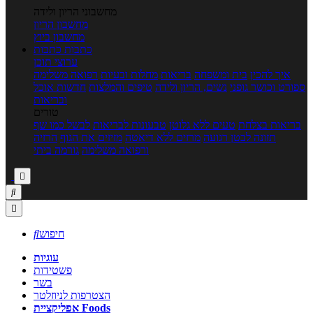
מחשבוני הריון ולידה
מחשבון הריון
מחשבון ביוץ
כתבות
כתבות
ערוצי תוכן
איך להכין
בית ומשפחה
בריאות
מחלות ובעיות
רפואה משלימה
ספורט וכושר גופני
נשים, הריון ולידה
טיפים והמלצות
חדשות אוכל
ובריאות
טורים
בריאות בצלחת
טעים ללא גלוטן
טבעונות לבריאות
לבשל כמו שף
תזונה לבטן רגועה
מרזים ללא דיאטה
מזיזים את הגוף
הרזיה
ורפואה משלימה
גורמה ביתי



חיפוש

עוגיות
פשטידות
בשר
הצטרפות לניוזלטר
אפליקציית Foods