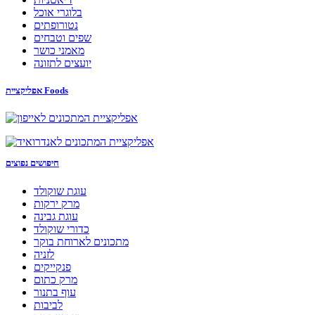
בלוגרי אוכל
נטורופתים
שפים וטבחים
מאמני כושר
יועצים לתזונה
אפליקציית Foods
חיפושים נפוצים
עוגת שוקולד
מרק ירקות
עוגת גבינה
כדורי שוקולד
מתכונים לארוחת בוקר
לזניה
פנקייקים
מרק כתום
עוף בתנור
לביבות