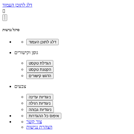
דלג לתוכן העמוד

סרגל נגישות
גופן וקישורים
צבעים
צור קשר
הצהרת נגישות