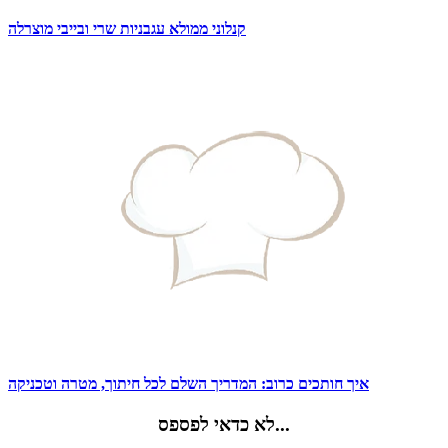
קנלוני ממולא עגבניות שרי ובייבי מוצרלה
איך חותכים כרוב: המדריך השלם לכל חיתוך, מטרה וטכניקה
לא כדאי לפספס...