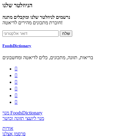
הניוזלטר שלנו
נרשמים לניוזלטר שלנו ומקבלים מתנה
חוברת מתכונים מהירים לדיאטה!
FoodsDictionary
בריאות, תזונה, מתכונים, כלים לדיאטה ומחשבונים






מנוי FoodsDictionary
מנוי ליועצי תזונה וכושר
אודות
פרסמו אצלנו