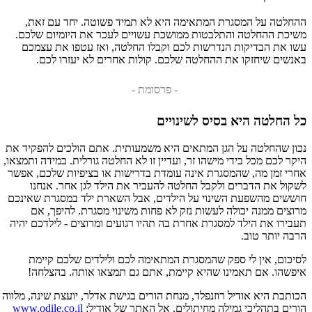
ההחלטה על המסגרת המתאימה היא לא תמיד פשוטה. יחד עם זאת,
משיכת ההחלטה והתלבטות ממושכת עשויים לעכר את היומיום שלכם.
עשו את הבדיקות הנדרשות לכם וקבלו החלטה, ואז עטפו את עצמכם
באנשים שיחזקו את ההחלטה שלכם. קולות אחרים לא יעזרו לכם.
- פרסומת -
כל החלטה היא בסיס לשינויים
נכון שהחלטה על הגן המתאים היא משמעותית. אתם הולכים להפקיד את
היקר לכם מכל בידי מישהו זר, ועדיין זו לא החלטה גורלית. במידה ותמצאו,
אחרי זמן מה, שהמסגרת אינה עומדת בדרישות או בציפיות שלכם, אפשר
לשקול את הדברים ולקבל החלטה להעביר את הילד לגן אחר. אנחנו
חוששים מהשפעת השינוי על הילדים, אבל השארת ילד במסגרת שאינכם
מרוצים ממנה יכולה לעשות נזק לא פחות משינוי מסגרת. להיפך, אם
תעבירו את הילד למסגרת אחרת בה תהיו רגועים ומרוצים - לילדכם יהיה
הרבה יותר טוב.
לסיכום, אין לי ספק שהמסגרת המתאימה לכם ולילדים שלכם קיימת
איפשהו. אם תאמינו שהיא קיימת, אתם גם תמצאו אותה. בהצלחה!
הכותבת היא אודיל רוזנפלד, מנחת הורים בגישת אדלר, יועצת שינה, מלווה
הורים בתהליכי גמילה מחיתולים. אל האתר של אודיל:
www.odile.co.il