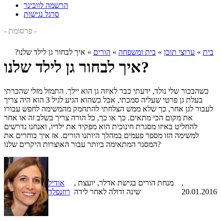
הרשמה לוובינר
סרגל נגישות
- פרסומת -
בית
»
ערוצי תוכן
»
בית ומשפחה
»
הורים
»
איך לבחור גן לילד שלנו?
איך לבחור גן לילד שלנו?
כשהבכור שלי נולד, ידעתי כבר לאיזה גן הוא יילך. התמזל מזלי שהכרתי
בעלת גן פרטי שעליה סמכתי, אבל כשהוא הגיע לגיל 3 הוא היה צריך
לעבור לגן אחר, כך שלא ממש הצלחתי להתחמק מהמשימה לחפש עבורו
את מקום הכי מתאים. כך או כך, כל הורה צריך בשלב זה או אחר
להחליט באיזו מסגרת חינוכית הוא מפקיד את ילדיו, ואנחנו נדרשים
למשימה הזו מספר פעמים במהלך היותנו הורים. אז איך בוחרים את
המסגר המתאימה ביותר עבור האוצרות היקרים שלנו?
,
, מנחת הורים בגישת אדלר, יועצת
אודיל
20.01.2016
שינה ודולה לאחר לידה
רוזנפלד