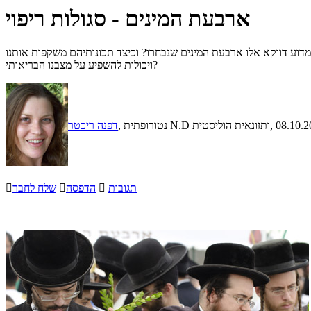
ארבעת המינים - סגולות ריפוי
מדוע דווקא אלו ארבעת המינים שנבחרו? וכיצד תכונותיהם משקפות אותנו
ויכולות להשפיע על מצבנו הבריאותי?
, 08.10.
, נטורופתית N.D ותזונאית הוליסטית
דפנה ריכטר
תגובות

הדפסה

שלח לחבר
