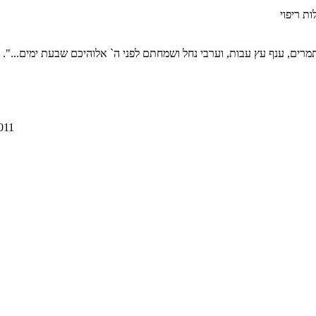
ת ריפוי
רים, ענף עץ עבות, וערבי נחל ושמחתם לפני ה` אלוהיכם שבעת ימים...". 
2011