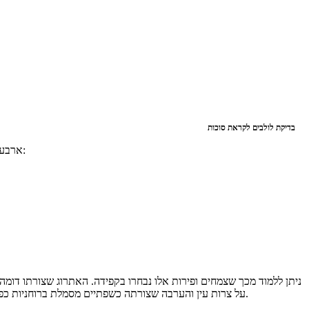
בדיקת לולבים לקראת סוכות
ארבעת מינים אלו מייצגים את עולם הצומח ובמקביל את עולם האדם. אם נסתכל בהיבט החיצוני נוכל לראות כי כל אחד מארבעת המינים דומה לאיבר בגופנו:
ניתן ללמוד מכך שצמחים ופירות אלו נבחרו בקפידה. האתרוג שצורתו דומ
על צרות עין והערבה שצורתה כשפתיים מסמלת ברוחניות כפרה על לשון הרע. בנוסף כל אחד מצמחים ופירות אלו משפיע בין היתר גם על האיברים שאליהם הוא דומה, כל אחד מהם בעל יכולת ריפוי, הזנה ושיקום.