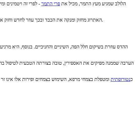
הלולב שמגיע מעץ התמר, מכיל את
פרי התמר
- לפרי זה ויטמינים ומ
האתרוג מחזק ומנקה את הכבד ובכך עוזר לחדש וחזק את זרימת הדם ללב. בנוסף הוא משפעל את מערכת החיסון, טוב לפריון, ופועל כאנטיביוטיקה טבעית. כמו כן, הוא עוזר לשחרר אבני מרה, ואבנים בכליות.
ההדס עוזרת בשיקום חלל הפה, השיניים והחניכיים. בנוסף, היא מרג
הערבה שממנה מפיקים את האספירין, טובה בצורתה הטבעית לטיפול בהורדת 
כ
נטורופתית
ומטפלת בצמחי מרפא, השימוש בצמחים ופירות אלו אינו זר ל