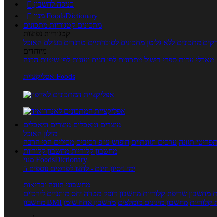
כניסה לחשבון

מנוי FoodsDictionary

מתכונים
קטגוריות מתכונים
קטגוריות נפוצות
קים
מתכונים ללא גלוטן
מתכונים לסוכרתיים
טרנדים בעולם האוכל
מיוחדים
מאכלי עדות
ספרי בישול
מתכונים לפי חגים ועונות
לפי שיטות הכנה
אפליקציית Foods
מוצרים ומאכלים
מוצרים ומאכלים
מילון האוכל
פריטי תזונה
ערכים תזונתיים
חיפוש ע"פ רכיבים
מכילים הכי הרבה
מחשבון קלוריות
מחשבון קלוריות
מנוי FoodsDictionary
5 ימי ניסיון חינם - לחצו לפרטים נוספים
מחשבוני תזונה ובריאות
ת
מחשבון שריפת קלוריות
מחשבון דופק מטרה
יחס מותניים לירכיים
 קלוריות
מחשבון מינונים מומלצים
מחשבון אחוז שומן
מחשבון BMI