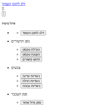
דלג לתוכן העמוד

סרגל נגישות
גופן וקישורים
צבעים
סמן העכבר