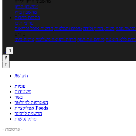
מחשבוני הריון ולידה
מחשבון הריון
מחשבון ביוץ
כתבות
כתבות
ערוצי תוכן
כושר גופני
נשים, הריון ולידה
טיפים והמלצות
חדשות אוכל ובריאות
טורים
זים ללא דיאטה
מזיזים את הגוף
הרזיה ורפואה משלימה
גורמה ביתי



חיפוש

עוגיות
פשטידות
בשר
הצטרפות לניוזלטר
אפליקציית Foods
הרשמה לוובינר
סרגל נגישות
- פרסומת -