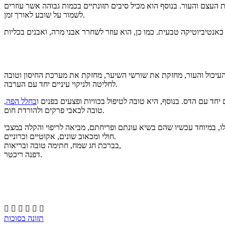
נות העצם והעור. בנוסף הוא מכיל סיבים תזונתיים בכמות גבוהה אשר עוזרים
לשמור על שובע לאורך זמן.
 העיכול והעור, מחזקת את שורשי השיער, מחזקת את מערכת החיסון וטובה
לחליטה ולניקוי עיניים יחד עם הערבה.
חד עם הדס. בנוסף, היא טובה לטיפול בכוויות ופצעים בפנים ו
בחלל הפה
,
טובה לכאבי פרקים ולהורדת חום.
לו, במיוחד עכשיו שהם בשיא עונתם ופריחתם, מביאה לריפוי והקלה במצבי
חולי ומכאוב שונים, אקוטיים וכרוניים.
בברכת חג שמח, חתימה טובה ובריאות,
דפנה ריכטר.






תזונה בסוכות