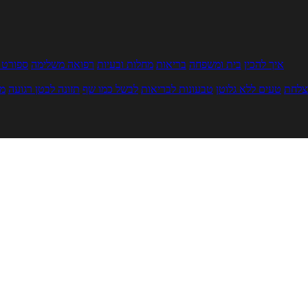
איך להכין
בית ומשפחה
בריאות
מחלות ובעיות
רפואה משלימה
ספורט ו
צלחת
טעים ללא גלוטן
טבעונות לבריאות
לבשל כמו שף
תזונה לבטן רגועה
מר