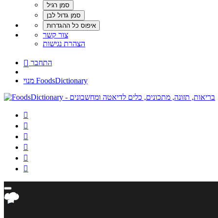
צור קשר
הצהרת נגישות
התחבר

מנוי FoodsDictionary





