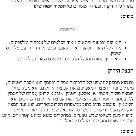
מפתיעים בשל תכונות ה"אנטי אייג'ינג" שלהם אשר תורמות להאטה
בתהליכי הזדקנות ובעיקר שומרים
על תפקוד המוח שלנו
.
טיפים:
- פרסומת -
הוא יפה וצבעוני ומתאים מאוד בסלטים של עגבניות ומלפפונים.
ניתן לקלות אותו ולהפוך אותו לאנטי פסטי מיוחד יחד עם מלח גס
וטימין.
הוא חריף פחות מהבצל הלבן ולכן מתאים מאוד גם לילדים.
הבצל הירוק
גם הוא מספק לנו שפע של תרכובות גופרית ובנוסף הוא מספק ויטמינים,
מינרלים ונוגדי חמצון המאפיינים את קבוצת הירוקים. הוא מכיל ברזל,
חומצה פולית, ויטמין K, אשלגן, ויטמין C ובטא קרוטן (נגזרת של ויטמין
A). בנוסף, החומר הפעיל המאפיין את קבוצת הירוקים והצהובים הוא
הלוטאין - פיגמנט צהוב כתוב ממשפחת הקרוטנואידים. הוא נוגד חמצון
חזק ומגן מפני רדיקלים חופשיים. הלוטאין שומר על בריאות העיניים
ומהווה מעין משקפי שמש טבעיים. במחקרים נמצא כמונע קטראקט, מונע
סרטנים שונים ומגן מפני מחלות לב וכלי דם.
טיפים: