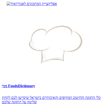
מנוי FoodsDictionary
כלי התזונה והחיטוב המקיפים והאיכותיים בישראל שיסייעו לכם לקחת
שליטה על התזונה שלכם