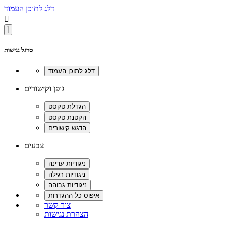
דלג לתוכן העמוד

סרגל נגישות
גופן וקישורים
צבעים
צור קשר
הצהרת נגישות