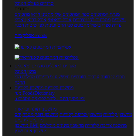
טרנדים בעולם האוכל
מיוחדים
מנתח המתכונים
ספר המתכונים שלי
מתכוני וידאו
מתכונים
עשירים
מתכונים לפי מצרכים
אוכל דיאטטי
אוכל בריא
מאכלי
עדות
ספרי בישול
מתכונים לפי חגים ועונות
לפי שיטות הכנה
אפליקציית Foods
מוצרים ומאכלים
מוצרים ומאכלים
מילון האוכל
תפריטי תזונה
ערכים תזונתיים
חיפוש ע"פ רכיבים
מכילים הכי
הרבה
מחשבון קלוריות
מחשבון קלוריות
מנוי FoodsDictionary
5 ימי ניסיון חינם - לחצו לפרטים נוספים
מחשבוני תזונה ובריאות
מחשבון קלוריות
מחשבון שריפת קלוריות
מחשבון דופק מטרה
יחס
מותניים לירכיים
מחשבון צריכת קלוריות
מחשבון מינונים מומלצים
מחשבון BMI
מחשבון אחוז שומן