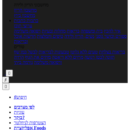
מחשבוני הריון ולידה
מחשבון הריון
מחשבון ביוץ
כתבות
כתבות
ערוצי תוכן
איך להכין
בית ומשפחה
בריאות
מחלות ובעיות
רפואה משלימה
ספורט וכושר גופני
נשים, הריון ולידה
טיפים והמלצות
חדשות אוכל
ובריאות
טורים
בריאות בצלחת
טעים ללא גלוטן
טבעונות לבריאות
לבשל כמו שף
תזונה לבטן רגועה
מרזים ללא דיאטה
מזיזים את הגוף
הרזיה
ורפואה משלימה
גורמה ביתי



חיפוש

לפי מצרכים
עוגיות
בוקר?
הצטרפות לניוזלטר
אפליקציית Foods