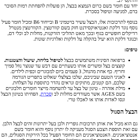
והתקפי לב.
יחד עם חומר בשם כרום הנמצא בבצל, הן פועלות להפחתת רמות הסוכר
בדם, למניעה וטיפול בסכרת.
בנוסף לתרכובות אלו, הבצל עשיר בויטמיני B ובייחוד B6 ומכיל חומר פעיל
נוסף נוגד דלקת ואנטיאוקסידנט חזק בשם קוורטצין. הקוורטצין מנטרל
רדיקלים חופשיים בגוף ובכך מאט תהליכי הזדקנות, מחלות לב וכלי דם,
וכנוגד דלקת הוא יעיל בהקלה על דלקות ואלרגיות שונות.
טיפים:
ברפואה הסינית משתמשים בבצל
לטיפול בליחה, שיעול והצטננות.
קוצצים בצל ומשרים אותו כשעתיים עם דבש עד שנוצר נוזל סמיך
וחריף. כף אחת מהנוזל, 3 פעמים ביום למבוגרים וכפית לילדים.
לאניני הטעם שביניכם, שלבו בצלצלי שאלוט בתפריט הגורמה
שלכם, הם קטנים, מתוקים ונראים נהדר כתוספת על הצלחת.
מילת אזהרה - טיגון של בצל עד להשחמה מייצר חומרים חלבוניים
בשם AGES אשר מעודדים מחלות לב ו
סכרת
, הפחיתו בטיגון הבצל
ונסו לאדות אותו או לאכלו טרי.
הבצל הסגול
גם הוא מכיל את אותן תרכובות גופרית ולכן בעל יתרונות זהים לבצל הלבן.
עם זאת תוספת הצבע הסגול מעניקה לו יתרון נוסף והוא חומר בשם
אנטוציאנינים. האנטוציאנינים הם החומר הפעיל בכל הירקות הסגולים, הם