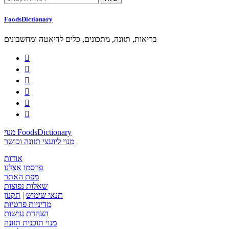
FoodsDictionary
בריאות, תזונה, מתכונים, כלים לדיאטה ומחשבונים






מנוי FoodsDictionary
מנוי ליועצי תזונה וכושר
אודות
פרסמו אצלנו
מפת האתר
שאלות נפוצות
תנאי שימוש
|
תקנון
מדיניות פרטיות
הצהרת נגישות
מנוי תוכנית תזונה