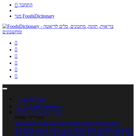
התחבר

מנוי FoodsDictionary






כניסה לחשבון

מנוי FoodsDictionary

מתכונים
קטגוריות מתכונים
קטגוריות נפוצות
מתכוני סלטים
מתכוני פשטידות
מתכוני עוגות
אוכל צמחוני
מתכונים לטבעוניים
אפייה
מוקפץ
עוגיות
פסטה
מתכוני עוף
מתכוני
בשר
מתכוני ילדים
מרקים
מתכונים ללא גלוטן
מתכונים לסוכרתיים