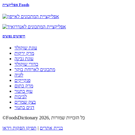
אפליקציית Foods
חיפושים נפוצים
עוגת שוקולד
מרק ירקות
עוגת גבינה
כדורי שוקולד
מתכונים לארוחת בוקר
לזניה
פנקייקים
מרק כתום
עוף בתנור
לביבות
בצק שמרים
דגים בתנור
©FoodsDictionary 2026, כל הזכויות שמורות
בניית אתרים
|
תפיקו הפקות וידאו