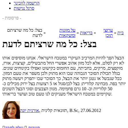
הרשמה לוובינר
סרגל נגישות
- פרסומת -
ערוצי
על מזונות
בצל: כל מה שרציתם
בית
»
»
בריאות
»
»
תוכן
ומשקאות
לדעת
בצל: כל מה שרציתם לדעת
הבצל הפך להיות המרכיב העיקרי במטבח הישראלי. אנחנו מוסיפים אותו
לא רק לסלט, אלא לכל מזון אהוב אפשרי החל מתבשילים, קציצות, אורז,
מוקפצים, מרקים, בחביתה, עם החומוס כקישוט ואפילו בקינוחים שונים.
בגלל תכולת הסוכר הגבוהה שבו הוא מתוק ולכן משפר את טעם המזון.
ככל שנבשל או נטגן יותר את הבצל, כך הסוכר שבו יתפרק ויעשה מתוק
יותר בפה. מבחינה קלורית: בצל לבן/סגול או 5 רצועות בצל ירוק מכילים כ-
50 קלוריות וכ- 10 גרם פחמימה. מגוון הצבעים וסוגי הבצל השונים
שקיימים במטבח הישראלי מעניקים לנו טעם טוב ועושר בריאותי.
, 27.06.2012
, תזונאית קלינית, B.Sc
אורנית יונה
תגובות

שלח לחבר
