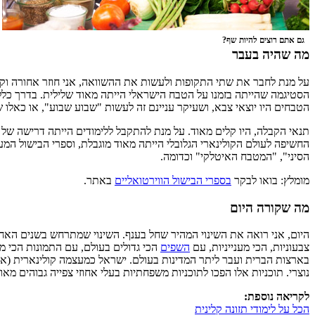
גם אתם רוצים להיות שף?
מה שהיה בעבר
על מנת לחבר את שתי התקופות ולעשות את ההשוואה, אני חוזר אחורה וקדי
הסטיגמה שהייתה בזמנו על הטבח הישראלי הייתה מאוד שלילית. בדרך כלל
הטבחים היו יוצאי צבא, ושעיקר עניינם זה לעשות "שבוע שבוע", או כאלו
החשיפה לעולם הקולינארי הגלובלי הייתה מאוד מוגבלת, וספרי הבישול המע
הסיני", "המטבח האיטלקי" וכדומה.
מומלץ: בואו לבקר
בספרי הבישול הווירטואליים
באתר.
מה שקורה היום
היום, אני רואה את השינוי המהיר שחל בענף. השינוי שמתרחש בשנים האחרונ
צבעוניות, הכי מענייניות, עם
השפים
הכי גדולים בעולם, עם התמונות הכי מ
בארצות הברית ועבר ליתר המדינות בעולם. ישראל כמעצמה קולינארית (אני
נוצרי. תוכניות אלו הפכו לתוכניות משפחתיות בעלי אחוזי צפייה גבוהים מ
לקריאה נוספת:
הכל על לימודי תזונה קלינית