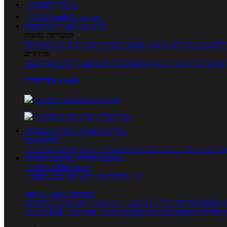
כניסה לחשבון

מנוי FoodsDictionary

מתכונים
קטגוריות מתכונים
קטגוריות נפוצות
קים
מתכונים ללא גלוטן
מתכונים לסוכרתיים
טרנדים בעולם האוכל
מיוחדים
מאכלי עדות
ספרי בישול
מתכונים לפי חגים ועונות
לפי שיטות הכנה
אפליקציית Foods
מוצרים ומאכלים
מוצרים ומאכלים
מילון האוכל
פריטי תזונה
ערכים תזונתיים
חיפוש ע"פ רכיבים
מכילים הכי הרבה
מחשבון קלוריות
מחשבון קלוריות
מנוי FoodsDictionary
5 ימי ניסיון חינם - לחצו לפרטים נוספים
מחשבוני תזונה ובריאות
ת
מחשבון שריפת קלוריות
מחשבון דופק מטרה
יחס מותניים לירכיים
 קלוריות
מחשבון מינונים מומלצים
מחשבון אחוז שומן
מחשבון BMI