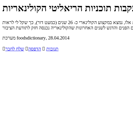
קבות תוכניות הריאליטי הקולינאריות
כל דור נמדד בעיני הדור הבא או בעיני אותם אנשים שחיים מספר דורות ויודעים למדוד ולהעריך את השינויים בתחום הקולינארי. אני ככותב שורות אלו, נמצא במקצוע הקולינארי כ- 26 שנים (כמעט דור), כך שקל לי לראות
, 28.04.2014
מערכת foodsdictionary
תגובות

הדפסה

שלח לחבר
