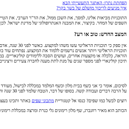
הפחתת נתרן: האתגר התעשייתי הבא
איך מגיעים לריכוך מושלם של בשר בקר?
התוכניות מביאות אלינו, למסך, את השכן ממול, את הד"ר הערבי, את הט
השפים של המחר. בקיצור, את המבנה האנתרופולוגי של מדינת ישראל. לכן,
המצב החדש: טוב או רע?
אין ספק כי תוכ
תוכניות הראליטי ויותר אנשים נרשמים ללמוד את המקצוע. נפתחים עוד בת
תיכון קולינארי לפני מספר שנים על מנת לתת מענה לחברה צעירים ורציניי
לסיכום, אומר כי אני כשף בבית מלון וכשף המלמד במכללה לבישול, מעודד
על הרבה דברים ועבודה קשה. בסופו של דבר, הטבח שלמד לפני 30 שנה והטבח שלומד היום, שואפים לאותה התוצאה - להביא את המוצר הטוב ביותר לסועד.
רוצים לבשל כמו שפים? כנסו אל קטגוריית
מתכוני שפים
באתר ותכינו בעצמ
הכותב הוא מאיר רוזנברג, שף מלון רימונים גלי כנרת ומרצה במכללת רימוני