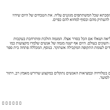
הסבתא שכל המשתתפים מגוננים עליה. את הטבחים של היום שיהיו
 להעתיק מהם ובסוף למחוא להם כפיים.
בחות, הוריו הסתכלו עליו בפליאה ושאלו אם הכל בסדר אצלו. המגמה הולכת ומתרחבת בעקבות
 השונים בעולם. היום אף ישנה מגמה של אנשים שלמדו מקצועות כמו
ם הסבה ללימודים קולינאריים. במכללה בה אני מלמד אנחנו רואים מגמה של גידול של כ- 20% בהרשמה ללימודים לעומת התקופה המקבילה אשתקד. בנוסף, המכללה פתחה בית ספר
ם בטלוויזיה ובמציאות האנשים נתקלים במקצוע שדורש מאמץ רב, ויתור





