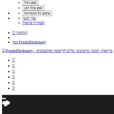
צור קשר
הצהרת נגישות
התחבר

מנוי FoodsDictionary





