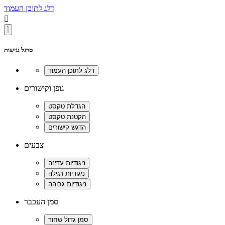
דלג לתוכן העמוד

סרגל נגישות
גופן וקישורים
צבעים
סמן העכבר