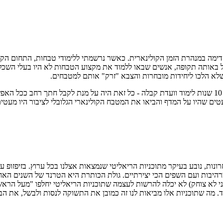
מה במנהרת הזמן הקולינארית. כאשר נרשמתי ללימודי טבחות, התחום הקולינ
 באותה תקופה, אנשים שבאו ללמוד את מקצוע הטבחות לא היו בעלי השכלה
 שלא הלכו ליחידות מובחרות והצבא "זרק" אותם למטבחים.
תנאי הקבלה, היו קלים מאוד. על מנת להתקבל ללימודים הייתה דרישה של 10 שנות לימוד וועדת קבלה - כל זאת 
טים שהיו על המדף והביאו את המטבח הקולינארי הגלובלי לציבור היו מעטי
ות, נובע בעיקר מתוכניות הריאליטי שנמצאות אצלנו בכל ערוץ. בזיפזופ עם
רהיבות ועם השפים הכי יצירתיים. גולת הכותרת היא הטרנד של השנים האחרו
 לא צוחק) לא יכלה להרשות לעצמה שתוכניות הריאליטי יחלפו "מעל הראש" ש
אוד. מה שתוכניות אלו מביאות לנו זה כמובן את התשוקה לנסות ולבשל, את ה