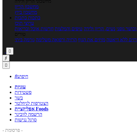
מחשבוני הריון ולידה
מחשבון הריון
מחשבון ביוץ
כתבות
כתבות
ערוצי תוכן
כושר גופני
נשים, הריון ולידה
טיפים והמלצות
חדשות אוכל ובריאות
טורים
זים ללא דיאטה
מזיזים את הגוף
הרזיה ורפואה משלימה
גורמה ביתי



חיפוש

עוגיות
פשטידות
בשר
הצטרפות לניוזלטר
אפליקציית Foods
הרשמה לוובינר
סרגל נגישות
- פרסומת -