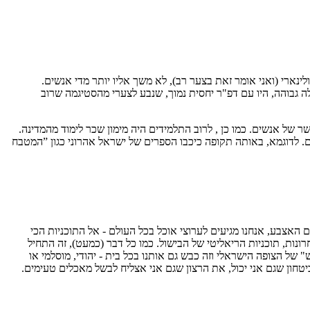
ארי (ואני אומר זאת בצער רב), לא משך אליו יותר מדי אנשים.
 גבוהה, היו עם דפ"ר יחסית נמוך, שנבע לצערי מהסטיגמה שרוב
היה על מנת לקבל חתך רחב ככל האפשר של אנשים. כמו כן , לרוב התלמידים היה מימון שכר לימוד מהמדינה.
ם. לדוגמא, באותה תקופה כיכבו הספרים של ישראל אהרוני כגון ”המטבח
 האצבע, אנחנו מגיעים לערוצי אוכל בכל העולם - אל התוכניות הכי
נות, תוכניות הריאליטי של הבישול. כמו כל דבר (כמעט), זה התחיל
ל הצופה הישראלי וזה כבש גם אותנו בכל בית - יהודי, מוסלמי או
ביטחון שגם אני יכול, את הרצון שגם אני אצליח לבשל מאכלים טעימים.