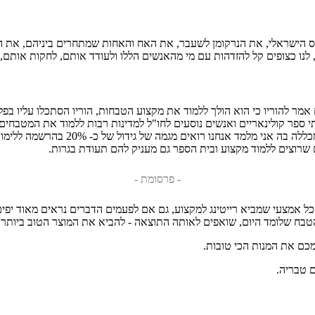
ייס הישראלי, את הנרקומן לשעבר, את האח והאחות שמתחרים ביניהם, את 
 לנו כצופים קל להזדהות עם מי מהאנשים הללו ולעודד אותם, לחקות אותם,
ניות הראליטי עשו משהו למקצוע. כאשר לפני 30 שנה, אדם אמר להוריו כי הוא הולך ללמוד את מקצוע הט
י ספר קולינאריים ואנשים נוסעים לחו"ל למדינות רבות ללמוד את המטבחים
הוראה, כלכלה או מקצעות אחרים, ועושי
ם שרוצים ללמוד מקצוע ובית הספר גם מעניק להם תעודת בגרות.
- פרסומת -
 כל אמצעי שמביא רייטינג למקצוע, גם אם לפעמים הדברים נראים מאוד יפי
כם את המנות הכי טובות.
ם טבריה.