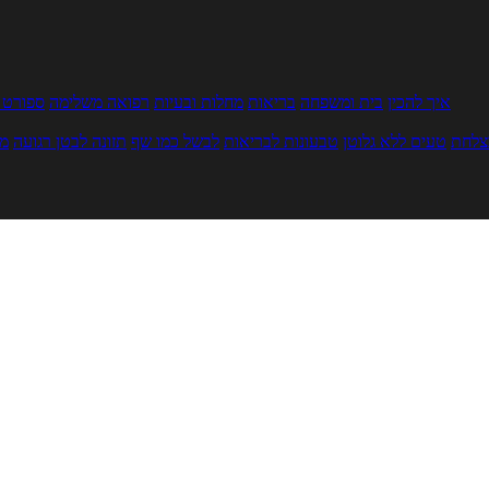
איך להכין
בית ומשפחה
בריאות
מחלות ובעיות
רפואה משלימה
ספורט ו
צלחת
טעים ללא גלוטן
טבעונות לבריאות
לבשל כמו שף
תזונה לבטן רגועה
מר