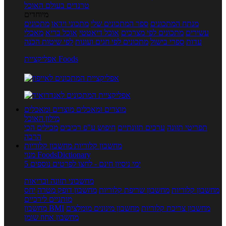
טרנדים בעולם האוכל
מיוחדים
מנתח המתכונים
ספר המתכונים שלי
מתכוני וידאו
מתכונים
עשירים
מתכונים לפי מצרכים
אוכל דיאטטי
אוכל בריא
מאכלי
עדות
ספרי בישול
מתכונים לפי חגים ועונות
לפי שיטות הכנה
אפליקציית Foods
מוצרים ומאכלים
מוצרים ומאכלים
מילון האוכל
תפריטי תזונה
ערכים תזונתיים
חיפוש ע"פ רכיבים
מכילים הכי
הרבה
מחשבון קלוריות
מחשבון קלוריות
מנוי FoodsDictionary
5 ימי ניסיון חינם - לחצו לפרטים נוספים
מחשבוני תזונה ובריאות
מחשבון קלוריות
מחשבון שריפת קלוריות
מחשבון דופק מטרה
יחס
מותניים לירכיים
מחשבון צריכת קלוריות
מחשבון מינונים מומלצים
מחשבון BMI
מחשבון אחוז שומן