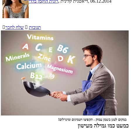
, 06.12.2014
, דיאטנית קלינית
רונית הוקמן בלדי
תגובות

שלח לחבר

במקום לטגן בשמן עמוק - תקפיצו ויטמינים ומינרלים!
כמעט כמו גמילה מעישון