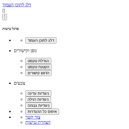
דלג לתוכן העמוד

סרגל נגישות
גופן וקישורים
צבעים
צור קשר
הצהרת נגישות