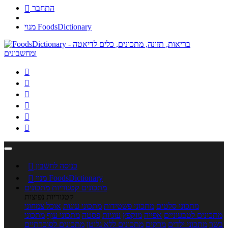
התחבר

מנוי FoodsDictionary






כניסה לחשבון

מנוי FoodsDictionary

מתכונים
קטגוריות מתכונים
קטגוריות נפוצות
מתכוני סלטים
מתכוני פשטידות
מתכוני עוגות
אוכל צמחוני
מתכונים לטבעוניים
אפייה
מוקפץ
עוגיות
פסטה
מתכוני עוף
מתכוני
בשר
מתכוני ילדים
מרקים
מתכונים ללא גלוטן
מתכונים לסוכרתיים