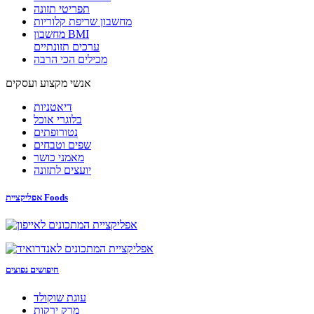
תפריטי תזונה
מחשבון שריפת קלוריות
מחשבון BMI
ערכים תזונתיים
מכילים הכי הרבה
אנשי מקצוע ועסקים
דיאטניות
בלוגרי אוכל
נטורופתים
שפים וטבחים
מאמני כושר
יועצים לתזונה
אפליקציית Foods
חיפושים נפוצים
עוגת שוקולד
מרק ירקות