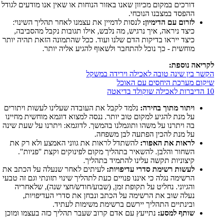
דורכים במקום מכיוון שאנו באזור הנוחות או שאין אנו מודעים לגודל
ההפסד במצבנו הנוכחי.
לזרום עם הדימיון:
לנסות לדמיין את עצמנו לאחר תהליך השינוי:
כיצד ניראה, איך נרגיש, מה נלבש, אילו תגובות נקבל מהסביבה,
כיצד ייראו בדיקות הדם שלנו ועוד. ככל שהתמונה הזאת תהיה יותר
מוחשית - כך נוכל להתחבר ולשאוף להגיע אליה יותר.
לקריאה נוספת:
הקשר בין שינה טובה לאכילה וירידה במשקל
שיקום מערכת היחסים עם האוכל
10 הדיברות לאכילה שוקולד בדיאטה
ויתור מתוך בחירה:
נלמד לקבל את העובדה שעלינו לעשות ויתורים
על מנת להגיע למקום טוב יותר. ננסה למצוא דוגמא מוחשית מחיינו
בה ויתרנו על משהו ותוגמלנו בהמשך. לדוגמא: ויתרנו על שעת שינה
על מנת להכין הפתעה לבן משפחה.
לראות את האפור:
להשתדל לראות את גווני האמצע ולא רק את
השחור והלבן. להשאיר בתהליך מקום לפינוקים וקצת "פניות".
קיצוניות תקשה עלינו להתמיד בתהליך.
לעשות רשימת סדרי עדיפויות:
לעיתים לאחר שנעלה על הכתב את
הרשימה נגלה כי איננו פנויים כעת לתהליך שינוי תזונתי וגם זה טבעי
והגיוני. נחליט על תקופת זמן, (שבוע/חודש/חצי שנה), שלאחריה
נעלה שוב את הרשימה על הכתב ונבחן את סדרי העדיפויות,
ובינתיים התהליך יירשם ברשימת משימות לעתיד.
שותף למסע:
נתייעץ עם אדם קרוב שעבר תהליך כזה בעצמו ומוכן