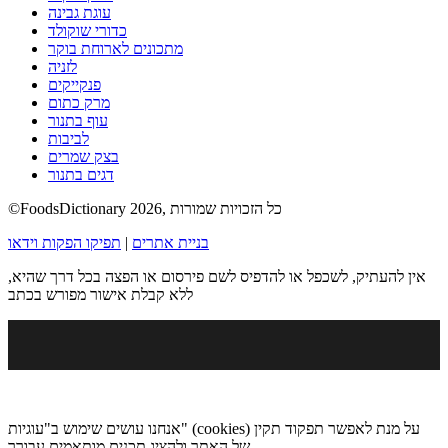
עוגת גבינה
כדורי שוקולד
מתכונים לארוחת בוקר
לזניה
פנקייקים
מרק כתום
עוף בתנור
לביבות
בצק שמרים
דגים בתנור
©FoodsDictionary 2026, כל הזכויות שמורות
בניית אתרים
|
תפיקו הפקות וידאו
אין להעתיק, לשכפל או להדפיס לשם פירסום או הפצה בכל דרך שהיא,
ללא קבלת אישור מפורש בכתב
אנחנו עושים שימוש ב"עוגיות" (cookies) על מנת לאפשר תפקוד תקין
של האתר ולהציג תכנים מותאמים עבורך.