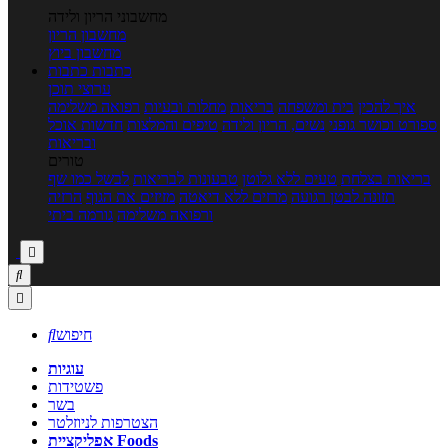
מחשבוני הריון ולידה
מחשבון הריון
מחשבון ביוץ
כתבות
כתבות
ערוצי תוכן
איך להכין
בית ומשפחה
בריאות
מחלות ובעיות
רפואה משלימה
ספורט וכושר גופני
נשים, הריון ולידה
טיפים והמלצות
חדשות אוכל
ובריאות
טורים
בריאות בצלחת
טעים ללא גלוטן
טבעונות לבריאות
לבשל כמו שף
תזונה לבטן רגועה
מרזים ללא דיאטה
מזיזים את הגוף
הרזיה
ורפואה משלימה
גורמה ביתי



חיפוש

עוגיות
פשטידות
בשר
הצטרפות לניוזלטר
אפליקציית Foods