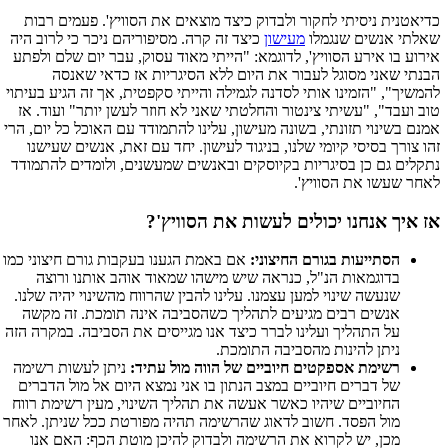
כדיאטנית ניסיתי לחקור ולבדוק כיצד מוצאים את הסוויץ'. פעמים רבות
שאלתי אנשים שנגמלו
מעישון
כיצד זה קרה. מסיפוריהם ניכר כי לרוב היה
אירוע בו אירע הסוויץ', לדוגמא: "הייתי מאוד עסוק, עבר יום שלם ולפתע
הבנתי שאני מסוגל לעבור את היום ללא הסיגריות אז כדאי שאנסה
להמשיך", "הזמינו אותי לסדנה לגמילה והייתי סקפטית, אך זה הגיע בעיתוי
טוב ועבד", "עשיתי צינטור והחלטתי שאני לא חוזר לעשן יותר" ועוד. אז
אמנם בשינוי תזונתי, בשונה מעישון, עלינו להתמודד עם האוכל כל יום, הרי
זהו צורך בסיסי קיומי שלנו, בניגוד לעישון. יחד עם זאת, אנשים שעישנו
נתקלים גם כן בסיגריות בקיוסקים ובאנשים שמעשנים, ולומדים להתמודד
לאחר שעשו את הסוויץ'.
אז איך אנחנו יכולים לעשות את הסוויץ'?
הסתייעות בגורם החיצוני:
אם באמת הגענו בעקבות גורם חיצוני כמו
בדוגמאות הנ"ל, כנראה שיש מישהו שמאוד אוהב אותנו ורוצה
שנעשה שינוי למען עצמנו. עלינו להבין שהרווח מהשינוי יהיה שלנו.
אנשים רבים מגיעים לתהליך כשהסביבה אינה תומכת. זה מקשה
על התהליך ועלינו לברר כיצד אנו מגייסים את הסביבה. במקרה הזה
ניתן להינות מהסביבה התומכת.
רשימת אספקטים חיוביים של הווה מול עתיד:
ניתן לעשות רשימה
של דברים חיוביים במצב הנתון בו אני נמצא היום אל מול הדברים
החיוביים שיהיו כאשר אעשה את תהליך השינוי, מעין רשימת רווח
מול הפסד. חשוב לדאוג שהרשימה תהיה מפורטת ככל שניתן. לאחר
מכן, יש לקרוא את הרשימה ולבדוק להיכן מוטת הכף: האם אנו