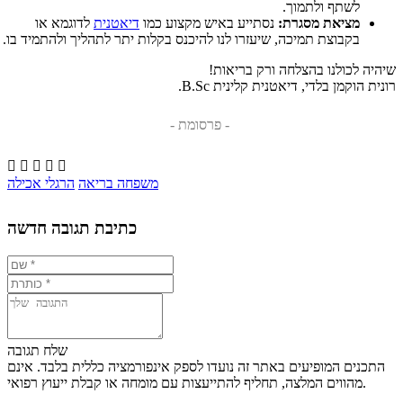
לשתף ולתמוך.
מציאת מסגרת:
נסתייע באיש מקצוע כמו
דיאטנית
לדוגמא או
בקבוצת תמיכה, שיעזרו לנו להיכנס בקלות יתר לתהליך ולהתמיד בו.
שיהיה לכולנו בהצלחה ורק בריאות!
רונית הוקמן בלדי, דיאטנית קלינית B.Sc.
- פרסומת -





משפחה בריאה
הרגלי אכילה
כתיבת תגובה חדשה
שלח תגובה
התכנים המופיעים באתר זה נועדו לספק אינפורמציה כללית בלבד. אינם
מהווים המלצה, תחליף להתייעצות עם מומחה או קבלת ייעוץ רפואי.