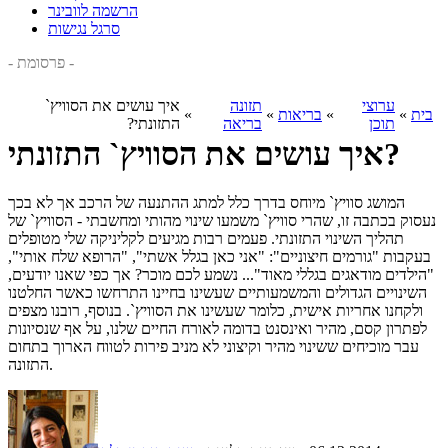
הרשמה לוובינר
סרגל נגישות
- פרסומת -
ערוצי
תזונה
איך עושים את הסוויץ`
בית
»
»
בריאות
»
»
תוכן
בריאה
התזונתי?
איך עושים את הסוויץ` התזונתי?
המושג סוויץ` מיוחס בדרך כלל למתג ההתנעה של הרכב אך לא בכך
נעסוק בכתבה זו, שהרי סוויץ` משמעו שינוי מהותי ומחשבתי - הסוויץ` של
תהליך השינוי התזונתי. פעמים רבות מגיעים לקליניקה שלי מטופלים
בעקבות "גורמים חיצוניים": "אני כאן בגלל אשתי", "הרופא שלח אותי",
"הילדים מודאגים בגללי מאוד"... נשמע לכם מוכר? אך כפי שאנו יודעים,
השינויים הגדולים והמשמעותיים שעשינו בחיינו התרחשו כאשר החלטנו
ולקחנו אחריות אישית, כלומר שעשינו את הסוויץ`. בנוסף, רובנו מצפים
לפתרון קסם, מהיר ואינסנט בדומה לאורח החיים שלנו, על אף שנסיונות
עבר מוכיחים ששינוי מהיר וקיצוני לא מניב פירות לטווח הארוך בתחום
התזונה.