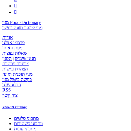


מנוי FoodsDictionary
מנוי ליועצי תזונה וכושר
אודות
פרסמו אצלנו
מפת האתר
שאלות נפוצות
תנאי שימוש
|
תקנון
מדיניות פרטיות
הצהרת נגישות
מנוי תוכנית תזונה
בקשת ביטול מנוי
הבלוג שלנו
RSS
צור קשר
קטגוריות מתכונים
מתכוני סלטים
מתכוני פשטידות
מתכוני עוגות