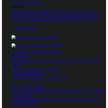
טרנדים בעולם האוכל
מיוחדים
מנתח המתכונים
ספר המתכונים שלי
מתכוני וידאו
מתכונים
עשירים
מתכונים לפי מצרכים
אוכל דיאטטי
אוכל בריא
מאכלי
עדות
ספרי בישול
מתכונים לפי חגים ועונות
לפי שיטות הכנה
אפליקציית Foods
מוצרים ומאכלים
מוצרים ומאכלים
מילון האוכל
תפריטי תזונה
ערכים תזונתיים
חיפוש ע"פ רכיבים
מכילים הכי
הרבה
מחשבון קלוריות
מחשבון קלוריות
מנוי FoodsDictionary
5 ימי ניסיון חינם - לחצו לפרטים נוספים
מחשבוני תזונה ובריאות
מחשבון קלוריות
מחשבון שריפת קלוריות
מחשבון דופק מטרה
יחס
מותניים לירכיים
מחשבון צריכת קלוריות
מחשבון מינונים מומלצים
מחשבון BMI
מחשבון אחוז שומן