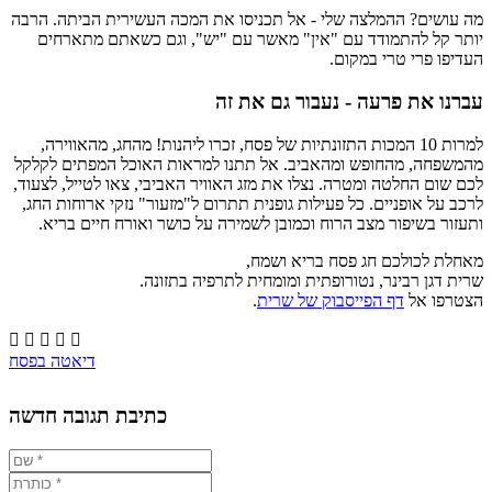
מה עושים? ההמלצה שלי - אל תכניסו את המכה העשירית הביתה. הרבה
יותר קל להתמודד עם "אין" מאשר עם "יש", וגם כשאתם מתארחים
העדיפו פרי טרי במקום.
עברנו את פרעה - נעבור גם את זה
למרות 10 המכות התזונתיות של פסח, זכרו ליהנות! מהחג, מהאווירה,
מהמשפחה, מהחופש ומהאביב. אל תתנו למראות האוכל המפתים לקלקל
לכם שום החלטה ומטרה. נצלו את מזג האוויר האביבי, צאו לטייל, לצעוד,
לרכב על אופניים. כל פעילות גופנית תתרום ל"מזעור" נזקי ארוחות החג,
ותעזור בשיפור מצב הרוח וכמובן לשמירה על כושר ואורח חיים בריא.
מאחלת לכולכם חג פסח בריא ושמח,
שרית דגן רבינר, נטורופתית ומומחית לתרפיה בתזונה
.
הצטרפו אל
דף הפייסבוק של שרית
.





דיאטה בפסח
כתיבת תגובה חדשה