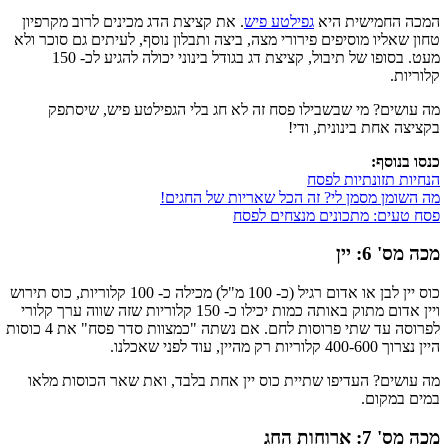
המכה החמישית היא
גפילטע פיש
. את קציצת הדג מכינים לרוב מקרפיון
טחון שאליו מוסיפים פירורי מצה, ביצה ותבלון נוסף, לעיתים גם סוכר ולא
מעט. בסופו של תיבול, קציצת דג בגודל בינוני יכולה להגיע לכ- 150
קלוריות.
מה עושים? מי שבשבילו פסח זה לא חג בלי הגפילטע פיש, שיסתפק
בקציצה אחת בינונית, ודי!
כנסו בנוסף:
הנחיות תזונתיות לפסח
מה השומן מסמן לי? זה הכל שאריות של החגים!
פסח טעים: מתכונים מנצחים לפסח
מכה מס' 6: יין
כוס יין לבן או אדום רגיל (כ- 100 מ"ל) מכילה כ- 100 קלוריות, כוס תירוש
ויין אדום מתוק באותה כמות יכילו כ- 150 קלוריות שזה שווה ערך קלורי
לפרוסה עד שתי פרוסות לחם. אם נשתה "כמצוות סדר פסח" את 4 כוסות
היין נצרוך 400-600 קלוריות רק מהיין, עוד לפני שאכלנו.
מה עושים? העדיפו שתיית כוס יין אחת בלבד, ואת שאר הכוסות מלאו
במים במקום.
מכה מס' 7: ארוחות החג