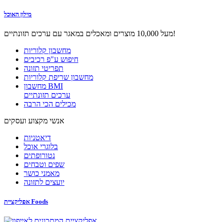
מילון האוכל
מעל 10,000 מוצרים ומאכלים במאגר עם ערכים תזונתיים!
מחשבון קלוריות
חיפוש ע"פ רכיבים
תפריטי תזונה
מחשבון שריפת קלוריות
מחשבון BMI
ערכים תזונתיים
מכילים הכי הרבה
אנשי מקצוע ועסקים
דיאטניות
בלוגרי אוכל
נטורופתים
שפים וטבחים
מאמני כושר
יועצים לתזונה
אפליקציית Foods