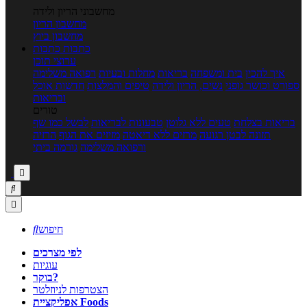
מחשבוני הריון ולידה
מחשבון הריון
מחשבון ביוץ
כתבות
כתבות
ערוצי תוכן
איך להכין
בית ומשפחה
בריאות
מחלות ובעיות
רפואה משלימה
ספורט וכושר גופני
נשים, הריון ולידה
טיפים והמלצות
חדשות אוכל
ובריאות
טורים
בריאות בצלחת
טעים ללא גלוטן
טבעונות לבריאות
לבשל כמו שף
תזונה לבטן רגועה
מרזים ללא דיאטה
מזיזים את הגוף
הרזיה
ורפואה משלימה
גורמה ביתי



חיפוש

לפי מצרכים
עוגיות
בוקר?
הצטרפות לניוזלטר
אפליקציית Foods