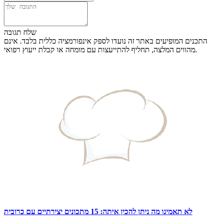
שלח תגובה
התכנים המופיעים באתר זה נועדו לספק אינפורמציה כללית בלבד. אינם
מהווים המלצה, תחליף להתייעצות עם מומחה או קבלת ייעוץ רפואי.
לא תאמינו מה ניתן להכין איתה: 15 מתכונים יצירתיים עם כרובית