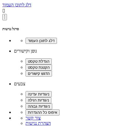
דלג לתוכן העמוד

סרגל נגישות
גופן וקישורים
צבעים
צור קשר
הצהרת נגישות