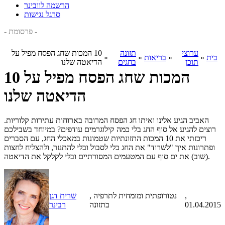
הרשמה לוובינר
סרגל נגישות
- פרסומת -
ערוצי
תזונה
10 המכות שחג הפסח מפיל על
בית
»
»
בריאות
»
»
תוכן
בחגים
הדיאטה שלנו
10 המכות שחג הפסח מפיל על
הדיאטה שלנו
האביב הגיע אלינו ואיתו חג הפסח המרובה בארוחות עתירות קלוריות.
רוצים להגיע אל סוף החג בלי כמה קילוגרמים עודפים? במיוחד בשבילכם
ריכזתי את 10 המכות התזונתיות שטמונות במאכלי החג, עם הסברים
ופתרונות איך "לשרוד" את החג בלי לסבול ובלי להתנזר, ולהצליח לחצות
(שוב) את ים סוף עם המטעמים המסורתיים ובלי לקלקל את הדיאטה.
,
, נטורופתית ומומחית לתרפיה
שרית דגן
01.04.2015
בתזונה
רבינר