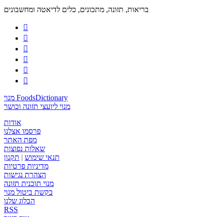
בריאות, תזונה, מתכונים, כלים לדיאטה ומחשבונים






מנוי FoodsDictionary
מנוי ליועצי תזונה וכושר
אודות
פרסמו אצלנו
מפת האתר
שאלות נפוצות
תנאי שימוש
|
תקנון
מדיניות פרטיות
הצהרת נגישות
מנוי תוכנית תזונה
בקשת ביטול מנוי
הבלוג שלנו
RSS