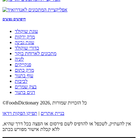
חיפושים נפוצים
עוגת שוקולד
מרק ירקות
עוגת גבינה
כדורי שוקולד
מתכונים לארוחת בוקר
לזניה
פנקייקים
מרק כתום
עוף בתנור
לביבות
בצק שמרים
דגים בתנור
©FoodsDictionary 2026, כל הזכויות שמורות
בניית אתרים
|
תפיקו הפקות וידאו
אין להעתיק, לשכפל או להדפיס לשם פירסום או הפצה בכל דרך שהיא,
ללא קבלת אישור מפורש בכתב