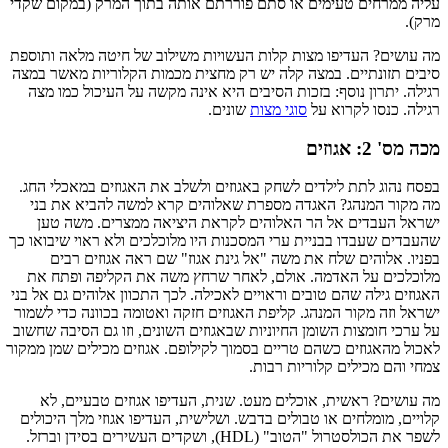
עליה ממרחים טעימים או סתם פוררתם אותה בתוך המרק (במקום שקדי
מרק).
מה עושים? העדיפו מצות קלות העשויות משילוב של חיטה מלאה ותוספת
סיבים תזונתיים. במצה קלה יש רק מחצית מכמות הקלוריות מאשר במצה
רגילה. יתרון נוסף: בזכות הסיבים היא אינה מקשה על העיכול כמו מצה
רגילה. כנסו לקרוא על
סוגי מצות
שונים.
מכה מס' 2: אגוזים
בפסח נהוג לתת לילדים לשחק באגוזים ולשלב את האגוזים במאכלי החג.
מה מקור המנהג? האגדה מספרת שאלוהים קרא למשה להביא את בני
ישראל העבדים אל הר האלוהים לקראת היציאה ממצרים. משה טען
שהעבדים שעבדו בבניית ערי המסכנות היו מלוכלכים ולא ראוי שיבואו כך
בפניו. אלוהים שלח את משה "אל גינת אגוז" שם ראה אגוזים רבים
מלוכלכים על האדמה. אולם, לאחר שרחץ משה את הקליפה ופתח את
האגוזים גילה שהם טובים וראויים לאכילה. לכך התכוון אלוהים גם אל בני
ישראל וזה מקור המנהג. קליפת האגוזים חזקה ואטומה בכוונה כדי לשמור
על ערכי חומצות השומן החיוניות שבאגוזים השונים, וזו גם הסיבה שחשוב
לאכול מהאגוזים כשהם טריים בסמוך לקילופם. אגוזים מכילים שמן ממקור
צמחי והם מכילים קלוריות רבות.
מה עושים? ראשית, אוכלים מעט. שנית, העדיפו אגוזים טבעיים, לא
קלויים, מומלחים או טבולים בדבש. ושלישית, העדיפו אגוזי מלך היכולים
לשפר את הכולסטרול "הטוב" (HDL),
ושקדים העשירים בסידן וברזל.