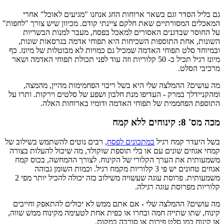
גם בליל הסדר וגם בשאר ארוחות החג אנחנו "מגיעים לאוכל" אחרי
המאכלים המסורתיים שאת חלקם ציינתי קודם. מכיוון שיש צורך "לחפות"
על החוסר שבדגנים האסורים למאכל בפסח, מעבר למנות הבשריות
השונות, אחת התוספות השכיחות היא תפוחי אדמה בגרסאות שונות,
ובמיוחד סלט תפוחי האדמה שמכיל גם כמויות לא מבוטלות של מיונז. כף
מיונז רגיל תכיל כ- 50 קלוריות וזה עוד לפני תכולת תפוחי האדמה ושאר
מרכיבי הסלט.
מה עושים? ההמלצה שלי היא בשל ריבוי הפחמימות מהיין, מהמצה,
ומהקניידלך במרק - העדיפו מנת חלבון ושפע של סלטים וירקות. ותרו על
התוספת הפחממית של תפוחי האדמה ודומיו בארוחות האלה.
מכה מס' 8: קינוחים ללא קמח
בשל היעדר קמח רגיל
במתכונים לפסח
, רבים נוטים להשתמש בשילוב של
קמחי אגוזים שונים עם או בלי תוספת שוקולד, מה שיכול להעלות בצורה
משמעותית את הערך הקלורי של הקינוח. לצורך ההמחשה, בכוס קמח
אגוזים טחונים יש פי 3 קלוריות מקמח רגיל. וכמות השומן גבוהה
משמעותית. פרוסת עוגה שעשויה משילוב כזה יכולה להכיל יותר מפי 2
קלוריות מפרוסת עוגה רגילה.
מה עושים? ההמלצה שלי - אם אתם ממש לא יכולים להתאפק וחייבים
קינוח, שתו שתייה חמה ובחרו או כפית אחת לטעימה מקינוח ממש שווה,
או קינוח כמו סלט פירות או סורבה במקום.