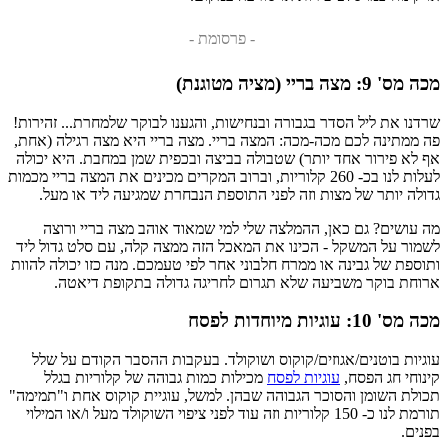
- פרסומת -
מכה מס' 9: מצה בריי (מציה מטוגנת)
שרדנו את ליל הסדר בגבורה ובנחישות, והגענו לבוקר שלמחרת... זהירות!
פה ממתינה לכם מכה-מכה: המצה בריי. מצה בריי היא מצה רגילה (אחת,
אף לא פירור אחד יותר) שטבולה בביצה ובכפית שמן במחבת. היא יכולה
לעלות לנו בכ- 260 קלוריות, וברוב המקרים מכינים את המצה בריי מכמות
גדולה יותר של מצות וזה לפני התוספת הנבחרת שמגיעה ליד או מעל.
מה עושים? גם כאן, ההמלצה שלי למי שמאוד אוהב מצה בריי ורוצה
לשמור על המשקל - הכינו את המאכל הזה ממצה קלה, עם סלט גדול ליד
ותוספת של גבינה או ממרח חלבוני אחר לפי טעמכם. מנה כזו יכולה להוות
ארוחת בוקר משביעה שלא תגרום לחריגה גדולה בתקופת דיאטה.
מכה מס' 10: עוגיות מיוחדות לפסח
עוגיות בוטנים/אגוזים/קוקוס ושוקולד. בעקבות ההסבר הקודם על שלל
קינוחי חג הפסח,
עוגיות לפסח
מכילות כמות גבוהה של קלוריות בגלל
תכולת השומן והסוכר הגבוהה שבהן. למשל, עוגיית קוקוס אחת ו"תמימה"
תורמת לנו כ- 150 קלוריות וזה עוד לפני ציפוי השוקולד מעל ו/או המילוי
בפנים.