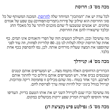
מכה מס' 3: חרוסת
לכל עדה יש את "המתכון" המיוחד שלה
לחרוסת
. המכנה המשותף של כל
סוגי החרוסת הוא שילוב של פירות (תמרים/תפוחים) עם שפע של אגוזים
טחונים. יש אנשים שנשבעו לי שהם מוכנים לוותר על כל מאכלי החג
ובלבד שישאירו להם את החרוסת.
מה עושים? ובכן, השילוב הטעים הזה של הפרי והאגוזים אינו תמים. כף
אחת של חרוסת יכולה לעלות לנו בכ- 80 קלוריות לפחות, וזה עוד לפני
שהוספנו את המצה שעליה מורחים אותה. לכן, נסו להסתפק בכף אחת
בלבד.
מכה מס' 4: קניידלך
הכדורים הדחוסים האלה מקמח מצה... יש המעדיפים אותם קטנים
שנכנסים בביס אחד, ויש המעדיפים אותם גדולים כדי לחתוך אותם
לארבע. דבר אחד בטוח - מה שהם מכילים זו פחמימה ריקה ומרוכזת.
קניידל בגודל בינוני יכול להיות שווה ערך לפרוסת לחם.
מה עושים? זכרו שגם לקניידל השני יש את אותו הטעם בדיוק. העדיפו
אחד והוסיפו לקערת המרק שפע ירקות מבושלים במקום.
מכה מס' 5: גפילטע פיש (קציצת דג)