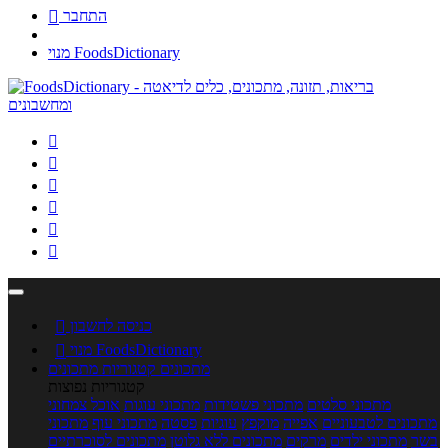
התחבר

מנוי FoodsDictionary






כניסה לחשבון

מנוי FoodsDictionary

מתכונים
קטגוריות מתכונים
קטגוריות נפוצות
מתכוני סלטים
מתכוני פשטידות
מתכוני עוגות
אוכל צמחוני
מתכונים לטבעוניים
אפייה
מוקפץ
עוגיות
פסטה
מתכוני עוף
מתכוני
בשר
מתכוני ילדים
מרקים
מתכונים ללא גלוטן
מתכונים לסוכרתיים