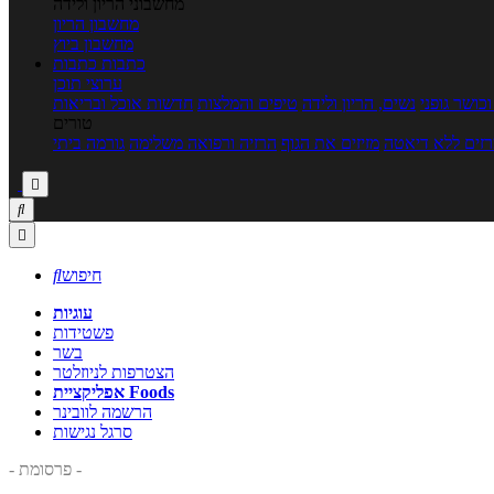
מחשבוני הריון ולידה
מחשבון הריון
מחשבון ביוץ
כתבות
כתבות
ערוצי תוכן
כושר גופני
נשים, הריון ולידה
טיפים והמלצות
חדשות אוכל ובריאות
טורים
זים ללא דיאטה
מזיזים את הגוף
הרזיה ורפואה משלימה
גורמה ביתי



חיפוש

עוגיות
פשטידות
בשר
הצטרפות לניוזלטר
אפליקציית Foods
הרשמה לוובינר
סרגל נגישות
- פרסומת -