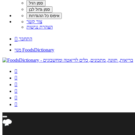
צור קשר
הצהרת נגישות
התחבר

מנוי FoodsDictionary





