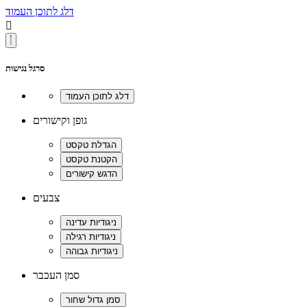
דלג לתוכן העמוד

סרגל נגישות
גופן וקישורים
צבעים
סמן העכבר