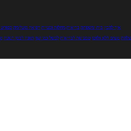
איך להכין
בית ומשפחה
בריאות
מחלות ובעיות
רפואה משלימה
ספורט ו
צלחת
טעים ללא גלוטן
טבעונות לבריאות
לבשל כמו שף
תזונה לבטן רגועה
מר