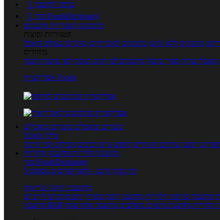
כניסה לחשבון

מנוי FoodsDictionary

מתכונים
קטגוריות מתכונים
קטגוריות נפוצות
קים
מתכונים ללא גלוטן
מתכונים לסוכרתיים
טרנדים בעולם האוכל
מיוחדים
מאכלי עדות
ספרי בישול
מתכונים לפי חגים ועונות
לפי שיטות הכנה
אפליקציית Foods
מוצרים ומאכלים
מוצרים ומאכלים
מילון האוכל
פריטי תזונה
ערכים תזונתיים
חיפוש ע"פ רכיבים
מכילים הכי הרבה
מחשבון קלוריות
מחשבון קלוריות
מנוי FoodsDictionary
5 ימי ניסיון חינם - לחצו לפרטים נוספים
מחשבוני תזונה ובריאות
ת
מחשבון שריפת קלוריות
מחשבון דופק מטרה
יחס מותניים לירכיים
 קלוריות
מחשבון מינונים מומלצים
מחשבון אחוז שומן
מחשבון BMI