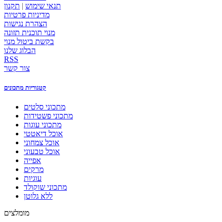
תנאי שימוש
|
תקנון
מדיניות פרטיות
הצהרת נגישות
מנוי תוכנית תזונה
בקשת ביטול מנוי
הבלוג שלנו
RSS
צור קשר
קטגוריות מתכונים
מתכוני סלטים
מתכוני פשטידות
מתכוני עוגות
אוכל דיאטטי
אוכל צמחוני
אוכל טבעוני
אפייה
מרקים
עוגיות
מתכוני שוקולד
ללא גלוטן
מומלצים