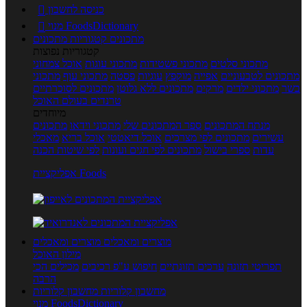
כניסה לחשבון

מנוי FoodsDictionary

מתכונים
קטגוריות מתכונים
קטגוריות נפוצות
מתכוני סלטים
מתכוני פשטידות
מתכוני עוגות
אוכל צמחוני
מתכונים לטבעוניים
אפייה
מוקפץ
עוגיות
פסטה
מתכוני עוף
מתכוני
בשר
מתכוני ילדים
מרקים
מתכונים ללא גלוטן
מתכונים לסוכרתיים
טרנדים בעולם האוכל
מיוחדים
מנתח המתכונים
ספר המתכונים שלי
מתכוני וידאו
מתכונים
עשירים
מתכונים לפי מצרכים
אוכל דיאטטי
אוכל בריא
מאכלי
עדות
ספרי בישול
מתכונים לפי חגים ועונות
לפי שיטות הכנה
אפליקציית Foods
מוצרים ומאכלים
מוצרים ומאכלים
מילון האוכל
תפריטי תזונה
ערכים תזונתיים
חיפוש ע"פ רכיבים
מכילים הכי
הרבה
מחשבון קלוריות
מחשבון קלוריות
מנוי FoodsDictionary