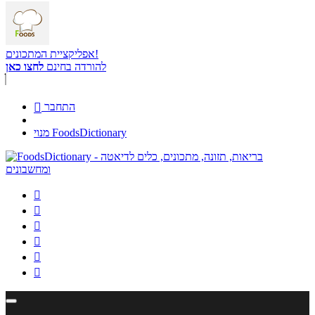
אפליקציית המתכונים!
להורדה בחינם
לחצו כאן
התחבר

מנוי FoodsDictionary





