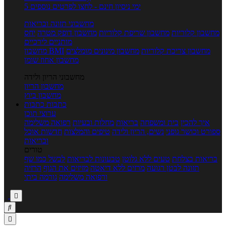
5 ימי ניסיון חינם - לחצו לפרטים נוספים
מחשבוני תזונה ובריאות
מחשבון קלוריות
מחשבון שריפת קלוריות
מחשבון דופק מטרה
יחס
מותניים לירכיים
מחשבון צריכת קלוריות
מחשבון מינונים מומלצים
מחשבון BMI
מחשבון אחוז שומן
מחשבוני הריון ולידה
מחשבון הריון
מחשבון ביוץ
כתבות
כתבות
ערוצי תוכן
איך להכין
בית ומשפחה
בריאות
מחלות ובעיות
רפואה משלימה
ספורט וכושר גופני
נשים, הריון ולידה
טיפים והמלצות
חדשות אוכל
ובריאות
טורים
בריאות בצלחת
טעים ללא גלוטן
טבעונות לבריאות
לבשל כמו שף
תזונה לבטן רגועה
מרזים ללא דיאטה
מזיזים את הגוף
הרזיה
ורפואה משלימה
גורמה ביתי


