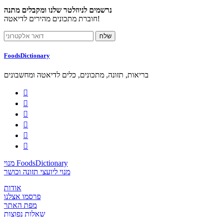
נרשמים לניוזלטר שלנו ומקבלים מתנה
חוברת מתכונים מהירים לדיאטה!
FoodsDictionary
בריאות, תזונה, מתכונים, כלים לדיאטה ומחשבונים






מנוי FoodsDictionary
מנוי ליועצי תזונה וכושר
אודות
פרסמו אצלנו
מפת האתר
שאלות נפוצות