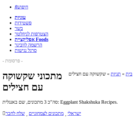
חיפוש

עוגיות
פשטידות
בשר
הצטרפות לניוזלטר
אפליקציית Foods
הרשמה לוובינר
סרגל נגישות
- פרסומת -
מתכוני שקשוקה
בית
»
תגיות
»
שקשוקה עם חצילים
עם חצילים
סה"כ 3 מתכונים, שם באנגלית: Eggplant Shakshuka Recipes.
ישראלי

מתכונים לצמחוניים

שלח לחבר
