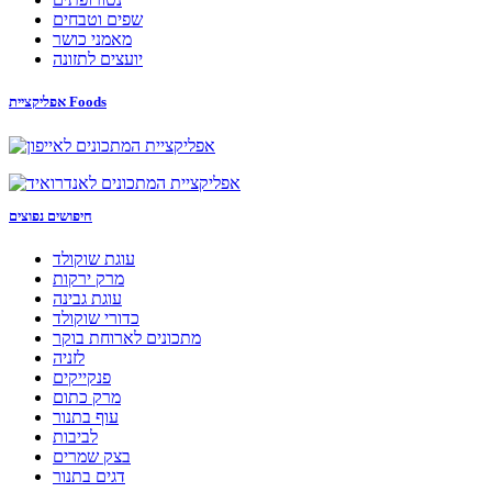
שפים וטבחים
מאמני כושר
יועצים לתזונה
אפליקציית Foods
חיפושים נפוצים
עוגת שוקולד
מרק ירקות
עוגת גבינה
כדורי שוקולד
מתכונים לארוחת בוקר
לזניה
פנקייקים
מרק כתום
עוף בתנור
לביבות
בצק שמרים
דגים בתנור