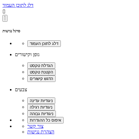
דלג לתוכן העמוד

סרגל נגישות
גופן וקישורים
צבעים
צור קשר
הצהרת נגישות