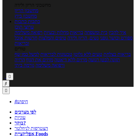
מחשבוני הריון ולידה
מחשבון הריון
מחשבון ביוץ
כתבות
כתבות
ערוצי תוכן
איך להכין
בית ומשפחה
בריאות
מחלות ובעיות
רפואה משלימה
ספורט וכושר גופני
נשים, הריון ולידה
טיפים והמלצות
חדשות אוכל
ובריאות
טורים
בריאות בצלחת
טעים ללא גלוטן
טבעונות לבריאות
לבשל כמו שף
תזונה לבטן רגועה
מרזים ללא דיאטה
מזיזים את הגוף
הרזיה
ורפואה משלימה
גורמה ביתי



חיפוש

לפי מצרכים
עוגיות
בוקר?
הצטרפות לניוזלטר
אפליקציית Foods