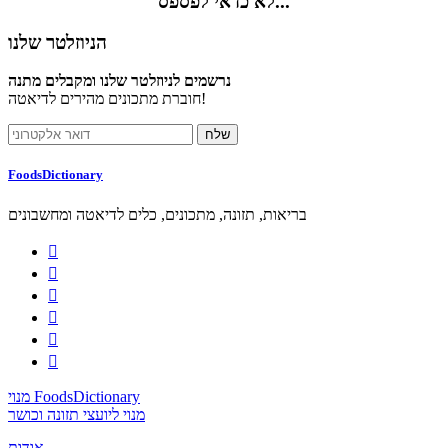
לא כדאי לפספס...
הניוזלטר שלנו
נרשמים לניוזלטר שלנו ומקבלים מתנה
חוברת מתכונים מהירים לדיאטה!
FoodsDictionary
בריאות, תזונה, מתכונים, כלים לדיאטה ומחשבונים






מנוי FoodsDictionary
מנוי ליועצי תזונה וכושר
אודות