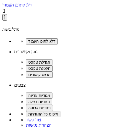
דלג לתוכן העמוד

סרגל נגישות
גופן וקישורים
צבעים
צור קשר
הצהרת נגישות