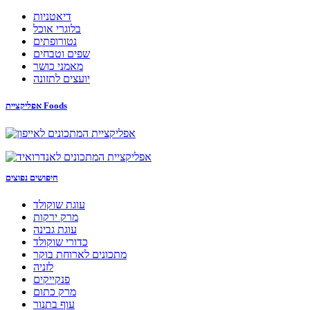
דיאטניות
בלוגרי אוכל
נטורופתים
שפים וטבחים
מאמני כושר
יועצים לתזונה
אפליקציית Foods
חיפושים נפוצים
עוגת שוקולד
מרק ירקות
עוגת גבינה
כדורי שוקולד
מתכונים לארוחת בוקר
לזניה
פנקייקים
מרק כתום
עוף בתנור