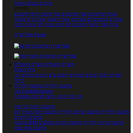
טרנדים בעולם האוכל
מיוחדים
מנתח המתכונים
ספר המתכונים שלי
מתכוני וידאו
מתכונים
עשירים
מתכונים לפי מצרכים
אוכל דיאטטי
אוכל בריא
מאכלי
עדות
ספרי בישול
מתכונים לפי חגים ועונות
לפי שיטות הכנה
אפליקציית Foods
מוצרים ומאכלים
מוצרים ומאכלים
מילון האוכל
תפריטי תזונה
ערכים תזונתיים
חיפוש ע"פ רכיבים
מכילים הכי
הרבה
מחשבון קלוריות
מחשבון קלוריות
מנוי FoodsDictionary
5 ימי ניסיון חינם - לחצו לפרטים נוספים
מחשבוני תזונה ובריאות
מחשבון קלוריות
מחשבון שריפת קלוריות
מחשבון דופק מטרה
יחס
מותניים לירכיים
מחשבון צריכת קלוריות
מחשבון מינונים מומלצים
מחשבון BMI
מחשבון אחוז שומן