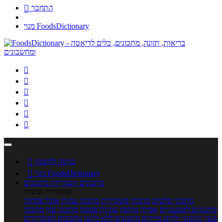
התחבר

מנוי FoodsDictionary






כניסה לחשבון

מנוי FoodsDictionary

מתכונים
קטגוריות מתכונים
קטגוריות נפוצות
מתכוני סלטים
מתכוני פשטידות
מתכוני עוגות
אוכל צמחוני
מתכונים לטבעוניים
אפייה
מוקפץ
עוגיות
פסטה
מתכוני עוף
מתכוני
בשר
מתכוני ילדים
מרקים
מתכונים ללא גלוטן
מתכונים לסוכרתיים