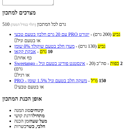
מצרכים למתכון
510 גרם לכל המתכון
(תלוי בגודל המנה)
גביע
(200 גרם)
-
יוגורט PRO עם 20 גרם חלבון בטעם טבעי
או בטעם וניל

גביע
(130 גרם)
-
מעדן חלב בטעם שוקולד 0% שומן
10
גרם
-
אבקת קקאו
כף אחת

2
כפות
-
סה"כ
(20
-
Sweetango - אינסטנט פודינג בטעם וניל
גרם)
או רגיל

150
מ"ל
-
PRO - משקה חלב בטעם וניל 1.5% שומן
או בטעם טבעי

אופן הכנת המתכון
קינוחים
סוג המנה
מתחיל
דרגת קושי
מעל שעה
זמן הכנה
חלבי, כשר
כשרות