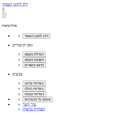
דלג לתוכן העמוד

סרגל נגישות
גופן וקישורים
צבעים
צור קשר
הצהרת נגישות