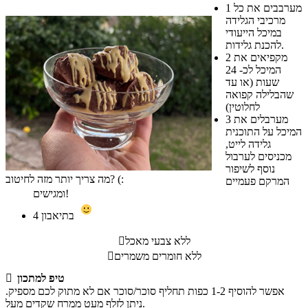
מערבבים את כל
1
מרכיבי הגלידה
במיכל הייעודי
להכנת גלידות.
מקפיאים את
2
המיכל לכ- 24
שעות (או עד
שהבלילה קפואה
לחלוטין)
מערבלים את
3
המיכל על התוכנית
גלידה לייט,
מכניסים לערבול
נוסף לשיפור
מה צריך יותר מזה לחיטוב? (:
המרקם פעמיים
ומגישים!
בתיאבון
4
ללא צבעי מאכל

ללא חומרים משמרים

טיפ למתכון

אפשר להוסיף 1-2 כפות תחליף סוכר/סוכר אם לא מתוק לכם מספיק.
ניתן לזלף מעט ממרח שקדים מעל.