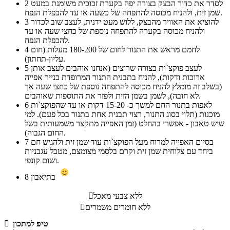
לסדר את כדור הבצק בצורה יפה בקערת זכוכית משומנת במעט
2
שמן זית, ולהניח מכוסה להתפחה של כשעה או עד להכפלת הנפח.
להוציא את האוויר מהבצק, ללוש מעט ידנית, לעצב שוב לכדור
3
ולהניח מכוסה בקערה להתפחה נוספת של כחצי שעה או עד
להכפלת הנפח.
לחמם מראש את התנור לחום של 180-200 מעלות (חום
4
עליון-תחתון).
לעצב פוקצ`ות בצורה שרוצים (אנחנו אוהבים לעצב אותן
5
ארוכות ודקות), להניח בתבנית התנור המרופדת בנייר אפייה
(בשלב זה מומלץ להניח מכוסה להתפחה נוספת של כחצי שעה אך
לא חובה), לשמן בשמן הזית ולפזר את התוספות שאוהבים.
לאפות בתנור החם למשך כ- 15-20 דקות או עד שהפוקצ`ות
6
מוכנות (תלוי בסוג התנור, רצוי תבנית אחת בתנור בכל פעם). למי
שיש טאבון - אפשרי בהחלט (זמן האפייה מתקצר משמעותית בשל
החום הגבוה).
בסיום האפייה למרוח מעל הפוקצ`ות עוד שמן זית ולהגיש חם
7
ביחד עם צלוחית שמן זית וקרם בלסמי מצומצם, מטבל עגבניות
ושום קונפי.
בתיאבון
8
ללא צבעי מאכל

ללא חומרים משמרים

טיפ למתכון
