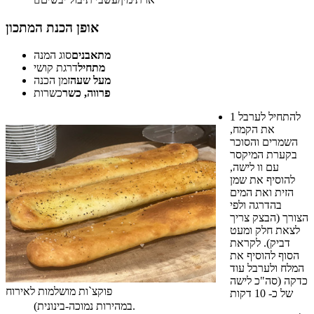
אופן הכנת המתכון
מתאבנים
סוג המנה
מתחיל
דרגת קושי
מעל שעה
זמן הכנה
פרווה, כשר
כשרות
להתחיל לערבל
1
את הקמח,
השמרים והסוכר
בקערת המיקסר
עם וו לישה,
להוסיף את שמן
הזית ואת המים
בהדרגה ולפי
הצורך (הבצק צריך
לצאת חלק ומעט
דביק). לקראת
הסוף להוסיף את
המלח ולערבל עוד
כדקה (סה"כ לישה
פוקצ`ות מושלמות לאירוח
של כ- 10 דקות
במהירות נמוכה-בינונית).