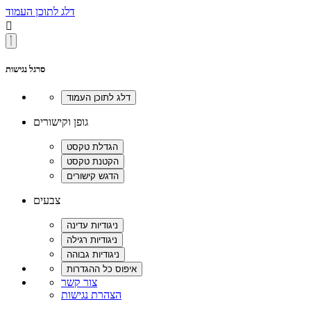
דלג לתוכן העמוד

סרגל נגישות
גופן וקישורים
צבעים
צור קשר
הצהרת נגישות