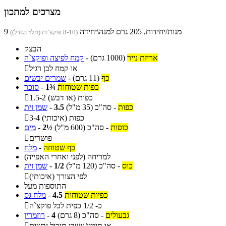
מצרכים למתכון
9 מנות/יחידות, 205 גרם למנה\יחידה
(8-10 פוקצ`ות (תלוי בגודל))
הבצק
אריזת נייר
(1000 גרם)
-
קמח לפיצה ופוקצ`ה
או קמח לבן רגיל

כף
(11 גרם)
-
שמרים יבשים
כפות שטוחות
1¾
-
סוכר
1.5-2 כפות (או דבש)

כפות
-
סה"כ
(35 מ"ל)
3.5
-
שמן זית
3-4 כפות (איכותי)

כוסות
-
סה"כ
(600 מ"ל)
2½
-
מים
פושרים

כף שטוחה
-
מלח
למריחה (לפני ואחרי האפייה)
כוס
-
סה"כ
(120 מ"ל)
1/2
-
שמן זית
לפי הצורך (איכותי)

התוספות מעל
כפיות שטוחות
4.5
-
מלח גס
כ- 1/2 כפית לכל פוקצ`ה

גבעולים
-
סה"כ
(8 גרם)
4
-
רוזמרין
או תימין/עשבי תיבול יבשים
