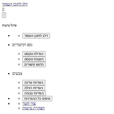
דלג לתוכן העמוד

סרגל נגישות
גופן וקישורים
צבעים
צור קשר
הצהרת נגישות