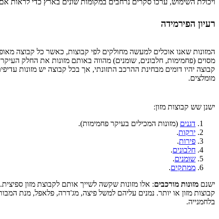
ויכולת השימוש, ערכו סקרים נרחבים במקומות שונים בארץ כדי לראות אם
רעיון הפירמידה
המזונות שאנו אוכלים למעשה מחולקים לפי קבוצות, כאשר כל קבוצה מאופיי
מסוים (פחמימות, חלבונים, שומנים) מהווה באותם מזונות את החלק העיקרי
קבוצה יהיו דומים מבחינת ההרכב התזונתי, אך בכל קבוצה יש מזונות עדיפים
מומלצים.
ישנן שש קבוצות מזון:
דגנים
(מזונות המכילים בעיקר פחמימות).
ירקות
.
פירות
.
חלבונים
.
שומנים
.
ממתקים
.
ישנם
מזונות מורכבים
: אלו מזונות שקשה לשייך אותם לקבוצת מזון ספיצית.
קבוצות מזון או יותר. נמנים עליהם למשל פיצה, מג'דרה, פלאפל, מנת המבורג
בלחמנייה.