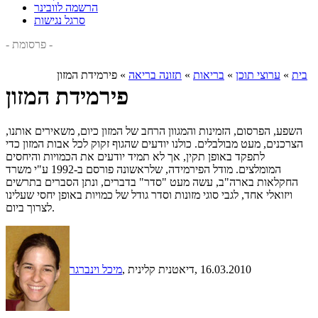
הרשמה לוובינר
סרגל נגישות
- פרסומת -
בית
»
ערוצי תוכן
»
בריאות
»
תזונה בריאה
»
פירמידת המזון
פירמידת המזון
השפע, הפרסום, הזמינות והמגוון הרחב של המזון כיום, משאירים אותנו,
הצרכנים, מעט מבולבלים. כולנו יודעים שהגוף זקוק לכל אבות המזון כדי
לתפקד באופן תקין, אך לא תמיד יודעים את הכמויות והיחסים
המומלצים. מודל הפירמידה, שלראשונה פורסם ב-1992 ע"י משרד
החקלאות בארה"ב, עשה מעט "סדר" בדברים, ונתן הסברים בתרשים
ויזואלי אחד, לגבי סוגי מזונות וסדר גודל של כמויות באופן יחסי שעלינו
לצרוך ביום.
, 16.03.2010
, דיאטנית קלינית
מיכל וינברגר