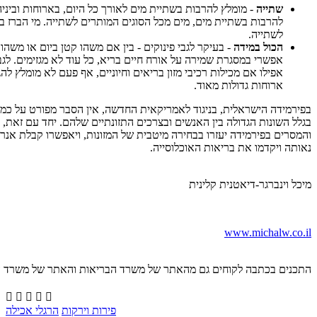
שתייה
- מומלץ להרבות בשתיית מים לאורך כל היום, בארוחות וביני
להרבות בשתיית מים, מים מכל הסוגים המותרים לשתייה. מי הברז ב
לשתייה.
הכול במידה
- בעיקר לגבי פינוקים - בין אם משהו קטן ביום או משהו
אפשרי במסגרת שמירה על אורח חיים בריא, כל עוד לא מגזימים. לגב
אפילו אם מכילות רכיבי מזון בריאים וחיוניים, אף פעם לא מומלץ להג
ארוחות גדולות מאוד.
בפירמידה הישראלית, בניגוד לאמריקאית החדשה, אין הסבר מפורט על כמוי
בגלל השונות הגדולה בין האנשים ובצרכים התזונתיים שלהם. יחד עם זאת,
והמסרים בפירמידה יעזרו בבחירה מיטבית של המזונות, ויאפשרו קבלת אנרגי
נאותה ויקדמו את בריאות האוכלוסייה.
מיכל וינברגר-דיאטנית קלינית
www.michalw.co.il
התכנים בכתבה לקוחים גם מהאתר של משרד הבריאות והאתר של משרד 





פירות וירקות
הרגלי אכילה