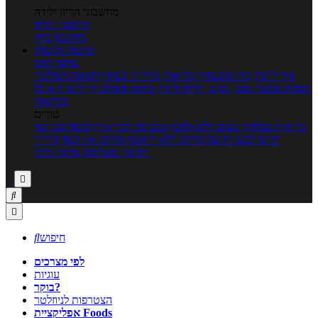
מחשבוני הריון ולידה
מחשבון הריון
מחשבון ביוץ
כתבות
כתבות
ערוצי תוכן
איך להכין
בית ומשפחה
בריאות
מחלות ובעיות
רפואה משלימה
ספורט וכושר גופני
נשים, הריון ולידה
טיפים והמלצות
חדשות אוכל
ובריאות
טורים
בריאות בצלחת
טעים ללא גלוטן
טבעונות לבריאות
לבשל כמו שף
תזונה לבטן רגועה
מרזים ללא דיאטה
מזיזים את הגוף
הרזיה
ורפואה משלימה
גורמה ביתי



חיפוש

לפי מצרכים
עוגיות
בוקר?
הצטרפות לניוזלטר
אפליקציית Foods