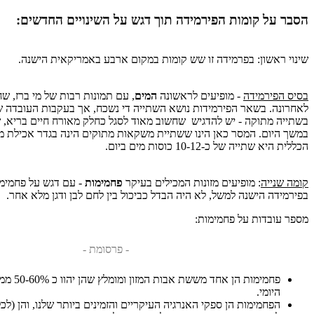
הסבר על קומות הפירמידה תוך דגש על השינויים החדשים
:
שינוי ראשון: בפרמידה זו שש קומות במקום ארבע באמריקאית הישנה.
בסיס הפירמידה
- מופיעים לראשונה
המים
, עם תמונות רבות של מי ברז, שח
לאחרונה. בשאר הפירמידות נושא השתייה די נשכח, אך בעקבות העובדה ש
בשתייה מתוקה - יש להדגיש שחשוב מאוד לסגל כחלק מאורח חיים בריא, ש
במשך היום. המסר כאן הינו ששתיית משקאות מתוקים הינה בגדר אכילת 
הכללית היא שתייה של כ-10-12 כוסות מים ביום.
קומה שנייה
: מופיעים מזונות המכילים בעיקר
פחמימות
- עם דגש על פחמימ
בפירמידה הישנה למשל, לא היה הבדל כביכול בין לחם לבן ודגן מלא אחר.
מספר עובדות על פחמימות:
- פרסומת -
פחמימות הן
היומי.
הפחמימות הן ספקי האנרגיה העיקריים והזמינים ביותר שלנו, והן (לכל 