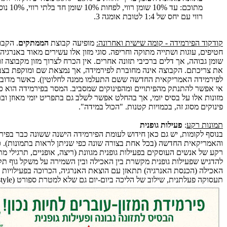
מתוכם: עד %
רווי עם יחס של 1:4 לטובת אומגה 3.
קודקוד הפירמידה - קומה שישית ואחרונה:
מופיעה קבוצת
הממתקים
. הקבו
חטיפים, עוגות ושתייה מתוקה וחריפה. סוגי מזון אלו עשירים מאוד באנרגיה
שומן גבוהה, אך דלים ברכיבי תזונה אחרים. אין הכרח לצרוך מזון מקבוצה ז
את צריכתם. הקבוצה אינה מחוברת לפירמידה, אך נמצאת שם ומוקפת בצבע
לפירמידה האמריקאית החדשה ששם התעלמו ממנה לחלוטין). כאשר מדובר 
אי אפשר להתנתק מהפיתויים ומהפינוקים שמסביב. המסר בפירמידה הוא כי
מזונות אלו על בסיס יומי, אך בהחלט אפשר לשלב גם בתפריט יומי מאוזן וב
פינוקים מסוג זה, בכמויות קטנות. "הכול במידה".
תמונות רקע
:
פעילות גופנית
בנוסף לקומות, יש גם כאן חידוש לעומת הפירמידה הישנה ששונה כבר בפירמ
והאמריקאית החדשה (בכל אחת בצורה שונה כפי שניתן לראות בתמונות). כ
רקע של אנשים העוסקים בפעילות גופנית מגוונת (ריצה, אופניים, תרגילי מ
להדגיש שפעילות גופנית מקשרת בין האכילה ובין השמירה על משקל גוף תק
האכילה (הכנסת האנרגיה) תתאזן עם הוצאת האנרגיה, הכרוכה בפעילויות ס
תעסוקה פעלתנית, שילוב של הליכה ביום-יום גם שלא למטרת ספורט (Active Lifestyle).