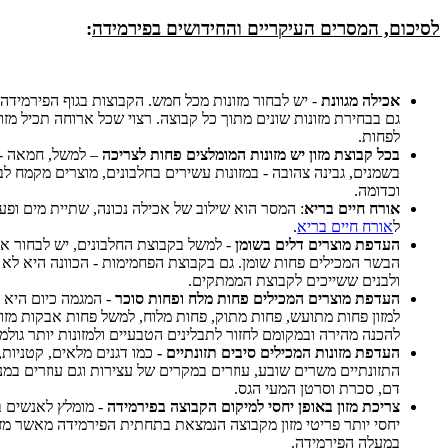
לסיכום, המסרים העיקריים והחידושים בפירמידה
:
אכילה מגוונת
- יש לבחור מזונות מכל חמש. הקבוצות בגוף הפירמידה. 
גם בבחירת מזונות שונים מתוך כל קבוצה. רצוי שכל ארוחה תכיל מזון
לפחות.
בכל קבוצת מזון יש מזונות המומלצים פחות לצריכה
– למשל, חמאה - 
בשמנים, גבינה צהובה - במזונות עשירים בחלבונים, מוצרים מקמח לב
וכדומה.
אורח חיים בריא
: המסר הוא שילוב של אכילה נכונה, שתיית מים ופעיל
ל
אורח חיים בריא
.
העדפת מוצרים דלים בשומן
- למשל בקבוצת החלבונים, יש לבחור את
הבשר המכילים פחות שומן. גם בקבוצת הפחמימות - הכוונה היא לא 
ולבנים ששייכים לקבוצת הממתקים.
ה
עדפת
מוצרים המכילים פחות מלח ופחות סוכר
- המגמה כיום היא 
למזון פחות מתועש, פחות מתוק, פחות מלוח, למשל פחות אבקות מזון
להכנה מהירה ובמקומם לחזור לתבלינים הטבעיים ולמזונות יותר גולמי
העדפת מזונות המכילים סיבים תזונתיים
-
כמו דגנים מלאים, קטניות,
התזונתיים משרים שובע, עוזרים במקרים של עצירות וגם עוזרים במנ
דם, סכרת וסרטן המעי הגס.
צריכת מזון באופן יחסי למיקום הקבוצה בפירמידה
- מומלץ לאנשים ב
יחסי יותר פריטי מזון מקבוצה הנמצאת בתחתית הפירמידה מאשר מזונ
במעלה הפירמידה.