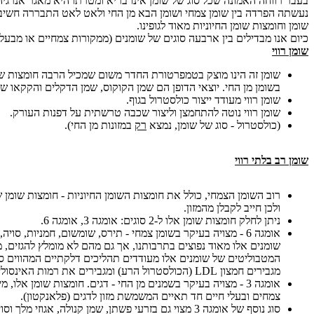
בעבר רווחה האמונה שכל סוג של שומן אינו בריא ומטרתו היא מאגר אנרגי
נעשתה הפרדה בין שומן צמחי ושומן הבא מן החי ולאט לאט התבררה חשיב
שומן וחומצות שומן החיוניות מאוד לגופינו.
כיום אנו מבדילים בין ארבעה סוגים של שומנים (ממקורות צמחיים או מבעלי 
שומן רווי
שומן זה הינו מוצק בטמפרטורת החדר משום שמכיל הרבה חומצות שומן
בשומן מן החי. יוצאי הדופן הם שמן הקוקוס, שמן הדקלים והקקאו שג
שומן רווי מעודד ייצור כולסטרול בגוף.
שומן רווי נוטה להתחמצן וליצור שכבה טרשתית על דפנות העורק.
(כולסטרול - סוג של שומן, נמצא
רק
במזונות מן החי).
שומן רב בלתי רווי
רוב השומן הצמחי, כולל את חומצות השומן החיוניות - חומצות שומן שא
ולכן חייב לקבלן מהמזון.
ניתן לחלק חומצות שומן אלו ל-2 סוגים: אומגה 3, אומגה 6.
אומגה 6 - מצויה בעיקר בשומן צמחי - תירס, שומשום, חמניות, סויה
שומנים אלו מאוד נפוצים בתרבותנו, אך גם מהם לא מומלץ להגזים, מ
המטבוליטים של שומנים אלו מעודדים תהליכים דלקתיים המהווים ס
מגבירים חמצון LDL (הכולסטרול הרע) ומגבירים את רמות האינסולין בדם וקרישיות דם.
אומגה 3 - מצויה בעיקר בשמנים מן החי - דגים. חומצות שומן אלו,
צמחים ובעלי חיים חד תאיים המשמשת מזון לדגים (פלאנקטון).
סוג נוסף של אומגה 3 מצוי גם בזרעי פשתן, שמן קנולה, אגוזי מלך וסויה.