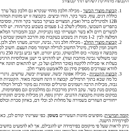
הקבוצה מתחלקת לשלוש תתי קבוצות:
קבוצת מוצרי הבשר
- מכילה חלבון מהחי שנקרא גם חלבון בעל ערך בי
כוללת דגים, עוף, בשר בקר, הודו וביצים. בקבוצה זו יש מזונות המהוו
12B ולמינרלים ברזל ואבץ, המצויים בעיקר בבשר בקר והודו, ומסיבה 
בתפריט השבועי, מומלץ לשלב 1-2 פעמים בשבוע בקר/ה
לבשרים רזים ולא בשר תעשייתי כמו נקניקיות, קבב והמבורגר המלאים
המלצה לבין 1-2 מנות דג בשבוע בעקבות סוג והרכב השומן שבהם (יפורט בהמשך).
קבוצת מוצרי החלב
- מכילה חלב ניגר, גבינה, יוגורט, מעדני חלב ולבן.
מקבוצה זו (
שני משולשי גבינה מותכת ועוד). יש להדגיש כי ישנן אוכלוסיות הרגיש
בעלות אי סבילות ללקטוז (סוכר החלב) ועל כן, יש להתאים תזונה א
לוודא שצורכים מספיק סידן גם ללא/מעט מוצרי חלב.
קבוצת הקטניות
- מכילה אפונה יבשה, שעועית יבשה, עדשים, גרגרי חו
כל מה שבא בתוך תרמילים. קבוצה זו הינה חשובה מאוד. הקטניות הן
גבוה, מכילות הרבה ויטמינים ומינרלים ומהוות גם מקור לברזל ויכול
במקום מנת בשר. עקב היותן מורכבות גם מחלבונים וגם מפחמימות, הן
במקום מזונות מקבוצת הדגנים. יתרון נוסף, הן מכילות סיבים תזונתי
ייחודיים העוזרים בשמירה על מחלות לב וכלי דם, באיזון סכרת וכולס
קומה חמישית
: מופיעים מזונות העשירים
בשומן
. כפי שציינתי קודם לכן, כאן
לפירמידה הישנה.
ניתן לראות שעל פי מיקומם בפירמידה יש להגבילם, אך לא להמעיט בחשיב