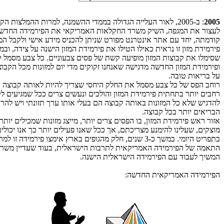
2005
: ב-2005, לאור העלייה הגדולה בממדי ההשמנה, למרות ההמלצות הקי
לעצור את המגפה, השיק משרד החקלאות האמריקאי את הפירמידה החדש
קודמתה, יחד עם אתר אינטרנט מפורט שניתן להכניס מידע אישי ולקבל המ
פירמידת מזון זו נראית כאילו הטילו את פירמידת המזון הישנה על צידה, ובמק
שסימלו את קבוצות המזון מופיעה קשת של פסים צבעוניים. כל צבע מסמל ק
ופירמידת המזון החדשה מדגישה שאנחנו זקוקים מדי יום למזונות מכל הקבו
על בריאות טובה.
רוחב הפס של כל צבע מסמל את החלק היחסי שצריך להיות לאותה קבוצה בת
רחבים יותר בתחתית פירמידת המזון והולכים ונעשים צרים ככל שמגיעים לק
להדגיש שלא כל המזונות באותה קבוצה הם בעלי אותו ערך תזונתי ויש להרב
הבריאים יותר בכל קבוצה.
אזור ראש פירמידת המזון, בו הפסים צרים יותר, מייצג מזונות שמכילים יותר 
מוצקים, שעלינו להימנע מצריכתם, אך ככל שאנו פעילים יותר כך אנו יכולי
בתפריט היומי. במשך כ-3 שנים, חלק מהגופים בארץ אימצו פירמידה 
התאמה של הפירמידה האמריקאית לתרבות הישראלית, בעוד שעדיין משרד
המשיך לעבוד עם הפירמידה הישראלית הישנה.
הפירמידה האמריקאית החדשה: