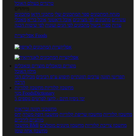
טרנדים בעולם האוכל
מיוחדים
מנתח המתכונים
ספר המתכונים שלי
מתכוני וידאו
מתכונים
עשירים
מתכונים לפי מצרכים
אוכל דיאטטי
אוכל בריא
מאכלי
עדות
ספרי בישול
מתכונים לפי חגים ועונות
לפי שיטות הכנה
אפליקציית Foods
מוצרים ומאכלים
מוצרים ומאכלים
מילון האוכל
תפריטי תזונה
ערכים תזונתיים
חיפוש ע"פ רכיבים
מכילים הכי
הרבה
מחשבון קלוריות
מחשבון קלוריות
מנוי FoodsDictionary
5 ימי ניסיון חינם - לחצו לפרטים נוספים
מחשבוני תזונה ובריאות
מחשבון קלוריות
מחשבון שריפת קלוריות
מחשבון דופק מטרה
יחס
מותניים לירכיים
מחשבון צריכת קלוריות
מחשבון מינונים מומלצים
מחשבון BMI
מחשבון אחוז שומן