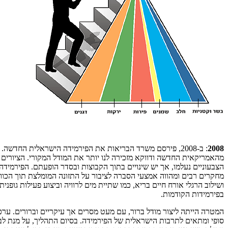
2008
: ב-2008, פירסם משרד הבריאות את הפירמידה הישראלית החדשה. 
מהאמריקאית החדשה ודווקא מזכירה לנו יותר את המודל המקורי. הציורים ח
הצבעוניים נעלמו, אך יש שינויים בתוך הקבוצות ובסדר הופעתם. הפירמי
מחקרים רבים ומהווה אמצעי הסברה לציבור על התזונה המומלצת תוך הכוונה
ושילוב הרגלי אורח חיים בריא, כמו שתיית מים לרוויה וביצוע פעילות גופנית
בפירמידות הקודמות.
המטרה הייתה ליצור מודל ברור, עם מעט מסרים אך עיקריים וברורים. ערכו
סופי ומתאים לתרבות הישראלית של הפירמידה. בסיום התהליך, על מנת ל