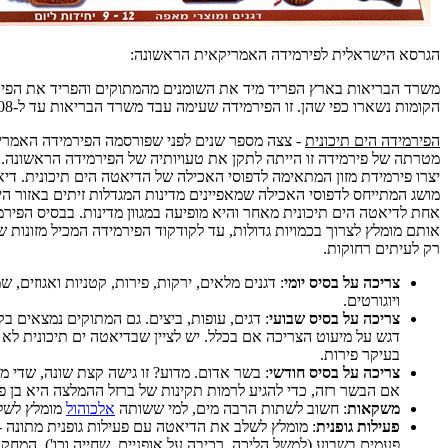
הגרסא הישראלית לפירמידה האמריקאית הראשונה:
משרד הבריאות בארץ הפריד מיד את השומנים מהמתוקים והפריד את הפיר
הקומות נשארו כפי שהן. זו הפירמידה שעימה עבד משרד הבריאות עד ל-2008.
הפירמידה הים תיכונית
- צצה מספר שנים לפני שפורסמה הפירמידה האמר
מטרתה של פירמידה זו הייתה לתקן את טעויותיה של הפירמידה הראשונה.
יצרו פירמידת מזון המתאימה לדפוסי האכילה של הדיאטה הים תיכונית. דיא
מושג המתייחס לדפוסי האכילה שמאפיינים מדינות המגדלות זיתים באזור הים
אחת לדיאטה הים תיכונית מאחר והיא מופיעה במגוון מדינות. בבסיס הפירמ
אותם מומלץ לצרוך בכמויות גדולות, עד לקודקוד הפירמידה המכיל מזונות 
רק לעיתים רחוקות.
צריכה על בסיס יומי
: דגנים מלאים, ירקות, פירות, קטניות ואגוזים, שמן
ויוגורטים.
צריכה על בסיס שבועי
: דגים, עופות, ביצים. גם המתוקים נמצאים בק
דגש על מיעוט הצריכה אם בכלל. יש לציין שבדיאטה ים תיכונית לא 
בעיקר פירות.
צריכה על בסיס חודשי
: בשר אדום. מדוע? זו גישה קצת שונה, שדי 
אם הבשר רזה, כדי להגיע לרמות תקינות של ברזל ההמלצה היא בן פ
משקאות
: חשוב לשתות הרבה מים, למי ששותה
אלכוהול
מומלץ לשלב
פעילות גופנית
פעמים בשבוע (למשל הליכה, רכיבה על אופניים, שחייה וכו'). המ