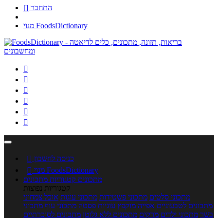
התחבר

מנוי FoodsDictionary






כניסה לחשבון

מנוי FoodsDictionary

מתכונים
קטגוריות מתכונים
קטגוריות נפוצות
מתכוני סלטים
מתכוני פשטידות
מתכוני עוגות
אוכל צמחוני
מתכונים לטבעוניים
אפייה
מוקפץ
עוגיות
פסטה
מתכוני עוף
מתכוני
בשר
מתכוני ילדים
מרקים
מתכונים ללא גלוטן
מתכונים לסוכרתיים