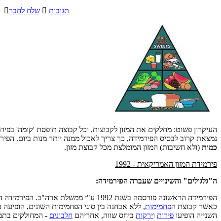
תגובות

שלח לחבר

העיקרון פשוט: מחלקים את המזון לקבוצות, וכל קבוצה תופסת 'קומה' בפי
נמצאת קרוב לבסיס הפירמידה, כך צריך לאכול ממנה יותר מנות ביום. הפ
כמות
(ולא חשיבות) המזון המומלצת מכל קבוצת מזון.
פירמידת המזון האמריקאית - 1992
ה"גלגולים" והשינויים שעברה הפירמידה:
הפירמידה הראשונה פורסמה בשנת 1992 ע"י ממשלת ארה"ב.
כאשר קבוצת ה
פחמימות
, ללא אבחנה בין סוגי הפחמימות השונים, הופיעה 
השנייה הופיעו
פירות
ו
ירקות
ביחס שווה, אחריהם
חלבונים
- המחולקים בתמ