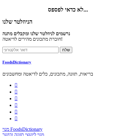
לא כדאי לפספס...
הניוזלטר שלנו
נרשמים לניוזלטר שלנו ומקבלים מתנה
חוברת מתכונים מהירים לדיאטה!
FoodsDictionary
בריאות, תזונה, מתכונים, כלים לדיאטה ומחשבונים






מנוי FoodsDictionary
מנוי ליועצי תזונה וכושר