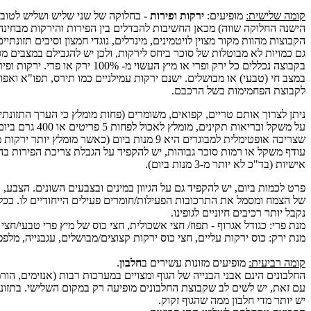
קומה שלישית:
מופיעים:
ירקות ופירות -
בחלוקה של שני שליש ושליש לטובת
הישנה החלוקה שווה) מכאן החשיבות להבדלים בין הפירות והירקות מבחינה
הקבוצות מהוות מקור מצוין לויטמינים, מינרלים, נוגדי חמצון וסיבים תזונתיי
גם כמויות לא מבוטלות של סוכר ביחס לירקות, ולכן יש להגבילם במצבים מס
בקבוצה נכללים כל ירק ופרי או מיץ העשוי מ- 100% י
במצב חי (טבעי) או מבושלים. ישנם ירקות עמילניים כמו תירס, תפו"א ואפו
לקבוצת הפחמימות בשל הרכבם.
ניתן לצרוך אותם טריים, קפואים, משומרים (פחות מומלץ כי הערך התזונתי נ
על משקל ובריאות תקינים, מומל
שצריכה אופטימלית למבוגרים היא 9 מנות ביום (כאשר מומלץ י
עודף משקל או רמות סוכר גבוהות, יש להקפיד על הגבלת צריכת הפירות 
אישיות (בד"כ לא יותר מ-3 מנות ביום).
פרט לכמות ביום, יש להקפיד גם על הגיוון במינים ובצבעים השונים. הצבע
של הצמח ומסמל את התרכובות הפעילות/חומרים פעילים הייחודיים לו. ככל
נקבל יותר רכיבים חיוניים לגופינו.
מנת פרי: כגודל אגרוף - תפוז/ חצי אשכולית, חצי כוס של מיץ פרי טבעי/חצי
מנת ירק: כוס ירקות עליים, חצי כוס ירקות קצוצים/מבושלים, עגבנייה, מלפפון
קומה רביעית:
מופיעים מזונות עשירים ב
חלבון
.
החלבונים הינם אבני הבנייה של הגוף ומצויים במערכות רבות (אנזימים, הורמו
עם זאת, יש לשים לב שקבוצת החלבונים מופיעה רק במקום השלישי. בתזונה
יש יותר מדי חלבון ממה שהגוף זקוק.