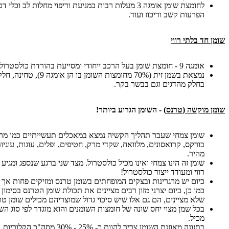
לחומצת שומן אומגה 3 מעלות רבות במניעת וריפוי מחלות לב ו
הפרעות קשב וריכוז ועוד.
שומן חד בלתי רווי
אומגה 9 - חומצת שומן בעל הרכב ייחודי ומסייעת בהורדת כולסטרול.
נמצאת בשמן זית (70% מחומצות השו
בחלק מהדגים וגם בבשר בקר.
שומן מוקשה
(
טרנס
)
-
השומן הגרוע ביותר
!
שומן צמחי שעבר תהליך הקשיה נמצא במאכלים תעשייתיים כמו מרג
בורקס, קרואסונים, מלוואח, שקדי מרק, חטיפים, ופלים, עוגות, עוגיו
מהיר.
שומן זה הינו צמחי ואינו מכיל כולסטרול. מצד שני ברגע שנספג ומגיע
רווי ומעודד ייצור
כולסטרול!
כיום יש מרגרינות ובצקים המופחתים בשומן טרנס ומזיקים פחות אך עד
כמו כן, כיום יצרני מזון רבים מציינים את תכולת שומן הטרנס בסימון 
שלא מציינים, הם גם אלו שיש סיכוי גדול שמוצריהם מכילים שומן טר
בכל שמן מצוי יחס שונה של חומצות השומנים והוא מוגדר לפי סוג ה
מכיל.
בתזונה מאוזנת השומן צריך להוות כ- 25% - 30% מסה"כ הקלוריות.