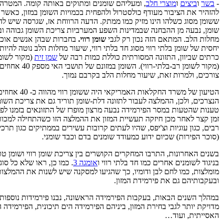
-
בשר
ו
ביצים
ו
מוצרי חלב
, ומעליהם שומנים ומתוקים באותה קומה. המטרה
להזהיר את הציבור מעודף כולסטרול ולהפחית בכמויות השומן במזון, כאשר
ששומן מסוג כשלהו הינו מזיק כמו ממתק. הדעה הרווחת אז, שגרסה שיש לה
שומן, נבעה מן ההבחנה שבמדינות השפע המערביות צריכת השומן גבוהה ו
מחלות הלב. המתאם הזה נכון רק לגבי
שומן רווי
.
בחברות שבהן אנשים אוכלי
יחסית של שומן בלתי רווי מסוג חד בלתי רווי, שיעור מחלות הלב נוטה להיות 
כרתים שביוון, התזונה המסורתית כוללת כמות רבה של
שמן זית
(מקור לשומן
(מקור לשומן רב-בלתי-ר
צורכים, ולמרות זאת, שיעור מחלות הלב בקרבם נמוך.
הטיעון של משרד החקלאות 
הנצרכים, ולכן, ההמלצה לעבור לתזונה דלת-שומן תוריד גם את צריכת השומני
טענות שהטעות במסר הפירמידה נבעה מרצון מופרז של התזונאים בזמנו ל
זמן קצר לאחר מכן חיזקה תעשיית המזון את ההמלצה הזו כשהתחילה למכור 
רבים, כגון עוגיות וצ'יפס, שהיו לעתים קרובות עשירים בממתיקים כגון תרכי
(סוכר הפירות) שכיום ידוע כמעודד שומנים בדם וכבד שומני.
בשנים האחרונות, התרבו המחקרים הקושרים בין צריכת שומן רווי ושומן טרנ
בניגוד לשומנים אחרים כמו חד בלתי רווי ו
אומגה 3
. כמו כן, ראו שלא כל סו
מומלצות, כמו לחם לבן ודומיו, כך שהגיעו למסקנה שיש לשנות את ההמלצות
ובעקבותיהם גם את פירמידת המזון.
במהלך השנים הבאות, בעקבות הפירמידה הראשונה, נבנו פירמידות נוספות
מדויקת יותר לגבי בחירת המזון, ביניהם הפירמידה הים תיכונית, הפירמידה 
האסייתית, ועוד…