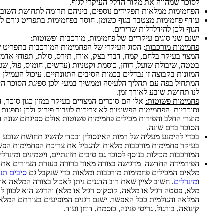
לסוכר שמהווה את מקור הדלק העיקרי לגוף.
הפחמימות ממלאות תפקידים נוספים, ביניהם תרומה לתחושת השובע 
עודף פחמימות מצטבר בגוף כשומן. חוסר בפחמימות בתפריט גורם ל
הגוף ולכן להידלדלות שרירים.
ישנם שני סוגים עיקריים של פחמימות, מורכבות ופשוטות:
פחמימות מורכבות
: הסוג העיקרי של הפחמימות המורכבות בתפריט ש
המצוי בעיקר בלחם, קמח, דברי בצק, אורז, תירס, סולת, תפוחי אדמה
בטטה, שיבולת שועל, דוחן, כוסמת וקטניות (עדשים, חומוס, פול, שע
המזונות בקבוצה זו נבדלים בכמות הסיבים התזונתיים. עיכול העמילן
המתחיל בפה עם תהליך הלעיסה וממשיך במעי ולכן ספיגת הסוכר ה
לנו תחושת שובע לאורך זמן.
פחמימות פשוטות:
אלו הם סוכרים המצויים בעיקר במזון כגון סוכר, 
וסוכריות. הפחמימות הפשוטות לא צריכות לעבור פירוק ולכן נספגות 
מוצרי החלב והפירות מכילים פחמימות פשוטות אולם ספיגתם שונה
הסוכר בדם שונה.
בכדי להימנע מעליה של רמות האינסולין ובכדי להשיג תחושת שובע 
בעיקר
פחמימות מורכבות מלאות
ולהגביל את צריכת הפחמימות הפש
המורכבות מכילות בנוסף לסוכר גם סיבים תזונתיים, ויטמינים ומינרלי
הפירמידה החדשה מדגישה בצורה מאוד ברורה בעזרת הציורים את 
מלאים המכילים פחמימות מורכבות ומלאות כדי שנקבל גם
סיבים תזו
ו
מינרלים
. חשוב לציין שאת רוב הדגנים ניתן לאכול בצורה המלאה או 
מלא, פסטה רגיל או מלאה, קוסקוס רגיל או מלא) והדגש הוא לכוון 
המלאה והגולמית ככל האפשר. ישנם דגנים המופיעים בצורתם המלאה
קינואה, בורגול, גריסי פנינה, כוסמת, דוחן ועוד.