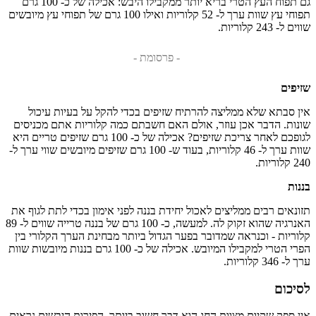
גם תפוח העץ הטרי בריא יותר ממקבילו היבש: אכילה של כ- 100 גרם
תפוחי עץ שוות ערך ל- 52 קלוריות ואילו 100 גרם של תפוחי עץ מיובשים
שווים ל- 243 קלוריות.
- פרסומת -
שזיפים
אין סבתא שלא ממליצה להרתיח שזיפים בכדי להקל על בעיות עיכול
שונות. הדבר אכן עוזר, אולם האם חשבתם כמה קלוריות אתם מכניסים
לגופכם לאחר צריכת שזיפים? אכילה של כ- 100 גרם שזיפים טריים היא
שוות ערך ל- 46 קלוריות, בעוד ש- 100 גרם שזיפים מיובשים שווי ערך ל-
240 קלוריות.
בננות
תזונאים רבים ממליצים לאכול יחידת בננה לפני אימון בכדי לתת לגוף את
האנרגיה שהוא זקוק לה. למעשה, כ- 100 גרם של בננה טרייה שווים ל- 89
קלוריות - וכנראה שמדובר בפער הגדול ביותר מבחינת הערך הקלורי בין
הפרי הטרי למקבילו המיובש. אכילה של כ- 100 גרם בננות מיובשות שוות
ערך ל- 346 קלוריות.
לסיכום
אין ספק שקיום מצוות החג הוא דבר חשוב ביותר. הפירות היבשים נראים