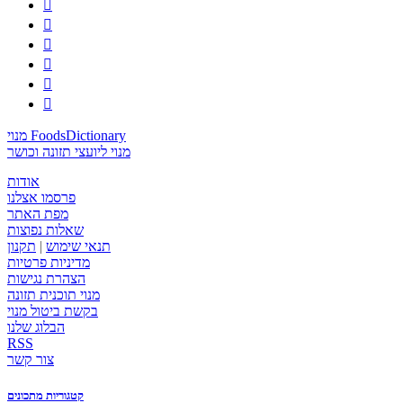






מנוי FoodsDictionary
מנוי ליועצי תזונה וכושר
אודות
פרסמו אצלנו
מפת האתר
שאלות נפוצות
תנאי שימוש
|
תקנון
מדיניות פרטיות
הצהרת נגישות
מנוי תוכנית תזונה
בקשת ביטול מנוי
הבלוג שלנו
RSS
צור קשר
קטגוריות מתכונים