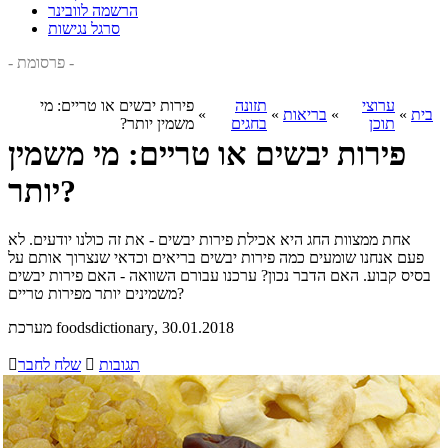
הרשמה לוובינר
סרגל נגישות
- פרסומת -
ערוצי
תזונה
פירות יבשים או טריים: מי
בית
»
»
בריאות
»
»
תוכן
בחגים
משמין יותר?
פירות יבשים או טריים: מי משמין
יותר?
אחת ממצוות החג היא אכילת פירות יבשים - את זה כולנו יודעים. לא
פעם אנחנו שומעים כמה פירות יבשים בריאים וכדאי שנצרוך אותם על
בסיס קבוע. האם הדבר נכון? ערכנו עבורם השוואה - האם פירות יבשים
משמינים יותר מפירות טריים?
, 30.01.2018
מערכת foodsdictionary
תגובות

שלח לחבר
