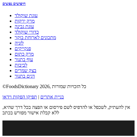
חיפושים נפוצים
עוגת שוקולד
מרק ירקות
עוגת גבינה
כדורי שוקולד
מתכונים לארוחת בוקר
לזניה
פנקייקים
מרק כתום
עוף בתנור
לביבות
בצק שמרים
דגים בתנור
©FoodsDictionary 2026, כל הזכויות שמורות
בניית אתרים
|
תפיקו הפקות וידאו
אין להעתיק, לשכפל או להדפיס לשם פירסום או הפצה בכל דרך שהיא,
ללא קבלת אישור מפורש בכתב