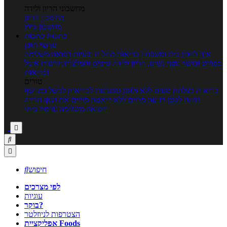
מחשבוני הריון ולידה
מחשבון הריון
מחשבון ביוץ
כתבות
כתבות
ערוצי תוכן
איך להכין
בית ומשפחה
בריאות
מחלות ובעיות
רפואה משלימה
ספורט וכושר גופני
נשים, הריון ולידה
טיפים והמלצות
חדשות אוכל
ובריאות
טורים
בריאות בצלחת
טעים ללא גלוטן
טבעונות לבריאות
לבשל כמו שף
תזונה לבטן רגועה
מרזים ללא דיאטה
מזיזים את הגוף
הרזיה
ורפואה משלימה
גורמה ביתי



חיפוש

לפי מצרכים
עוגיות
בוקר?
הצטרפות לניוזלטר
אפליקציית Foods