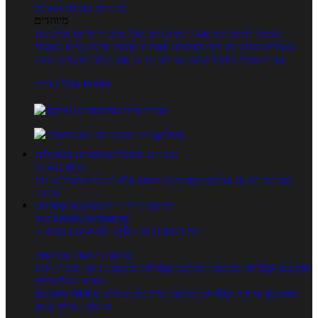
טרנדים בעולם האוכל
מיוחדים
מנתח המתכונים
ספר המתכונים שלי
מתכוני וידאו
מתכונים
עשירים
מתכונים לפי מצרכים
אוכל דיאטטי
אוכל בריא
מאכלי
עדות
ספרי בישול
מתכונים לפי חגים ועונות
לפי שיטות הכנה
אפליקציית Foods
מוצרים ומאכלים
מוצרים ומאכלים
מילון האוכל
תפריטי תזונה
ערכים תזונתיים
חיפוש ע"פ רכיבים
מכילים הכי
הרבה
מחשבון קלוריות
מחשבון קלוריות
מנוי FoodsDictionary
5 ימי ניסיון חינם - לחצו לפרטים נוספים
מחשבוני תזונה ובריאות
מחשבון קלוריות
מחשבון שריפת קלוריות
מחשבון דופק מטרה
יחס
מותניים לירכיים
מחשבון צריכת קלוריות
מחשבון מינונים מומלצים
מחשבון BMI
מחשבון אחוז שומן