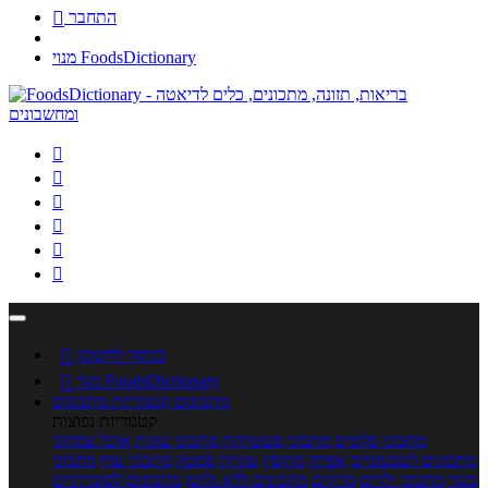
התחבר

מנוי FoodsDictionary






כניסה לחשבון

מנוי FoodsDictionary

מתכונים
קטגוריות מתכונים
קטגוריות נפוצות
מתכוני סלטים
מתכוני פשטידות
מתכוני עוגות
אוכל צמחוני
מתכונים לטבעוניים
אפייה
מוקפץ
עוגיות
פסטה
מתכוני עוף
מתכוני
בשר
מתכוני ילדים
מרקים
מתכונים ללא גלוטן
מתכונים לסוכרתיים