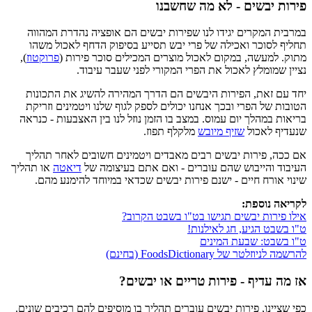
פירות יבשים - לא מה שחשבנו
במרבית המקרים יגידו לנו שפירות יבשים הם אופציה נהדרת המהווה
תחליף לסוכר ואכילה של פרי יבש תסייע בסיפוק הדחף לאכול משהו
מתוק. למעשה, במקום לאכול מוצרים המכילים סוכר פירות (
פרוקטוז
),
נציין שמומלץ לאכול את הפרי המקורי לפני שעבר עיבוד.
יחד עם זאת, הפירות היבשים הם הדרך המהירה להשיג את התכונות
הטובות של הפרי ובכך אנחנו יכולים לספק לגוף שלנו ויטמינים וזריקת
בריאות במהלך יום עמוס. במצב בו הזמן נוזל לנו בין האצבעות - כנראה
שנעדיף לאכול
שזיף מיובש
מלקלף תפוז.
אם ככה, פירות יבשים רבים מאבדים ויטמינים חשובים לאחר תהליך
העיבוד והייבוש שהם עוברים - ואם אתם בעיצומה של
דיאטה
או תהליך
שינוי אורח חיים - ישנם פירות יבשים שכדאי במיוחד להימנע מהם.
לקריאה נוספת:
אילו פירות יבשים תגישו בט"ו בשבט הקרוב?
ט"ו בשבט הגיע, חג לאילנות!
ט"ו בשבט: שבעת המינים
להרשמה לניוזלטר של FoodsDictionary (בחינם)
אז מה עדיף - פירות טריים או יבשים?
כפי שציינו, פירות יבשים עוברים תהליך בו מוסיפים להם רכיבים שונים.