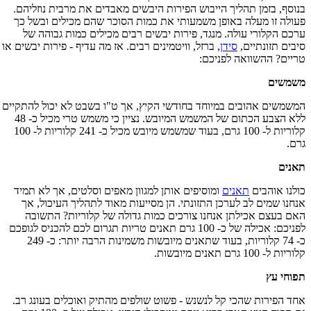
בנוסף, בזמן תהליך הייבוש הפירות היבשים מאבדים את מרבית נוזליהם.
פעולה זו מעלה באופן משמעותי את כמות הסוכר שהם מכילים ובשל כך
ערכם הקלורי עולה. מנגד, פירות יבשים רבים מכילים כמות גבוהה של
סיבים תזונתיים,
סידן
, ברזל, וויטמינים רבים. אז מה עדיף - פירות יבשים או
טריים? ההשוואה לפניכם:
משמשים
המשמשים אהובים במיוחד בחודשי הקיץ, אך ט"ו בשבט לא יכול להתקיים
ללא הצבע הכתום של המשמש המיובש. נציין כי משמש טרי מכיל כ- 48
קלוריות ל- 100 גרם, בעוד שמשמש מיובש מכיל כ- 241 קלוריות ל- 100
גרם.
תאנים
כולנו אוהבים
תאנים
ומוסיפים אותן למגוון מאפים וסלטים, אך לא תמיד
אנחנו שמים לב לערכן התזונתי. הן מסייעות מאוד לתהליך העיכול, אך
האם בעצם אכילתן אנחנו צורכים כמות גדולה של קלוריות? התשובה
לפניכם: אכילה של כ- 100 גרם תאנים טריות תגרום לכם להכניס לגופכם
כ- 74 קלוריות, בעוד שתאנים מיובשות משמינות הרבה יותר: כ- 249
קלוריות ל- 100 גרם תאנים מיובשות.
תפוחי עץ
אחד הפירות שהכי קל לנשנש - פשוט שולפים מהתיק ואוכלים בעונג רב.