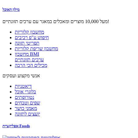
מילון האוכל
מעל 10,000 מוצרים ומאכלים במאגר עם ערכים תזונתיים!
מחשבון קלוריות
חיפוש ע"פ רכיבים
תפריטי תזונה
מחשבון שריפת קלוריות
מחשבון BMI
ערכים תזונתיים
מכילים הכי הרבה
אנשי מקצוע ועסקים
דיאטניות
בלוגרי אוכל
נטורופתים
שפים וטבחים
מאמני כושר
יועצים לתזונה
אפליקציית Foods