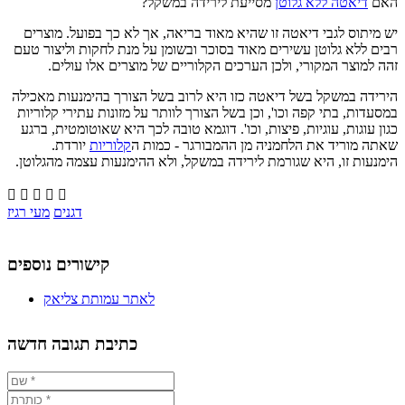
האם
דיאטה ללא גלוטן
מסייעת לירידה במשקל?
יש מיתוס לגבי דיאטה זו שהיא מאוד בריאה, אך לא כך בפועל. מוצרים
רבים ללא גלוטן עשירים מאוד בסוכר ובשומן על מנת לחקות וליצור טעם
זהה למוצר המקורי, ולכן הערכים הקלוריים של מוצרים אלו עולים.
הירידה במשקל בשל דיאטה כזו היא לרוב בשל הצורך בהימנעות מאכילה
במסעדות, בתי קפה וכו', וכן בשל הצורך לוותר על מזונות עתירי קלוריות
כגון עוגות, עוגיות, פיצות, וכו'. דוגמא טובה לכך היא שאוטומטית, ברגע
שאתה מוריד את הלחמניה מן ההמבורגר - כמות ה
קלוריות
יורדת.
הימנעות זו, היא שגורמת לירידה במשקל, ולא ההימנעות עצמה מהגלוטן.





דגנים
מעי רגיז
קישורים נוספים
לאתר עמותת צליאק
כתיבת תגובה חדשה