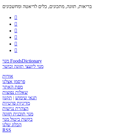
בריאות, תזונה, מתכונים, כלים לדיאטה ומחשבונים






מנוי FoodsDictionary
מנוי ליועצי תזונה וכושר
אודות
פרסמו אצלנו
מפת האתר
שאלות נפוצות
תנאי שימוש
|
תקנון
מדיניות פרטיות
הצהרת נגישות
מנוי תוכנית תזונה
בקשת ביטול מנוי
הבלוג שלנו
RSS