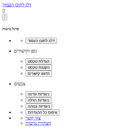
דלג לתוכן העמוד

סרגל נגישות
גופן וקישורים
צבעים
צור קשר
הצהרת נגישות