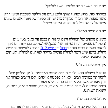
מה קורה כאשר חולה צליאק נחשף לגלוטן?
במקרה כזה, ברגע שהגוף צורך גלוטן נגרם נזק ודלקת לשכבת המעי הדק
אשר סופגת את המזון. במקרה כזה יש תת ספיגה של ניוטריאנטים שונים
אשר עלולה להוביל לתת תזונה ואיבוד משקל.
מה הם סימני המחלה?
סימנים נוספים של המחלה הינם אי נוחות בבטן עד כאבי בטן עזים
(הכוללים פעמים רבות נפיחות של הבטן),שילשולים, בבדיקות דם ניתן
לראות פעמים רבות חוסר ב
ברזל
וב
ויטמין B12
המוביל לעייפות וחולשה
גדולה. ברגע שיש חשד למחלה נעשית בדיקה לנוגדנים למחלה, ולעיתים
אף ביופסיה למעי.
איך מטפלים במחלה?
הטיפול במחלה הוא על ידי הורדת מזונות המכילים גלוטן. הגלוטן יכול
להסתתר במזונות רבים, ולא רק בפסטה או לחם, ולכן חייבים לצרוך אך
ורק מוצרים אשר על אריזתם כתוב - ללא גלוטן.
דגנים הניתנים לצריכה הינם אורז ומוצריו, תירס, תפוחי אדמה, בטטות,
קינואה ואמרנט.
מתי מתגלה המחלה?
בדרך כלל המחלה מתגלה בגיל צעיר יחסית, אך כיום ניתן לראות גם