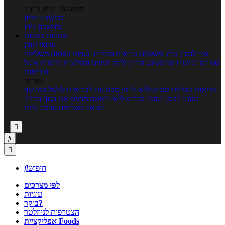
מחשבוני הריון ולידה
מחשבון הריון
מחשבון ביוץ
כתבות
כתבות
ערוצי תוכן
איך להכין
בית ומשפחה
בריאות
מחלות ובעיות
רפואה משלימה
ספורט וכושר גופני
נשים, הריון ולידה
טיפים והמלצות
חדשות אוכל
ובריאות
טורים
בריאות בצלחת
טעים ללא גלוטן
טבעונות לבריאות
לבשל כמו שף
תזונה לבטן רגועה
מרזים ללא דיאטה
מזיזים את הגוף
הרזיה
ורפואה משלימה
גורמה ביתי



חיפוש

לפי מצרכים
עוגיות
בוקר?
הצטרפות לניוזלטר
אפליקציית Foods