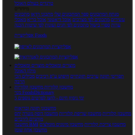
טרנדים בעולם האוכל
מיוחדים
מנתח המתכונים
ספר המתכונים שלי
מתכוני וידאו
מתכונים
עשירים
מתכונים לפי מצרכים
אוכל דיאטטי
אוכל בריא
מאכלי
עדות
ספרי בישול
מתכונים לפי חגים ועונות
לפי שיטות הכנה
אפליקציית Foods
מוצרים ומאכלים
מוצרים ומאכלים
מילון האוכל
תפריטי תזונה
ערכים תזונתיים
חיפוש ע"פ רכיבים
מכילים הכי
הרבה
מחשבון קלוריות
מחשבון קלוריות
מנוי FoodsDictionary
5 ימי ניסיון חינם - לחצו לפרטים נוספים
מחשבוני תזונה ובריאות
מחשבון קלוריות
מחשבון שריפת קלוריות
מחשבון דופק מטרה
יחס
מותניים לירכיים
מחשבון צריכת קלוריות
מחשבון מינונים מומלצים
מחשבון BMI
מחשבון אחוז שומן