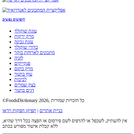
חיפושים נפוצים
עוגת שוקולד
מרק ירקות
עוגת גבינה
כדורי שוקולד
מתכונים לארוחת בוקר
לזניה
פנקייקים
מרק כתום
עוף בתנור
לביבות
בצק שמרים
דגים בתנור
©FoodsDictionary 2026, כל הזכויות שמורות
בניית אתרים
|
תפיקו הפקות וידאו
אין להעתיק, לשכפל או להדפיס לשם פירסום או הפצה בכל דרך שהיא,
ללא קבלת אישור מפורש בכתב