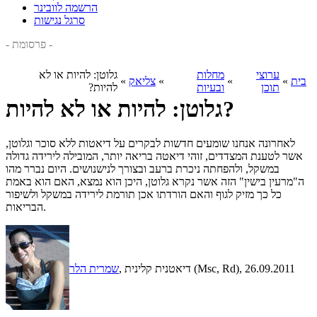
הרשמה לוובינר
סרגל נגישות
- פרסומת -
ערוצי
מחלות
גלוטן: להיות או לא
בית
»
»
»
צליאק
»
תוכן
ובעיות
להיות?
גלוטן: להיות או לא להיות?
לאחרונה אנחנו שומעים חדשות לבקרים על דיאטות ללא סוכר וגלוטן,
אשר לטענת המצדדים, זוהי דיאטה בריאה יותר, המובילה לירידה גדולה
במשקל, ולהפחתה ניכרת ברעב ובצורך לנישנושים. היום נברר מהו
ה"מרעין בישין" הזה אשר נקרא גלוטן, היכן הוא נמצא, האם הוא באמת
כל כך מזיק לגוף והאם הורדתו אכן תורמת לירידה במשקל ולשיפור
הבריאות.
, 26.09.2011
, דיאטנית קלינית (Msc, Rd)
שמרית הלר