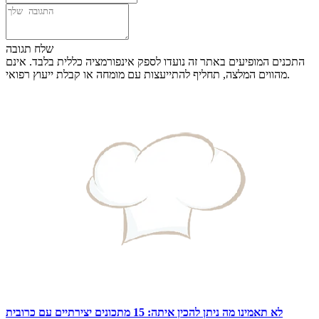
שלח תגובה
התכנים המופיעים באתר זה נועדו לספק אינפורמציה כללית בלבד. אינם
מהווים המלצה, תחליף להתייעצות עם מומחה או קבלת ייעוץ רפואי.
לא תאמינו מה ניתן להכין איתה: 15 מתכונים יצירתיים עם כרובית