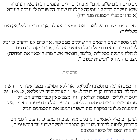
מבוגרים רבים ש"פתאום" אובחנו כחולים, פעמים רבות בשל העובדה
שלא נעשתה בדיקה מעמיקה לתלונות שונות הקשורות למערכת העיכול
(אובחנו כבעלי תסמונת מעי רגיז).
האם קיים מצב בו יש לאדם את תסמיני המחלה אך הבדיקה לצליאק הינה
כשלילית?
לפני מספר שנים רופאים היו שוללים מצב כזה, אך כיום אנו יודעים כי יכול
להיות מצב בו אדם מתלונן על תסמיני המחלה, אך בדיקת הנוגדנים
למחלה מתגלה כשלילית (כלומר, תוצאה אשר מראה שאין את המחלה).
מצב כזה נקרא "
רגישות לגלוטן
".
- פרסומת -
זהו מצב הדומה בתסמיניו לצליאק, אך ללא הפגיעה במעי אשר מתרחשת
במחלה. ההערכות הן כי בעוד ל- 1% מהאוכלוסייה יש צליאק, ל- 10% יש
רגישות לגלוטן. לעומת הצליאק - זהו מצב שאין לגביו מידע רב, רק
שהתסמינים דומים למחלת הצליאק, ונוספים עליהם עייפות וכאבי ראש.
הימנעות מגלוטן במקרה כזה תשפר ותמנע את התסמינים הנ"ל.
לפיכך, מומלץ לאנשים הסובלים מאי נעימות במערכת העיכול לעיתים
קרובות, לנסות להוריד גלוטן מן התפריט למשך שבוע עד חודש ימים,
ולראות האם חל שיפור במצבם.