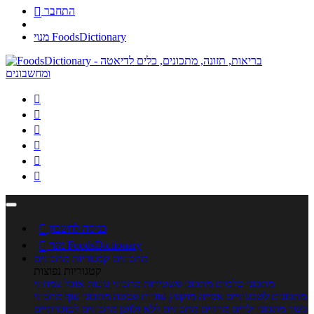
התחבר

מנוי FoodsDictionary






כניסה לחשבון

מנוי FoodsDictionary

מתכונים
קטגוריות מתכונים
קטגוריות נפוצות
מתכוני סלטים
מתכוני פשטידות
מתכוני עוגות
אוכל צמחוני
מתכונים לטבעוניים
אפייה
מוקפץ
עוגיות
פסטה
מתכוני עוף
מתכוני
בשר
מתכוני ילדים
מרקים
מתכונים ללא גלוטן
מתכונים לסוכרתיים