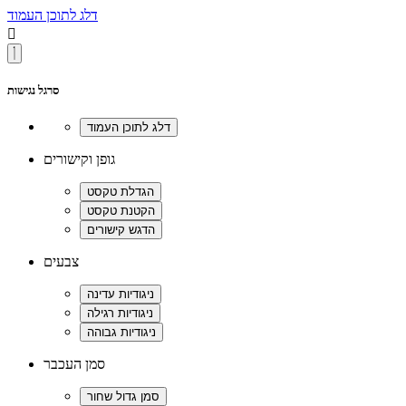
דלג לתוכן העמוד

סרגל נגישות
גופן וקישורים
צבעים
סמן העכבר