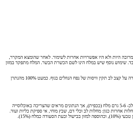
 מרובה היות ולא היו אפשרויות אחרות לשימור. לאחר שהומצא המקרר,
בד. שימוש נוסף שיש במלח הינו לשם הכשרת הבשר. המלח מתפקד במזון
כלורי. הנתרן חיוני לחיינו במידה רבה והינו מסייע בפעילות הלב, הכליות והשרירים. הוא מסייע בהולכת אותות עצביים, כיווצי שריר, שמירה על קצב לב תקין וויסות של נפח הנוזלים בגוף. כמעט 100% מהנתרן
ההמלצות בישראל לצריכת נתרן למבוגר היא כ- 1,500 מ"ג נתרן ליממה, וגבול הצריכה המרבית הוא כ- 2,000-2,400 מ"ג ליממה, כמות שהיא שוות ערך לכ- 5-6 גרם מלח (ככפית), אך הנתונים מראים שהצריכה באוכלוסייה
לות אחרות כגון: מחלות לב וכלי דם, שבץ מוחי, אי ספיקת כליות ועוד.