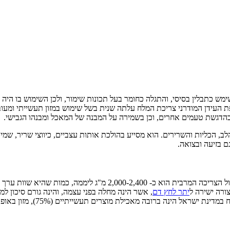
מש כתבלין בסיסי, והתגלה כחומר בעל תכונות שימור, ולכן השימוש בו היה
 העידן המודרני צריכת המלח עלתה שנית בשל שימוש במזון תעשייתי ומעו
בהדגשת טעמים אחרים, וכן בשמירה על המבנה של המאכל ומבנהו הגבישי.
ם בזיעה ובצואה.
יתר לחץ דם
, אשר הינה מחלה בפני עצמה, והינה גורם סיכון למח
עשייתיים (75%), מזון באופן טבעי (10%), וכהוספה למזון בבישול ובעת הסעודה כמלח (15%).