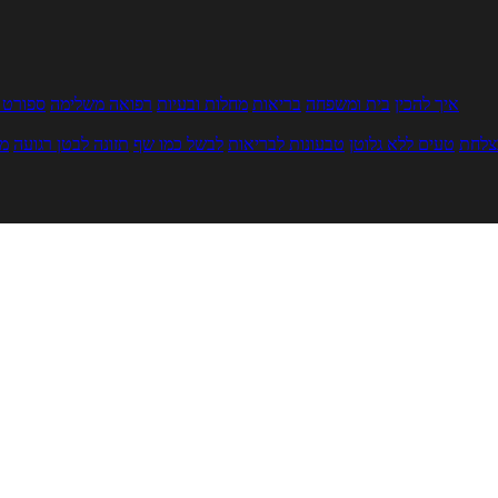
איך להכין
בית ומשפחה
בריאות
מחלות ובעיות
רפואה משלימה
ספורט ו
צלחת
טעים ללא גלוטן
טבעונות לבריאות
לבשל כמו שף
תזונה לבטן רגועה
מר