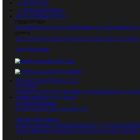
כניסה לחשבון

מנוי FoodsDictionary

מתכונים
קטגוריות מתכונים
קטגוריות נפוצות
קים
מתכונים ללא גלוטן
מתכונים לסוכרתיים
טרנדים בעולם האוכל
מיוחדים
מאכלי עדות
ספרי בישול
מתכונים לפי חגים ועונות
לפי שיטות הכנה
אפליקציית Foods
מוצרים ומאכלים
מוצרים ומאכלים
מילון האוכל
פריטי תזונה
ערכים תזונתיים
חיפוש ע"פ רכיבים
מכילים הכי הרבה
מחשבון קלוריות
מחשבון קלוריות
מנוי FoodsDictionary
5 ימי ניסיון חינם - לחצו לפרטים נוספים
מחשבוני תזונה ובריאות
ת
מחשבון שריפת קלוריות
מחשבון דופק מטרה
יחס מותניים לירכיים
 קלוריות
מחשבון מינונים מומלצים
מחשבון אחוז שומן
מחשבון BMI