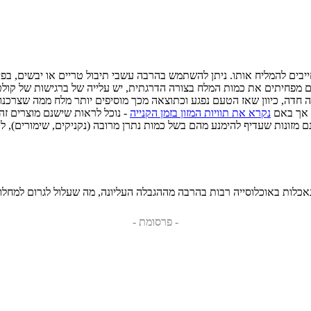
בים להמליח אותו. ניתן להשתמש בהרבה עשבי תיבול טריים או יבשים, בפירו
 מפחיתים את כמות המלח בצורה הדרגתית, יש עלייה של ברגישות של קולטנ
 חדה, כיוון שאז הטעם נפגע וכתוצאה מכך מוסיפים יותר מלח ממה שצרכנו 
, אך באם
נקרא את תוויות המזון בזמן הקנייה
 מזונות שעדיף להימנע מהם בשל כמות נתרן מרובה (נקניקים, שימורים), לע
אכלות באוכלוסייה רבות בהרבה מההגבלה העליונה, מה שעלול לגרום למחלות
- פרסומת -