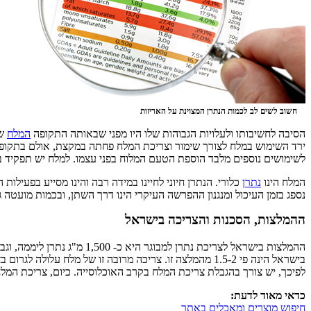
חשוב לשים לב לכמות הנתרן המצוינת על האריזות
הסיבה לחשיבותו ולעלויות הגבוהות שלו היו מפני שבאותה התקופה
המלח
שי
ירד השימוש במלח לצורך שימור וצריכת המלח פחתה במקצת, אולם בתקופת
לשימושים נוספים מלבד הוספת הטעם המלוח בפני עצמו. למלח יש תפקיד 
המלח הינו
נתרן
נספג בזמן העיכול ומנגנון ההפרשה העיקרי הינו דרך השתן, ובכמות מועטה ג
ההמלצות, הסכנות והצריכה בישראל
בישראל הינה פי 1.5-2 מהמלצה זו. צריכה מרובה זו של מלח עלולה לגרום בצורה ישירה ל
לפיכך, יש צורך בהגבלת צריכת המלח בקרב האוכלוסייה. כיום, צריכת המלח במדינת ישראל הינה ברובה מאכילת מוצרים ת
כדאי מאוד לדעת:
חיפוש מוצרים ומאכלים באתר