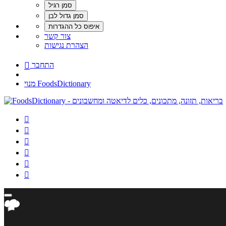
צור קשר
הצהרת נגישות
התחבר

מנוי FoodsDictionary





