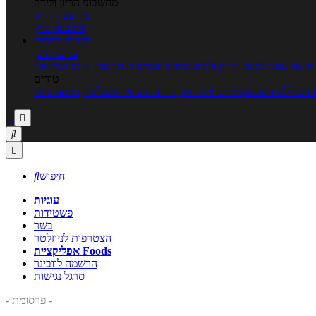
מחשבוני הריון ולידה
מחשבון הריון
מחשבון ביוץ
כתבות
כתבות
ערוצי תוכן
כושר גופני
נשים, הריון ולידה
טיפים והמלצות
חדשות אוכל ובריאות
טורים
זים ללא דיאטה
מזיזים את הגוף
הרזיה ורפואה משלימה
גורמה ביתי



חיפוש

עוגיות
פשטידות
בשר
הצטרפות לניוזלטר
אפליקציית Foods
הרשמה לוובינר
סרגל נגישות
- פרסומת -