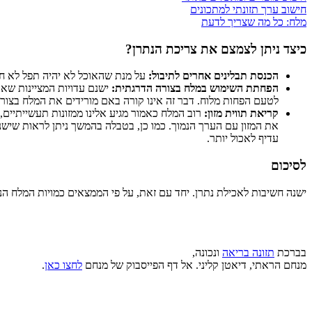
חישוב ערך תזונתי למתכונים
מלח: כל מה שצריך לדעת
כיצד ניתן לצמצם את צריכת הנתרן?
הכנסת תבלינים אחרים לתיבול:
על מנת שהאוכל לא יהיה תפל לא חיי
הפחתת השימוש במלח בצורה הדרגתית:
ישנם עדויות המציינות שאם
לטעם הפחות מלוח. דבר זה אינו קורה באם מורידים את המלח בצורה
קריאת תווית מזון:
רוב המלח כאמור מגיע אלינו ממזונות תעשייתיים
את המזון עם הערך הנמוך. כמו כן, בטבלה בהמשך ניתן לראות שישנם
עדיף לאכול יותר.
לסיכום
ישנה חשיבות לאכילת נתרן. יחד עם זאת, על פי הממצאים כמויות המלח הנ
בברכת
תזונה בריאה
ונכונה,
מנחם הראתי, דיאטן קליני. אל דף הפייסבוק של מנחם
לחצו כאן
.