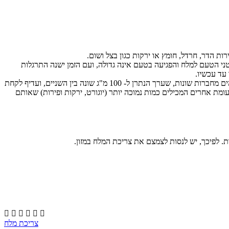
ת הדר, חרדל, חומץ או ירקות כגון בצל ושום.
י הטעם למלח והפגיעה בטעם אינה גדולה, ועם הזמן ישנה התרגלות
עד עכשיו.
- נוכל לראות שישנם מוצרים זהים מחברות שונות, שערך הנתרן ל- 100 מ"ג שונה בין השניים, ועדיף לקחת
ומת אחרים המכילים כמות נמוכה יותר (יוגורט, ירקות ופירות) שאותם
. לפיכך, יש לנסות לצמצם את צריכת המלח במזון.






צריכת מלח