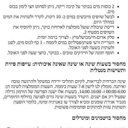
2 כוסות מים בבוקר על קיבה ריקה, ניתן לסחוט חצי לימון בכוס
מים.
לבשל שזיפים מיובשים במים כ- 10 דקות, לקרר ולשתות את המים
במהלך היום.
דייסת שיבולת שועל מומלצת לארוחת בוקר, ניתן להוסיף את
השזיפים מסעיף 2.
סלק אדום-חי/מבושל/מיץ - לצרוך ברמה יומית.
השריית זרעי פשתן/פסיליום במים ליממה - 1 כף לכוס מים, לסנן
ולשתות כשעה לפני האוכל.
תוסף תזונה של חיידקים טובים - בבוקר, כחצי שעה לפני האוכל.
מחסור בשעות שינה או שינה שאינה איכותית: עייפות פיזית
ותשישות מנטלית
שינה הכרחית לבריאות, לקיום תהליכי ירידה במשקל ולהרגשה טובה
ואיתנה. מומלץ לנו לישון 7-8 שעות ביממה. השעות המומלצות לשינה הן:
00:00-6:00 ו- 14:00-16:00. בשעות אלו ישנה הפרשה של הורמון גדילה
שפעיל רק אם ישנים. היעדר בשעות שינה גורם לפגיעה בחילוף החומרים,
מגביר אגירת שומנים ומביא לצורך עז באנרגיה זמינה, כלומר הופעת
תשוקות עזות למתוקים ופחמימות פשוטות.
מחסור בויטמינים ומינרלים