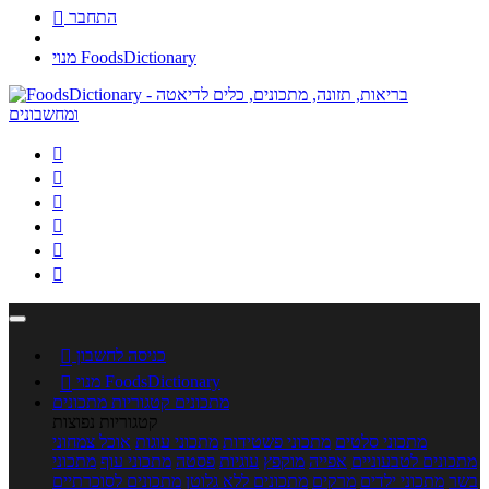
התחבר

מנוי FoodsDictionary






כניסה לחשבון

מנוי FoodsDictionary

מתכונים
קטגוריות מתכונים
קטגוריות נפוצות
מתכוני סלטים
מתכוני פשטידות
מתכוני עוגות
אוכל צמחוני
מתכונים לטבעוניים
אפייה
מוקפץ
עוגיות
פסטה
מתכוני עוף
מתכוני
בשר
מתכוני ילדים
מרקים
מתכונים ללא גלוטן
מתכונים לסוכרתיים