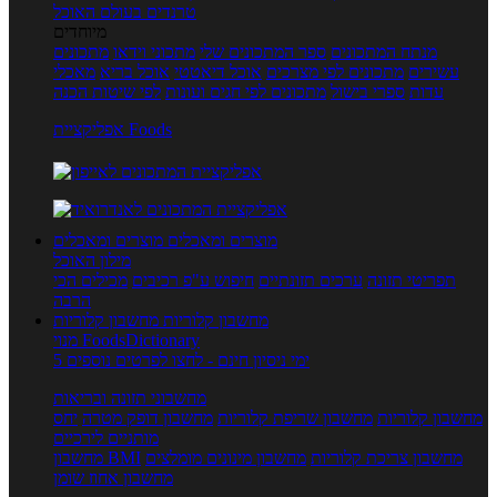
טרנדים בעולם האוכל
מיוחדים
מנתח המתכונים
ספר המתכונים שלי
מתכוני וידאו
מתכונים
עשירים
מתכונים לפי מצרכים
אוכל דיאטטי
אוכל בריא
מאכלי
עדות
ספרי בישול
מתכונים לפי חגים ועונות
לפי שיטות הכנה
אפליקציית Foods
מוצרים ומאכלים
מוצרים ומאכלים
מילון האוכל
תפריטי תזונה
ערכים תזונתיים
חיפוש ע"פ רכיבים
מכילים הכי
הרבה
מחשבון קלוריות
מחשבון קלוריות
מנוי FoodsDictionary
5 ימי ניסיון חינם - לחצו לפרטים נוספים
מחשבוני תזונה ובריאות
מחשבון קלוריות
מחשבון שריפת קלוריות
מחשבון דופק מטרה
יחס
מותניים לירכיים
מחשבון צריכת קלוריות
מחשבון מינונים מומלצים
מחשבון BMI
מחשבון אחוז שומן