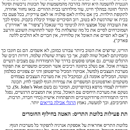
הגנטית להשמנה היא זניחה בהרבה מהמשמעות של תכונות נרכשות וסיגול
הרגלי תזונה במהלך חיינו, עוד מילדותנו בבית ההורים. בואו נחזור אחורה,
לתקופת הילדות. בין אם נולדת לאם פולניה או לאם עירקית, בכל פעם בה
בכית או שהרגשת לא בטוב, רוב הסיכויים שמיד קיבלת בקבוק. נוסיף לכך
את העובדה שכל אמצעי היה לגיטימי כדי שנאכל ("ציפור" או "אווירון")
ושמוכרחים לסיים את כל מה שהצלחת בלי קשר לתחושות השובע והרעב
("אם לא תסיים את האוכל אין טלוויזיה, אין חברים ולא הולכים ללונה
פארק").
הורינו, שרוצים את הטוב ביותר עבורנו כמובן, לא אשמים. הם גם חונכו כך
ומבחינתם לאכול שווה לפנק, אך כך נוצרה שושלת שלמה, דורות רבים של
הרגלים שגויים. גם אנחנו פוסעים בדרך של התמודדות עם מצבים רגשיים
בעזרת אוכל. אם נשלב בתזונה רכיבים אשר תומכים ומשפרים את תפקוד
מערכת העצבים (למשל, אבוקדו המכיל טריפטופן ודגי ים צפוניים כסלמון
וטונה, המכילים אומגה 3), ובמקביל נזין את מערכת העצבים בצמחים
משקמים ואדפטוגנים המשפרים את עמידות הגוף למצבי לחץ, תכונה
ייחודית לצמחי מרפא (כהיפרקום, המוכר גם בשם St. John’s Wort), כך
נשקם את מערכת היחסים עם האוכל, נמתן את המצבים הרגשיים, נסגל
דרכי התמודדות פרודוקטיביים והתפתחות אישית (כחיי חברה, תרבות,
תחביבים), וכך למעשה, נאמץ
הרגלי אכילה בריאים
יותר.
תת פעילות בלוטת התריס: האטה בחילוף החומרים
בלוטת התריס אחראית על אספקת אנרגיה לתפקוד כל מערכות הגוף: