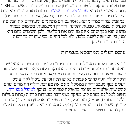
מערכת העיכול, מערכת חילוף החומרים בגוף, על אנרגטיות והריכוז ועוד.
את תקינות תפקוד בלוטת התריס ניתן לצפות בבדיקת דם. כאשר ה- TSH
גבוה - המשמעות היא
שהבלוטה בתת פעילות
. בעזרת תזונה נגביר מאכלים
המכילים יוד ומעודדים את הבלוטה לעבוד (למשל, אצות ודגי ים צפוניים),
ובמקביל נצרוך צמחי מרפא, אשר גם הם משקמים ומעודדים את הבלוטה
לפעילות עצמאית, טבעית ותקינה. היתרון המשמעותי בשימוש בצמחי
מרפא הוא בכך שהם אינם מנוונים את הבלוטה, ולכן השימוש בהם הוא
זמני, בין חצי שנה לשנה בלבד, ולא לכל החיים, כפי שקורה בתרופות
המוכרות כיום בשוק.
עומס רעלים המתבטא בעצירות
"וידאג אדם לפנות מעיו לפחות פעם ביום" (הרמב"ם). עצירות המאופיינת
באחד או יותר מהתסמינים הבאים - התרוקנות לא מלאה, יציאה קשה או
יבשה, יציאה הכרוכה במאמץ או פחות מיציאה אחת ביום - מעידה על
חוסר יכולת הגוף להוציא פסולת באופן תקין וכן על עיכול לקוי. עומס
רעלים בגוף מעכב ירידה במשקל, מאט את מערכת חילוף החומרים וגורם
לתשישות שלעיתים מפוצה בתשוקה למתוקים. בנוסף
לטיפול בעצירות
,
חשוב לטפל גם בגורם לה, בעיקר כשמדובר בעצירות כרונית (כתת פעילות
בלוטת התריס, אנמיה, מעי עצל, מצב רגשי ירוד או לחץ מתמשך (שגורם
לכיווץ השרירים הטבעתיים ולכן מקשה ומעכב יציאה ועוד). במקרים קלים
ניתן להיעזר בטיפים טבעיים הבאים:
- פרסומת -