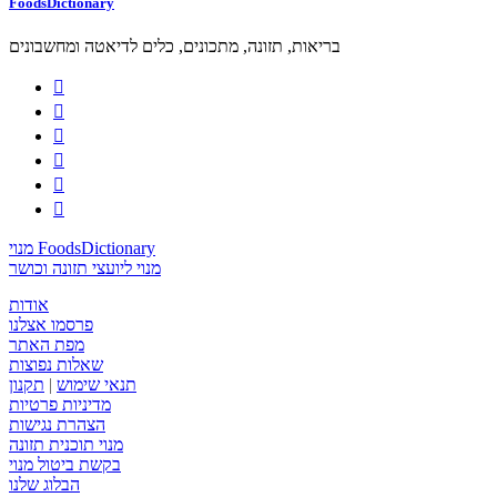
FoodsDictionary
בריאות, תזונה, מתכונים, כלים לדיאטה ומחשבונים






מנוי FoodsDictionary
מנוי ליועצי תזונה וכושר
אודות
פרסמו אצלנו
מפת האתר
שאלות נפוצות
תנאי שימוש
|
תקנון
מדיניות פרטיות
הצהרת נגישות
מנוי תוכנית תזונה
בקשת ביטול מנוי
הבלוג שלנו