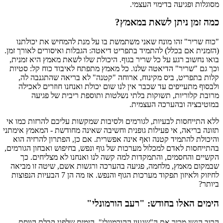
מסוגלות ופגיעה בדימוי העצמי.
כמה זמן ניתן לשאת במאמץ?
"כוח שריר" זהו מונח שאני משתמשת בו על מנת להמחיש את יכולתנו
(הזמנית אם בכלל) להתמיד בתפריט דיאטה: הגבלות ואיסורים לאורך זמן.
בואו נחשוב רגע על כל שריר בגוף. היכולת שלו לשאת מאמץ היא זמנית,
וכך גם "שריר" הדיאטה שלנו. כל מאמץ מתפתח לאיבוד כוח קל: סטיות
קלות בתפריט, ביס מקינוח, ארוחה "קטנה" לא בריאה שהתגנבה לה,
ולבסוף מתעייפים עד שכבר אין לנו שום יכולת ואנחנו חוזרים לאכילה
מרובת קלוריות, תשוקות בלתי נשלטות ותוספת ריבית של פגיעה
במוטיבציה ובהערכה העצמית.
ללא התייחסות לבעיות, לגורמים ולסיבות שמקשות עליכם להרזות כמו אי
תזונה בריאה, אי פעילות גופנית וחשיבה שאינה מחודשת - המאמץ אימתני
והיכולת להתמיד קטנה ואף אינה אפשרית. אם כן, הפתרון להרזיה הוא
בהתייחסות לאדם למכלול מערכות של גוף ונפש, בחיפוש ואבחון הגורמים,
הקשיים והחסמים, והתמקדות למה קשה לנו ואנחנו לא מצליחים. כך
שבמקום מאמץ, מלחמה, פגיעה בהערכה ורגשות אשם, שיטה זו מביאה
לחיזוק ולאיזון תפקוד מערכות הגוף והנפש. אז מה הן 7 הבעיות הנפוצות
ביותר?
הימים האלו בחודש: "רעב הורמונלי"
הרוב הנשי מכיר את ה"שגעון ההורמונלי", הימים שלפני קבלת הווסת.