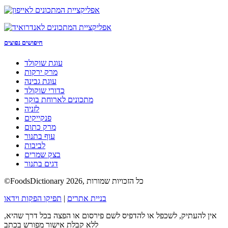
חיפושים נפוצים
עוגת שוקולד
מרק ירקות
עוגת גבינה
כדורי שוקולד
מתכונים לארוחת בוקר
לזניה
פנקייקים
מרק כתום
עוף בתנור
לביבות
בצק שמרים
דגים בתנור
©FoodsDictionary 2026, כל הזכויות שמורות
בניית אתרים
|
תפיקו הפקות וידאו
אין להעתיק, לשכפל או להדפיס לשם פירסום או הפצה בכל דרך שהיא,
ללא קבלת אישור מפורש בכתב