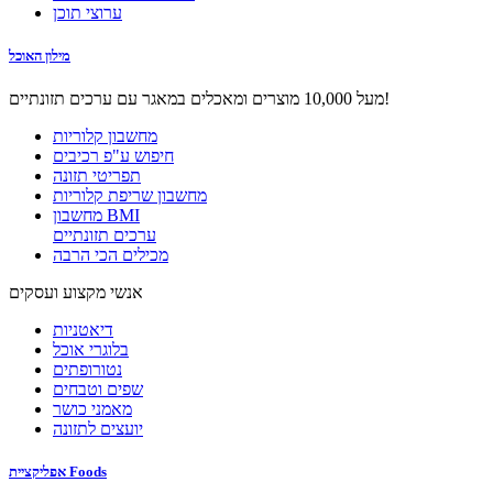
ערוצי תוכן
מילון האוכל
מעל 10,000 מוצרים ומאכלים במאגר עם ערכים תזונתיים!
מחשבון קלוריות
חיפוש ע"פ רכיבים
תפריטי תזונה
מחשבון שריפת קלוריות
מחשבון BMI
ערכים תזונתיים
מכילים הכי הרבה
אנשי מקצוע ועסקים
דיאטניות
בלוגרי אוכל
נטורופתים
שפים וטבחים
מאמני כושר
יועצים לתזונה
אפליקציית Foods