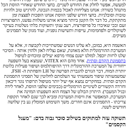
למעשה, אפשר לחלק את החודש לשניים. בחצי החודש שאחרי הווסת הכל
מתנהל כשורה: אנחנו מצליחות לאכול בכמות הנכונה, להרגיש טוב ולהיות
טובות וסובלניות. בחצי חודש שלפני הווסת אנחנו הופכות לפצצת זמן
מתקתקת, כל דבר ולו הקטן ביותר מוציא אותנו משלוות נפשנו, התפרצויות
זעם ובכי שאיבדו כל פרופורציה, רעב ענקי ותשוקות בלתי נשלטות בעיקר
לשוקולדים ולפחמימות, עייפות ותשישות גופנית, ועוד מגוון של תסמינים
מעיקים.
האשמה היא, כמובן, לא עלינו הנשים שמשתייכות לקבוצה זו, אלא על
המערכת ההורמונלית הלא מאוזנת, שאם נצליח לאזן ולהזין אותה - הסיכוי
שלנו לרזות יוכפל. למזלנו ישנם צמחי מרפא יעילים ומוכחים לטיפול
בתסמונת הקדם וסתית
. אחד מהם הוא VITEX, שנמצא בעל השפעה
ייחודית על המערכת ההורמונלית דרך ההיפותלמוס ושיפור פעילות בלוטת
יותרת המוח, דבר הגורם להגברת הפרשה של LH והפחתת ה- FSH,
שמשמעותה שיפור משמעותי עד העלמתם לחלוטין של תסמיני התסמונת
הקדם וסתית. במחקרים נמצא אף יעיל יותר מטיפול תרופתי נוגד דיכאון
וחרדה הקשורים לשינויים הורמונליים (כבימים שלפני הווסת, לאחר לידה
ובגיל המעבר). היתרון הבולט של הצמח הוא השפעתו המזינה את
המערכת, המאפשר את וויסות המערכת ומביא לכך שגם לאחר תקופת
צריכתו - התסמינים אינם חוזרים. משך השימוש המומלץ נע בין שלושה
חודשים לשנה.
תשוקה עזה למתוקים בשילוב סוכר גבוה בדם: "מעגל
הקסמים"