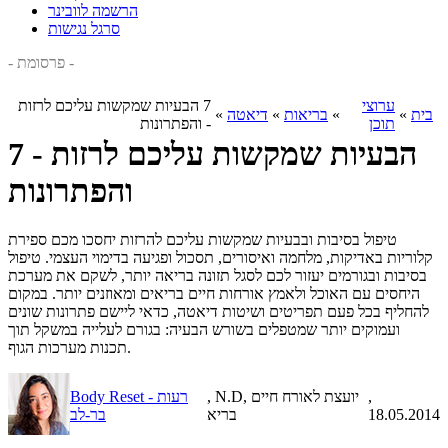
הרשמה לוובינר
סרגל נגישות
- פרסומת -
ערוצי
7 הבעיות שמקשות עליכם לרזות
בית
»
»
בריאות
»
דיאטה
»
תוכן
- והפתרונות
7 הבעיות שמקשות עליכם לרזות -
והפתרונות
טיפול בסיבות ובבעיות שמקשות עליכם להרזות יחסכו מכם ספירת
קלוריות באדיקות, מלחמה ואיסורים, תסכול ופגיעה בדימוי העצמי. טיפול
בסיבות ובגורמים יעזור לכם לסגל תזונה בריאה יותר, לשקם את מערכת
היחסים עם האוכל ולאמץ אורחות חיים בריאים ומאוזנים יותר. במקום
להחליף בכל פעם תפריטים ושיטות דיאטה, כדאי ליישם פתרונות שונים
ועמוקים יותר שמטפלים בשורש הבעיה: בגורם לעלייה במשקל תוך
תכנות מערכות הגוף.
,
, N.D, יועצת לאורח חיים
Body Reset - רעות
18.05.2014
בריא
בר-לב