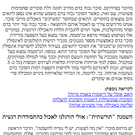
מדובר בפרדוקס. סוכר גבוה בדם מחייב תזונה דלת סוכרים ופחמימות
פשוטות. עם זאת, כאשר הסוכר גבוה בדם משמע שהוא אינו נספג לתאים
והם נמצאים בחוסרים. התאים שבחוסר "מזעיקים" מאכלים מרובי סוכר,
אנחנו מרגישים צורך עז לאכול אותם והתוצאה - סוכר גבוה עוד יותר בדם
ופחד מההשלכות, אשר תורם להגברת הלחץ והאכילה הרגשית. במקרים
אלו נשתמש בצמחי מרפא כג'ימנמה, אשר נמצא בעל השפעה מורידת
סוכר בדם באמצעות מספר מנגנונים: מגביר רגישות הקולטנים לאינסולין
(ההורמון ש"מכניס" את הסוכר לתאים), בעידוד הלבלב להפרשת אינסולין
ובשיפור המטבוליזם של הסוכר בתוך התא. בנוסף, הג'ימנמה נמצא בעל
השפעה מעכבת על תחושת הטעם המתוק ובכך עוזר לגמילה ממותקים.
במקביל, נספק לגוף ארוחות איכותיות ומלאות לעיתים תכופות (כל כ- 3
שעות), ונכוון לאינדקס גליקמי נמוך ולוויסות הקפצת רמות הסוכר בדם
בעקבות ארוחה. כך, לדוגמה, זה הכרחי שלארוחת ביניים המכילה פרי
נוסיף אגוזים או שקדים.
לקריאה נוספת:
האם אוכל של דיאטות באמת מרזה?
הסיבות שמכשילות דיאטות והפיכתן להצלחה
שליטה באכילה: איך משיגים אותה?
השמנה "תורשתית": אולי הורגלנו לאכול כהתמודדות רגשית
יש מיתוס מוכר: "אין מה לעשות, יש לי נטייה להשמנה". הדבר הראשון
שנחשוב הוא שמדובר במטען גנטי לקוי שירשנו מהורינו. אולם, המשמעות