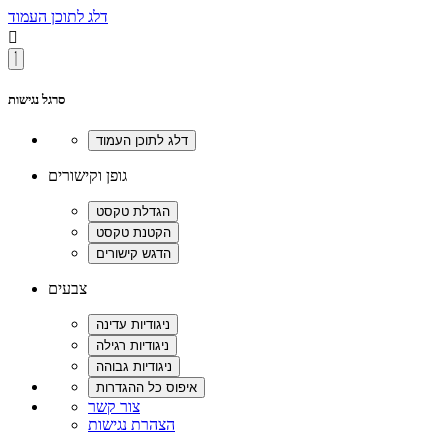
דלג לתוכן העמוד

סרגל נגישות
גופן וקישורים
צבעים
צור קשר
הצהרת נגישות