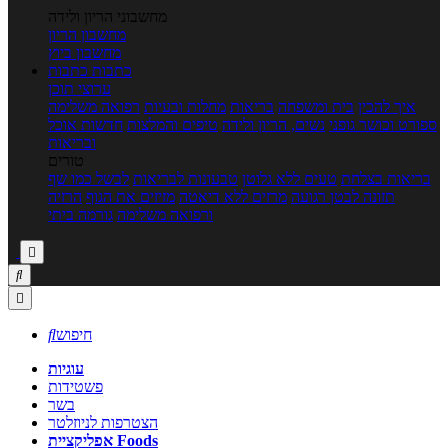
מחשבוני הריון ולידה
מחשבון הריון
מחשבון ביוץ
כתבות
כתבות
ערוצי תוכן
איך להכין
בית ומשפחה
בריאות
מחלות ובעיות
רפואה משלימה
ספורט וכושר גופני
נשים, הריון ולידה
טיפים והמלצות
חדשות אוכל
ובריאות
טורים
בריאות בצלחת
טעים ללא גלוטן
טבעונות לבריאות
לבשל כמו שף
תזונה לבטן רגועה
מרזים ללא דיאטה
מזיזים את הגוף
הרזיה
ורפואה משלימה
גורמה ביתי



חיפוש

עוגיות
פשטידות
בשר
הצטרפות לניוזלטר
אפליקציית Foods