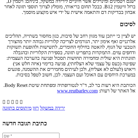
ישנם ויטמינים ומינרלים אשר חיוניים לירידה במשקל, ביניהם: ויטמין D,
ברזל וויטמין B12. כבכל תחום בריאותי, מומלץ לצרוך תוספי תזונה לאחר
אבחון בבדיקות דם והתאמה אישית על ידי איש מקצוע מוסמך.
לסיכום
יש לציין כי ייתכן עוד מגוון רחב של סיבות, כגון מחסור בשתייה, תהליכים
אלרגניים ואף אימון יתר, הגורמים לצריכה קלוריות גבוהה יותר מהצורך
הטבעי של הגוף, להאטה בחילוף החומרים, לתשישות ולהופעת תשוקות
ודחפים עזים. התמקדות בתפריט תזונה, בספירת הקלוריות ובהגבלה
תזונתית היא שולית ומחמירה תחושות תסכול ופגיעה בהערכה העצמית:
שפיטה (כעס על עצמי שלא הצלחתי), פגיעה בדימוי (איזה חלש אני)
וייאוש (לעולם לא אצליח), ולכן לעיתים מחמירים את ההשמנה, פוגעים
במערכת היחסים עם האוכל ועם העצמי. לכן, חשוב לטפל בסיבות.
הכותבת היא רעות בר לב, ד"ר לנטורופתיה ומפתחת שיטת Body Reset.
אל האתר של רעות:
www.reutbarlev.com





ירידה במשקל
רזון
מיתוסים בתזונה
כתיבת תגובה חדשה