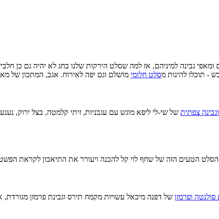
אפי גבינה למיניהם, אז למה שסלט הירקות שלנו בחג לא יהיה גם כן חלבי?
ש - תוכלו להינות מ
סלט חלומי
מושלם וגם יפה לאירוח. אגב, המתכון של מא
וגבינה צפתית
של שי-לי ליפא מוגש עם עגבניות, זיתי קלמטה, בצל ירוק, נענ
ן. הסלט הטעים הזה של שחף לוי קל להכנה ויעורר את התיאבון לקראת הפשטי
פולנטה ופרמזן
של דפנה מיכאל עשויות מקמח תירס וגבינת פרמזן מגורדת, או