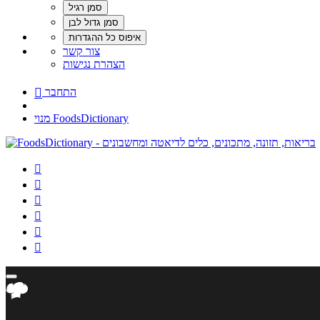
צור קשר
הצהרת נגישות
התחבר

מנוי FoodsDictionary





