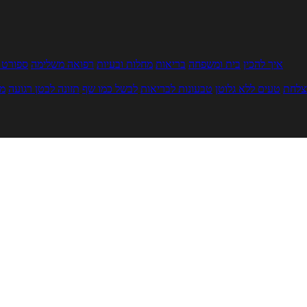
איך להכין
בית ומשפחה
בריאות
מחלות ובעיות
רפואה משלימה
ספורט ו
צלחת
טעים ללא גלוטן
טבעונות לבריאות
לבשל כמו שף
תזונה לבטן רגועה
מר