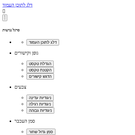
דלג לתוכן העמוד

סרגל נגישות
גופן וקישורים
צבעים
סמן העכבר