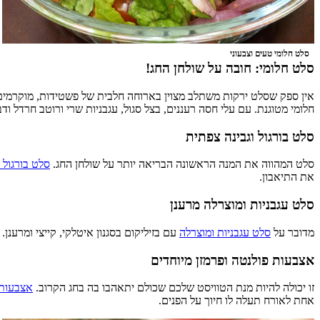
סלט חלומי טעים וצבעוני
סלט חלומי: חובה על שולחן החג!
אין ספק שסלט ירקות משתלב מצוין בארוחה חלבית של פשטידות, מוקרמים ומ
חלומי מטוגנת. עם עלי חסה רעננים, בצל סגול, עגבניות שרי ורוטב חרדל ודב
סלט בורגול וגבינה צפתית
סלט המהווה את המנה הראשונה הבריאה יותר על שולחן החג.
סלט בורגול 
את התיאבון.
סלט עגבניות ומוצרלה מרענן
מדובר על
סלט עגבניות ומוצרלה
עם בזיליקום בסגנון איטלקי, קייצי ומרענ
אצבעות פולנטה ופרמזן מיוחדים
זו יכולה להיות מנת הטוויסט שלכם שכולם יתאהבו בה בחג הקרוב.
אצבעות 
אחת לאורח תעלה לו חיוך על הפנים.