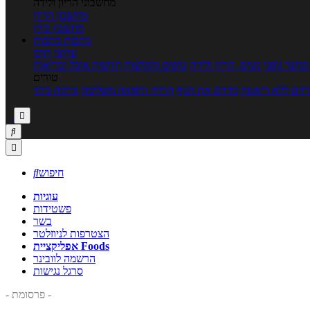
מחשבוני הריון ולידה
מחשבון הריון
מחשבון ביוץ
כתבות
כתבות
ערוצי תוכן
כושר גופני
נשים, הריון ולידה
טיפים והמלצות
חדשות אוכל ובריאות
טורים
זים ללא דיאטה
מזיזים את הגוף
הרזיה ורפואה משלימה
גורמה ביתי



חיפוש

עוגיות
פשטידות
בשר
הצטרפות לניוזלטר
אפליקציית Foods
הרשמה לוובינר
סרגל נגישות
- פרסומת -