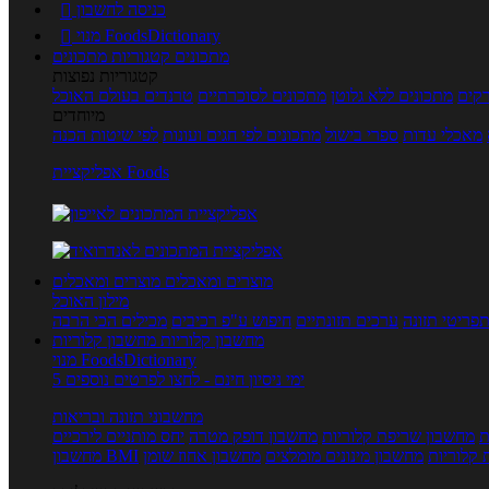
כניסה לחשבון

מנוי FoodsDictionary

מתכונים
קטגוריות מתכונים
קטגוריות נפוצות
קים
מתכונים ללא גלוטן
מתכונים לסוכרתיים
טרנדים בעולם האוכל
מיוחדים
מאכלי עדות
ספרי בישול
מתכונים לפי חגים ועונות
לפי שיטות הכנה
אפליקציית Foods
מוצרים ומאכלים
מוצרים ומאכלים
מילון האוכל
פריטי תזונה
ערכים תזונתיים
חיפוש ע"פ רכיבים
מכילים הכי הרבה
מחשבון קלוריות
מחשבון קלוריות
מנוי FoodsDictionary
5 ימי ניסיון חינם - לחצו לפרטים נוספים
מחשבוני תזונה ובריאות
ת
מחשבון שריפת קלוריות
מחשבון דופק מטרה
יחס מותניים לירכיים
 קלוריות
מחשבון מינונים מומלצים
מחשבון אחוז שומן
מחשבון BMI