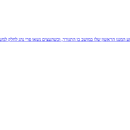
הם מרגולין ז"ל: לפני כ- 40 שנה נטע את מטע המנגו הראשון שלו במושב בו התגורר, וכשהעצים נש