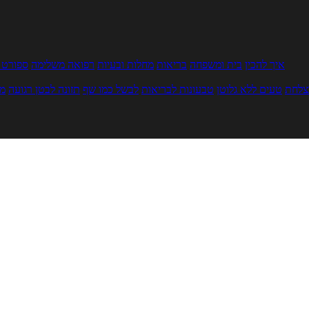
איך להכין
בית ומשפחה
בריאות
מחלות ובעיות
רפואה משלימה
ספורט ו
צלחת
טעים ללא גלוטן
טבעונות לבריאות
לבשל כמו שף
תזונה לבטן רגועה
מר