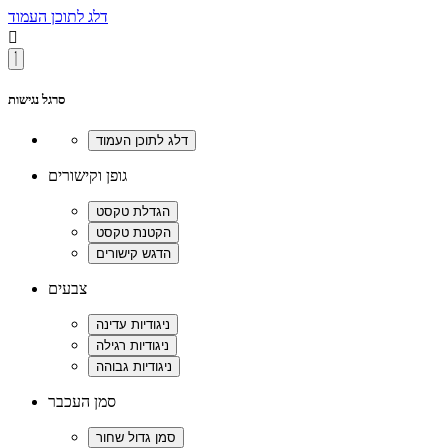
דלג לתוכן העמוד

סרגל נגישות
גופן וקישורים
צבעים
סמן העכבר