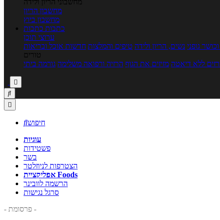
מחשבוני הריון ולידה
מחשבון הריון
מחשבון ביוץ
כתבות
כתבות
ערוצי תוכן
כושר גופני
נשים, הריון ולידה
טיפים והמלצות
חדשות אוכל ובריאות
טורים
זים ללא דיאטה
מזיזים את הגוף
הרזיה ורפואה משלימה
גורמה ביתי



חיפוש

עוגיות
פשטידות
בשר
הצטרפות לניוזלטר
אפליקציית Foods
הרשמה לוובינר
סרגל נגישות
- פרסומת -