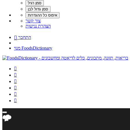
צור קשר
הצהרת נגישות
התחבר

מנוי FoodsDictionary





