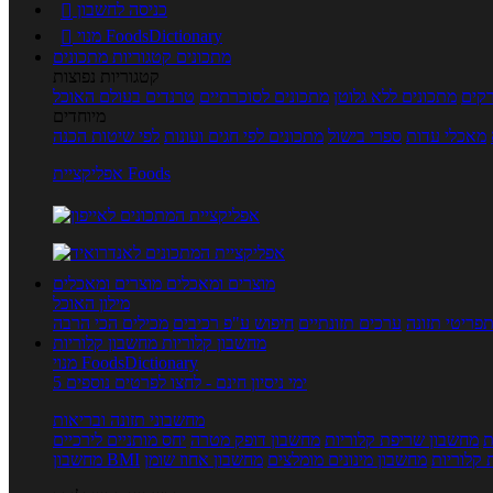
כניסה לחשבון

מנוי FoodsDictionary

מתכונים
קטגוריות מתכונים
קטגוריות נפוצות
קים
מתכונים ללא גלוטן
מתכונים לסוכרתיים
טרנדים בעולם האוכל
מיוחדים
מאכלי עדות
ספרי בישול
מתכונים לפי חגים ועונות
לפי שיטות הכנה
אפליקציית Foods
מוצרים ומאכלים
מוצרים ומאכלים
מילון האוכל
פריטי תזונה
ערכים תזונתיים
חיפוש ע"פ רכיבים
מכילים הכי הרבה
מחשבון קלוריות
מחשבון קלוריות
מנוי FoodsDictionary
5 ימי ניסיון חינם - לחצו לפרטים נוספים
מחשבוני תזונה ובריאות
ת
מחשבון שריפת קלוריות
מחשבון דופק מטרה
יחס מותניים לירכיים
 קלוריות
מחשבון מינונים מומלצים
מחשבון אחוז שומן
מחשבון BMI