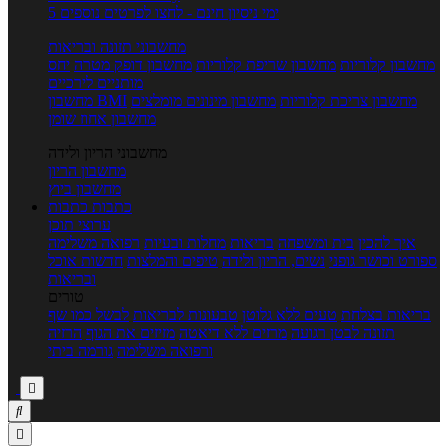
5 ימי ניסיון חינם - לחצו לפרטים נוספים
מחשבוני תזונה ובריאות
מחשבון קלוריות
מחשבון שריפת קלוריות
מחשבון דופק מטרה
יחס
מותניים לירכיים
מחשבון צריכת קלוריות
מחשבון מינונים מומלצים
מחשבון BMI
מחשבון אחוז שומן
מחשבוני הריון ולידה
מחשבון הריון
מחשבון ביוץ
כתבות
כתבות
ערוצי תוכן
איך להכין
בית ומשפחה
בריאות
מחלות ובעיות
רפואה משלימה
ספורט וכושר גופני
נשים, הריון ולידה
טיפים והמלצות
חדשות אוכל
ובריאות
טורים
בריאות בצלחת
טעים ללא גלוטן
טבעונות לבריאות
לבשל כמו שף
תזונה לבטן רגועה
מרזים ללא דיאטה
מזיזים את הגוף
הרזיה
ורפואה משלימה
גורמה ביתי


