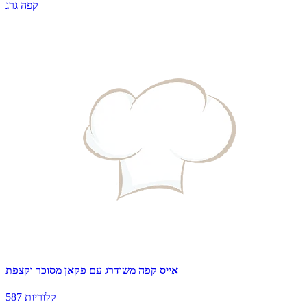
קפה גרג
אייס קפה משודרג עם פקאן מסוכר וקצפת
587 קלוריות