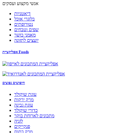
אנשי מקצוע ועסקים
דיאטניות
בלוגרי אוכל
נטורופתים
שפים וטבחים
מאמני כושר
יועצים לתזונה
אפליקציית Foods
חיפושים נפוצים
עוגת שוקולד
מרק ירקות
עוגת גבינה
כדורי שוקולד
מתכונים לארוחת בוקר
לזניה
פנקייקים
מרק כתום