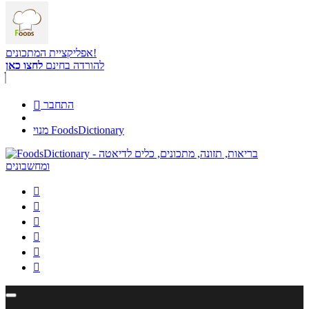
אפליקציית המתכונים!
להורדה בחינם
לחצו כאן
התחבר

מנוי FoodsDictionary





