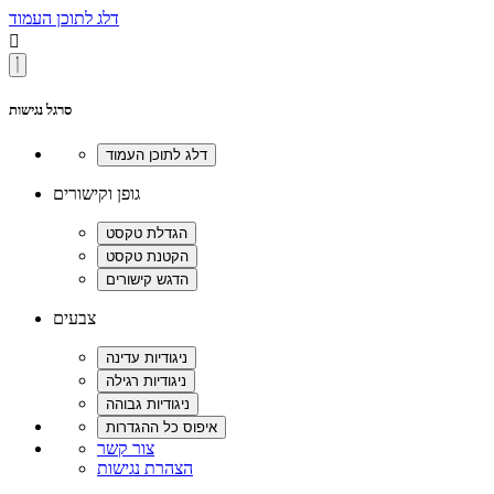
דלג לתוכן העמוד

סרגל נגישות
גופן וקישורים
צבעים
צור קשר
הצהרת נגישות