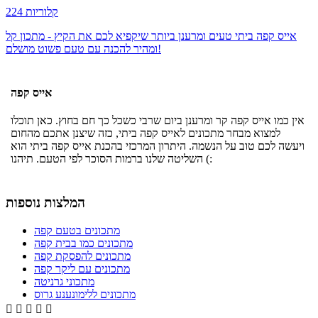
224 קלוריות
אייס קפה ביתי טעים ומרענן ביותר שיקפיא לכם את הקיץ - מתכון קל
ומהיר להכנה עם טעם פשוט מושלם!
אייס קפה
אין כמו אייס קפה קר ומרענן ביום שרבי כשכל כך חם בחוץ. כאן תוכלו
למצוא מבחר מתכונים לאייס קפה ביתי, כזה שיצנן אתכם מהחום
ויעשה לכם טוב על הנשמה. היתרון המרכזי בהכנת אייס קפה ביתי הוא
השליטה שלנו ברמות הסוכר לפי הטעם. תיהנו (:
המלצות נוספות
מתכונים בטעם קפה
מתכונים כמו בבית קפה
מתכונים להפסקת קפה
מתכונים עם ליקר קפה
מתכוני גרניטה
מתכונים ללימונענע גרוס




