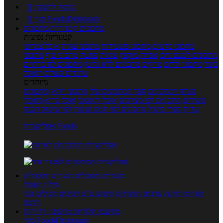
כניסה לחשבון

מנוי FoodsDictionary

מתכונים
קטגוריות מתכונים
קטגוריות נפוצות
מתכוני סלטים
מתכוני פשטידות
מתכוני עוגות
אוכל צמחוני
מתכונים לטבעוניים
אפייה
מוקפץ
עוגיות
פסטה
מתכוני עוף
מתכוני
בשר
מתכוני ילדים
מרקים
מתכונים ללא גלוטן
מתכונים לסוכרתיים
טרנדים בעולם האוכל
מיוחדים
מנתח המתכונים
ספר המתכונים שלי
מתכוני וידאו
מתכונים
עשירים
מתכונים לפי מצרכים
אוכל דיאטטי
אוכל בריא
מאכלי
עדות
ספרי בישול
מתכונים לפי חגים ועונות
לפי שיטות הכנה
אפליקציית Foods
מוצרים ומאכלים
מוצרים ומאכלים
מילון האוכל
תפריטי תזונה
ערכים תזונתיים
חיפוש ע"פ רכיבים
מכילים הכי
הרבה
מחשבון קלוריות
מחשבון קלוריות
מנוי FoodsDictionary