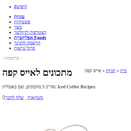
חיפוש

עוגיות
פשטידות
בשר
הצטרפות לניוזלטר
אפליקציית Foods
הרשמה לוובינר
סרגל נגישות
- פרסומת -
מתכונים לאייס קפה
בית
»
תגיות
»
אייס קפה
סה"כ 5 מתכונים, שם באנגלית: Iced Coffee Recipes.
משקאות

שלח לחבר
