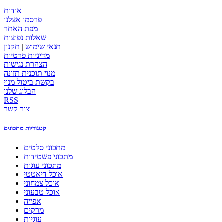
אודות
פרסמו אצלנו
מפת האתר
שאלות נפוצות
תנאי שימוש
|
תקנון
מדיניות פרטיות
הצהרת נגישות
מנוי תוכנית תזונה
בקשת ביטול מנוי
הבלוג שלנו
RSS
צור קשר
קטגוריות מתכונים
מתכוני סלטים
מתכוני פשטידות
מתכוני עוגות
אוכל דיאטטי
אוכל צמחוני
אוכל טבעוני
אפייה
מרקים
עוגיות