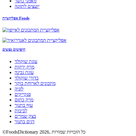
מאמני כושר
יועצים לתזונה
אפליקציית Foods
חיפושים נפוצים
עוגת שוקולד
מרק ירקות
עוגת גבינה
כדורי שוקולד
מתכונים לארוחת בוקר
לזניה
פנקייקים
מרק כתום
עוף בתנור
לביבות
בצק שמרים
דגים בתנור
©FoodsDictionary 2026, כל הזכויות שמורות