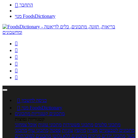
התחבר

מנוי FoodsDictionary






כניסה לחשבון

מנוי FoodsDictionary

מתכונים
קטגוריות מתכונים
קטגוריות נפוצות
מתכוני סלטים
מתכוני פשטידות
מתכוני עוגות
אוכל צמחוני
מתכונים לטבעוניים
אפייה
מוקפץ
עוגיות
פסטה
מתכוני עוף
מתכוני
בשר
מתכוני ילדים
מרקים
מתכונים ללא גלוטן
מתכונים לסוכרתיים