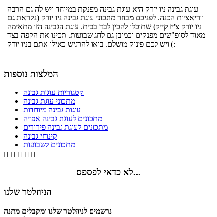
עוגת גבינה ניו יורק היא עוגת גבינה מפנקת במיוחד ויש לה גם הרבה
ווריאציות הכנה. לפניכם מבחר מתכוני עוגת גבינה ניו יורק (נקראת גם
ניו יורק צ'יז קייק) שתוכלו להכין לבד בבית. עוגת הגבינה הזו מתאימה
מאוד לסופ"שים מפנקים וכמובן גם לחג שבועות. תכינו את הקפה בצד
ויש לכם פינוק מושלם. בואו להרגיש כאילו אתם בניו יורק (:
המלצות נוספות
קטגוריות עוגות גבינה
מתכוני עוגת גבינה
עוגות גבינה מיוחדות
מתכונים לעוגת גבינה אפויה
מתכונים לעוגת גבינה פירורים
קינוחי גבינה
מתכונים לשבועות





לא כדאי לפספס...
הניוזלטר שלנו
נרשמים לניוזלטר שלנו ומקבלים מתנה