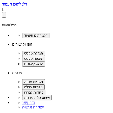
דלג לתוכן העמוד

סרגל נגישות
גופן וקישורים
צבעים
צור קשר
הצהרת נגישות