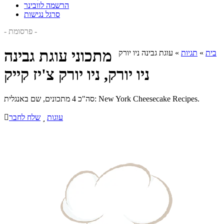
הרשמה לוובינר
סרגל נגישות
- פרסומת -
מתכוני עוגת גבינה
בית
»
תגיות
»
עוגת גבינה ניו יורק
ניו יורק, ניו יורק צ'יז קייק
סה"כ 4 מתכונים, שם באנגלית: New York Cheesecake Recipes.
עוגות

שלח לחבר
