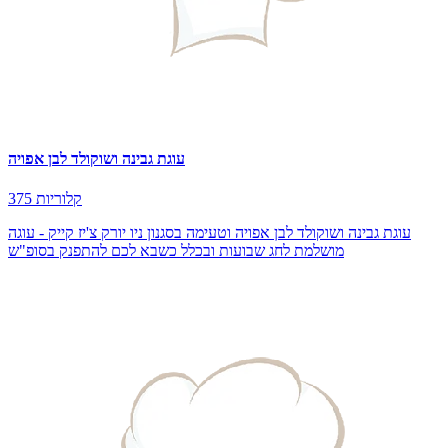
עוגת גבינה ושוקולד לבן אפויה
375 קלוריות
עוגת גבינה ושוקולד לבן אפויה וטעימה בסגנון ניו יורק צ'יז קייק - עוגה
מושלמת לחג שבועות ובכלל כשבא לכם להתפנק בסופ"ש