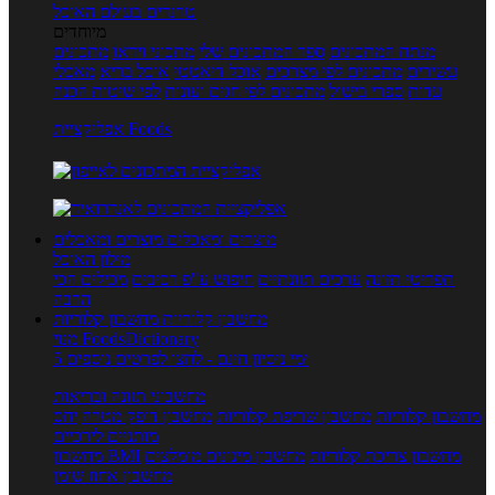
טרנדים בעולם האוכל
מיוחדים
מנתח המתכונים
ספר המתכונים שלי
מתכוני וידאו
מתכונים
עשירים
מתכונים לפי מצרכים
אוכל דיאטטי
אוכל בריא
מאכלי
עדות
ספרי בישול
מתכונים לפי חגים ועונות
לפי שיטות הכנה
אפליקציית Foods
מוצרים ומאכלים
מוצרים ומאכלים
מילון האוכל
תפריטי תזונה
ערכים תזונתיים
חיפוש ע"פ רכיבים
מכילים הכי
הרבה
מחשבון קלוריות
מחשבון קלוריות
מנוי FoodsDictionary
5 ימי ניסיון חינם - לחצו לפרטים נוספים
מחשבוני תזונה ובריאות
מחשבון קלוריות
מחשבון שריפת קלוריות
מחשבון דופק מטרה
יחס
מותניים לירכיים
מחשבון צריכת קלוריות
מחשבון מינונים מומלצים
מחשבון BMI
מחשבון אחוז שומן