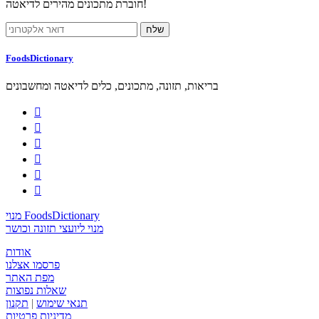
חוברת מתכונים מהירים לדיאטה!
FoodsDictionary
בריאות, תזונה, מתכונים, כלים לדיאטה ומחשבונים






מנוי FoodsDictionary
מנוי ליועצי תזונה וכושר
אודות
פרסמו אצלנו
מפת האתר
שאלות נפוצות
תנאי שימוש
|
תקנון
מדיניות פרטיות