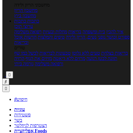
מחשבוני הריון ולידה
מחשבון הריון
מחשבון ביוץ
כתבות
כתבות
ערוצי תוכן
איך להכין
בית ומשפחה
בריאות
מחלות ובעיות
רפואה משלימה
ספורט וכושר גופני
נשים, הריון ולידה
טיפים והמלצות
חדשות אוכל
ובריאות
טורים
בריאות בצלחת
טעים ללא גלוטן
טבעונות לבריאות
לבשל כמו שף
תזונה לבטן רגועה
מרזים ללא דיאטה
מזיזים את הגוף
הרזיה
ורפואה משלימה
גורמה ביתי



חיפוש

עוגיות
פשטידות
בשר
הצטרפות לניוזלטר
אפליקציית Foods