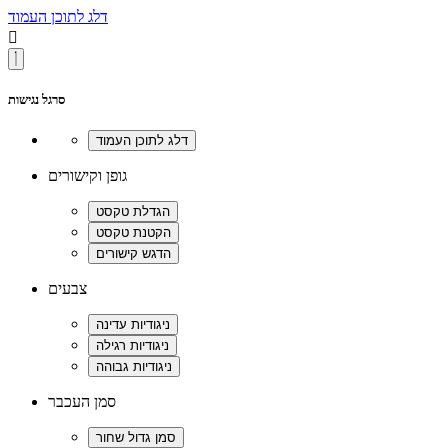
דלג לתוכן העמוד

סרגל נגישות
גופן וקישורים
צבעים
סמן העכבר