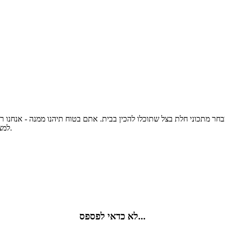
ר מתכוני חלת בצל שתוכלו להכין בבית. אתם בטוח תיהנו ממנה - אנחנו ר
למצוא כאן גם מבחר חלות ולחמים עם בצל (כשהבצל הוא מרכיב מרכזי בהם).
לא כדאי לפספס...