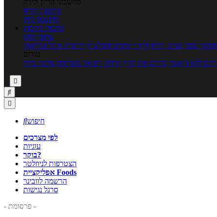
מחשבוני הריון ולידה
מחשבון הריון
מחשבון ביוץ
כתבות
כתבות
ערוצי תוכן
כושר גופני
נשים, הריון ולידה
טיפים והמלצות
חדשות אוכל ובריאות
טורים
זים ללא דיאטה
מזיזים את הגוף
הרזיה ורפואה משלימה
גורמה ביתי



חיפוש

לפי מצרכים
עוגיות
בוקר?
הצטרפות לניוזלטר
אפליקציית Foods
הרשמה לוובינר
סרגל נגישות
- פרסומת -