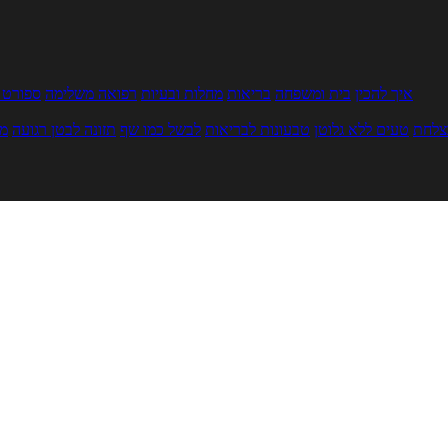
איך להכין
בית ומשפחה
בריאות
מחלות ובעיות
רפואה משלימה
ספורט ו
צלחת
טעים ללא גלוטן
טבעונות לבריאות
לבשל כמו שף
תזונה לבטן רגועה
מר