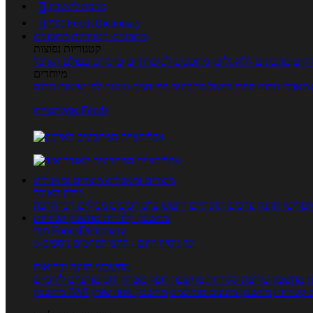
כניסה לחשבון

מנוי FoodsDictionary

מתכונים
קטגוריות מתכונים
קטגוריות נפוצות
קים
מתכונים ללא גלוטן
מתכונים לסוכרתיים
טרנדים בעולם האוכל
מיוחדים
מאכלי עדות
ספרי בישול
מתכונים לפי חגים ועונות
לפי שיטות הכנה
אפליקציית Foods
מוצרים ומאכלים
מוצרים ומאכלים
מילון האוכל
פריטי תזונה
ערכים תזונתיים
חיפוש ע"פ רכיבים
מכילים הכי הרבה
מחשבון קלוריות
מחשבון קלוריות
מנוי FoodsDictionary
5 ימי ניסיון חינם - לחצו לפרטים נוספים
מחשבוני תזונה ובריאות
ת
מחשבון שריפת קלוריות
מחשבון דופק מטרה
יחס מותניים לירכיים
 קלוריות
מחשבון מינונים מומלצים
מחשבון אחוז שומן
מחשבון BMI