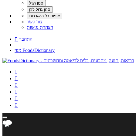
צור קשר
הצהרת נגישות
התחבר

מנוי FoodsDictionary





