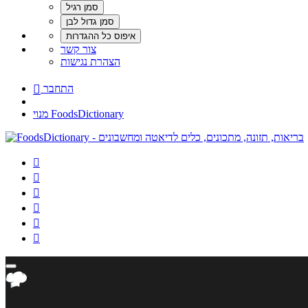
צור קשר
הצהרת נגישות
התחבר

מנוי FoodsDictionary





