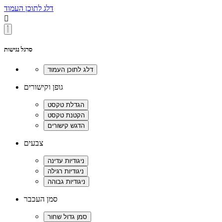
דלג לתוכן העמוד

סרגל נגישות
גופן וקישורים
צבעים
סמן העכבר