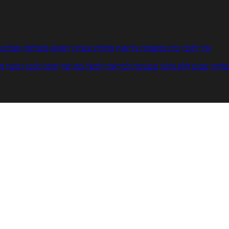
איך להכין
בית ומשפחה
בריאות
מחלות ובעיות
רפואה משלימה
ספורט ו
צלחת
טעים ללא גלוטן
טבעונות לבריאות
לבשל כמו שף
תזונה לבטן רגועה
מר