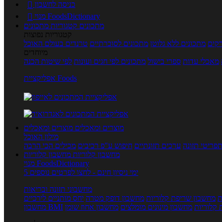
כניסה לחשבון

מנוי FoodsDictionary

מתכונים
קטגוריות מתכונים
קטגוריות נפוצות
קים
מתכונים ללא גלוטן
מתכונים לסוכרתיים
טרנדים בעולם האוכל
מיוחדים
מאכלי עדות
ספרי בישול
מתכונים לפי חגים ועונות
לפי שיטות הכנה
אפליקציית Foods
מוצרים ומאכלים
מוצרים ומאכלים
מילון האוכל
פריטי תזונה
ערכים תזונתיים
חיפוש ע"פ רכיבים
מכילים הכי הרבה
מחשבון קלוריות
מחשבון קלוריות
מנוי FoodsDictionary
5 ימי ניסיון חינם - לחצו לפרטים נוספים
מחשבוני תזונה ובריאות
ת
מחשבון שריפת קלוריות
מחשבון דופק מטרה
יחס מותניים לירכיים
 קלוריות
מחשבון מינונים מומלצים
מחשבון אחוז שומן
מחשבון BMI