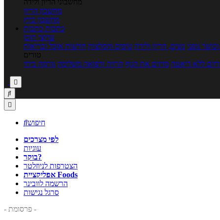
מחשבוני הריון ולידה
מחשבון הריון
מחשבון ביוץ
כתבות
כתבות
ערוצי תוכן
כושר גופני
נשים, הריון ולידה
טיפים והמלצות
חדשות אוכל ובריאות
טורים
זים ללא דיאטה
מזיזים את הגוף
הרזיה ורפואה משלימה
גורמה ביתי



חיפוש

לפי מצרכים
עוגיות
בוקר?
הצטרפות לניוזלטר
אפליקציית Foods
הרשמה לוובינר
סרגל נגישות
- פרסומת -