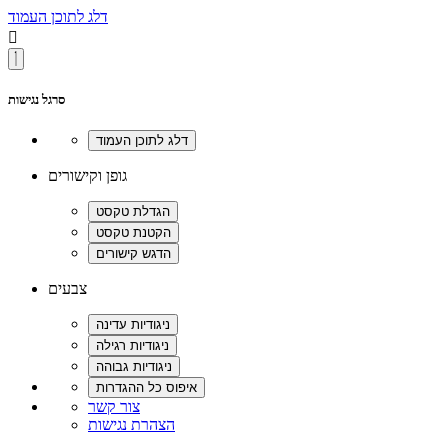
דלג לתוכן העמוד

סרגל נגישות
גופן וקישורים
צבעים
צור קשר
הצהרת נגישות