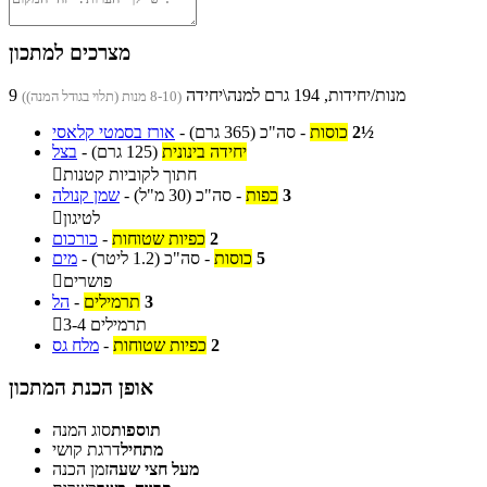
מצרכים למתכון
9 מנות/יחידות, 194 גרם למנה\יחידה
(8-10 מנות (תלוי בגודל המנה))
2½
כוסות
-
סה"כ
(365 גרם)
-
אורז בסמטי קלאסי
יחידה בינונית
(125 גרם)
-
בצל
חתוך לקוביות קטנות

3
כפות
-
סה"כ
(30 מ"ל)
-
שמן קנולה
לטיגון

2
כפיות שטוחות
-
כורכום
5
כוסות
-
סה"כ
(1.2 ליטר)
-
מים
פושרים

3
תרמילים
-
הל
3-4 תרמילים

2
כפיות שטוחות
-
מלח גס
אופן הכנת המתכון
תוספות
סוג המנה
מתחיל
דרגת קושי
מעל חצי שעה
זמן הכנה