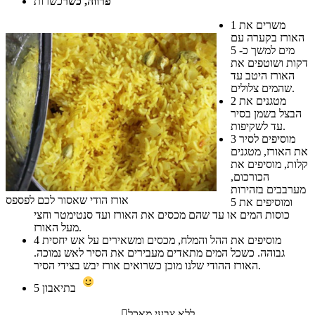
פרווה, כשר
כשרות
משרים את
1
האורז בקערה עם
מים למשך כ- 5
דקות ושוטפים את
האורז היטב עד
שהמים צלולים.
מטגנים את
2
הבצל בשמן בסיר
עד לשקיפות.
מוסיפים לסיר
3
את האורז, מטגנים
קלות, מוסיפים את
הכורכום,
מערבבים בזהירות
אורז הודי שאסור לכם לפספס
ומוסיפים את 5
כוסות המים או עד שהם מכסים את האורז ועד סנטימטר וחצי
מעל האורז.
מוסיפים את ההל והמלח, מכסים ומשאירים על אש יחסית
4
גבוהה. כשכל המים מתאדים מעבירים את הסיר לאש נמוכה.
האורז ההודי שלנו מוכן כשרואים אורז יבש בצידי הסיר.
בתיאבון
5
ללא צבעי מאכל
