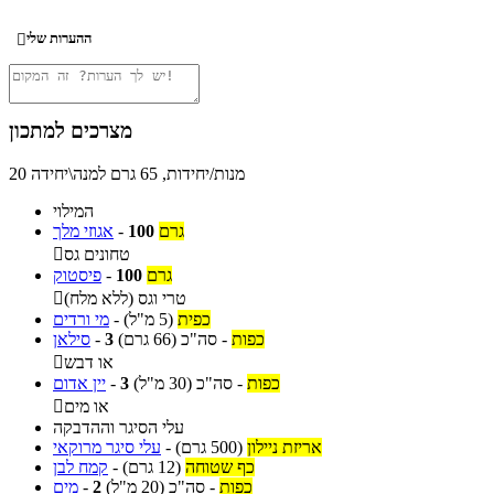
ההערות שלי

מצרכים למתכון
20 מנות/יחידות, 65 גרם למנה\יחידה
המילוי
גרם
100
-
אגוזי מלך
טחונים גס

גרם
100
-
פיסטוק
טרי וגס (ללא מלח)

כפית
(5 מ"ל)
-
מי ורדים
כפות
-
סה"כ
(66 גרם)
3
-
סילאן
או דבש

כפות
-
סה"כ
(30 מ"ל)
3
-
יין אדום
או מים

עלי הסיגר וההדבקה
אריזת ניילון
(500 גרם)
-
עלי סיגר מרוקאי
כף שטוחה
(12 גרם)
-
קמח לבן
כפות
-
סה"כ
(20 מ"ל)
2
-
מים