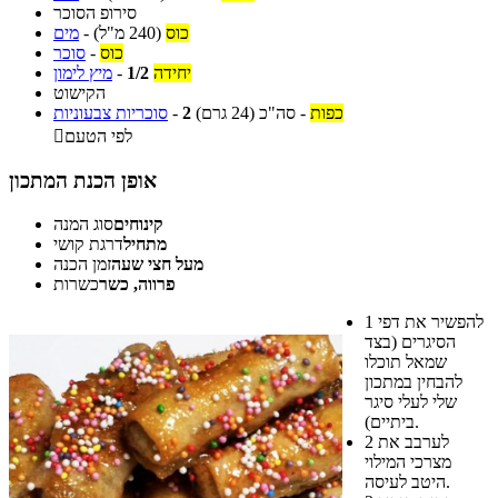
סירופ הסוכר
כוס
(240 מ"ל)
-
מים
כוס
-
סוכר
יחידה
1/2
-
מיץ לימון
הקישוט
כפות
-
סה"כ
(24 גרם)
2
-
סוכריות צבעוניות
לפי הטעם

אופן הכנת המתכון
קינוחים
סוג המנה
מתחיל
דרגת קושי
מעל חצי שעה
זמן הכנה
פרווה, כשר
כשרות
להפשיר את דפי
1
הסיגרים (בצד
שמאל תוכלו
להבחין במתכון
שלי לעלי סיגר
ביתיים).
לערבב את
2
מצרכי המילוי
היטב לעיסה.