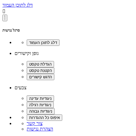
דלג לתוכן העמוד

סרגל נגישות
גופן וקישורים
צבעים
צור קשר
הצהרת נגישות