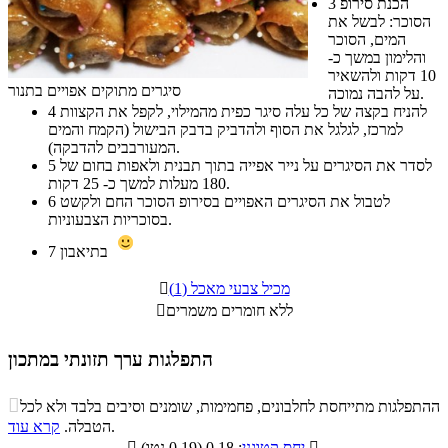
הכנת סירופ
3
הסוכר: לבשל את
המים, הסוכר
והלימון במשך כ-
10 דקות ולהשאיר
סיגרים מתוקים אפויים בתנור
על להבה נמוכה.
להניח בקצה של כל עלה סיגר כפית מהמילוי, לקפל את הקצוות
4
למרכז, לגלגל את הסוף ולהדביק בדבק הבישול (הקמח והמים
המעורבבים להדבקה).
לסדר את הסיגרים על נייר אפייה בתוך תבנית ולאפות בחום של
5
180 מעלות למשך כ- 25 דקות.
לטבול את הסיגרים האפויים בסירופ הסוכר החם ולקשט
6
בסוכריות הצבעוניות.
בתיאבון
7
מכיל צבעי מאכל (1)

ללא חומרים משמרים

התפלגות ערך תזונתי במתכון
התפלגות ערך תזונתי במתכון

ההתפלגות מתייחסת לחלבונים, פחמימות, שומנים וסיבים בלבד ולא לכל
סיבים
.
הטבלה.
קרא עוד
פחמימות
חלבונים
שומנים
תזונתיים

: 0.18 (0.19 נטו)
יחס קטוגני
