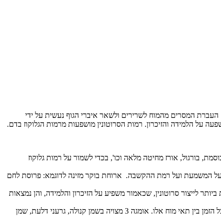
נו הדלק העיקרי של המוח. העברת המסרים מהמוח לשרירים ולשאר איברי הגוף נעשית על ידי
שפעה על הלמידה והזיכרון. רמות הסרוטונין מושפעות מרמות הגלוקוז בדם.
סמת, בורגול, אורז מחיטה מלאה וכו', בכדי לשמור על רמות גלוקוז
ה על המשמעת ועל רמת ההקשבה. ארוחת בוקר מזינה לדוגמא: פרוסת לחם
ת ביותר לייצור סרוטונין, שכאמור משפיע על הזיכרון והלמידה, והן נמצאות
יש צורך באספקת אומגה 3, ליצירת קרומים חדשים לתאי המוח. למידה וזיכרון הינם תהליכים המלווים ביצירת קשרים עצביים חדשים כל הזמן בין תאי מוח אלו. אומגה 3 מצויה בשמן קנולה, גרעני דלעת, שמן