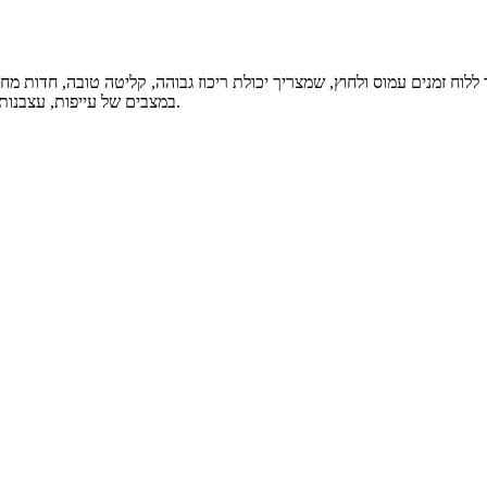
ח זמנים עמוס ולחוץ, שמצריך יכולת ריכוז גבוהה, קליטה טובה, חדות מחשב
במצבים של עייפות, עצבנות וחוסר ריכוז במיוחד בשיעורים ארוכים משעממים ולקראת מבחנים גורליים.