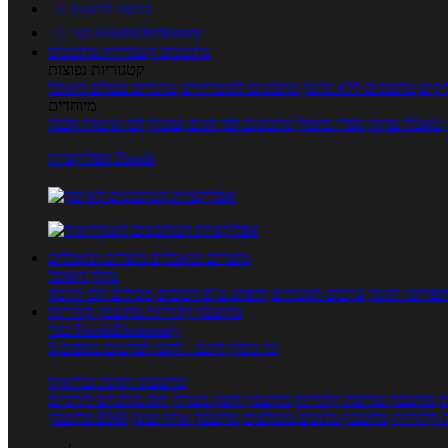
כניסה לחשבון

מנוי FoodsDictionary

מתכונים
קטגוריות מתכונים
קטגוריות נפוצות
קים
מתכונים ללא גלוטן
מתכונים לסוכרתיים
טרנדים בעולם האוכל
מיוחדים
מאכלי עדות
ספרי בישול
מתכונים לפי חגים ועונות
לפי שיטות הכנה
אפליקציית Foods
מוצרים ומאכלים
מוצרים ומאכלים
מילון האוכל
פריטי תזונה
ערכים תזונתיים
חיפוש ע"פ רכיבים
מכילים הכי הרבה
מחשבון קלוריות
מחשבון קלוריות
מנוי FoodsDictionary
5 ימי ניסיון חינם - לחצו לפרטים נוספים
מחשבוני תזונה ובריאות
ת
מחשבון שריפת קלוריות
מחשבון דופק מטרה
יחס מותניים לירכיים
 קלוריות
מחשבון מינונים מומלצים
מחשבון אחוז שומן
מחשבון BMI