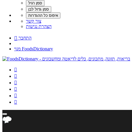
צור קשר
הצהרת נגישות
התחבר

מנוי FoodsDictionary





