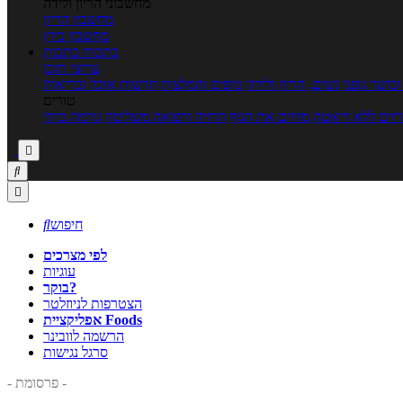
מחשבוני הריון ולידה
מחשבון הריון
מחשבון ביוץ
כתבות
כתבות
ערוצי תוכן
כושר גופני
נשים, הריון ולידה
טיפים והמלצות
חדשות אוכל ובריאות
טורים
זים ללא דיאטה
מזיזים את הגוף
הרזיה ורפואה משלימה
גורמה ביתי



חיפוש

לפי מצרכים
עוגיות
בוקר?
הצטרפות לניוזלטר
אפליקציית Foods
הרשמה לוובינר
סרגל נגישות
- פרסומת -