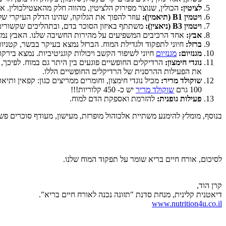
לציטין:
הכולין, שנוצר מפירוק הלציטין, מהווה חלק מהאצטילכולין. אצט
ויטמין B1 (תיאמין):
עוזר להפוך את הגלוקוז, שהינו הדלק העיקרי של 
ויטמין B3 (ניאצין):
משתתף באיזון הסוכר בדם, ובתהליכים שקשורים להר
אבץ:
אחד הרכיבים המשפיעים על מהירות החשיבה שלנו. האבץ נמצא 
ברזל:
חיוני לתפקוד ולגדילת המוח. הברזל נמצא בעיקר בבשר, קטניות,
מגנזיום:
מגנזיום
חיוני לשיפור הקשב ויכולות קוגניטיביות. נמצא בירקות
נוגדי חימצון:
הרדיקלים החופשיים פוגעים בין היתר גם במוח. לפיכך, 
את הפעילות ההרסנית של הרדיקלים החופשיים הללו.
שוקולד מריר:
מכיל נוגדי חימצון, וחומרים ממריצים כגון: קפאין ותי
100 גרם
שוקולד מריר
יש כ- 450 קלוריות!!!
פעילות גופנית:
להזרמת ואספקת הדם למוח.
בנוסף, מומלץ להימנע משתיית אלכוהול מופרזת, מעישון, מעודף סוכרים פשו
לסיכום, אורח חיים בריא שומר על תפקוד המוח שלנו.
קרן הוד,
דיאטנית קלינית, מנחת סדנת "תזונה נכנה לאורח חיים בריא".
www.nutrition4u.co.il