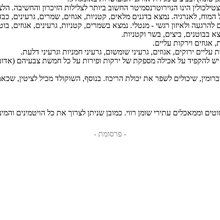
ילכולין הינו הנוירוטרנסמיטר החשוב ביותר לצלילות הזיכרון והחשיבה. הלציט
המוח, לאנרגיה. נמצא בדגנים מלאים, קטניות, אגוזים, שמרים, גרעינים, כבד 
געה ולאיזון רגשי - מנטלי. נמצא בשמרים, קטניות, גרעינים, אגוזים, בוטני
בבוטנים, ביצים, בשר וקטניות.
 אגוזים וירקות עליים.
 עליים ירוקים, אגוזים, גרעיני שומשום, גרעיני חמניות וגרעיני דלעת.
יש להקפיד על אכילה מספקת של ירקות ופירות על כל חמשת צבעיהם (אדום, ל
אוברומין, שיכולים לשפר את יכולת הריכוז. בנוסף, השוקולד מכיל לציטין, שכ
טים וממאכלים עתירי שומן רווי. כמובן שניתן לצרוך את כל הויטמינים והמי
- פרסומת -