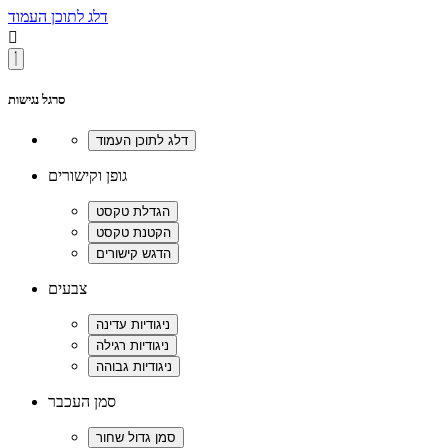
דלג לתוכן העמוד

סרגל נגישות
גופן וקישורים
צבעים
סמן העכבר