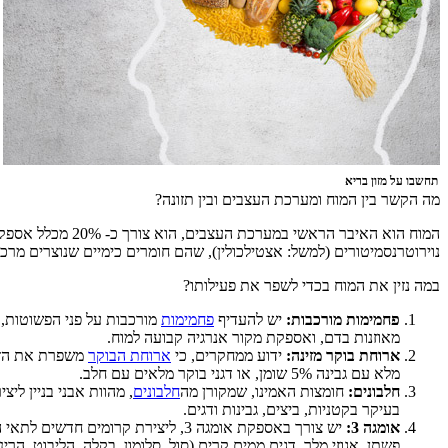
תחשבו על מזון בריא
מה הקשר בין המוח ומערכת העצבים ובין תזונה?
המוח הוא האיבר 
נוירוטרנסמיטורים (למשל: אצטילכולין), שהם חומרים כימיים שנוצרים מרכיב
במה נזין את המוח בכדי לשפר את פעילותו?
פחמימות מורכבות:
יש להעדיף
פחמימות
מורכבות על פני הפשוטות, כ
מאוזנות בדם, ואספקת מקור אנרגיה קבועה למוח.
ארוחת בוקר מזינה:
ידוע ממחקרים, כי
ארוחת הבוקר
משפרת את הזיכ
מלא עם גבינה 5% שומן, או דגני בוקר מלאים עם חלב.
חלבונים:
חומצות האמינו, שמקורן מה
חלבונים
, מהוות אבני בניין ליצ
בעיקר בקטניות, ביצים, גבינות ודגים.
אומגה 3:
פשתן, אגוזי מלך, דגים ממים קרים (סול, סלומון, בקלה, הליבוט, הרינג