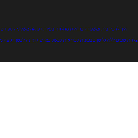
איך להכין
בית ומשפחה
בריאות
מחלות ובעיות
רפואה משלימה
ספורט ו
צלחת
טעים ללא גלוטן
טבעונות לבריאות
לבשל כמו שף
תזונה לבטן רגועה
מר