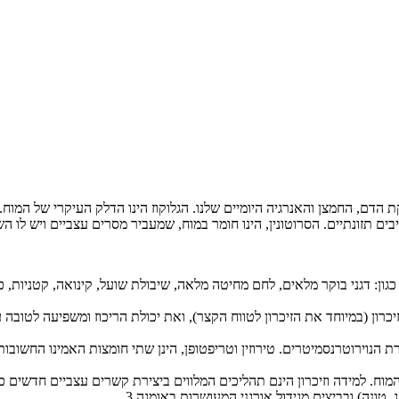
הראשי במערכת העצבים, הוא צורך כ- 20% מכלל אספקת הדם, החמצן והאנרגיה היומיים שלנו. הגלוקוז הי
ים תזונתיים. הסרוטונין, הינו חומר במוח, שמעביר מסרים עצביים ויש לו ה
גון: דגני בוקר מלאים, לחם מחיטה מלאה, שיבולת שועל, קינואה, קטניות, כו
רון (במיוחד את הזיכרון לטווח הקצר), ואת יכולת הריכוז ומשפיעה לטוב
ירת הנוירוטרנסמיטרים. טירוזין וטריפטופן, הינן שתי חומצות האמינו החשובו
, טונה) ובביצים מגידול אורגני המעושרות באומגה 3.