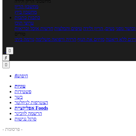
מחשבוני הריון ולידה
מחשבון הריון
מחשבון ביוץ
כתבות
כתבות
ערוצי תוכן
כושר גופני
נשים, הריון ולידה
טיפים והמלצות
חדשות אוכל ובריאות
טורים
זים ללא דיאטה
מזיזים את הגוף
הרזיה ורפואה משלימה
גורמה ביתי



חיפוש

עוגיות
פשטידות
בשר
הצטרפות לניוזלטר
אפליקציית Foods
הרשמה לוובינר
סרגל נגישות
- פרסומת -