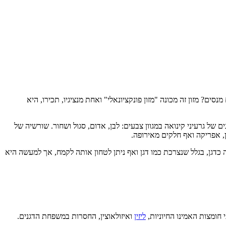
ים? מזון זה מכונה "מזון פונקציונאלי" ואחת מנציגיו, תכירו, היא
ה, שאנו מכירים, הינה הזרעים של צמח הקינואה ובשמם המדעי: Chenopodium quinoa. גרגר הקינואה לבן וצורתו דסקית. כיום ידועים כ- 250 זנים של גרעיני קינואה במגוון צבעים: לבן, אדום, סגול ושחור. שורשיה של
ן, אפריקה ואף חלקים מאירופה.
ה כדגן, בגלל שנצרכת כמו דגן ואף ניתן לטחון אותה לקמח, אך למעשה היא
חומצות האמינו החיוניות,
ליזין
ואיזולאוצין, החסרות במשפחת הדגנים.