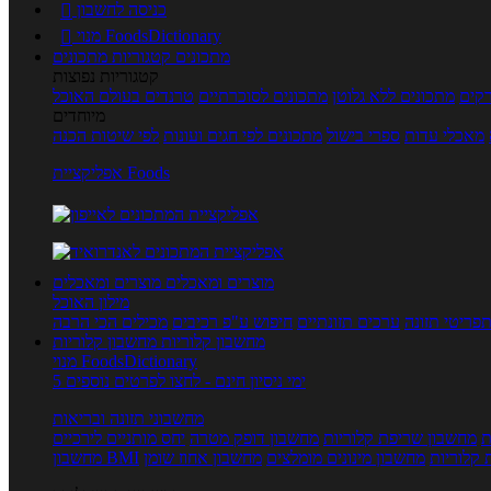
כניסה לחשבון

מנוי FoodsDictionary

מתכונים
קטגוריות מתכונים
קטגוריות נפוצות
קים
מתכונים ללא גלוטן
מתכונים לסוכרתיים
טרנדים בעולם האוכל
מיוחדים
מאכלי עדות
ספרי בישול
מתכונים לפי חגים ועונות
לפי שיטות הכנה
אפליקציית Foods
מוצרים ומאכלים
מוצרים ומאכלים
מילון האוכל
פריטי תזונה
ערכים תזונתיים
חיפוש ע"פ רכיבים
מכילים הכי הרבה
מחשבון קלוריות
מחשבון קלוריות
מנוי FoodsDictionary
5 ימי ניסיון חינם - לחצו לפרטים נוספים
מחשבוני תזונה ובריאות
ת
מחשבון שריפת קלוריות
מחשבון דופק מטרה
יחס מותניים לירכיים
 קלוריות
מחשבון מינונים מומלצים
מחשבון אחוז שומן
מחשבון BMI