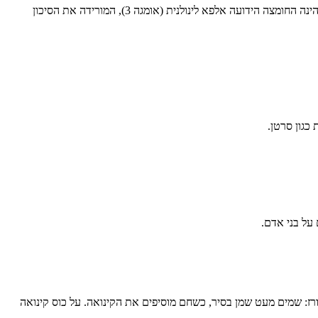
, חומצת שומן חד בלתי רוויה הקשורה לבריאות הלב. 8% מחומצות השומן הינה החומצה הידועה אלפא לינולנית (אומגה 3), המורידה את הסיכון
כגון סרטן.
ורז: שמים מעט שמן בסיר, כשחם מוסיפים את הקינואה. על כוס קינואה