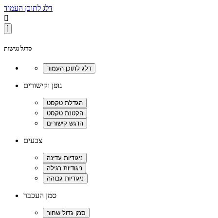
דלג לתוכן העמוד

סרגל נגישות
גופן וקישורים
צבעים
סמן העכבר