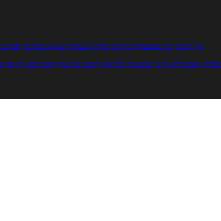
איך להכין
בית ומשפחה
בריאות
מחלות ובעיות
רפואה משלימה
ספורט ו
צלחת
טעים ללא גלוטן
טבעונות לבריאות
לבשל כמו שף
תזונה לבטן רגועה
מר