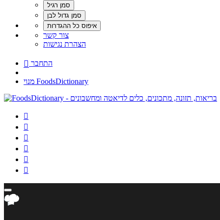
צור קשר
הצהרת נגישות
התחבר

מנוי FoodsDictionary





