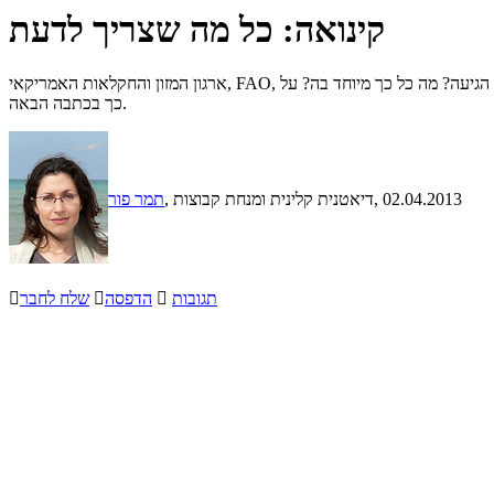
קינואה: כל מה שצריך לדעת
ארגון המזון והחקלאות האמריקאי, FAO, הצהיר באופן רשמי ששנת 2013 תוכר כ"שנת הקינואה הבינלאומית", מה שהביא לתשומת לב רבה למזון זה ברחבי העולם. מי זו הקינואה? מאיפה היא הגיעה? מה כל כך מיוחד בה? על
כך בכתבה הבאה.
, 02.04.2013
, דיאטנית קלינית ומנחת קבוצות
תמר פור
תגובות

הדפסה

שלח לחבר
