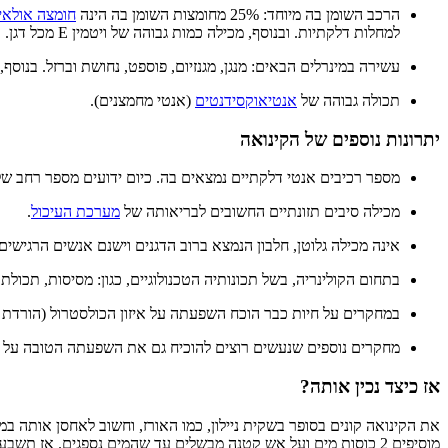
הרכב השומן בה מיוחד: 25% מחומצות השומן בה הינה
חומצה אולאי
למחלות דלקתיות. ובנוסף, מכילה כמות גבוהה של ויטמין E מכל דגן.
עשירה במינרלים הבאים: מנגן, מגנזיום, פוספט, נחושת וברזל. בנוסף, ק
תכולה גבוהה של
אנטיאוקסידנטים
(אנטי מחמצנים).
יתרונות נוספים של הקינואה
מספר רכיבים אנטי דלקתיים נמצאים בה. כיום ידועים מספר רחב של ר
מכילה סיבים תזונתיים החשובים לבריאותה של
מערכת העיכול
.
אינה מכילה גלוטן, חלבון הנמצא ברוב הדגנים וישנם אנשים הרגישים 
בתחום הקולינריה, בשל תכונותיה הטכנולוגיים, כגון: מסיסות, תכול
במחקרים על חיות כבר הוכח השפעתה על איזון הכולסטרול (הורדת הכולסטרול הרע LDL והעלאתו של הטוב HDL) וכעת אנו 
מחקרים נוספים שנעשים רוצים להוכיח גם את השפעתה הטובה על איז
אז כיצד נכין אותה?
את הקינואה קונים בסופר בשקית ניילון, כמו האורז, וחשוב לאחסן אותה ב
מוסיפים 2 כוסות מים ועל אש קטנה מבשלים עד שהמים נספגים. אז תשבעו ותיהנו, תוך כדי הוספת רכיבי תזונה בריאותיים לגופכם הנמצאים בקינואה.