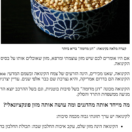
קערה מלאה בקינואה: "דגן מדומה" בריא ביותר
אם היו אומרים לכם שיש מזון עוצמתי ומרפא, מזון שאוכלים אותו על בסיס קב
הקינואה.
הקינואה הם בדרום אמריקה, והיא נצרכת שם כבר אלפי שנים. עדיין יצרנית ה
הקינואה מכונה "דגן מדומה" בשל סיבות בוטניות, וגם בשל ההרכב יוצא הדופ
מגיעה ממשפחת התרד והסלק.
מה מייחד אותה מהדגנים ומה עושה אותה מזון פונקציונאלי?
לקינואה יש ערך תזונתי גבוה מכמה סיבות:
הקינואה הינה מזון שלם, עקב איכות החלבון שבה: תכולת החלבון בה גבוהה (16%), וכמ