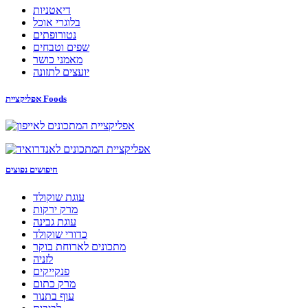
דיאטניות
בלוגרי אוכל
נטורופתים
שפים וטבחים
מאמני כושר
יועצים לתזונה
אפליקציית Foods
חיפושים נפוצים
עוגת שוקולד
מרק ירקות
עוגת גבינה
כדורי שוקולד
מתכונים לארוחת בוקר
לזניה
פנקייקים
מרק כתום
עוף בתנור