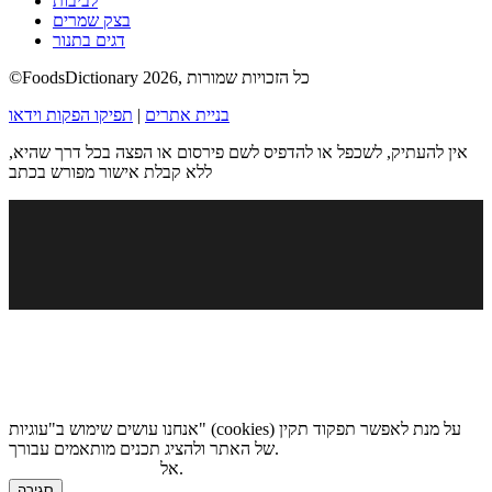
לביבות
בצק שמרים
דגים בתנור
©FoodsDictionary 2026, כל הזכויות שמורות
בניית אתרים
|
תפיקו הפקות וידאו
אין להעתיק, לשכפל או להדפיס לשם פירסום או הפצה בכל דרך שהיא,
ללא קבלת אישור מפורש בכתב
אנחנו עושים שימוש ב"עוגיות" (cookies) על מנת לאפשר תפקוד תקין
של האתר ולהציג תכנים מותאמים עבורך.
.
אל
מדיניות הגנת הפרטיות
סגירה