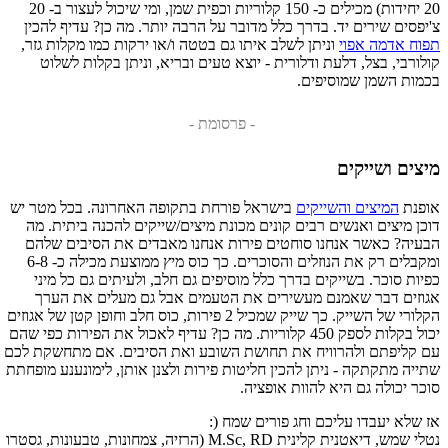
20 יחידות) מכילים כ- 150 קלוריות וכפית שמן, ומי שיכול לעצור ב- 20
צ'יפסים שירים יד. בדרך כלל מדובר על הרבה יותר. מה כן? עדיף להכין
תפוח אדמה אפוי
וניתן לשלב איתו גם בטטה ו/או ירקות כמו מקלות גזר,
קולורבי, בצל, דלעת ודלורית - יוצא טעים ובריא, וניתן בקלות לשלוט
בכמות השמן שמוסיפים.
- פרסומת -
מיצים ושייקים
אופנת
המיצים והשייקים
בישראל פורחת בתקופה האחרונה. בכל מטר יש
דוכן מיצים ואנשים רבים קונים מכונת מיצים/שייקים להכנה ביתית. מה
הבעיה? כאשר אנחנו סוחטים פירות אנחנו מאבדים את הסיבים שלהם
ומקבלים רק את הנוזלים והסוכרים. כך כוס מיץ ממוצעת מכילה כ- 6-8
כפיות סוכר. בשייקים בדרך כלל מוסיפים גם חלב, ולעיתים גם כל מיני
אגוזים דבר שאמנם מעשירים את הטעמים אבל גם מעלים את הערך
הקלורי של השייק. כך שייק שמכיל 2 פירות, כוס חלב וחופן קטן של אגוזים
יכול בקלות לספק 450 קלוריות. מה כן? עדיף לאכול את הפירות כפי שהם
עם קליפתם ולהרוויח את תחושת השובע ואת הסיבים. אם מתחשקת לכם
שתייה מתקתקה - ניתן להכין חליטות פירות ולצנן אותן, לימונענע מופחתת
סוכר יכולה גם היא להוות אופציה.
אז שלא יעבדו עליכם וחג פורים שמח (:
נטלי שמש, דיאטנית קלינית M.Sc, RD (הרזיה, צמחונות, טבעונות, גסטרו