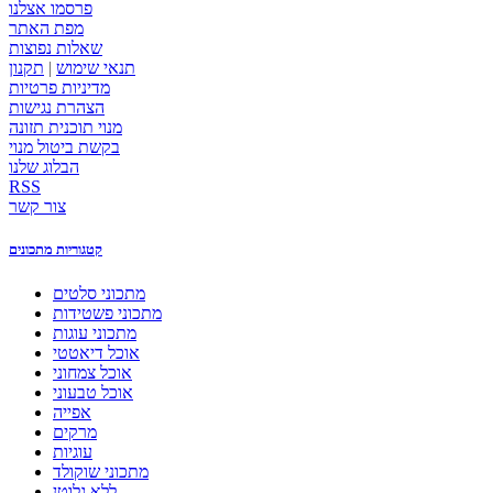
פרסמו אצלנו
מפת האתר
שאלות נפוצות
תנאי שימוש
|
תקנון
מדיניות פרטיות
הצהרת נגישות
מנוי תוכנית תזונה
בקשת ביטול מנוי
הבלוג שלנו
RSS
צור קשר
קטגוריות מתכונים
מתכוני סלטים
מתכוני פשטידות
מתכוני עוגות
אוכל דיאטטי
אוכל צמחוני
אוכל טבעוני
אפייה
מרקים
עוגיות
מתכוני שוקולד
ללא גלוטן