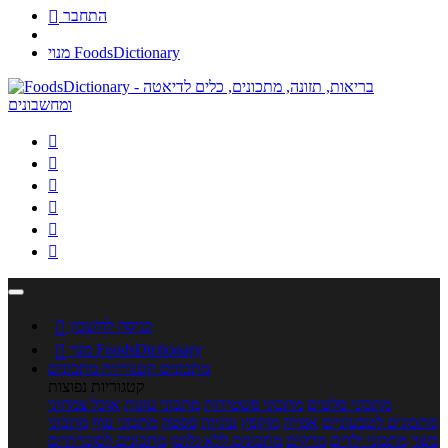
התחבר

מנוי FoodsDictionary






כניסה לחשבון

מנוי FoodsDictionary

מתכונים
קטגוריות מתכונים
קטגוריות נפוצות
מתכוני סלטים
מתכוני פשטידות
מתכוני עוגות
אוכל צמחוני
מתכונים לטבעוניים
אפייה
מוקפץ
עוגיות
פסטה
מתכוני עוף
מתכוני
בשר
מתכוני ילדים
מרקים
מתכונים ללא גלוטן
מתכונים לסוכרתיים