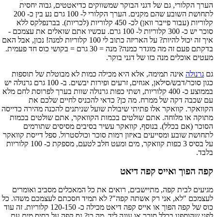
הערך הקלורי, גם של דגני הבוקר שמשווקים כדיאטטים, גבוה יחסית
לתחושת השובע שהם מקנים. הערך הקלורי ל- 100 גרם נע בין כ- 200
קלוריות (עבור פייבר וואן) לכ- 450 קלוריות (לכריות). בברנפלקס ללא
סוכר יש כ- 300 קלוריות ל- 100 גרם. עכשיו אתם שואלים את עצמכם -
איך זה יכול להיות? על האריזה כתוב לי 100 קלוריות למנה! נכון, אבל האם
בדקתם פעם זה מה מוגדר כמנה? מנה = 30 גרם = בקושי כוס חד פעמית.
מעטים אוכלים מנה כזו של דגני בוקר.
גם
גרנולה
אינה תמימה, אלא היא מכילה כמות לא מבוטלת של תוספות
כגון סוכר/דבש/סילאן, אגוזים, זרעים ופירות יבשים. ב- 100 גרם גרנולה יש
בממוצע כ- 400 קלוריות, ושתי כפות גרנולה שוות בערך לפרוסת לחם מלא
עם שכבה דקה של ממרח. מה כן? כדאי להכניס לחיים שלכם את
הקוואקר. קוואקר אלו פתיתי שיבולת שועל שניתנים להכנה מהירה כדייסה
מתוקה או מלוחה. אתם שולטים בכמות הקוואקר, אתם שולטים בכמות
הסוכר (אם בכלל). בנוסף, קוואקר עשיר בסיבים מסיסים שתורמים
לתחושת שובע ומסייעים באיזון רמות סוכר וכולסטרול. ספל דייסת קוואקר
על בסיס 3 כפות קוואקר, מים ומעט חלב לטעם, מספקת כ- 100 קלוריות
בלבד.
קפה הפוך ואייס קפה דיאט
מגיעים לבית קפה, מתיישבים, רואים את כל המאכלים מסביב ואומרים
לעצמכם "לא, אני רק אשתה קפה"? לא תמיד חסכתם לעצמכם משהו. כל
כוס של קפה הפוך או אייס קפה דיאט מכילה כ- 120-150 קלוריות. זה עוד
לפני שהוספנו בכלל סוכר או עוגה ליד. מה כן? נס קפה על בסיס מים עם