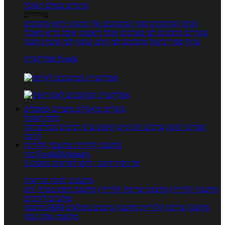
טרנדים בעולם האוכל
מיוחדים
מנתח המתכונים
ספר המתכונים שלי
מתכוני וידאו
מתכונים
עשירים
מתכונים לפי מצרכים
אוכל דיאטטי
אוכל בריא
מאכלי
עדות
ספרי בישול
מתכונים לפי חגים ועונות
לפי שיטות הכנה
אפליקציית Foods
מוצרים ומאכלים
מוצרים ומאכלים
מילון האוכל
תפריטי תזונה
ערכים תזונתיים
חיפוש ע"פ רכיבים
מכילים הכי
הרבה
מחשבון קלוריות
מחשבון קלוריות
מנוי FoodsDictionary
5 ימי ניסיון חינם - לחצו לפרטים נוספים
מחשבוני תזונה ובריאות
מחשבון קלוריות
מחשבון שריפת קלוריות
מחשבון דופק מטרה
יחס
מותניים לירכיים
מחשבון צריכת קלוריות
מחשבון מינונים מומלצים
מחשבון BMI
מחשבון אחוז שומן