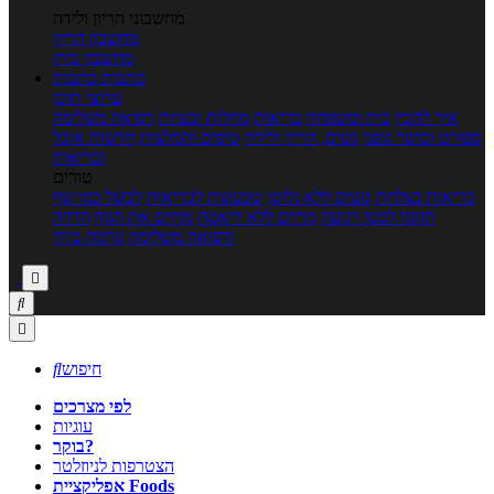
מחשבוני הריון ולידה
מחשבון הריון
מחשבון ביוץ
כתבות
כתבות
ערוצי תוכן
איך להכין
בית ומשפחה
בריאות
מחלות ובעיות
רפואה משלימה
ספורט וכושר גופני
נשים, הריון ולידה
טיפים והמלצות
חדשות אוכל
ובריאות
טורים
בריאות בצלחת
טעים ללא גלוטן
טבעונות לבריאות
לבשל כמו שף
תזונה לבטן רגועה
מרזים ללא דיאטה
מזיזים את הגוף
הרזיה
ורפואה משלימה
גורמה ביתי



חיפוש

לפי מצרכים
עוגיות
בוקר?
הצטרפות לניוזלטר
אפליקציית Foods