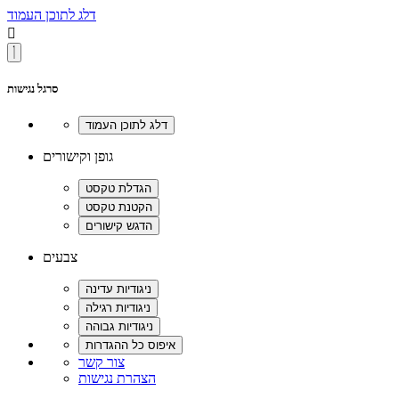
דלג לתוכן העמוד

סרגל נגישות
גופן וקישורים
צבעים
צור קשר
הצהרת נגישות