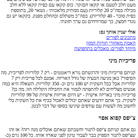
מעט חלב לטעם או קקאו חם/קר. כוס קקאו עם כפית קקאו ללא חלב
מכילה בסה"כ 20 קלוריות (עם ממתיק מלאכותי - נשאר 20, בתוספת
כפית סוכר - 40 קלוריות). בסה"כ משתלם ובהחלט מפנק. בקקאו יש גם
נוגדי חמצון, כך שמרוויחים גם ערך תזונתי.
אולי יעניין אותך גם:
מתכונים לפורים
האמת מאחורי תוויות המזון
מיוחד לפורים: מאכלים בתחפושת
פריכיות מיני
קניתם פריכיות מיני והרגשתם נורא דיאטטים - רק 7 קלוריות לפריכית, מה
הסיפור? כאן מגיעה הבעיה של גודל האריזה. אמנם לכל פריכית רק 7
קלוריות אבל בכל השקית יש 100 גרם וכ- 350 קלוריות. השאלה היא כמה
אנשים מצליחים לא להתפתה לגמור את החבילה הקלילה הזו. מה כן?
פריכיות מיני באריזה אישית - יש היום אריזות אישיות של 99 קלוריות
לשקית. כך אתם יודעים שאתם יכולים לאכול בכיף את כל השקית בלי
לחשוב מה לעשות עם עודפים שיגיעו בסופו של דבר לבטן.
צ'יפס קפוא אפוי
גם אתם קניתם צ'יפס לתנור וחשבתם שאתם אוכלים מנה רזה? אז זהו
שצ'יפס לתנור הספיק כבר לעבור טיגון לפני שארזו אותו. כל 100 גרם (כ-