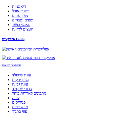
דיאטניות
בלוגרי אוכל
נטורופתים
שפים וטבחים
מאמני כושר
יועצים לתזונה
אפליקציית Foods
חיפושים נפוצים
עוגת שוקולד
מרק ירקות
עוגת גבינה
כדורי שוקולד
מתכונים לארוחת בוקר
לזניה
פנקייקים
מרק כתום
עוף בתנור