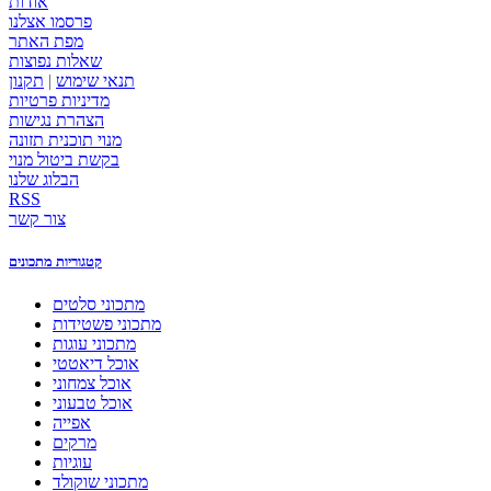
אודות
פרסמו אצלנו
מפת האתר
שאלות נפוצות
תנאי שימוש
|
תקנון
מדיניות פרטיות
הצהרת נגישות
מנוי תוכנית תזונה
בקשת ביטול מנוי
הבלוג שלנו
RSS
צור קשר
קטגוריות מתכונים
מתכוני סלטים
מתכוני פשטידות
מתכוני עוגות
אוכל דיאטטי
אוכל צמחוני
אוכל טבעוני
אפייה
מרקים
עוגיות
מתכוני שוקולד