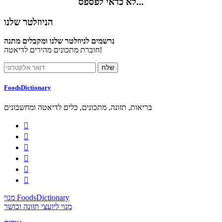
לא כדאי לפספס...
הניוזלטר שלנו
נרשמים לניוזלטר שלנו ומקבלים מתנה
חוברת מתכונים מהירים לדיאטה!
FoodsDictionary
בריאות, תזונה, מתכונים, כלים לדיאטה ומחשבונים






מנוי FoodsDictionary
מנוי ליועצי תזונה וכושר