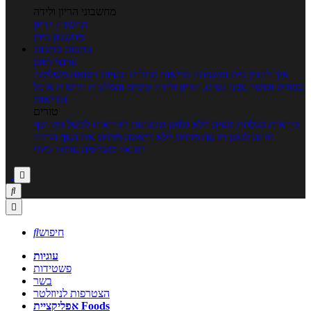
מחשבוני הריון ולידה
מחשבון הריון
מחשבון ביוץ
כתבות
כתבות
ערוצי תוכן
איך להכין
בית ומשפחה
בריאות
מחלות ובעיות
רפואה משלימה
ספורט וכושר גופני
נשים, הריון ולידה
טיפים והמלצות
חדשות אוכל
ובריאות
טורים
בריאות בצלחת
טעים ללא גלוטן
טבעונות לבריאות
לבשל כמו שף
תזונה לבטן רגועה
מרזים ללא דיאטה
מזיזים את הגוף
הרזיה
ורפואה משלימה
גורמה ביתי



חיפוש

עוגיות
פשטידות
בשר
הצטרפות לניוזלטר
אפליקציית Foods