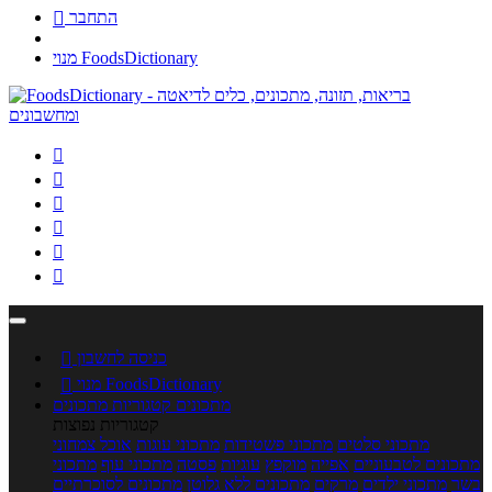
התחבר

מנוי FoodsDictionary






כניסה לחשבון

מנוי FoodsDictionary

מתכונים
קטגוריות מתכונים
קטגוריות נפוצות
מתכוני סלטים
מתכוני פשטידות
מתכוני עוגות
אוכל צמחוני
מתכונים לטבעוניים
אפייה
מוקפץ
עוגיות
פסטה
מתכוני עוף
מתכוני
בשר
מתכוני ילדים
מרקים
מתכונים ללא גלוטן
מתכונים לסוכרתיים