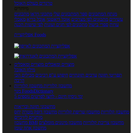
טרנדים בעולם האוכל
מיוחדים
מנתח המתכונים
ספר המתכונים שלי
מתכוני וידאו
מתכונים
עשירים
מתכונים לפי מצרכים
אוכל דיאטטי
אוכל בריא
מאכלי
עדות
ספרי בישול
מתכונים לפי חגים ועונות
לפי שיטות הכנה
אפליקציית Foods
מוצרים ומאכלים
מוצרים ומאכלים
מילון האוכל
תפריטי תזונה
ערכים תזונתיים
חיפוש ע"פ רכיבים
מכילים הכי
הרבה
מחשבון קלוריות
מחשבון קלוריות
מנוי FoodsDictionary
5 ימי ניסיון חינם - לחצו לפרטים נוספים
מחשבוני תזונה ובריאות
מחשבון קלוריות
מחשבון שריפת קלוריות
מחשבון דופק מטרה
יחס
מותניים לירכיים
מחשבון צריכת קלוריות
מחשבון מינונים מומלצים
מחשבון BMI
מחשבון אחוז שומן