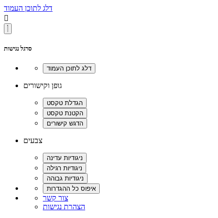
דלג לתוכן העמוד

סרגל נגישות
גופן וקישורים
צבעים
צור קשר
הצהרת נגישות