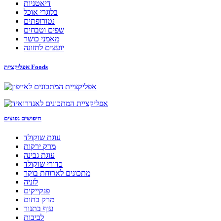
דיאטניות
בלוגרי אוכל
נטורופתים
שפים וטבחים
מאמני כושר
יועצים לתזונה
אפליקציית Foods
חיפושים נפוצים
עוגת שוקולד
מרק ירקות
עוגת גבינה
כדורי שוקולד
מתכונים לארוחת בוקר
לזניה
פנקייקים
מרק כתום
עוף בתנור
לביבות