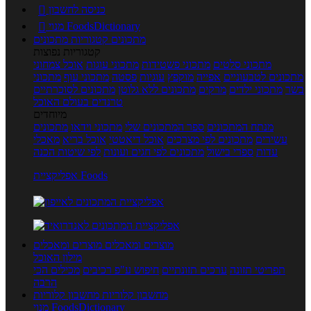
כניסה לחשבון

מנוי FoodsDictionary

מתכונים
קטגוריות מתכונים
קטגוריות נפוצות
מתכוני סלטים
מתכוני פשטידות
מתכוני עוגות
אוכל צמחוני
מתכונים לטבעוניים
אפייה
מוקפץ
עוגיות
פסטה
מתכוני עוף
מתכוני
בשר
מתכוני ילדים
מרקים
מתכונים ללא גלוטן
מתכונים לסוכרתיים
טרנדים בעולם האוכל
מיוחדים
מנתח המתכונים
ספר המתכונים שלי
מתכוני וידאו
מתכונים
עשירים
מתכונים לפי מצרכים
אוכל דיאטטי
אוכל בריא
מאכלי
עדות
ספרי בישול
מתכונים לפי חגים ועונות
לפי שיטות הכנה
אפליקציית Foods
מוצרים ומאכלים
מוצרים ומאכלים
מילון האוכל
תפריטי תזונה
ערכים תזונתיים
חיפוש ע"פ רכיבים
מכילים הכי
הרבה
מחשבון קלוריות
מחשבון קלוריות
מנוי FoodsDictionary