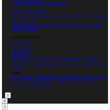
5 ימי ניסיון חינם - לחצו לפרטים נוספים
מחשבוני תזונה ובריאות
מחשבון קלוריות
מחשבון שריפת קלוריות
מחשבון דופק מטרה
יחס
מותניים לירכיים
מחשבון צריכת קלוריות
מחשבון מינונים מומלצים
מחשבון BMI
מחשבון אחוז שומן
מחשבוני הריון ולידה
מחשבון הריון
מחשבון ביוץ
כתבות
כתבות
ערוצי תוכן
איך להכין
בית ומשפחה
בריאות
מחלות ובעיות
רפואה משלימה
ספורט וכושר גופני
נשים, הריון ולידה
טיפים והמלצות
חדשות אוכל
ובריאות
טורים
בריאות בצלחת
טעים ללא גלוטן
טבעונות לבריאות
לבשל כמו שף
תזונה לבטן רגועה
מרזים ללא דיאטה
מזיזים את הגוף
הרזיה
ורפואה משלימה
גורמה ביתי


