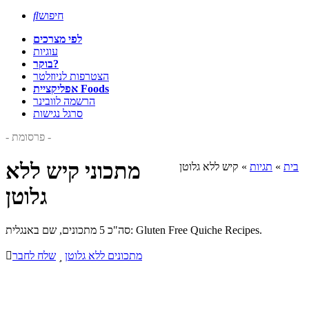
חיפוש

לפי מצרכים
עוגיות
בוקר?
הצטרפות לניוזלטר
אפליקציית Foods
הרשמה לוובינר
סרגל נגישות
- פרסומת -
מתכוני קיש ללא
בית
»
תגיות
»
קיש ללא גלוטן
גלוטן
סה"כ 5 מתכונים, שם באנגלית: Gluten Free Quiche Recipes.
מתכונים ללא גלוטן

שלח לחבר
