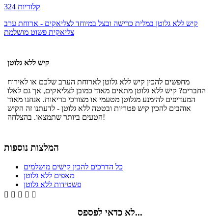
324 קלוריות
קיש ללא גלוטן במלית כרישה ובצל במיוחד לצליאקים - ארוחת ערב
צליאקית פשוט מושלמת
קיש ללא גלוטן
מחפשים להכין קיש ללא גלוטן לארוחת הערב שלכם או לאירוח
החברים? קיש ללא גלוטן מתאים מאוד כמובן לצליאקים, אך גם לאלו
המעדיפים להימנע מגלוטן מטעמי או מצורכי בריאות. אנחנו מאוד
אוהבים להכין קיש פטריות ובטטה ללא גלוטן - לדעתנו זה הקיש
הטעים ביותר שתמצאו. בהצלחה!
המלצות נוספות
כל הדרכים להכין קישים מושלמים
מאפים ללא גלוטן
פשטידות ללא גלוטן





לא כדאי לפספס...