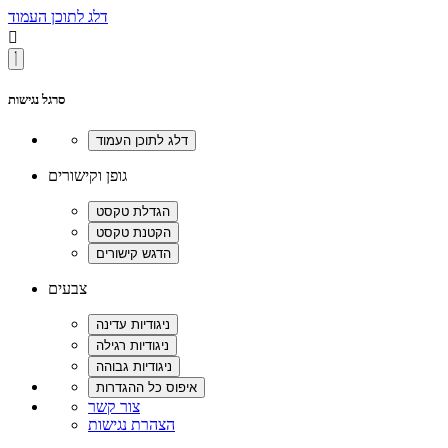
דלג לתוכן העמוד

סרגל נגישות
גופן וקישורים
צבעים
צור קשר
הצהרת נגישות