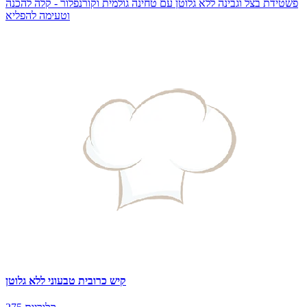
פשטידת בצל וגבינה ללא גלוטן עם טחינה גולמית וקורנפלור - קלה להכנה
וטעימה להפליא
קיש כרובית טבעוני ללא גלוטן