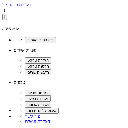
דלג לתוכן העמוד

סרגל נגישות
גופן וקישורים
צבעים
צור קשר
הצהרת נגישות