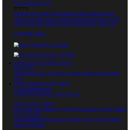
טרנדים בעולם האוכל
מיוחדים
מנתח המתכונים
ספר המתכונים שלי
מתכוני וידאו
מתכונים
עשירים
מתכונים לפי מצרכים
אוכל דיאטטי
אוכל בריא
מאכלי
עדות
ספרי בישול
מתכונים לפי חגים ועונות
לפי שיטות הכנה
אפליקציית Foods
מוצרים ומאכלים
מוצרים ומאכלים
מילון האוכל
תפריטי תזונה
ערכים תזונתיים
חיפוש ע"פ רכיבים
מכילים הכי
הרבה
מחשבון קלוריות
מחשבון קלוריות
מנוי FoodsDictionary
5 ימי ניסיון חינם - לחצו לפרטים נוספים
מחשבוני תזונה ובריאות
מחשבון קלוריות
מחשבון שריפת קלוריות
מחשבון דופק מטרה
יחס
מותניים לירכיים
מחשבון צריכת קלוריות
מחשבון מינונים מומלצים
מחשבון BMI
מחשבון אחוז שומן