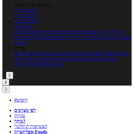
מחשבוני הריון ולידה
מחשבון הריון
מחשבון ביוץ
כתבות
כתבות
ערוצי תוכן
איך להכין
בית ומשפחה
בריאות
מחלות ובעיות
רפואה משלימה
ספורט וכושר גופני
נשים, הריון ולידה
טיפים והמלצות
חדשות אוכל
ובריאות
טורים
בריאות בצלחת
טעים ללא גלוטן
טבעונות לבריאות
לבשל כמו שף
תזונה לבטן רגועה
מרזים ללא דיאטה
מזיזים את הגוף
הרזיה
ורפואה משלימה
גורמה ביתי



חיפוש

לפי מצרכים
עוגיות
בוקר?
הצטרפות לניוזלטר
אפליקציית Foods