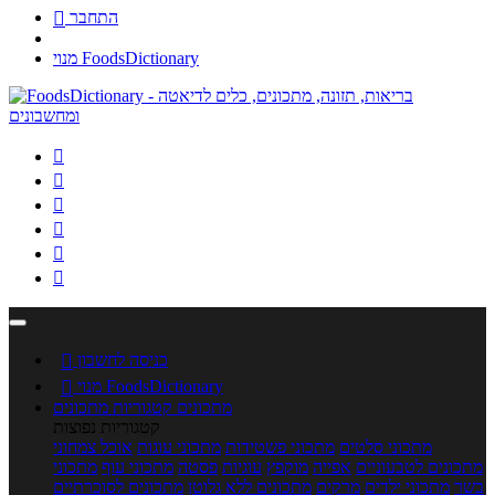
התחבר

מנוי FoodsDictionary






כניסה לחשבון

מנוי FoodsDictionary

מתכונים
קטגוריות מתכונים
קטגוריות נפוצות
מתכוני סלטים
מתכוני פשטידות
מתכוני עוגות
אוכל צמחוני
מתכונים לטבעוניים
אפייה
מוקפץ
עוגיות
פסטה
מתכוני עוף
מתכוני
בשר
מתכוני ילדים
מרקים
מתכונים ללא גלוטן
מתכונים לסוכרתיים