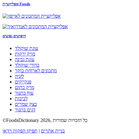
אפליקציית Foods
חיפושים נפוצים
עוגת שוקולד
מרק ירקות
עוגת גבינה
כדורי שוקולד
מתכונים לארוחת בוקר
לזניה
פנקייקים
מרק כתום
עוף בתנור
לביבות
בצק שמרים
דגים בתנור
©FoodsDictionary 2026, כל הזכויות שמורות
בניית אתרים
|
תפיקו הפקות וידאו