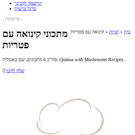
הרשמה לוובינר
סרגל נגישות
- פרסומת -
מתכוני קינואה עם
בית
»
תגיות
»
קינואה עם פטריות
פטריות
סה"כ 6 מתכונים, שם באנגלית: Quinoa with Mushrooms Recipes.
שלח לחבר
